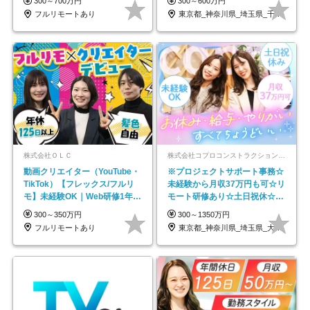
300～700万円
300～600万円
フルリモートあり
東京都_神奈川県_埼玉県_千葉県_大阪府…
株式会社ＯＬＣ
株式会社コプロコンストラクション【東証プライム上場コプロ・ホールディングス子会社】
動画クリエイター（YouTube・
※プロジェクトサポート事務☆
TikTok）【フレックス/フルリ
未経験から月収37万円も可☆リ
モ】未経験OK｜Web研修1年間
モート研修あり☆土日祝休☆20
｜副業OK
代～30代活躍/b
300～350万円
300～1350万円
フルリモートあり
東京都_神奈川県_埼玉県_大阪府_愛知県…