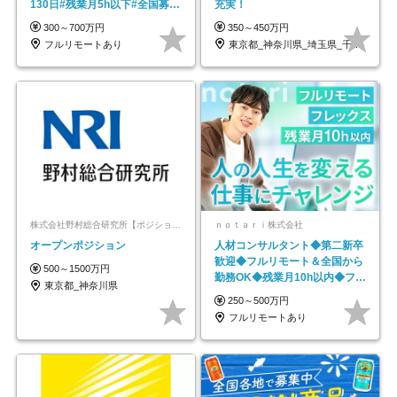
130日#残業月5h以下#全国募集
充実！
#最大1年の研修
300～700万円
350～450万円
フルリモートあり
東京都_神奈川県_埼玉県_千葉県_大阪府…
株式会社野村総合研究所【ポジションマッチ登録】
ｎｏｔａｒｉ株式会社
オープンポジション
人材コンサルタント◆第二新卒
歓迎◆フルリモート＆全国から
500～1500万円
勤務OK◆残業月10h以内◆フレ
東京都_神奈川県
ックス制
250～500万円
フルリモートあり