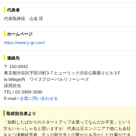
代表者
代表取締役 山名 匡
ホームページ
https://www.y-gr.com/
連絡先
〒 150-0042
東京都渋谷区宇田川町3-7 ヒューリック渋谷公園通りビル５F
la billage内 ワイズグローバルリソーシーズ
採用担当
TEL / 03-3989-3595
E-mail /
企業に問い合わせる
取材担当者より
「始動したばかりのスタートアップ企業ってなんだか不安」という
方もいらっしゃると思いますが、代表は元エンジニアで他にも会社
をもつ凄腕経営者。元々の取引先との繋がりを活かした仕事ができ