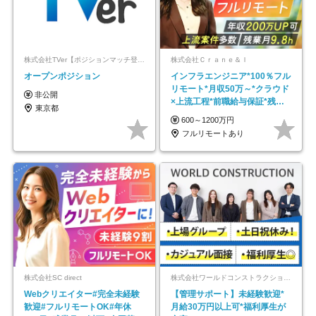
株式会社TVer【ポジションマッチ登録】
株式会社Ｃｒａｎｅ＆Ｉ
オープンポジション
インフラエンジニア*100％フル
リモート*月収50万～*クラウド
非公開
×上流工程*前職給与保証*残業
東京都
月9.8h
600～1200万円
フルリモートあり
株式会社SC direct
株式会社ワールドコンストラクション 【東証一部】 (ワールドホールディングス・グループ)
Webクリエイター#完全未経験
【管理サポート】未経験歓迎*
歓迎#フルリモートOK#年休
月給30万円以上可*福利厚生が