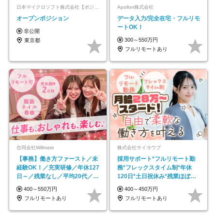
日本マイクロソフト株式会社【ポジションマッチ登録】
Apollon株式会社
オープンポジション
データ入力/完全在宅・フルリモ
ートOK！
非公開
300～550万円
東京都
フルリモートあり
合同会社Willmate
株式会社サイヨウブ
【事務】働き方ファースト／未
採用サポート*フルリモート勤
経験OK！／充実研修／年休127
務*フレックスタイム制*年休
日～／残業なし／平均20代／リ
120日*土日祝休み*残業ほぼな
モートOK
し*育児中社員8割以上
400～550万円
400～450万円
フルリモートあり
フルリモートあり