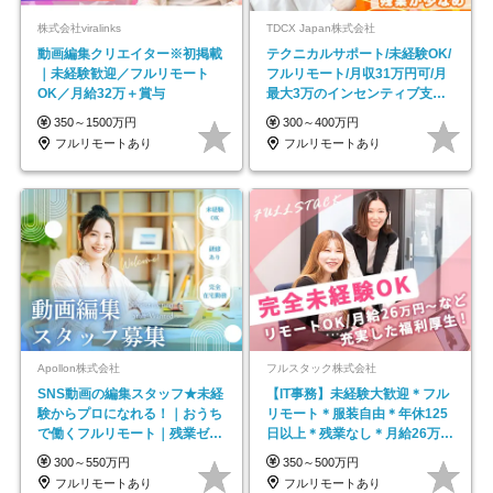
株式会社viralinks
TDCX Japan株式会社
動画編集クリエイター※初掲載
テクニカルサポート/未経験OK/
｜未経験歓迎／フルリモート
フルリモート/月収31万円可/月
OK／月給32万＋賞与
最大3万のインセンティブ支給/
平均年齢33歳
350～1500万円
300～400万円
フルリモートあり
フルリモートあり
Apollon株式会社
フルスタック株式会社
SNS動画の編集スタッフ★未経
【IT事務】未経験大歓迎＊フル
験からプロになれる！｜おうち
リモート＊服装自由＊年休125
で働くフルリモート｜残業ゼロ
日以上＊残業なし＊月給26万円
で18時退勤◎
以上
300～550万円
350～500万円
フルリモートあり
フルリモートあり