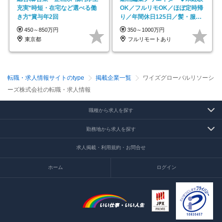
充実*時短・在宅など選べる働
OK／フルリモOK／ほぼ定時帰
き方*賞与年2回
り／年間休日125日／髪・服・
ネイル自由／副業OK
450～850万円
350～1000万円
東京都
フルリモートあり
転職・求人情報サイトのtype
掲載企業一覧
ワイズグローバルリソーシ
ーズ株式会社の転職・求人情報
職種から求人を探す
勤務地から求人を探す
求人掲載・利用規約・お問合せ
ホーム
ログイン