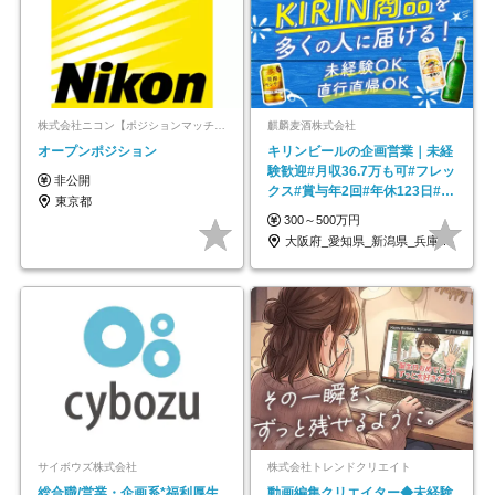
株式会社ニコン【ポジションマッチ登録】
麒麟麦酒株式会社
オープンポジション
キリンビールの企画営業｜未経
験歓迎#月収36.7万も可#フレッ
非公開
クス#賞与年2回#年休123日#完
東京都
全週休2日制
300～500万円
大阪府_愛知県_新潟県_兵庫県_福岡県
サイボウズ株式会社
株式会社トレンドクリエイト
総合職/営業・企画系*福利厚生
動画編集クリエイター◆未経験