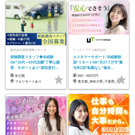
株式会社損害保険リサーチ
ＦＪＵＴプラス株式会社
保険調査スタッフ◆未経験
カスタマーサポート*未経験歓
OK*30代～60代活躍*丁寧な講
迎*リモートOK*月27.7万可*賞
習・サポートあり*原則直行直
与年2回*転勤なし*連休
帰／全国募集・業務委託
OK/ZE010232
非公開
300～450万円
フルリモートあり
東京都_神奈川県_千葉県_大阪府_愛知県…