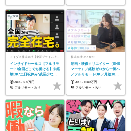
ミイダス株式会社【東証プライム上場パーソルグループ】
株式会社One feat.
インサイドセールス【フルリモ
動画・映像クリエイター（SNS
ート/全国どこでも働ける】未経
マーケ）／経験ゼロから一流へ
験OK*土日祝休み*残業少なめ*
／フルリモートOK／月給30万
在宅勤務手当あり
円～／年休130日以上
300～600万円
300～1500万円
フルリモートあり
フルリモートあり