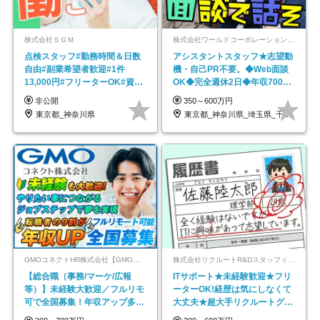
株式会社ＳＧＭ
株式会社ワールドコーポレーション 採用事業部【上場グループ】
点検スタッフ#勤務時間＆日数
アシスタントスタッフ★志望動
自由#副業希望者歓迎#1件
機・自己PR不要。◆Web面談
13,000円#フリーターOK#資格
OK◆完全週休2日◆年収700万
スキル不要
円可/p13
非公開
350～600万円
東京都_神奈川県
東京都_神奈川県_埼玉県_千葉県_大阪府…
GMOコネクトHR株式会社【GMOインターネットグループ】
株式会社リクルートR&Dスタッフィング【リクルートグループ】
【総合職（事務/マーケ/広報
ITサポート★未経験歓迎★フリ
等）】未経験大歓迎／フルリモ
ーターOK!経歴は気にしなくて
可で全国募集！年収アップ多数
大丈夫★超大手リクルートグル
★年休最大130日★
ープの正社員/sg