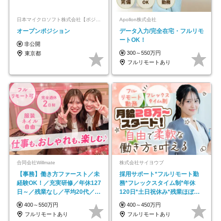
日本マイクロソフト株式会社【ポジションマッチ登録】
Apollon株式会社
オープンポジション
データ入力/完全在宅・フルリモ
ートOK！
非公開
300～550万円
東京都
フルリモートあり
合同会社Willmate
株式会社サイヨウブ
【事務】働き方ファースト／未
採用サポート*フルリモート勤
経験OK！／充実研修／年休127
務*フレックスタイム制*年休
日～／残業なし／平均20代／リ
120日*土日祝休み*残業ほぼな
モートOK
し*育児中社員8割以上
400～550万円
400～450万円
フルリモートあり
フルリモートあり