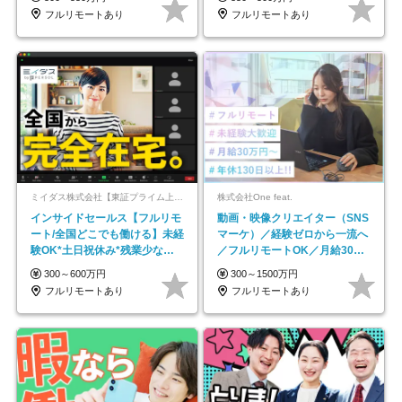
フルリモートあり
フルリモートあり
ミイダス株式会社【東証プライム上場パーソルグループ】
株式会社One feat.
インサイドセールス【フルリモ
動画・映像クリエイター（SNS
ート/全国どこでも働ける】未経
マーケ）／経験ゼロから一流へ
験OK*土日祝休み*残業少なめ*
／フルリモートOK／月給30万
在宅勤務手当あり
円～／年休130日以上
300～600万円
300～1500万円
フルリモートあり
フルリモートあり