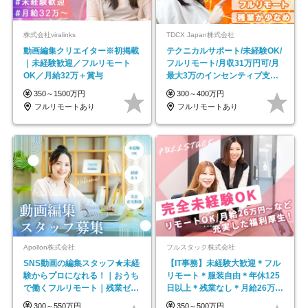
株式会社viralinks
TDCX Japan株式会社
動画編集クリエイター※初掲載
テクニカルサポート/未経験OK/
｜未経験歓迎／フルリモート
フルリモート/月収31万円可/月
OK／月給32万＋賞与
最大3万のインセンティブ支給/
平均年齢33歳
350～1500万円
300～400万円
フルリモートあり
フルリモートあり
Apollon株式会社
フルスタック株式会社
SNS動画の編集スタッフ★未経
【IT事務】未経験大歓迎＊フル
験からプロになれる！｜おうち
リモート＊服装自由＊年休125
で働くフルリモート｜残業ゼロ
日以上＊残業なし＊月給26万円
で18時退勤◎
以上
300～550万円
350～500万円