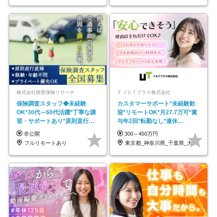
株式会社損害保険リサーチ
ＦＪＵＴプラス株式会社
保険調査スタッフ◆未経験
カスタマーサポート*未経験歓
OK*30代～60代活躍*丁寧な講
迎*リモートOK*月27.7万可*賞
習・サポートあり*原則直行直
与年2回*転勤なし*連休
帰／全国募集・業務委託
OK/ZE010232
非公開
300～450万円
フルリモートあり
東京都_神奈川県_千葉県_大阪府_愛知県…