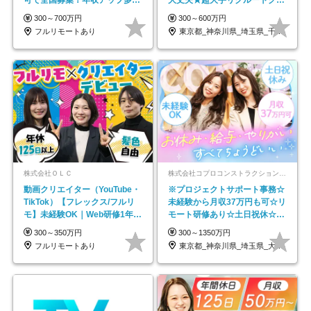
可で全国募集！年収アップ多数
大丈夫★超大手リクルートグル
★年休最大130日★
ープの正社員/sg
300～700万円
300～600万円
フルリモートあり
東京都_神奈川県_埼玉県_千葉県_大阪府…
株式会社ＯＬＣ
株式会社コプロコンストラクション【東証プライム上場コプロ・ホールディングス子会社】
動画クリエイター（YouTube・
※プロジェクトサポート事務☆
TikTok）【フレックス/フルリ
未経験から月収37万円も可☆リ
モ】未経験OK｜Web研修1年間
モート研修あり☆土日祝休☆20
｜副業OK
代～30代活躍/b
300～350万円
300～1350万円
フルリモートあり
東京都_神奈川県_埼玉県_大阪府_愛知県…