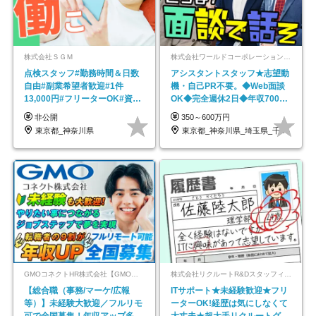
株式会社ＳＧＭ
株式会社ワールドコーポレーション 採用事業部【上場グループ】
点検スタッフ#勤務時間＆日数
アシスタントスタッフ★志望動
自由#副業希望者歓迎#1件
機・自己PR不要。◆Web面談
13,000円#フリーターOK#資格
OK◆完全週休2日◆年収700万
スキル不要
円可/p13
非公開
350～600万円
東京都_神奈川県
東京都_神奈川県_埼玉県_千葉県_大阪府…
GMOコネクトHR株式会社【GMOインターネットグループ】
株式会社リクルートR&Dスタッフィング【リクルートグループ】
【総合職（事務/マーケ/広報
ITサポート★未経験歓迎★フリ
等）】未経験大歓迎／フルリモ
ーターOK!経歴は気にしなくて