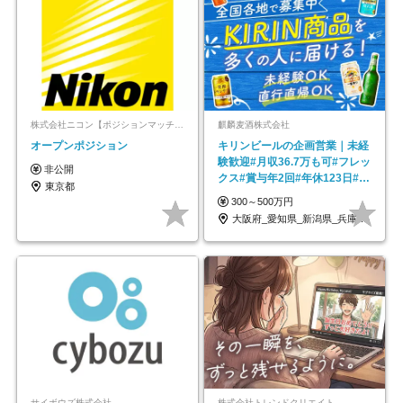
株式会社ニコン【ポジションマッチ登録】
麒麟麦酒株式会社
オープンポジション
キリンビールの企画営業｜未経
験歓迎#月収36.7万も可#フレッ
非公開
クス#賞与年2回#年休123日#完
東京都
全週休2日制
300～500万円
大阪府_愛知県_新潟県_兵庫県_福岡県
サイボウズ株式会社
株式会社トレンドクリエイト