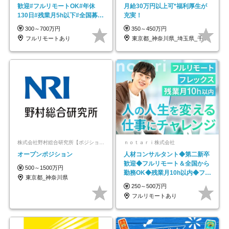
歓迎#フルリモートOK#年休
月給30万円以上可*福利厚生が
130日#残業月5h以下#全国募集
充実！
#最大1年の研修
300～700万円
350～450万円
フルリモートあり
東京都_神奈川県_埼玉県_千葉県_大阪府…
株式会社野村総合研究所【ポジションマッチ登録】
ｎｏｔａｒｉ株式会社
オープンポジション
人材コンサルタント◆第二新卒
歓迎◆フルリモート＆全国から
500～1500万円
勤務OK◆残業月10h以内◆フレ
東京都_神奈川県
ックス制
250～500万円
フルリモートあり