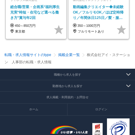
総合職/営業・企画系*福利厚生
動画編集クリエイター◆未経験
充実*時短・在宅など選べる働
OK／フルリモOK／ほぼ定時帰
き方*賞与年2回
り／年間休日125日／髪・服・
ネイル自由／副業OK
450～850万円
350～1000万円
東京都
フルリモートあり
転職・求人情報サイトのtype
掲載企業一覧
株式会社アイ・ステーショ
ン 人事部の転職・求人情報
職種から求人を探す
勤務地から求人を探す
求人掲載・利用規約・お問合せ
ホーム
ログイン