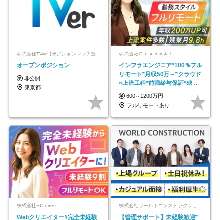
株式会社TVer【ポジションマッチ登録】
株式会社Ｃｒａｎｅ＆Ｉ
オープンポジション
インフラエンジニア*100％フル
リモート*月収50万～*クラウド
非公開
×上流工程*前職給与保証*残業
東京都
月9.8h
600～1200万円
フルリモートあり
株式会社SC direct
株式会社ワールドコンストラクション 【東証一部】 (ワールドホールディングス・グループ)
Webクリエイター#完全未経験
【管理サポート】未経験歓迎*