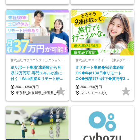
株式会社コプロコンストラクション【東証プライム上場コプロ・ホールディングス子会社】
株式会社エスアイイー 【東京プロマーケット上場】
※サポート事務*未経験から月
ITサポート事務◆完全未経験
収37万円可♪専門スキルが身に
OK◆年休134日◆リモート
付く！Web面接＆リモート研修
OK◆残業月7h以下◆賞与年3回
も充実♪/a
◆5年目まで必ず昇給
300～1350万円
300～500万円
東京都_神奈川県_埼玉県_大阪府_愛知県…
フルリモートあり