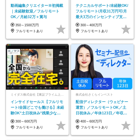
動画編集クリエイター※初掲載
テクニカルサポート/未経験OK/
｜未経験歓迎／フルリモート
フルリモート/月収31万円可/月
OK／月給32万＋賞与
最大3万のインセンティブ支給/
平均年齢33歳
350～1500万円
300～400万円
フルリモートあり
フルリモートあり
ミイダス株式会社【東証プライム上場パーソルグループ】
株式会社さくらインベスト
インサイドセールス【フルリモ
配信ディレクター（ウェビナー
ート/全国どこでも働ける】未経
運営）／フルリモートOK／土
験OK*土日祝休み*残業少なめ*
日祝休み／年休123日／年収
在宅勤務手当あり
600万円可
300～600万円
400～600万円
フルリモートあり
フルリモートあり