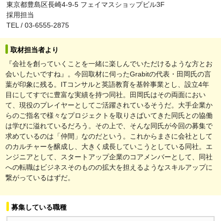
東京都豊島区長崎4-9-5 フェイマスショップビル3F
採用担当
TEL / 03-6555-2875
取材担当者より
『会社を創っていくことを一緒に楽しんでいただけるような方とお
会いしたいですね』。今回取材に伺ったGrabitの代表・田岡氏の言
葉が印象に残る。ITコンサルと英語教育を基幹事業とし、設立4年
目にしてすでに豊富な実績を持つ同社。田岡氏はその両面におい
て、現役のプレイヤーとしてご活躍されているそうだ。大手企業か
らのご指名で様々なプロジェクトを取りさばいてきた同氏との協働
は学びに溢れているだろう。その上で、そんな同氏が今回の募集で
求めているのは「仲間」なのだという。これからまさに会社として
のカルチャーを醸成し、大きく成長していこうとしている同社。エ
ンジニアとして、スタートアップ企業のコアメンバーとして、同社
への転職はビジネスそのものの拡大を担えるようなスキルアップに
繋がっているはずだ。
募集している職種