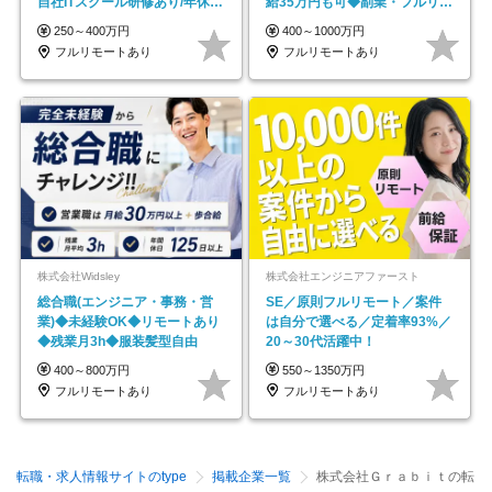
自社ITスクール研修あり/年休
給35万円も可◆副業・フルリモ
130日
ート可◆年休126日
250～400万円
400～1000万円
フルリモートあり
フルリモートあり
株式会社Widsley
株式会社エンジニアファースト
総合職(エンジニア・事務・営
SE／原則フルリモート／案件
業)◆未経験OK◆リモートあり
は自分で選べる／定着率93%／
◆残業月3h◆服装髪型自由
20～30代活躍中！
400～800万円
550～1350万円
フルリモートあり
フルリモートあり
転職・求人情報サイトのtype
掲載企業一覧
株式会社Ｇｒａｂｉｔの転