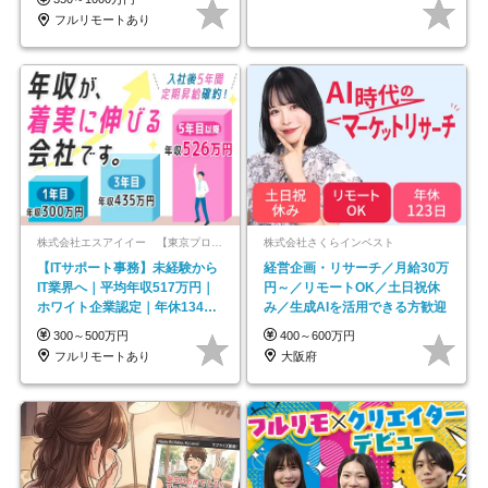
フルリモートあり
株式会社エスアイイー 【東京プロマーケット上場】
株式会社さくらインベスト
【ITサポート事務】未経験から
経営企画・リサーチ／月給30万
IT業界へ｜平均年収517万円｜
円～／リモートOK／土日祝休
ホワイト企業認定｜年休134日
み／生成AIを活用できる方歓迎
｜リモートOK
300～500万円
400～600万円
フルリモートあり
大阪府