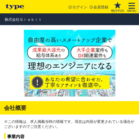
ログイン
会員登録
検討中(
0
)
MENU
株式会社Ｇｒａｂｉｔ
会社概要
※この情報は、求人掲載当時の情報です。現在は内容が変更されている場合が
ございますのでご注意ください。
事業内容