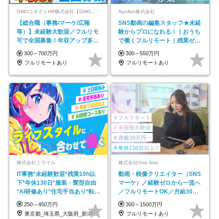
GMOコネクトHR株式会社【GMOインターネットグループ】
Apollon株式会社
【総合職（事務/マーケ/広報
SNS動画の編集スタッフ★未経
等）】未経験大歓迎／フルリモ
験からプロになれる！｜おうち
可で全国募集！年収アップ多数
で働くフルリモート｜残業ゼロ
★年休最大130日★
で18時退勤◎
300～700万円
300～550万円
フルリモートあり
フルリモートあり
株式会社ミライル
株式会社One feat.
IT事務*未経験歓迎*残業10h以
動画・映像クリエイター（SNS
下*年休130日*服装・髪型自由
マーケ）／経験ゼロから一流へ
*AI研修あり*住宅手当あり*転勤
／フルリモートOK／月給30万
なし
円～／年休130日以上
250～450万円
300～1500万円
東京都_埼玉県_大阪府_新潟県_福岡県
フルリモートあり