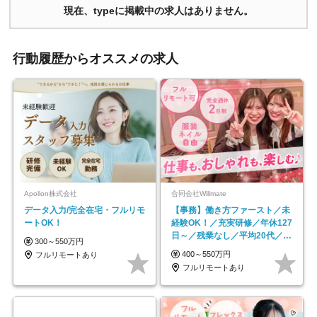
現在、typeに掲載中の求人はありません。
行動履歴からオススメの求人
Apollon株式会社
合同会社Willmate
データ入力/完全在宅・フルリモ
【事務】働き方ファースト／未
ートOK！
経験OK！／充実研修／年休127
日～／残業なし／平均20代／リ
300～550万円
モートOK
400～550万円
フルリモートあり
フルリモートあり