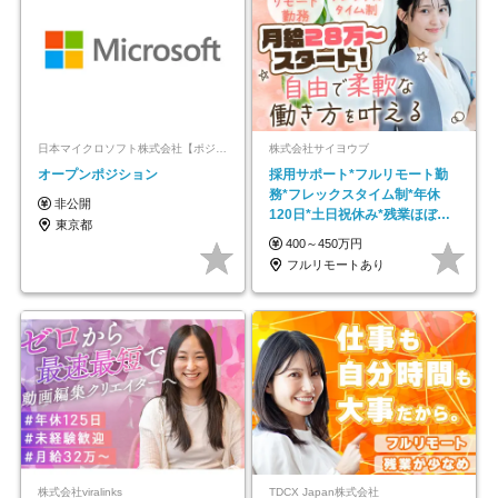
日本マイクロソフト株式会社【ポジションマッチ登録】
株式会社サイヨウブ
オープンポジション
採用サポート*フルリモート勤
務*フレックスタイム制*年休
非公開
120日*土日祝休み*残業ほぼな
東京都
し*育児中社員8割以上
400～450万円
フルリモートあり
株式会社viralinks
TDCX Japan株式会社