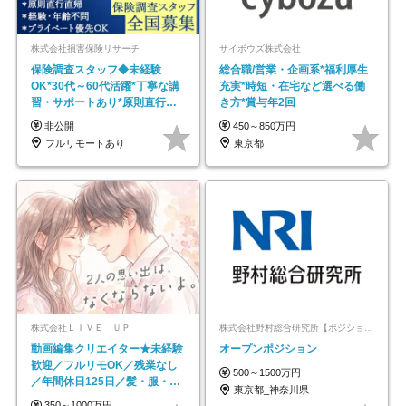
株式会社損害保険リサーチ
サイボウズ株式会社
保険調査スタッフ◆未経験
総合職/営業・企画系*福利厚生
OK*30代～60代活躍*丁寧な講
充実*時短・在宅など選べる働
習・サポートあり*原則直行直
き方*賞与年2回
帰／全国募集・業務委託
非公開
450～850万円
フルリモートあり
東京都
株式会社ＬＩＶＥ ＵＰ
株式会社野村総合研究所【ポジションマッチ登録】
動画編集クリエイター★未経験
オープンポジション
歓迎／フルリモOK／残業なし
500～1500万円
／年間休日125日／髪・服・ネ
東京都_神奈川県
イル自由／研修充実で安心
350～1000万円