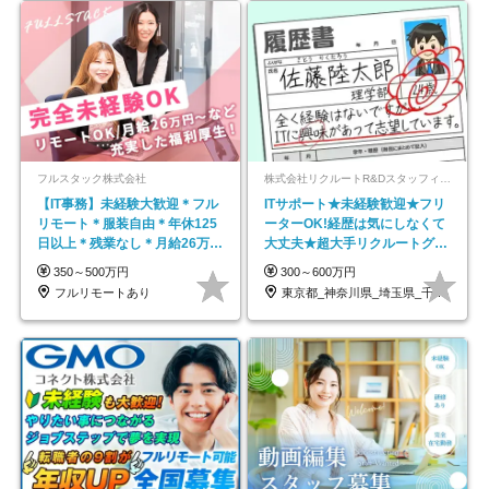
フルスタック株式会社
株式会社リクルートR&Dスタッフィング【リクルートグループ】
【IT事務】未経験大歓迎＊フル
ITサポート★未経験歓迎★フリ
リモート＊服装自由＊年休125
ーターOK!経歴は気にしなくて
日以上＊残業なし＊月給26万円
大丈夫★超大手リクルートグル
以上
ープの正社員/sg
350～500万円
300～600万円
フルリモートあり
東京都_神奈川県_埼玉県_千葉県_大阪府…