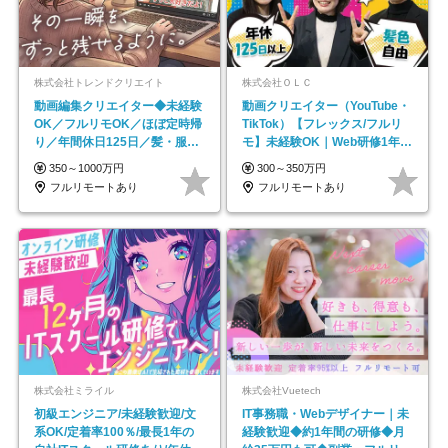
株式会社トレンドクリエイト
株式会社ＯＬＣ
動画編集クリエイター◆未経験
動画クリエイター（YouTube・
OK／フルリモOK／ほぼ定時帰
TikTok）【フレックス/フルリ
り／年間休日125日／髪・服・
モ】未経験OK｜Web研修1年間
ネイル自由／副業OK
｜副業OK
350～1000万円
300～350万円
フルリモートあり
フルリモートあり
株式会社ミライル
株式会社Vuetech
初級エンジニア/未経験歓迎/文
IT事務職・Webデザイナー｜未
系OK/定着率100％/最長1年の
経験歓迎◆約1年間の研修◆月