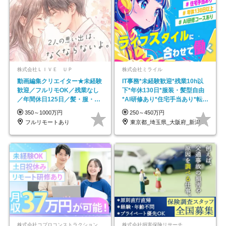
株式会社ＬＩＶＥ ＵＰ
株式会社ミライル
動画編集クリエイター★未経験
IT事務*未経験歓迎*残業10h以
歓迎／フルリモOK／残業なし
下*年休130日*服装・髪型自由
／年間休日125日／髪・服・ネ
*AI研修あり*住宅手当あり*転勤
イル自由／研修充実で安心
なし
350～1000万円
250～450万円
フルリモートあり
東京都_埼玉県_大阪府_新潟県_福岡県
株式会社コプロコンストラクション【東証プライム上場コプロ・ホールディングス子会社】
株式会社損害保険リサーチ