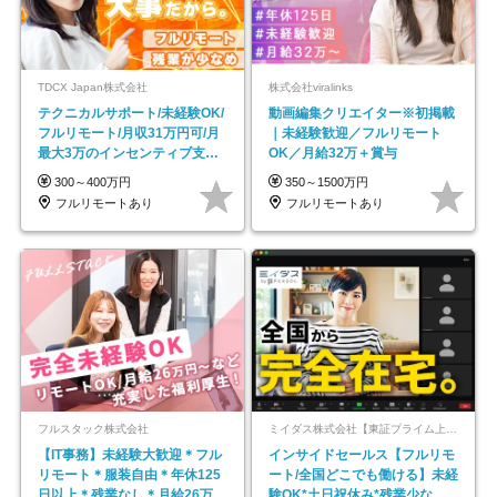
TDCX Japan株式会社
株式会社viralinks
テクニカルサポート/未経験OK/
動画編集クリエイター※初掲載
フルリモート/月収31万円可/月
｜未経験歓迎／フルリモート
最大3万のインセンティブ支給/
OK／月給32万＋賞与
平均年齢33歳
300～400万円
350～1500万円
フルリモートあり
フルリモートあり
フルスタック株式会社
ミイダス株式会社【東証プライム上場パーソルグループ】
【IT事務】未経験大歓迎＊フル
インサイドセールス【フルリモ
リモート＊服装自由＊年休125
ート/全国どこでも働ける】未経
日以上＊残業なし＊月給26万円
験OK*土日祝休み*残業少なめ*