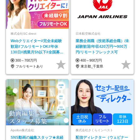
株式会社SC direct
日本航空株式会社
Webクリエイター#完全未経験
業務企画職（技術系総合職）/未
歓迎#フルリモートOK#年休
経験歓迎/年収420万円〜900万
130日#残業月5h以下#全国募集
円/リモートフレックス可
#最大1年の研修
300～700万円
400～900万円
フルリモートあり
東京都_千葉県
Apollon株式会社
株式会社さくらインベスト
SNS動画の編集スタッフ★未経
配信ディレクター（ウェビナー