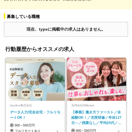
募集している職種
現在、typeに掲載中の求人はありません。
行動履歴からオススメの求人
Apollon株式会社
合同会社Willmate
データ入力/完全在宅・フルリモ
【事務】働き方ファースト／未
ートOK！
経験OK！／充実研修／年休127
日～／残業なし／平均20代／リ
300～550万円
モートOK
400～550万円
フルリモートあり