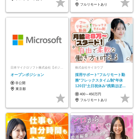
フルリモートあり
日本マイクロソフト株式会社【ポジションマッチ登録】
株式会社サイヨウブ
オープンポジション
採用サポート*フルリモート勤
務*フレックスタイム制*年休
非公開
120日*土日祝休み*残業ほぼな
東京都
し*育児中社員8割以上
400～450万円
フルリモートあり