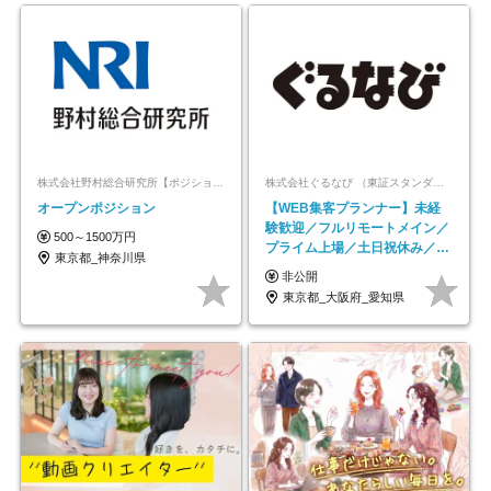
株式会社野村総合研究所【ポジションマッチ登録】
株式会社ぐるなび （東証スタンダード上場）
オープンポジション
【WEB集客プランナー】未経
験歓迎／フルリモートメイン／
500～1500万円
プライム上場／土日祝休み／東
東京都_神奈川県
京・大阪・名古屋
非公開
東京都_大阪府_愛知県