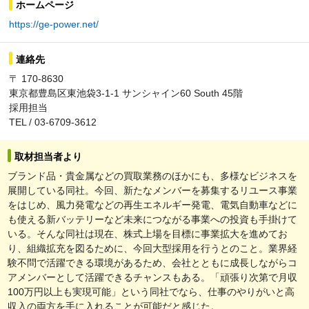
ホームページ
https://ge-power.net/
連絡先
〒 170-8630
東京都豊島区東池袋3-1-1 サンシャイン60 South 45階
採用担当
TEL / 03-6709-3612
取材担当者より
ブランド品・貴金属などの買取業務のほかにも、多様なビジネスを
展開している同社。今回、新たなメンバーを募集するリユース事業
をはじめ、風力発電などの再生エネルギー発電、電気自動車などに
も使える新バッテリーなど未来につながる事業への投資も手掛けて
いる。そんな同社は現在、株式上場を目標に事業拡大を進めてお
り、組織拡充を図るために、今回大型採用を行うとのこと。業界経
験不問で活躍できる環境があるため、会社とともに成長しながらコ
アメンバーとして活躍できるチャンスもある。「頑張り次第で月収
100万円以上も実現可能」という同社でなら、仕事のやりがいと高
収入の両方を手に入れることが可能だと感じた。