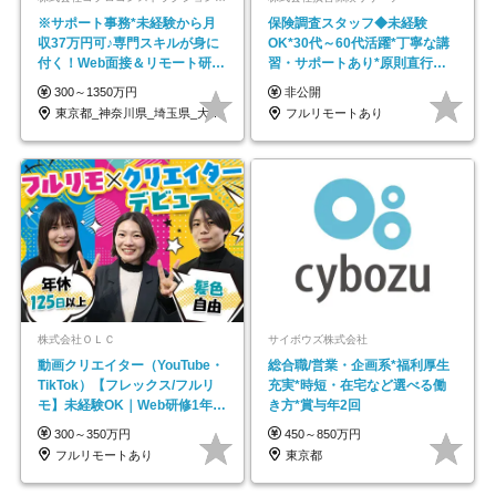
※サポート事務*未経験から月
保険調査スタッフ◆未経験
収37万円可♪専門スキルが身に
OK*30代～60代活躍*丁寧な講
付く！Web面接＆リモート研修
習・サポートあり*原則直行直
も充実♪/a
帰／全国募集・業務委託
300～1350万円
非公開
東京都_神奈川県_埼玉県_大阪府_愛知県…
フルリモートあり
株式会社ＯＬＣ
サイボウズ株式会社
動画クリエイター（YouTube・
総合職/営業・企画系*福利厚生
TikTok）【フレックス/フルリ
充実*時短・在宅など選べる働
モ】未経験OK｜Web研修1年間
き方*賞与年2回
｜副業OK
300～350万円
450～850万円
フルリモートあり
東京都