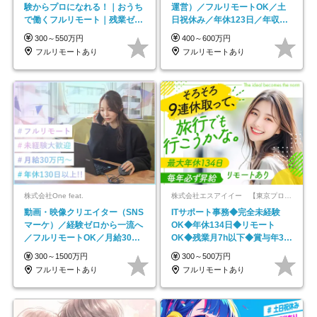
験からプロになれる！｜おうち
運営）／フルリモートOK／土
で働くフルリモート｜残業ゼロ
日祝休み／年休123日／年収
で18時退勤◎
600万円可
300～550万円
400～600万円
フルリモートあり
フルリモートあり
株式会社One feat.
株式会社エスアイイー 【東京プロマーケット上場】
動画・映像クリエイター（SNS
ITサポート事務◆完全未経験
マーケ）／経験ゼロから一流へ
OK◆年休134日◆リモート
／フルリモートOK／月給30万
OK◆残業月7h以下◆賞与年3回
円～／年休130日以上
◆5年目まで必ず昇給
300～1500万円
300～500万円
フルリモートあり
フルリモートあり