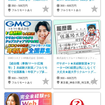
以上
在宅勤務手当あり
350～500万円
300～600万円
フルリモートあり
フルリモートあり
GMOコネクトHR株式会社【GMOインターネットグループ】
株式会社リクルートR&Dスタッフィング【リクルートグループ】
【総合職（事務/マーケ/広報
ITサポート★未経験歓迎★フリ
等）】未経験大歓迎／フルリモ
ーターOK!経歴は気にしなくて
可で全国募集！年収アップ多数
大丈夫★超大手リクルートグル
★年休最大130日★
ープの正社員/sg
300～700万円
300～600万円
フルリモートあり
東京都_神奈川県_埼玉県_千葉県_大阪府…