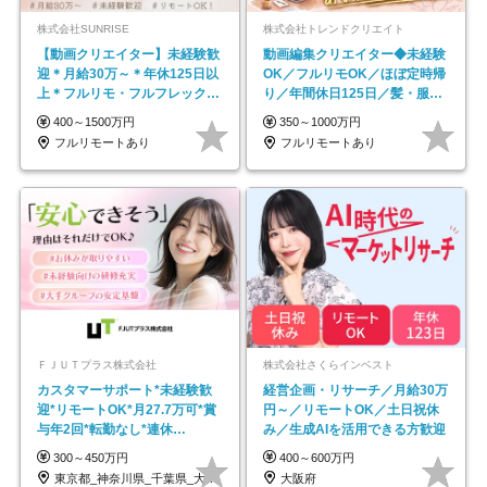
株式会社SUNRISE
株式会社トレンドクリエイト
【動画クリエイター】未経験歓
動画編集クリエイター◆未経験
迎＊月給30万～＊年休125日以
OK／フルリモOK／ほぼ定時帰
上＊フルリモ・フルフレックス
り／年間休日125日／髪・服・
◆10名の採用が決定◆
ネイル自由／副業OK
400～1500万円
350～1000万円
フルリモートあり
フルリモートあり
ＦＪＵＴプラス株式会社
株式会社さくらインベスト
カスタマーサポート*未経験歓
経営企画・リサーチ／月給30万
迎*リモートOK*月27.7万可*賞
円～／リモートOK／土日祝休
与年2回*転勤なし*連休
み／生成AIを活用できる方歓迎
OK/ZE010232
300～450万円
400～600万円
東京都_神奈川県_千葉県_大阪府_愛知県…
大阪府