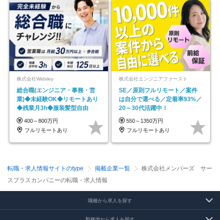
株式会社Widsley
株式会社エンジニアファースト
総合職(エンジニア・事務・営
SE／原則フルリモート／案件
業)◆未経験OK◆リモートあり
は自分で選べる／定着率93%／
◆残業月3h◆服装髪型自由
20～30代活躍中！
400～800万円
550～1350万円
フルリモートあり
フルリモートあり
転職・求人情報サイトのtype
掲載企業一覧
株式会社メンバーズ サー
スプラスカンパニーの転職・求人情報
職種から求人を探す
勤務地から求人を探す