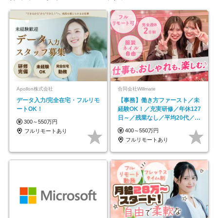
Apollon株式会社
合同会社Willmate
データ入力/完全在宅・フルリモ
【事務】働き方ファースト／未
ートOK！
経験OK！／充実研修／年休127
日～／残業なし／平均20代／リ
300～550万円
モートOK
400～550万円
フルリモートあり
フルリモートあり