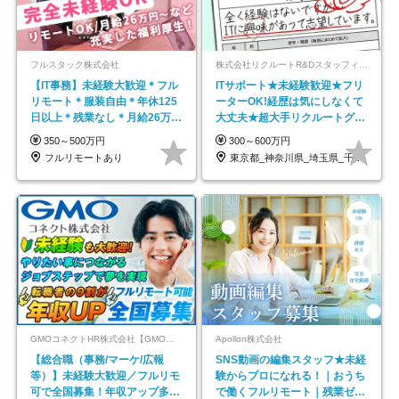
フルスタック株式会社
株式会社リクルートR&Dスタッフィング【リクルートグループ】
【IT事務】未経験大歓迎＊フル
ITサポート★未経験歓迎★フリ
リモート＊服装自由＊年休125
ーターOK!経歴は気にしなくて
日以上＊残業なし＊月給26万円
大丈夫★超大手リクルートグル
以上
ープの正社員/sg
350～500万円
300～600万円
フルリモートあり
東京都_神奈川県_埼玉県_千葉県_大阪府…
GMOコネクトHR株式会社【GMOインターネットグループ】
Apollon株式会社
【総合職（事務/マーケ/広報
SNS動画の編集スタッフ★未経
等）】未経験大歓迎／フルリモ
験からプロになれる！｜おうち
可で全国募集！年収アップ多数
で働くフルリモート｜残業ゼロ