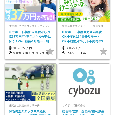
株式会社コプロコンストラクション【東証プライム上場コプロ・ホールディングス子会社】
株式会社エスアイイー 【東京プロマーケット上場】
※サポート事務*未経験から月
ITサポート事務◆完全未経験
収37万円可♪専門スキルが身に
OK◆年休134日◆リモート
付く！Web面接＆リモート研修
OK◆残業月7h以下◆賞与年3回
も充実♪/a
◆5年目まで必ず昇給
300～1350万円
300～500万円
東京都_神奈川県_埼玉県_大阪府_愛知県…
フルリモートあり
株式会社損害保険リサーチ
サイボウズ株式会社
保険調査スタッフ◆未経験
総合職/営業・企画系*福利厚生