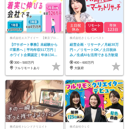
株式会社エスアイイー 【東京プロマーケット上場】
株式会社さくらインベスト
【ITサポート事務】未経験から
経営企画・リサーチ／月給30万
IT業界へ｜平均年収517万円｜
円～／リモートOK／土日祝休
ホワイト企業認定｜年休134日
み／生成AIを活用できる方歓迎
｜リモートOK
300～500万円
400～600万円
フルリモートあり
大阪府
株式会社トレンドクリエイト
株式会社ＯＬＣ