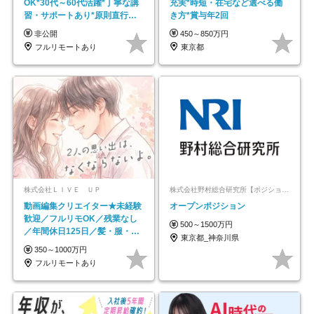
OK*30代～60代活躍*丁寧な講
充実*時短・在宅など選べる働
習・サポートあり*原則直行直
き方*賞与年2回
帰／全国募集・業務委託
非公開
450～850万円
フルリモートあり
東京都
株式会社ＬＩＶＥ ＵＰ
株式会社野村総合研究所【ポジションマッチ登録】
動画編集クリエイター★未経験
オープンポジション
歓迎／フルリモOK／残業なし
500～1500万円
／年間休日125日／髪・服・ネ
東京都_神奈川県
イル自由／研修充実で安心
350～1000万円
フルリモートあり