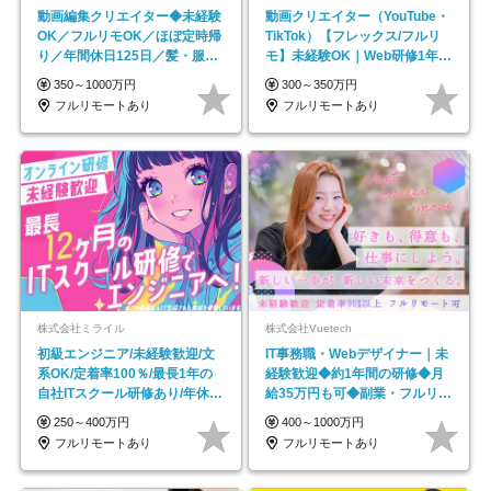
動画編集クリエイター◆未経験
動画クリエイター（YouTube・
OK／フルリモOK／ほぼ定時帰
TikTok）【フレックス/フルリ
り／年間休日125日／髪・服・
モ】未経験OK｜Web研修1年間
ネイル自由／副業OK
｜副業OK
350～1000万円
300～350万円
フルリモートあり
フルリモートあり
株式会社ミライル
株式会社Vuetech
初級エンジニア/未経験歓迎/文
IT事務職・Webデザイナー｜未
系OK/定着率100％/最長1年の
経験歓迎◆約1年間の研修◆月
自社ITスクール研修あり/年休
給35万円も可◆副業・フルリモ
130日
ート可◆年休126日
250～400万円
400～1000万円
フルリモートあり
フルリモートあり