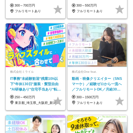
★年休最大130日★
で18時退勤◎
300～700万円
300～550万円
フルリモートあり
フルリモートあり
株式会社ミライル
株式会社One feat.
IT事務*未経験歓迎*残業10h以
動画・映像クリエイター（SNS
下*年休130日*服装・髪型自由
マーケ）／経験ゼロから一流へ
*AI研修あり*住宅手当あり*転勤
／フルリモートOK／月給30万
なし
円～／年休130日以上
250～450万円
300～1500万円
東京都_埼玉県_大阪府_新潟県_福岡県
フルリモートあり