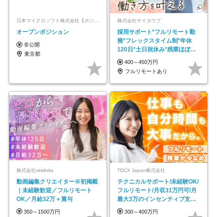
日本マイクロソフト株式会社【ポジションマッチ登録】
株式会社サイヨウブ
オープンポジション
採用サポート*フルリモート勤
務*フレックスタイム制*年休
非公開
120日*土日祝休み*残業ほぼな
東京都
し*育児中社員8割以上
400～450万円
フルリモートあり
株式会社viralinks
TDCX Japan株式会社
動画編集クリエイター※初掲載
テクニカルサポート/未経験OK/
｜未経験歓迎／フルリモート
フルリモート/月収31万円可/月
OK／月給32万＋賞与
最大3万のインセンティブ支給/
平均年齢33歳
350～1500万円
300～400万円