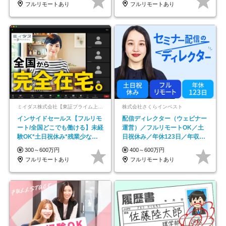
フルリモートあり
フルリモートあり
ミイダス株式会社【東証プライム上場パーソルグループ】
株式会社さくらインベスト
インサイドセールス【フルリモ
配信ディレクター（ウェビナー
ート/全国どこでも働ける】未経
運営）／フルリモートOK／土
験OK*土日祝休み*残業少なめ*
日祝休み／年休123日／年収
在宅勤務手当あり
600万円可
300～600万円
400～600万円
フルリモートあり
フルリモートあり