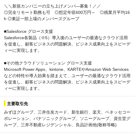
＼＼新規カンパニーの立ち上げメンバ―募集！／／
◎完全リモート勤務も可 ◎想定年収600万円～ ◎残業月平均16
h ◎東証一部上場のメンバーズグループ
■Salesforce グロース支援
Salesforce各製品（※5）導入後のユーザーの最適なクラウド活用
を促進し、顧客ビジネスの問題解決、ビジネス成果向上をスピーデ
ィーに実現します。
■その他クラウドソリューション グロース支援
Microsoft Power Apps、kintone、KARTEやAmazon Web Services
などの特性や導入効果を踏まえて、ユーザーの最適なクラウド活用
を促進し、顧客ビジネスの問題解決、ビジネス成果向上をスピーデ
ィーに実現します。
主要取引先
みずほグループ、三井住友カード、新生銀行、楽天、ベネッセコー
ポレーション、パナソニックグループ、ソニーグループ、資生堂グ
ループ、三井不動産レジデンシャル、良品計画他(敬称等略)