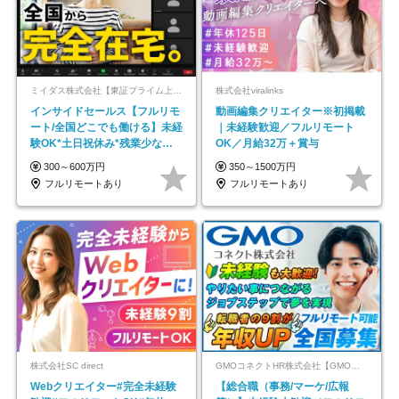
ミイダス株式会社【東証プライム上場パーソルグループ】
株式会社viralinks
インサイドセールス【フルリモ
動画編集クリエイター※初掲載
ート/全国どこでも働ける】未経
｜未経験歓迎／フルリモート
験OK*土日祝休み*残業少なめ*
OK／月給32万＋賞与
在宅勤務手当あり
300～600万円
350～1500万円
フルリモートあり
フルリモートあり
株式会社SC direct
GMOコネクトHR株式会社【GMOインターネットグループ】
Webクリエイター#完全未経験
【総合職（事務/マーケ/広報