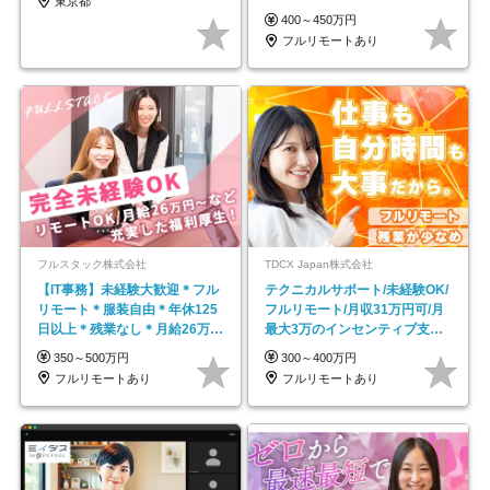
東京都
し*育児中社員8割以上
400～450万円
フルリモートあり
フルスタック株式会社
TDCX Japan株式会社
【IT事務】未経験大歓迎＊フル
テクニカルサポート/未経験OK/
リモート＊服装自由＊年休125
フルリモート/月収31万円可/月
日以上＊残業なし＊月給26万円
最大3万のインセンティブ支給/
以上
平均年齢33歳
350～500万円
300～400万円
フルリモートあり
フルリモートあり