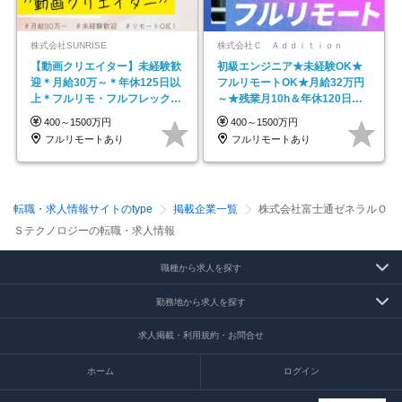
株式会社SUNRISE
株式会社Ｃ Ａｄｄｉｔｉｏｎ
【動画クリエイター】未経験歓
初級エンジニア★未経験OK★
迎＊月給30万～＊年休125日以
フルリモートOK★月給32万円
上＊フルリモ・フルフレックス
～★残業月10h＆年休120日以
◆10名の採用が決定◆
上★副業可
400～1500万円
400～1500万円
フルリモートあり
フルリモートあり
転職・求人情報サイトのtype
掲載企業一覧
株式会社富士通ゼネラルＯ
Ｓテクノロジーの転職・求人情報
職種から求人を探す
勤務地から求人を探す
求人掲載・利用規約・お問合せ
ホーム
ログイン