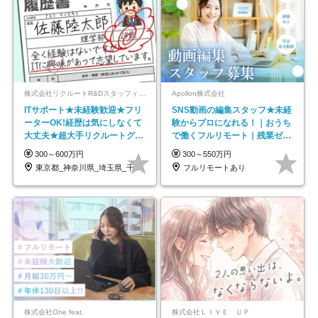
株式会社リクルートR&Dスタッフィング【リクルートグループ】
Apollon株式会社
ITサポート★未経験歓迎★フリ
SNS動画の編集スタッフ★未経
ーターOK!経歴は気にしなくて
験からプロになれる！｜おうち
大丈夫★超大手リクルートグル
で働くフルリモート｜残業ゼロ
ープの正社員/sg
で18時退勤◎
300～600万円
300～550万円
東京都_神奈川県_埼玉県_千葉県_大阪府…
フルリモートあり
株式会社One feat.
株式会社ＬＩＶＥ ＵＰ