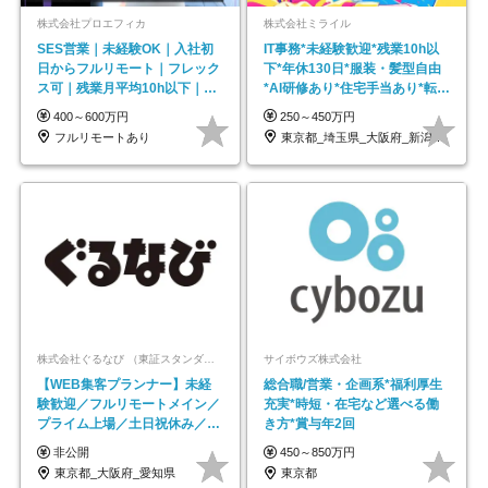
株式会社プロエフィカ
株式会社ミライル
SES営業｜未経験OK｜入社初
IT事務*未経験歓迎*残業10h以
日からフルリモート｜フレック
下*年休130日*服装・髪型自由
ス可｜残業月平均10h以下｜事
*AI研修あり*住宅手当あり*転勤
業立ち上げメンバー
なし
400～600万円
250～450万円
フルリモートあり
東京都_埼玉県_大阪府_新潟県_福岡県
株式会社ぐるなび （東証スタンダード上場）
サイボウズ株式会社
【WEB集客プランナー】未経
総合職/営業・企画系*福利厚生
験歓迎／フルリモートメイン／
充実*時短・在宅など選べる働
プライム上場／土日祝休み／東
き方*賞与年2回
京・大阪・名古屋
非公開
450～850万円
東京都_大阪府_愛知県
東京都