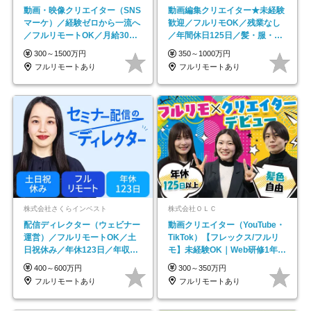
動画・映像クリエイター（SNS
動画編集クリエイター★未経験
マーケ）／経験ゼロから一流へ
歓迎／フルリモOK／残業なし
／フルリモートOK／月給30万
／年間休日125日／髪・服・ネ
円～／年休130日以上
イル自由／研修充実で安心
300～1500万円
350～1000万円
フルリモートあり
フルリモートあり
株式会社さくらインベスト
株式会社ＯＬＣ
配信ディレクター（ウェビナー
動画クリエイター（YouTube・
運営）／フルリモートOK／土
TikTok）【フレックス/フルリ
日祝休み／年休123日／年収
モ】未経験OK｜Web研修1年間
600万円可
｜副業OK
400～600万円
300～350万円
フルリモートあり
フルリモートあり