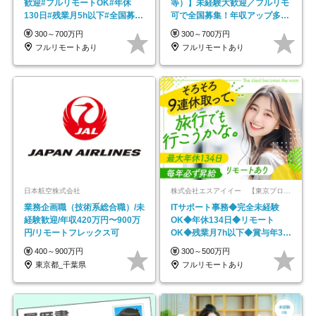
歓迎#フルリモートOK#年休
等）】未経験大歓迎／フルリモ
130日#残業月5h以下#全国募集
可で全国募集！年収アップ多数
#最大1年の研修
★年休最大130日★
300～700万円
300～700万円
フルリモートあり
フルリモートあり
日本航空株式会社
株式会社エスアイイー 【東京プロマーケット上場】
業務企画職（技術系総合職）/未
ITサポート事務◆完全未経験
経験歓迎/年収420万円〜900万
OK◆年休134日◆リモート
円/リモートフレックス可
OK◆残業月7h以下◆賞与年3回
◆5年目まで必ず昇給
400～900万円
300～500万円
東京都_千葉県
フルリモートあり