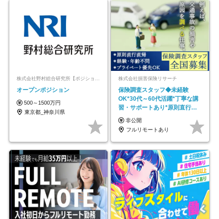
株式会社野村総合研究所【ポジションマッチ登録】
株式会社損害保険リサーチ
オープンポジション
保険調査スタッフ◆未経験
OK*30代～60代活躍*丁寧な講
500～1500万円
習・サポートあり*原則直行直
東京都_神奈川県
帰／全国募集・業務委託
非公開
フルリモートあり