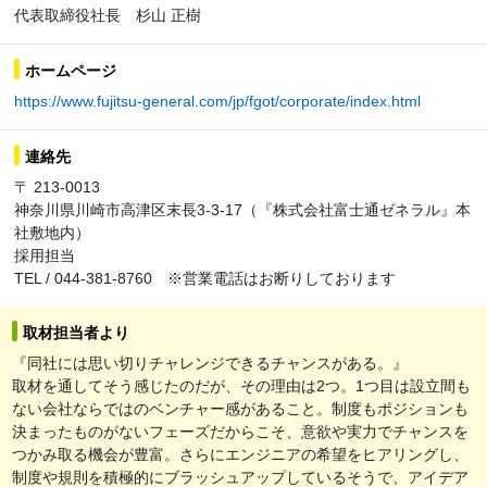
代表取締役社長 杉山 正樹
ホームページ
https://www.fujitsu-general.com/jp/fgot/corporate/index.html
連絡先
〒 213-0013
神奈川県川崎市高津区末長3-3-17（『株式会社富士通ゼネラル』本
社敷地内）
採用担当
TEL / 044-381-8760 ※営業電話はお断りしております
取材担当者より
『同社には思い切りチャレンジできるチャンスがある。』
取材を通してそう感じたのだが、その理由は2つ。1つ目は設立間も
ない会社ならではのベンチャー感があること。制度もポジションも
決まったものがないフェーズだからこそ、意欲や実力でチャンスを
つかみ取る機会が豊富。さらにエンジニアの希望をヒアリングし、
制度や規則を積極的にブラッシュアップしているそうで、アイデア