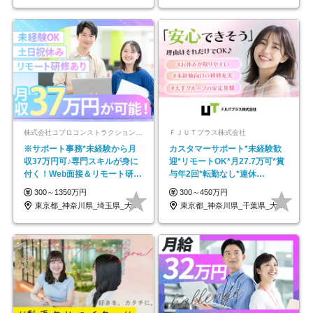
株式会社コプロコンストラクション【東証プライム上場コプロ・ホールディングス子会社】
ＦＪＵＴプラス株式会社
※サポート事務*未経験から月
カスタマーサポート*未経験歓
収37万円可♪専門スキルが身に
迎*リモートOK*月27.7万可*賞
付く！Web面接＆リモート研修
与年2回*転勤なし*連休
も充実♪/a
OK/ZE010232
300～1350万円
300～450万円
東京都_神奈川県_埼玉県_大阪府_愛知県…
東京都_神奈川県_千葉県_大阪府_愛知県…