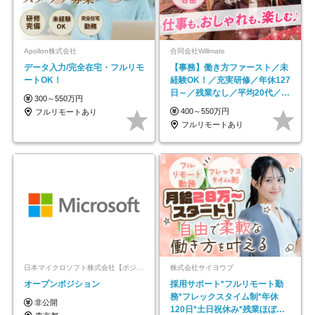
Apollon株式会社
合同会社Willmate
データ入力/完全在宅・フルリモ
【事務】働き方ファースト／未
ートOK！
経験OK！／充実研修／年休127
日～／残業なし／平均20代／リ
300～550万円
モートOK
400～550万円
フルリモートあり
フルリモートあり
日本マイクロソフト株式会社【ポジションマッチ登録】
株式会社サイヨウブ
オープンポジション
採用サポート*フルリモート勤
務*フレックスタイム制*年休
非公開
120日*土日祝休み*残業ほぼな