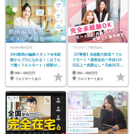
Apollon株式会社
フルスタック株式会社
SNS動画の編集スタッフ★未経
【IT事務】未経験大歓迎＊フル
験からプロになれる！｜おうち
リモート＊服装自由＊年休125
で働くフルリモート｜残業ゼロ
日以上＊残業なし＊月給26万円
で18時退勤◎
以上
300～550万円
350～500万円
フルリモートあり
フルリモートあり