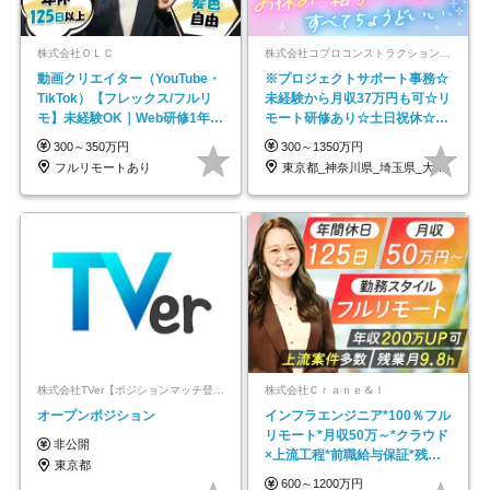
株式会社ＯＬＣ
株式会社コプロコンストラクション【東証プライム上場コプロ・ホールディングス子会社】
動画クリエイター（YouTube・
※プロジェクトサポート事務☆
TikTok）【フレックス/フルリ
未経験から月収37万円も可☆リ
モ】未経験OK｜Web研修1年間
モート研修あり☆土日祝休☆20
｜副業OK
代～30代活躍/b
300～350万円
300～1350万円
フルリモートあり
東京都_神奈川県_埼玉県_大阪府_愛知県…
株式会社TVer【ポジションマッチ登録】
株式会社Ｃｒａｎｅ＆Ｉ
オープンポジション
インフラエンジニア*100％フル
リモート*月収50万～*クラウド
非公開
×上流工程*前職給与保証*残業
東京都
月9.8h
600～1200万円