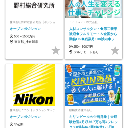
株式会社野村総合研究所【ポジションマッチ登録】
ｎｏｔａｒｉ株式会社
オープンポジション
人材コンサルタント◆第二新卒
歓迎◆フルリモート＆全国から
500～1500万円
勤務OK◆残業月10h以内◆フレ
東京都_神奈川県
ックス制
250～500万円
フルリモートあり
株式会社ニコン【ポジションマッチ登録】
麒麟麦酒株式会社
オープンポジション
キリンビールの企画営業｜未経
験歓迎#月収36.7万も可#フレッ
非公開
クス#賞与年2回#年休123日#完