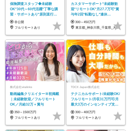
保険調査スタッフ◆未経験
カスタマーサポート*未経験歓
OK*30代～60代活躍*丁寧な講
迎*リモートOK*月27.7万可*賞
習・サポートあり*原則直行直
与年2回*転勤なし*連休
帰／全国募集・業務委託
OK/ZE010232
非公開
300～450万円
フルリモートあり
東京都_神奈川県_千葉県_大阪府_愛知県…
株式会社viralinks
TDCX Japan株式会社
動画編集クリエイター※初掲載
テクニカルサポート/未経験OK/
｜未経験歓迎／フルリモート
フルリモート/月収31万円可/月
OK／月給32万＋賞与
最大3万のインセンティブ支給/
平均年齢33歳
350～1500万円
300～400万円
フルリモートあり
フルリモートあり