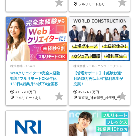
フルリモートあり
株式会社SC direct
株式会社ワールドコンストラクション 【東証一部】 (ワールドホールディングス・グループ)
Webクリエイター#完全未経験
【管理サポート】未経験歓迎*
歓迎#フルリモートOK#年休
月給30万円以上可*福利厚生が
130日#残業月5h以下#全国募集
充実！
#最大1年の研修
300～700万円
350～450万円
フルリモートあり
東京都_神奈川県_埼玉県_千葉県_大阪府…