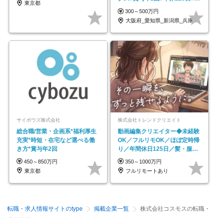
東京都
全週休2日制
300～500万円
大阪府_愛知県_新潟県_兵庫県_福岡県
サイボウズ株式会社
株式会社トレンドクリエイト
総合職/営業・企画系*福利厚生
動画編集クリエイター◆未経験
充実*時短・在宅など選べる働
OK／フルリモOK／ほぼ定時帰
き方*賞与年2回
り／年間休日125日／髪・服・
ネイル自由／副業OK
450～850万円
350～1000万円
東京都
フルリモートあり
転職・求人情報サイトのtype
掲載企業一覧
株式会社コスモスの転職・