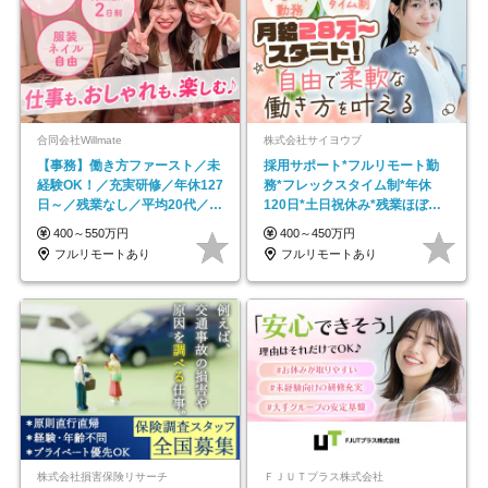
合同会社Willmate
株式会社サイヨウブ
【事務】働き方ファースト／未
採用サポート*フルリモート勤
経験OK！／充実研修／年休127
務*フレックスタイム制*年休
日～／残業なし／平均20代／リ
120日*土日祝休み*残業ほぼな
モートOK
し*育児中社員8割以上
400～550万円
400～450万円
フルリモートあり
フルリモートあり
株式会社損害保険リサーチ
ＦＪＵＴプラス株式会社