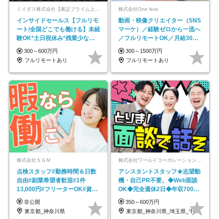
ミイダス株式会社【東証プライム上場パーソルグループ】
株式会社One feat.
インサイドセールス【フルリモ
動画・映像クリエイター（SNS
ート/全国どこでも働ける】未経
マーケ）／経験ゼロから一流へ
験OK*土日祝休み*残業少なめ*
／フルリモートOK／月給30万
在宅勤務手当あり
円～／年休130日以上
300～600万円
300～1500万円
フルリモートあり
フルリモートあり
株式会社ＳＧＭ
株式会社ワールドコーポレーション 採用事業部【上場グループ】
点検スタッフ#勤務時間＆日数
アシスタントスタッフ★志望動
自由#副業希望者歓迎#1件
機・自己PR不要。◆Web面談
13,000円#フリーターOK#資格
OK◆完全週休2日◆年収700万
スキル不要
円可/p13
非公開
350～600万円
東京都_神奈川県
東京都_神奈川県_埼玉県_千葉県_大阪府…