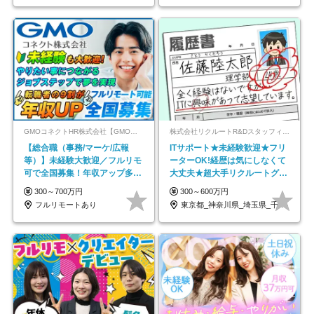
GMOコネクトHR株式会社【GMOインターネットグループ】
株式会社リクルートR&Dスタッフィング【リクルートグループ】
【総合職（事務/マーケ/広報
ITサポート★未経験歓迎★フリ
等）】未経験大歓迎／フルリモ
ーターOK!経歴は気にしなくて
可で全国募集！年収アップ多数
大丈夫★超大手リクルートグル
★年休最大130日★
ープの正社員/sg
300～700万円
300～600万円
フルリモートあり
東京都_神奈川県_埼玉県_千葉県_大阪府…