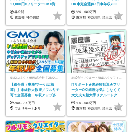
13,000円#フリーターOK#資格
OK◆完全週休2日◆年収700万
スキル不要
円可/p13
非公開
350～600万円
東京都_神奈川県
東京都_神奈川県_埼玉県_千葉県_大阪府…
GMOコネクトHR株式会社【GMOインターネットグループ】
株式会社リクルートR&Dスタッフィング【リクルートグループ】
【総合職（事務/マーケ/広報
ITサポート★未経験歓迎★フリ
等）】未経験大歓迎／フルリモ
ーターOK!経歴は気にしなくて
可で全国募集！年収アップ多数
大丈夫★超大手リクルートグル
★年休最大130日★
ープの正社員/sg
300～700万円
300～600万円
フルリモートあり
東京都_神奈川県_埼玉県_千葉県_大阪府…