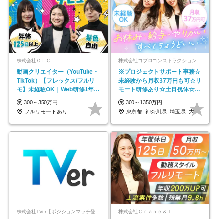
株式会社ＯＬＣ
株式会社コプロコンストラクション【東証プライム上場コプロ・ホールディングス子会社】
動画クリエイター（YouTube・
※プロジェクトサポート事務☆
TikTok）【フレックス/フルリ
未経験から月収37万円も可☆リ
モ】未経験OK｜Web研修1年間
モート研修あり☆土日祝休☆20
｜副業OK
代～30代活躍/b
300～350万円
300～1350万円
フルリモートあり
東京都_神奈川県_埼玉県_大阪府_愛知県…
株式会社TVer【ポジションマッチ登録】
株式会社Ｃｒａｎｅ＆Ｉ