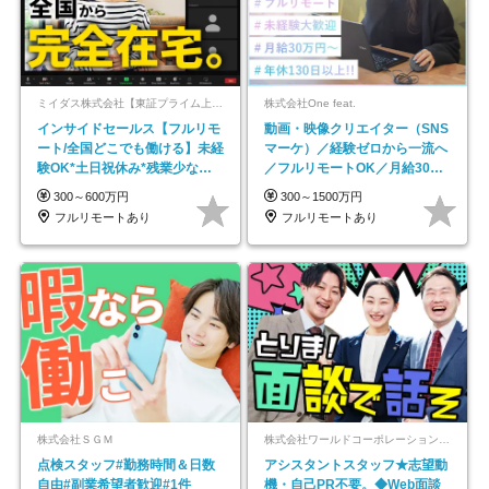
ミイダス株式会社【東証プライム上場パーソルグループ】
株式会社One feat.
インサイドセールス【フルリモ
動画・映像クリエイター（SNS
ート/全国どこでも働ける】未経
マーケ）／経験ゼロから一流へ
験OK*土日祝休み*残業少なめ*
／フルリモートOK／月給30万
在宅勤務手当あり
円～／年休130日以上
300～600万円
300～1500万円
フルリモートあり
フルリモートあり
株式会社ＳＧＭ
株式会社ワールドコーポレーション 採用事業部【上場グループ】
点検スタッフ#勤務時間＆日数
アシスタントスタッフ★志望動
自由#副業希望者歓迎#1件
機・自己PR不要。◆Web面談