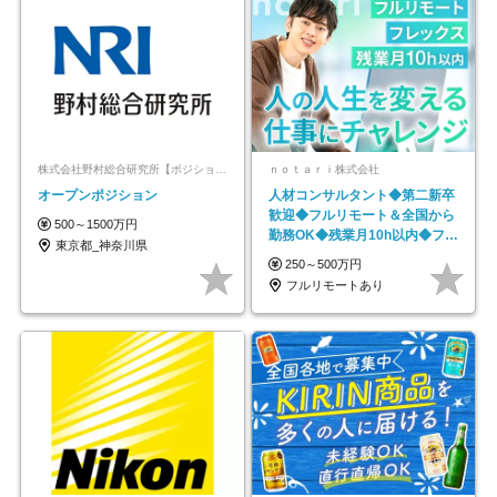
株式会社野村総合研究所【ポジションマッチ登録】
ｎｏｔａｒｉ株式会社
オープンポジション
人材コンサルタント◆第二新卒
歓迎◆フルリモート＆全国から
500～1500万円
勤務OK◆残業月10h以内◆フレ
東京都_神奈川県
ックス制
250～500万円
フルリモートあり