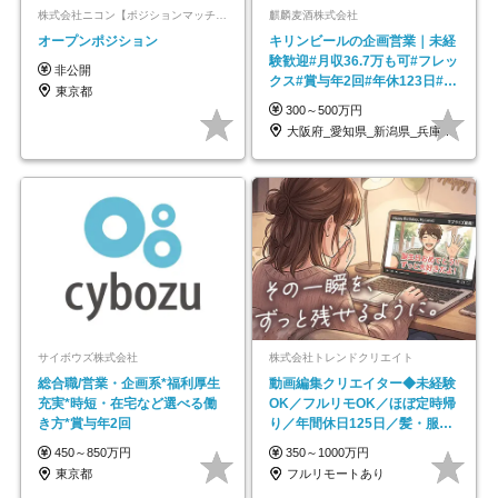
株式会社ニコン【ポジションマッチ登録】
麒麟麦酒株式会社
オープンポジション
キリンビールの企画営業｜未経
験歓迎#月収36.7万も可#フレッ
非公開
クス#賞与年2回#年休123日#完
東京都
全週休2日制
300～500万円
大阪府_愛知県_新潟県_兵庫県_福岡県
サイボウズ株式会社
株式会社トレンドクリエイト
総合職/営業・企画系*福利厚生
動画編集クリエイター◆未経験
充実*時短・在宅など選べる働
OK／フルリモOK／ほぼ定時帰
き方*賞与年2回
り／年間休日125日／髪・服・
ネイル自由／副業OK
450～850万円
350～1000万円
東京都
フルリモートあり