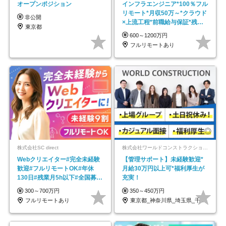
オープンポジション
インフラエンジニア*100％フル
リモート*月収50万～*クラウド
非公開
×上流工程*前職給与保証*残業
東京都
月9.8h
600～1200万円
フルリモートあり
株式会社SC direct
株式会社ワールドコンストラクション 【東証一部】 (ワールドホールディングス・グループ)
Webクリエイター#完全未経験
【管理サポート】未経験歓迎*
歓迎#フルリモートOK#年休
月給30万円以上可*福利厚生が
130日#残業月5h以下#全国募集
充実！
#最大1年の研修
300～700万円
350～450万円
フルリモートあり
東京都_神奈川県_埼玉県_千葉県_大阪府…