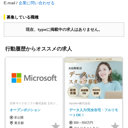
E-mail /
企業に問い合わせる
募集している職種
現在、typeに掲載中の求人はありません。
行動履歴からオススメの求人
日本マイクロソフト株式会社【ポジションマッチ登録】
Apollon株式会社
オープンポジション
データ入力/完全在宅・フルリモ
ートOK！
非公開
300～550万円
東京都