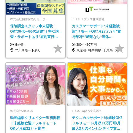
株式会社損害保険リサーチ
ＦＪＵＴプラス株式会社
保険調査スタッフ◆未経験
カスタマーサポート*未経験歓
OK*30代～60代活躍*丁寧な講
迎*リモートOK*月27.7万可*賞
習・サポートあり*原則直行直
与年2回*転勤なし*連休
帰／全国募集・業務委託
OK/ZE010232
非公開
300～450万円
フルリモートあり
東京都_神奈川県_千葉県_大阪府_愛知県…
株式会社viralinks
TDCX Japan株式会社
動画編集クリエイター※初掲載
テクニカルサポート/未経験OK/
｜未経験歓迎／フルリモート
フルリモート/月収31万円可/月
OK／月給32万＋賞与
最大3万のインセンティブ支給/