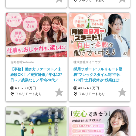
フルリモートあり
合同会社Willmate
株式会社サイヨウブ
【事務】働き方ファースト／未
採用サポート*フルリモート勤
経験OK！／充実研修／年休127
務*フレックスタイム制*年休
日～／残業なし／平均20代／リ
120日*土日祝休み*残業ほぼな
モートOK
し*育児中社員8割以上
400～550万円
400～450万円
フルリモートあり
フルリモートあり