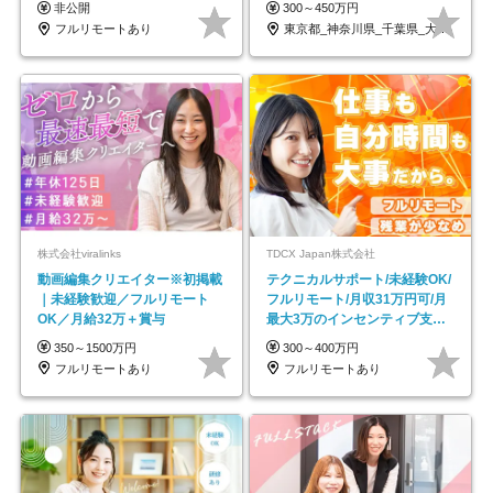
非公開
300～450万円
フルリモートあり
東京都_神奈川県_千葉県_大阪府_愛知県…
株式会社viralinks
TDCX Japan株式会社
動画編集クリエイター※初掲載
テクニカルサポート/未経験OK/
｜未経験歓迎／フルリモート
フルリモート/月収31万円可/月
OK／月給32万＋賞与
最大3万のインセンティブ支給/
平均年齢33歳
350～1500万円
300～400万円
フルリモートあり
フルリモートあり