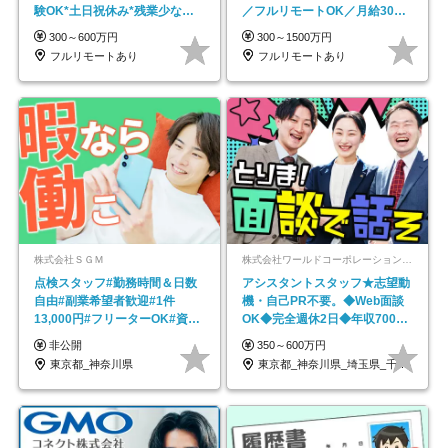
験OK*土日祝休み*残業少なめ*
／フルリモートOK／月給30万
在宅勤務手当あり
円～／年休130日以上
300～600万円
300～1500万円
フルリモートあり
フルリモートあり
株式会社ＳＧＭ
株式会社ワールドコーポレーション 採用事業部【上場グループ】
点検スタッフ#勤務時間＆日数
アシスタントスタッフ★志望動
自由#副業希望者歓迎#1件
機・自己PR不要。◆Web面談
13,000円#フリーターOK#資格
OK◆完全週休2日◆年収700万
スキル不要
円可/p13
非公開
350～600万円
東京都_神奈川県
東京都_神奈川県_埼玉県_千葉県_大阪府…