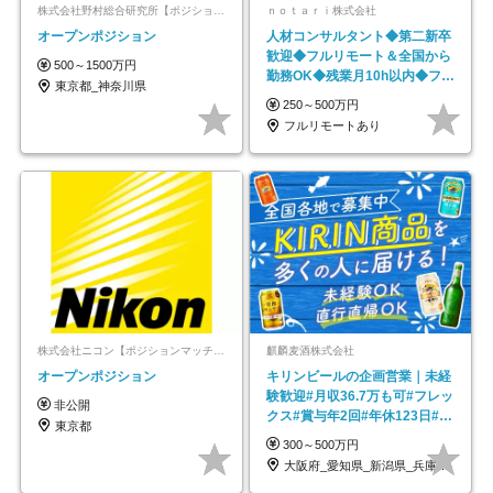
株式会社野村総合研究所【ポジションマッチ登録】
ｎｏｔａｒｉ株式会社
オープンポジション
人材コンサルタント◆第二新卒
歓迎◆フルリモート＆全国から
500～1500万円
勤務OK◆残業月10h以内◆フレ
東京都_神奈川県
ックス制
250～500万円
フルリモートあり
株式会社ニコン【ポジションマッチ登録】
麒麟麦酒株式会社
オープンポジション
キリンビールの企画営業｜未経
験歓迎#月収36.7万も可#フレッ
非公開
クス#賞与年2回#年休123日#完
東京都
全週休2日制
300～500万円
大阪府_愛知県_新潟県_兵庫県_福岡県