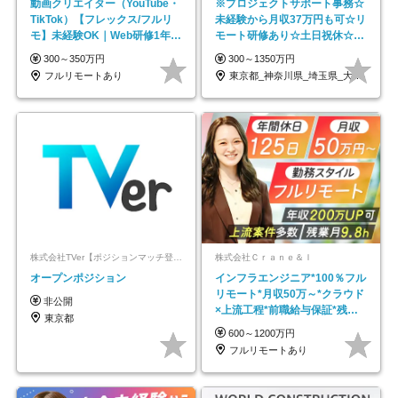
動画クリエイター（YouTube・
※プロジェクトサポート事務☆
TikTok）【フレックス/フルリ
未経験から月収37万円も可☆リ
モ】未経験OK｜Web研修1年間
モート研修あり☆土日祝休☆20
｜副業OK
代～30代活躍/b
300～350万円
300～1350万円
フルリモートあり
東京都_神奈川県_埼玉県_大阪府_愛知県…
株式会社TVer【ポジションマッチ登録】
株式会社Ｃｒａｎｅ＆Ｉ
オープンポジション
インフラエンジニア*100％フル
リモート*月収50万～*クラウド
非公開
×上流工程*前職給与保証*残業
東京都
月9.8h
600～1200万円
フルリモートあり