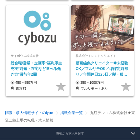
サイボウズ株式会社
株式会社トレンドクリエイト
総合職/営業・企画系*福利厚生
動画編集クリエイター◆未経験
充実*時短・在宅など選べる働
OK／フルリモOK／ほぼ定時帰
き方*賞与年2回
り／年間休日125日／髪・服・
ネイル自由／副業OK
450～850万円
350～1000万円
東京都
フルリモートあり
転職・求人情報サイトのtype
掲載企業一覧
丸紅テレコム株式会社★東
証二部上場の転職・求人情報
職種から求人を探す