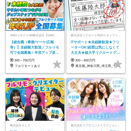
GMOコネクトHR株式会社【GMOインターネットグループ】
株式会社リクルートR&Dスタッフィング【リクルートグループ】
【総合職（事務/マーケ/広報
ITサポート★未経験歓迎★フリ
等）】未経験大歓迎／フルリモ
ーターOK!経歴は気にしなくて
可で全国募集！年収アップ多数
大丈夫★超大手リクルートグル
★年休最大130日★
ープの正社員/sg
300～700万円
300～600万円
フルリモートあり
東京都_神奈川県_埼玉県_千葉県_大阪府…
株式会社ＯＬＣ
株式会社コプロコンストラクション【東証プライム上場コプロ・ホールディングス子会社】