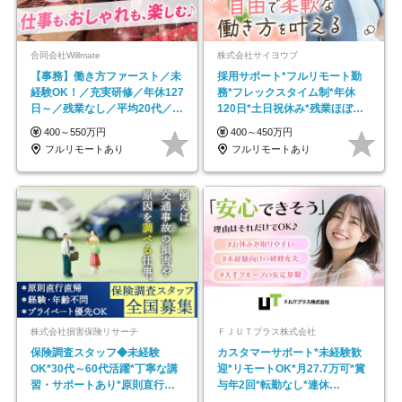
合同会社Willmate
株式会社サイヨウブ
【事務】働き方ファースト／未
採用サポート*フルリモート勤
経験OK！／充実研修／年休127
務*フレックスタイム制*年休
日～／残業なし／平均20代／リ
120日*土日祝休み*残業ほぼな
モートOK
し*育児中社員8割以上
400～550万円
400～450万円
フルリモートあり
フルリモートあり
株式会社損害保険リサーチ
ＦＪＵＴプラス株式会社
保険調査スタッフ◆未経験
カスタマーサポート*未経験歓
OK*30代～60代活躍*丁寧な講
迎*リモートOK*月27.7万可*賞
習・サポートあり*原則直行直
与年2回*転勤なし*連休
帰／全国募集・業務委託
OK/ZE010232