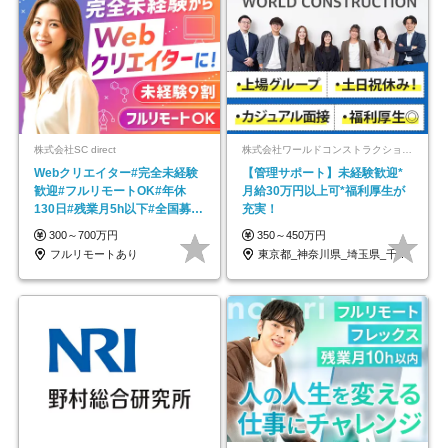
株式会社SC direct
株式会社ワールドコンストラクション 【東証一部】 (ワールドホールディングス・グループ)
Webクリエイター#完全未経験
【管理サポート】未経験歓迎*
歓迎#フルリモートOK#年休
月給30万円以上可*福利厚生が
130日#残業月5h以下#全国募集
充実！
#最大1年の研修
300～700万円
350～450万円
フルリモートあり
東京都_神奈川県_埼玉県_千葉県_大阪府…