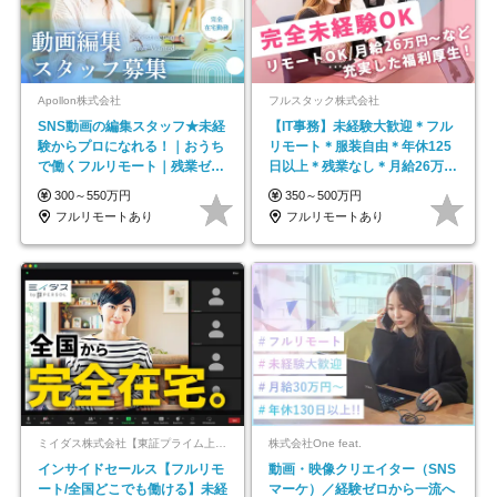
Apollon株式会社
フルスタック株式会社
SNS動画の編集スタッフ★未経
【IT事務】未経験大歓迎＊フル
験からプロになれる！｜おうち
リモート＊服装自由＊年休125
で働くフルリモート｜残業ゼロ
日以上＊残業なし＊月給26万円
で18時退勤◎
以上
300～550万円
350～500万円
フルリモートあり
フルリモートあり
ミイダス株式会社【東証プライム上場パーソルグループ】
株式会社One feat.
インサイドセールス【フルリモ
動画・映像クリエイター（SNS
ート/全国どこでも働ける】未経
マーケ）／経験ゼロから一流へ