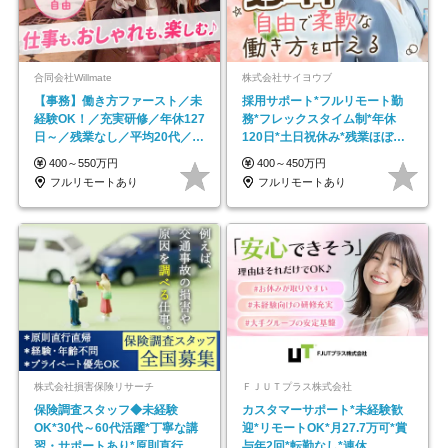
合同会社Willmate
株式会社サイヨウブ
【事務】働き方ファースト／未
採用サポート*フルリモート勤
経験OK！／充実研修／年休127
務*フレックスタイム制*年休
日～／残業なし／平均20代／リ
120日*土日祝休み*残業ほぼな
モートOK
し*育児中社員8割以上
400～550万円
400～450万円
フルリモートあり
フルリモートあり
株式会社損害保険リサーチ
ＦＪＵＴプラス株式会社
保険調査スタッフ◆未経験
カスタマーサポート*未経験歓
OK*30代～60代活躍*丁寧な講
迎*リモートOK*月27.7万可*賞
習・サポートあり*原則直行直
与年2回*転勤なし*連休