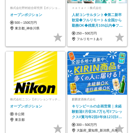
株式会社野村総合研究所【ポジションマッチ登録】
ｎｏｔａｒｉ株式会社
オープンポジション
人材コンサルタント◆第二新卒
歓迎◆フルリモート＆全国から
500～1500万円
勤務OK◆残業月10h以内◆フレ
東京都_神奈川県
ックス制
250～500万円
フルリモートあり
株式会社ニコン【ポジションマッチ登録】
麒麟麦酒株式会社
オープンポジション
キリンビールの企画営業｜未経
験歓迎#月収36.7万も可#フレッ
非公開
クス#賞与年2回#年休123日#完
東京都
全週休2日制
300～500万円
大阪府_愛知県_新潟県_兵庫県_福岡県