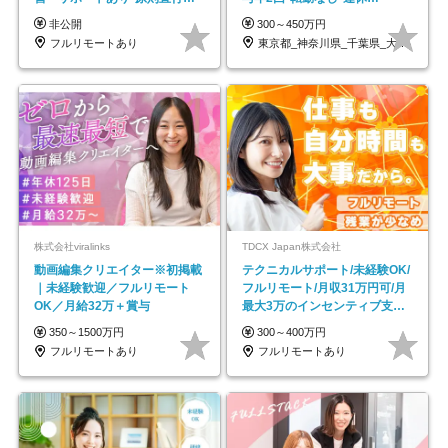
帰／全国募集・業務委託
OK/ZE010232
非公開
300～450万円
フルリモートあり
東京都_神奈川県_千葉県_大阪府_愛知県…
株式会社viralinks
TDCX Japan株式会社
動画編集クリエイター※初掲載
テクニカルサポート/未経験OK/
｜未経験歓迎／フルリモート
フルリモート/月収31万円可/月
OK／月給32万＋賞与
最大3万のインセンティブ支給/
平均年齢33歳
350～1500万円
300～400万円
フルリモートあり
フルリモートあり