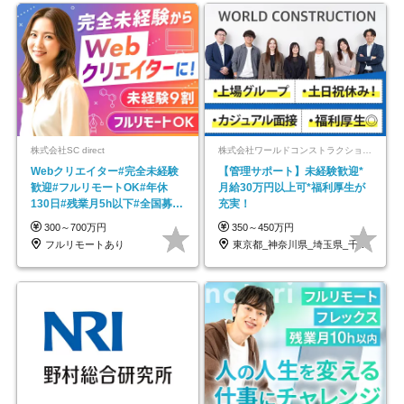
株式会社SC direct
株式会社ワールドコンストラクション 【東証一部】 (ワールドホールディングス・グループ)
Webクリエイター#完全未経験
【管理サポート】未経験歓迎*
歓迎#フルリモートOK#年休
月給30万円以上可*福利厚生が
130日#残業月5h以下#全国募集
充実！
#最大1年の研修
300～700万円
350～450万円
フルリモートあり
東京都_神奈川県_埼玉県_千葉県_大阪府…