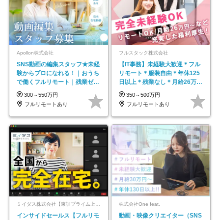
Apollon株式会社
フルスタック株式会社
SNS動画の編集スタッフ★未経
【IT事務】未経験大歓迎＊フル
験からプロになれる！｜おうち
リモート＊服装自由＊年休125
で働くフルリモート｜残業ゼロ
日以上＊残業なし＊月給26万円
で18時退勤◎
以上
300～550万円
350～500万円
フルリモートあり
フルリモートあり
ミイダス株式会社【東証プライム上場パーソルグループ】
株式会社One feat.
インサイドセールス【フルリモ
動画・映像クリエイター（SNS