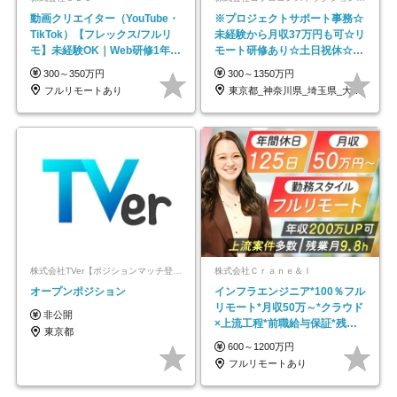
動画クリエイター（YouTube・
※プロジェクトサポート事務☆
TikTok）【フレックス/フルリ
未経験から月収37万円も可☆リ
モ】未経験OK｜Web研修1年間
モート研修あり☆土日祝休☆20
｜副業OK
代～30代活躍/b
300～350万円
300～1350万円
フルリモートあり
東京都_神奈川県_埼玉県_大阪府_愛知県…
株式会社TVer【ポジションマッチ登録】
株式会社Ｃｒａｎｅ＆Ｉ
オープンポジション
インフラエンジニア*100％フル
リモート*月収50万～*クラウド
非公開
×上流工程*前職給与保証*残業
東京都
月9.8h
600～1200万円
フルリモートあり