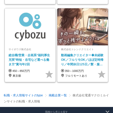
サイボウズ株式会社
株式会社トレンドクリエイト
総合職/営業・企画系*福利厚生
動画編集クリエイター◆未経験
充実*時短・在宅など選べる働
OK／フルリモOK／ほぼ定時帰
き方*賞与年2回
り／年間休日125日／髪・服・
ネイル自由／副業OK
450～850万円
350～1000万円
東京都
フルリモートあり
転職・求人情報サイトのtype
掲載企業一覧
株式会社電通マクロミルイ
ンサイトの転職・求人情報
職種から求人を探す