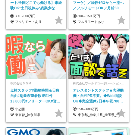
ート/全国どこでも働ける】未経
マーケ）／経験ゼロから一流へ
験OK*土日祝休み*残業少なめ*
／フルリモートOK／月給30万
在宅勤務手当あり
円～／年休130日以上
300～600万円
300～1500万円
フルリモートあり
フルリモートあり
株式会社ＳＧＭ
株式会社ワールドコーポレーション 採用事業部【上場グループ】
点検スタッフ#勤務時間＆日数
アシスタントスタッフ★志望動
自由#副業希望者歓迎#1件
機・自己PR不要。◆Web面談
13,000円#フリーターOK#資格
OK◆完全週休2日◆年収700万
スキル不要
円可/p13
非公開
350～600万円
東京都_神奈川県
東京都_神奈川県_埼玉県_千葉県_大阪府…