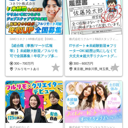
GMOコネクトHR株式会社【GMOインターネットグループ】
株式会社リクルートR&Dスタッフィング【リクルートグループ】
【総合職（事務/マーケ/広報
ITサポート★未経験歓迎★フリ
等）】未経験大歓迎／フルリモ
ーターOK!経歴は気にしなくて
可で全国募集！年収アップ多数
大丈夫★超大手リクルートグル
★年休最大130日★
ープの正社員/sg
300～700万円
300～600万円
フルリモートあり
東京都_神奈川県_埼玉県_千葉県_大阪府…
株式会社ＯＬＣ
株式会社コプロコンストラクション【東証プライム上場コプロ・ホールディングス子会社】