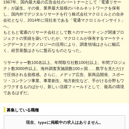
1967年、国内最大級の広告会社のパートナーとして「電通リサー
チ」が誕生。その後、業界最大規模のパネルネットワークを保有
し、国内外でデジタルリサーチを行う株式会社マクロミルとの合弁
会社となり、2014年に現社名である「電通マクロミルインサイト」
へ。
もともと電通のリサーチ会社として数々のマーケティング関連プロ
ジェクトの実績を築いていたが、マクロミルが保有するマーケティ
ングデータとテクノロジーの活用により、調査領域はさらに幅広
く、経営基盤はさらに盤石なものとなった。
リサーチャー数100名以上、年間取引社数100社以上、年間プロジェ
クト数3000件以上、海外調査実施国数100ヶ国……数字を見ただけ
で圧倒される規模感。さらに、メディア広告、新商品開発、スポー
ツ・コンテンツ事業、事業創生、地方創生など、手がける分野もワ
クワクするものばかり。新しい活躍フィールドとして、最高の環境
であるはずだ。
募集している職種
現在、typeに掲載中の求人はありません。