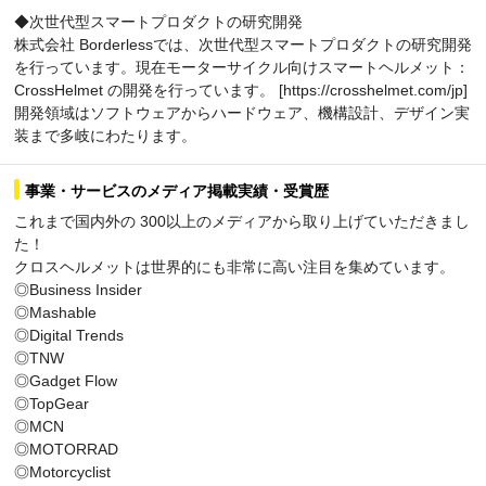
◆次世代型スマートプロダクトの研究開発
株式会社 Borderlessでは、次世代型スマートプロダクトの研究開発
を行っています。現在モーターサイクル向けスマートヘルメット：
CrossHelmet の開発を行っています。 [https://crosshelmet.com/jp]
開発領域はソフトウェアからハードウェア、機構設計、デザイン実
装まで多岐にわたります。
事業・サービスのメディア掲載実績・受賞歴
これまで国内外の 300以上のメディアから取り上げていただきまし
た！
クロスヘルメットは世界的にも非常に高い注目を集めています。
◎Business Insider
◎Mashable
◎Digital Trends
◎TNW
◎Gadget Flow
◎TopGear
◎MCN
◎MOTORRAD
◎Motorcyclist