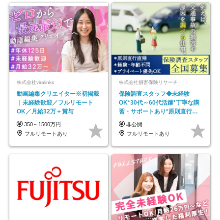
株式会社viralinks
株式会社損害保険リサーチ
動画編集クリエイター※初掲載
保険調査スタッフ◆未経験
｜未経験歓迎／フルリモート
OK*30代～60代活躍*丁寧な講
OK／月給32万＋賞与
習・サポートあり*原則直行直
帰／全国募集・業務委託
350～1500万円
非公開
フルリモートあり
フルリモートあり