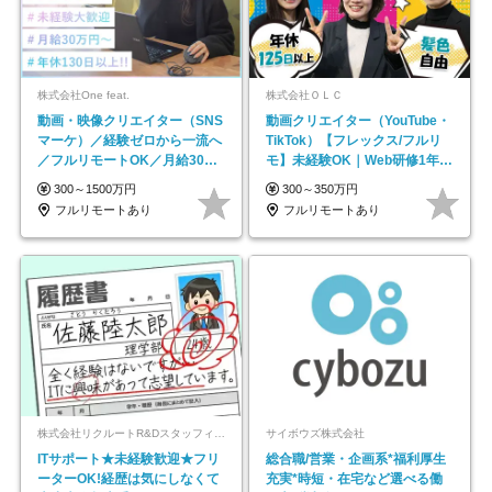
株式会社One feat.
株式会社ＯＬＣ
動画・映像クリエイター（SNS
動画クリエイター（YouTube・
マーケ）／経験ゼロから一流へ
TikTok）【フレックス/フルリ
／フルリモートOK／月給30万
モ】未経験OK｜Web研修1年間
円～／年休130日以上
｜副業OK
300～1500万円
300～350万円
フルリモートあり
フルリモートあり
株式会社リクルートR&Dスタッフィング【リクルートグループ】
サイボウズ株式会社
ITサポート★未経験歓迎★フリ
総合職/営業・企画系*福利厚生
ーターOK!経歴は気にしなくて
充実*時短・在宅など選べる働