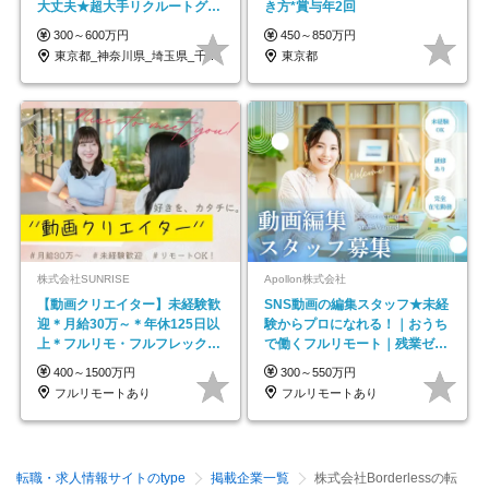
大丈夫★超大手リクルートグル
き方*賞与年2回
ープの正社員/sg
300～600万円
450～850万円
東京都_神奈川県_埼玉県_千葉県_大阪府…
東京都
株式会社SUNRISE
Apollon株式会社
【動画クリエイター】未経験歓
SNS動画の編集スタッフ★未経
迎＊月給30万～＊年休125日以
験からプロになれる！｜おうち
上＊フルリモ・フルフレックス
で働くフルリモート｜残業ゼロ
◆10名の採用が決定◆
で18時退勤◎
400～1500万円
300～550万円
フルリモートあり
フルリモートあり
転職・求人情報サイトのtype
掲載企業一覧
株式会社Borderlessの転