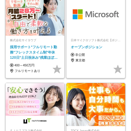
株式会社サイヨウブ
日本マイクロソフト株式会社【ポジションマッチ登録】
採用サポート*フルリモート勤
オープンポジション
務*フレックスタイム制*年休
非公開
120日*土日祝休み*残業ほぼな
東京都
し*育児中社員8割以上
400～450万円
フルリモートあり
ＦＪＵＴプラス株式会社
TDCX Japan株式会社