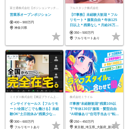
富士通株式会社【ポジションマッチ登録】
フルスタック株式会社
営業系オープンポジション
【IT事務】未経験大歓迎＊フル
リモート＊服装自由＊年休125
400～900万円
日以上＊残業なし＊月給26万円
神奈川県
以上
350～500万円
フルリモートあり
ミイダス株式会社【東証プライム上場パーソルグループ】
株式会社ミライル
インサイドセールス【フルリモ
IT事務*未経験歓迎*残業10h以
ート/全国どこでも働ける】未経
下*年休130日*服装・髪型自由
験OK*土日祝休み*残業少なめ*
*AI研修あり*住宅手当あり*転勤
在宅勤務手当あり
なし
300～600万円
250～450万円
フルリモートあり
東京都_埼玉県_大阪府_新潟県_福岡県