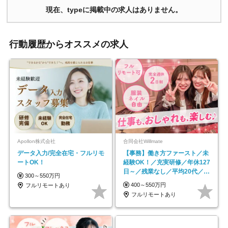
現在、typeに掲載中の求人はありません。
行動履歴からオススメの求人
Apollon株式会社
合同会社Willmate
データ入力/完全在宅・フルリモ
【事務】働き方ファースト／未
ートOK！
経験OK！／充実研修／年休127
日～／残業なし／平均20代／リ
300～550万円
モートOK
400～550万円
フルリモートあり
フルリモートあり