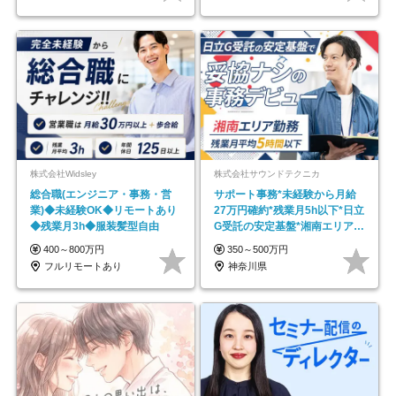
株式会社Widsley
株式会社サウンドテクニカ
総合職(エンジニア・事務・営
サポート事務*未経験から月給
業)◆未経験OK◆リモートあり
27万円確約*残業月5h以下*日立
◆残業月3h◆服装髪型自由
G受託の安定基盤*湘南エリア勤
務
400～800万円
350～500万円
フルリモートあり
神奈川県