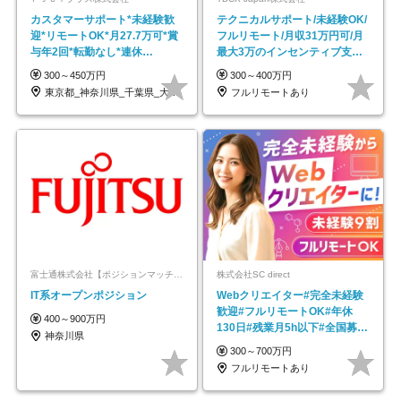
カスタマーサポート*未経験歓
テクニカルサポート/未経験OK/
迎*リモートOK*月27.7万可*賞
フルリモート/月収31万円可/月
与年2回*転勤なし*連休
最大3万のインセンティブ支給/
OK/ZE010232
平均年齢33歳
300～450万円
300～400万円
東京都_神奈川県_千葉県_大阪府_愛知県…
フルリモートあり
富士通株式会社【ポジションマッチ登録】
株式会社SC direct
IT系オープンポジション
Webクリエイター#完全未経験
歓迎#フルリモートOK#年休
400～900万円
130日#残業月5h以下#全国募集
神奈川県
#最大1年の研修
300～700万円
フルリモートあり