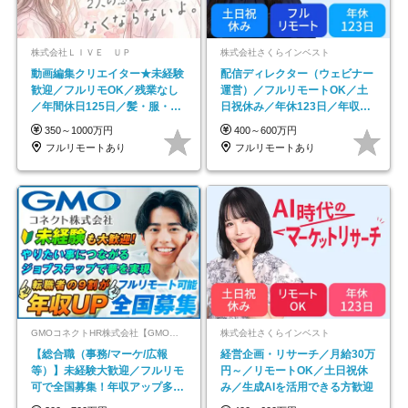
株式会社ＬＩＶＥ ＵＰ
株式会社さくらインベスト
動画編集クリエイター★未経験
配信ディレクター（ウェビナー
歓迎／フルリモOK／残業なし
運営）／フルリモートOK／土
／年間休日125日／髪・服・ネ
日祝休み／年休123日／年収
イル自由／研修充実で安心
600万円可
350～1000万円
400～600万円
フルリモートあり
フルリモートあり
GMOコネクトHR株式会社【GMOインターネットグループ】
株式会社さくらインベスト
【総合職（事務/マーケ/広報
経営企画・リサーチ／月給30万
等）】未経験大歓迎／フルリモ
円～／リモートOK／土日祝休
可で全国募集！年収アップ多数
み／生成AIを活用できる方歓迎
★年休最大130日★