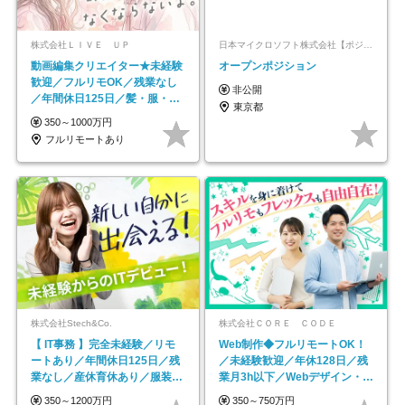
株式会社ＬＩＶＥ ＵＰ
日本マイクロソフト株式会社【ポジションマッチ登録】
動画編集クリエイター★未経験
オープンポジション
歓迎／フルリモOK／残業なし
非公開
／年間休日125日／髪・服・ネ
東京都
イル自由／研修充実で安心
350～1000万円
フルリモートあり
株式会社Stech&Co.
株式会社ＣＯＲＥ ＣＯＤＥ
【 IT事務 】完全未経験／リモ
Web制作◆フルリモートOK！
ートあり／年間休日125日／残
／未経験歓迎／年休128日／残
業なし／産休育休あり／服装・
業月3h以下／Webデザイン・
髪型自由／毎年昇給
ECサイトやHP制作
350～1200万円
350～750万円