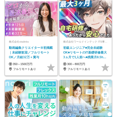
株式会社viralinks
株式会社ワールドインテック ITS事業部【東証プライム上場グループ】
動画編集クリエイター※初掲載
初級エンジニア■完全未経験
｜未経験歓迎／フルリモート
OK■リモートのIT基礎研修最大
OK／月給32万＋賞与
3ヵ月で1人前へ■残業月8.5h■
安定基盤/STR
350～1500万円
300～800万円
フルリモートあり
フルリモートあり