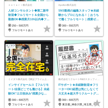
ｎｏｔａｒｉ株式会社
Apollon株式会社
人材コンサルタント◆第二新卒
SNS動画の編集スタッフ★未経
歓迎◆フルリモート＆全国から
験からプロになれる！｜おうち
勤務OK◆残業月10h以内◆フレ
で働くフルリモート｜残業ゼロ
ックス制
で18時退勤◎
250～500万円
300～550万円
フルリモートあり
フルリモートあり
ミイダス株式会社【東証プライム上場パーソルグループ】
株式会社リクルートR&Dスタッフィング【リクルートグループ】
インサイドセールス【フルリモ
ITサポート★未経験歓迎★フリ
ート/全国どこでも働ける】未経
ーターOK!経歴は気にしなくて
験OK*土日祝休み*残業少なめ*
大丈夫★超大手リクルートグル
在宅勤務手当あり
ープの正社員/sg
300～600万円
300～600万円
フルリモートあり
東京都_神奈川県_埼玉県_千葉県_大阪府…