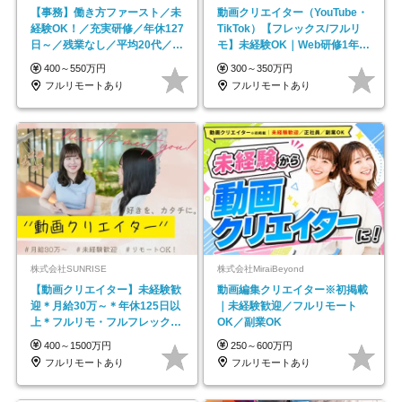
【事務】働き方ファースト／未
動画クリエイター（YouTube・
経験OK！／充実研修／年休127
TikTok）【フレックス/フルリ
日～／残業なし／平均20代／リ
モ】未経験OK｜Web研修1年間
モートOK
｜副業OK
400～550万円
300～350万円
フルリモートあり
フルリモートあり
株式会社SUNRISE
株式会社MiraiBeyond
【動画クリエイター】未経験歓
動画編集クリエイター※初掲載
迎＊月給30万～＊年休125日以
｜未経験歓迎／フルリモート
上＊フルリモ・フルフレックス
OK／副業OK
◆10名の採用が決定◆
400～1500万円
250～600万円
フルリモートあり
フルリモートあり