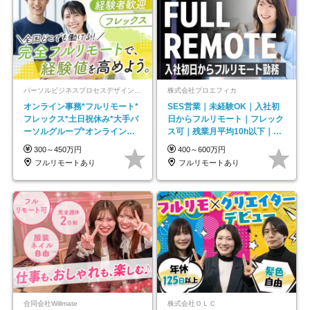
パーソルビジネスプロセスデザイン株式会社 事業開発本部
株式会社プロエフィカ
オンライン事務*フルリモート*
SES営業｜未経験OK｜入社初
フレックス*土日祝休み*大手パ
日からフルリモート｜フレック
ーソルグループ*オンライン面
ス可｜残業月平均10h以下｜事
接*30～40代活躍中
業立ち上げメンバー
300～450万円
400～600万円
フルリモートあり
フルリモートあり
合同会社Willmate
株式会社ＯＬＣ