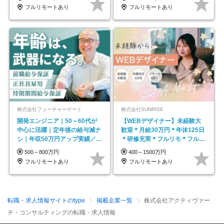
フルリモートあり
フルリモートあり
株式会社フューチャーゲート
株式会社SUNRISE
開発エンジニア｜50～60代が
【WEBデザイナー】未経験大
中心に活躍｜定年後の給与減ナ
歓迎＊月給30万円＊年休125日
シ｜年収50万円アップ実績／昇
＊研修充実＊フルリモ＊フルフ
給率92％（直近3年）
レックス＊
500～800万円
400～1500万円
フルリモートあり
フルリモートあり
転職・求人情報サイトのtype
掲載企業一覧
株式会社アクティヴァー
チ・コンサルティングの転職・求人情報