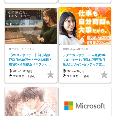
株式会社ＧＥＮＴＥＮ
TDCX Japan株式会社
【WEBデザイナー】初⼼者歓
テクニカルサポート/未経験OK/
迎◎⽉給30万〜＊年休125⽇＊
フルリモート/月収31万円可/月
在宅OK＆研修あり＊フレック
最大3万のインセンティブ支給/
ス
平均年齢33歳
200～1000万円
300～400万円
フルリモートあり
フルリモートあり