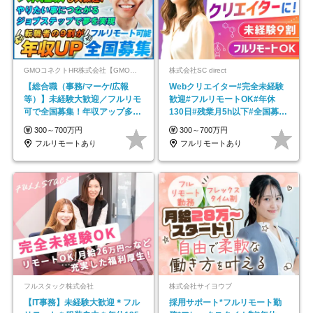
GMOコネクトHR株式会社【GMOインターネットグループ】
株式会社SC direct
【総合職（事務/マーケ/広報
Webクリエイター#完全未経験
等）】未経験大歓迎／フルリモ
歓迎#フルリモートOK#年休
可で全国募集！年収アップ多数
130日#残業月5h以下#全国募集
★年休最大130日★
#最大1年の研修
300～700万円
300～700万円
フルリモートあり
フルリモートあり
フルスタック株式会社
株式会社サイヨウブ
【IT事務】未経験大歓迎＊フル
採用サポート*フルリモート勤