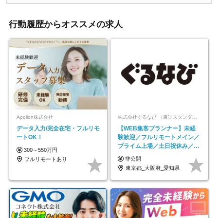
行動履歴からオススメの求人
Apollon株式会社
株式会社ぐるなび （東証スタンダード上場）
データ入力/完全在宅・フルリモ
【WEB集客プランナー】未経
ートOK！
験歓迎／フルリモートメイン／
プライム上場／土日祝休み／東
300～550万円
京・大阪・名古屋
非公開
フルリモートあり
東京都_大阪府_愛知県