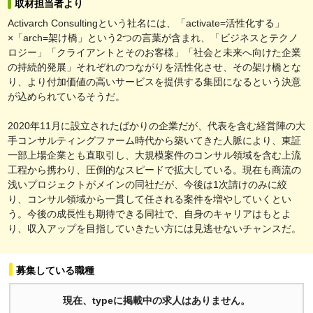
取材担当者より
Activarch Consultingという社名には、「activate=活性化する」
×「arch=架け橋」という2つの言葉が含まれ、「ビジネスとテクノ
ロジー」「クライアントとそのお客様」「社会と未来へ向けた企業
の持続的発展」それぞれのつながりを活性化させ、その架け橋とな
り、より付加価値の高いサービスを提供する集団になるという決意
が込められているそうだ。
2020年11月に設立されたばかりの企業だが、代表を含む経営陣の大
手コンサルティングファーム時代から築いてきた人脈により、東証
一部上場企業とも直取引し、大規模案件のコンサル領域を含む上流
工程から携わり、圧倒的なスピードで拡大している。現在も商流の
浅いプロジェクトがメインの同社だが、今後は1次請けのみに絞
り、コンサル領域から一貫して任される案件を増やしていくとい
う。今後の成長性も期待できる同社で、自身のキャリアはもとよ
り、収入アップを目指していきたい方には見逃せないチャンスだ。
募集している職種
現在、typeに掲載中の求人はありません。