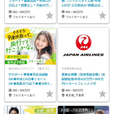
リモート＊服装自由＊年休125
務*フレックスタイム制*年休
日以上＊残業なし＊月給26万円
120日*土日祝休み*残業ほぼな
以上
し*育児中社員8割以上
350～500万円
400～450万円
フルリモートあり
フルリモートあり
株式会社エスアイイー 【東京プロマーケット上場】
日本航空株式会社
ITサポート事務◆完全未経験
業務企画職（技術系総合職）/未
OK◆年休134日◆リモート
経験歓迎/年収420万円〜900万
OK◆残業月7h以下◆賞与年3回
円/リモートフレックス可
◆5年目まで必ず昇給
300～500万円
400～900万円
フルリモートあり
東京都_千葉県