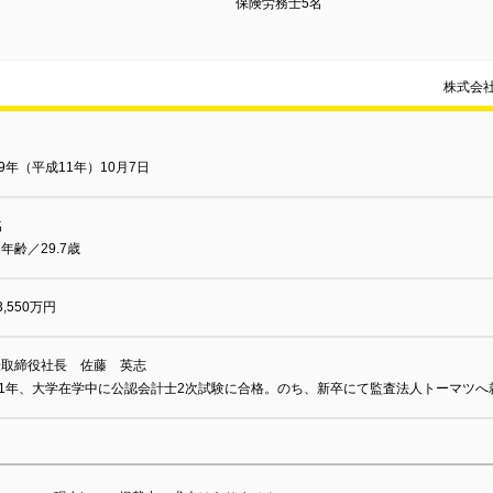
保険労務士5名
株式会
99年（平成11年）10月7日
名
年齢／29.7歳
3,550万円
表取締役社長 佐藤 英志
991年、大学在学中に公認会計士2次試験に合格。のち、新卒にて監査法人トーマツ