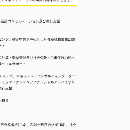
社エスネットワークスの事業内容を紹介します。
、会計コンサルテーション及び実行支援
ニング、確定申告を中心とした各種税務業務に関
ート
税計算・勤怠管理及び社会保険・労働保険の届出
務のフルサポート
ルティング、マネジメントコンサルティング、ター
ートファイナンス＆フィナンシャルアドバイザリ
実行支援
た投資
科目合格者含)11名、税理士科目合格者10名、社会