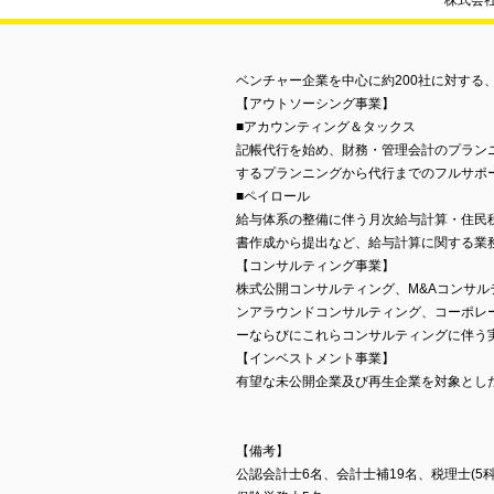
株式会
ベンチャー企業を中心に約200社に対する
【アウトソーシング事業】
■アカウンティング＆タックス
記帳代行を始め、財務・管理会計のプラン
するプランニングから代行までのフルサポ
■ペイロール
給与体系の整備に伴う月次給与計算・住民
書作成から提出など、給与計算に関する業
【コンサルティング事業】
株式公開コンサルティング、M&Aコンサ
ンアラウンドコンサルティング、コーポレ
ーならびにこれらコンサルティングに伴う
【インベストメント事業】
有望な未公開企業及び再生企業を対象とし
【備考】
公認会計士6名、会計士補19名、税理士(5