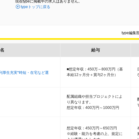
現在typeに掲載中の求人はありません。
typeトップに戻る
type編
名
給与
■想定年収：450万～800万円（基
福利厚生充実*時短・在宅など選
本給12ヶ月分＋賞与2ヶ月分）
配属組織や担当プロジェクトによ
り異なります。
想定年収：400万円～1000万円
想定年収：450万円～650万円
※経験・能力を考慮の上、規定に