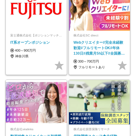
富士通株式会社【ポジションマッチ登録】
株式会社SC direct
IT系オープンポジション
Webクリエイター#完全未経験
歓迎#フルリモートOK#年休
400～900万円
130日#残業月5h以下#全国募集
神奈川県
#最大1年の研修
300～700万円
フルリモートあり
株式会社viralinks
株式会社損害保険リサーチ