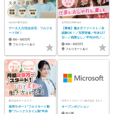
Apollon株式会社
合同会社Willmate
データ入力/完全在宅・フルリモ
【事務】働き方ファースト／未
ートOK！
経験OK！／充実研修／年休127
日～／残業なし／平均20代／リ
300～550万円
モートOK
400～550万円
フルリモートあり
フルリモートあり
株式会社サイヨウブ
日本マイクロソフト株式会社【ポジションマッチ登録】
採用サポート*フルリモート勤
オープンポジション
務*フレックスタイム制*年休
非公開