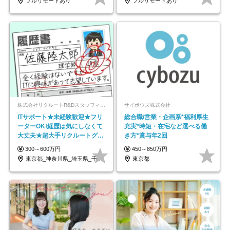
フルリモートあり
フルリモートあり
株式会社リクルートR&Dスタッフィング【リクルートグループ】
サイボウズ株式会社
ITサポート★未経験歓迎★フリ
総合職/営業・企画系*福利厚生
ーターOK!経歴は気にしなくて
充実*時短・在宅など選べる働
大丈夫★超大手リクルートグル
き方*賞与年2回
ープの正社員/sg
300～600万円
450～850万円
東京都_神奈川県_埼玉県_千葉県_大阪府…
東京都