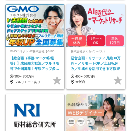
GMOコネクトHR株式会社【GMOインターネットグループ】
株式会社さくらインベスト
【総合職（事務/マーケ/広報
経営企画・リサーチ／月給30万
等）】未経験大歓迎／フルリモ
円～／リモートOK／土日祝休
可で全国募集！年収アップ多数
み／生成AIを活用できる方歓迎
★年休最大130日★
300～700万円
400～600万円
フルリモートあり
大阪府