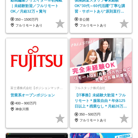
動画編集クリエイター※初掲載
保険調査スタッフ◆未経験
｜未経験歓迎／フルリモート
OK*30代～60代活躍*丁寧な講
OK／月給32万＋賞与
習・サポートあり*原則直行直
帰／全国募集・業務委託
350～1500万円
非公開
フルリモートあり
フルリモートあり
富士通株式会社【ポジションマッチ登録】
フルスタック株式会社
営業系オープンポジション
【IT事務】未経験大歓迎＊フル
リモート＊服装自由＊年休125
400～900万円
日以上＊残業なし＊月給26万円
神奈川県
以上
350～500万円
フルリモートあり