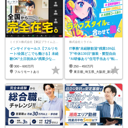
ミイダス株式会社【東証プライム上場パーソルグループ】
株式会社ミライル
インサイドセールス【フルリモ
IT事務*未経験歓迎*残業10h以
ート/全国どこでも働ける】未経
下*年休130日*服装・髪型自由
験OK*土日祝休み*残業少なめ*
*AI研修あり*住宅手当あり*転勤
在宅勤務手当あり
なし
300～600万円
250～450万円
フルリモートあり
東京都_埼玉県_大阪府_新潟県_福岡県