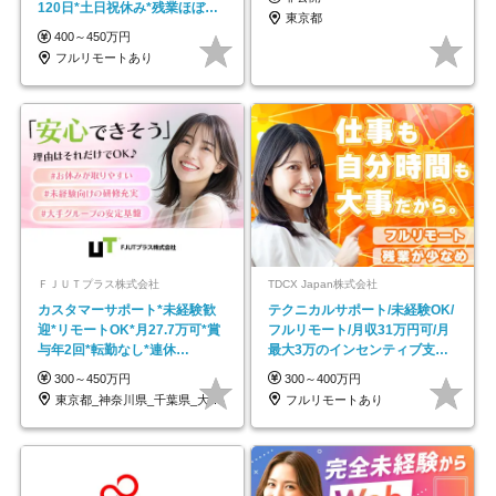
120日*土日祝休み*残業ほぼな
東京都
し*育児中社員8割以上
400～450万円
フルリモートあり
ＦＪＵＴプラス株式会社
TDCX Japan株式会社
カスタマーサポート*未経験歓
テクニカルサポート/未経験OK/
迎*リモートOK*月27.7万可*賞
フルリモート/月収31万円可/月
与年2回*転勤なし*連休
最大3万のインセンティブ支給/
OK/ZE010232
平均年齢33歳
300～450万円
300～400万円
東京都_神奈川県_千葉県_大阪府_愛知県…
フルリモートあり