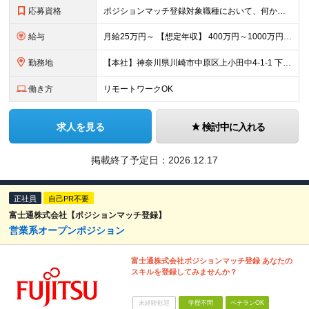
応募資格
ポジションマッチ登録対象職種において、何かしらの知識・経験を有する方 【活かせる経験・スキル】 ポジションマッチ登録対象職種に関連する知識・経験 ※該当ポジションが数多く存在する為、様々な経験が活かせる可能性があります
給与
月給25万円～ 【想定年収】 400万円～1000万円（残業代及び諸手当込） ※ご経験、前年収、ご年齢に応じて決定します。
勤務地
【本社】神奈川県川崎市中原区上小田中4-1-1 下記いずれかの拠点への配属となります。 Fujitsu Technology Park（川崎）、Fujitsu Solution Square（東京）、Fujitsu Uvance Kawasaki Tower（川崎）、Osaka Hub（大阪）、研究所（川崎、厚木など）他、国内外全事業所 （変更の範囲）上記を除く当社関連勤務地
働き方
リモートワークOK
求人を見る
検討中に入れる
掲載終了予定日：2026.12.17
正社員
自己PR不要
富士通株式会社【ポジションマッチ登録】
営業系オープンポジション
富士通株式会社ポジションマッチ登録 あなたの
スキルを登録してみませんか？
未経験歓迎
学歴不問
ベテランOK