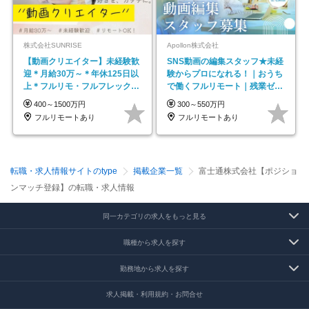
株式会社SUNRISE
Apollon株式会社
【動画クリエイター】未経験歓
SNS動画の編集スタッフ★未経
迎＊月給30万～＊年休125日以
験からプロになれる！｜おうち
上＊フルリモ・フルフレックス
で働くフルリモート｜残業ゼロ
◆10名の採用が決定◆
で18時退勤◎
400～1500万円
300～550万円
フルリモートあり
フルリモートあり
転職・求人情報サイトのtype
掲載企業一覧
富士通株式会社【ポジショ
ンマッチ登録】の転職・求人情報
同一カテゴリの求人をもっと見る
職種から求人を探す
勤務地から求人を探す
求人掲載・利用規約・お問合せ