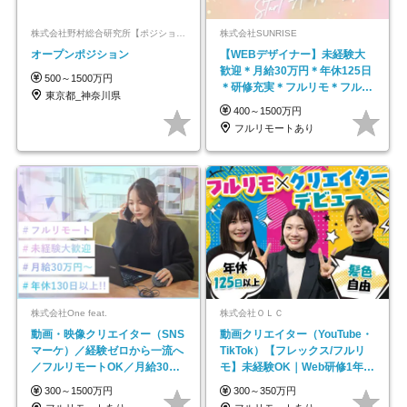
株式会社野村総合研究所【ポジションマッチ登録】
株式会社SUNRISE
オープンポジション
【WEBデザイナー】未経験大
歓迎＊月給30万円＊年休125日
500～1500万円
＊研修充実＊フルリモ＊フルフ
東京都_神奈川県
レックス＊
400～1500万円
フルリモートあり
株式会社One feat.
株式会社ＯＬＣ
動画・映像クリエイター（SNS
動画クリエイター（YouTube・
マーケ）／経験ゼロから一流へ
TikTok）【フレックス/フルリ
／フルリモートOK／月給30万
モ】未経験OK｜Web研修1年間
円～／年休130日以上
｜副業OK
300～1500万円
300～350万円