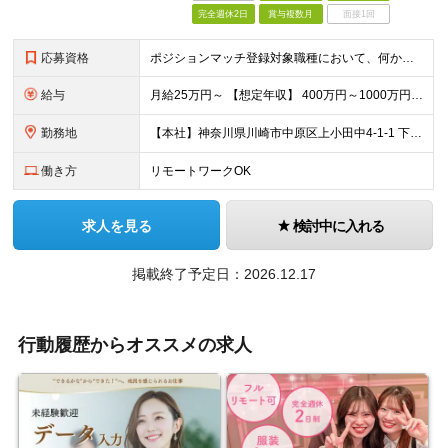
完全週休2日
賞与複数月
面接1回
応募資格
ポジションマッチ登録対象職種において、何かしらの知識・経験を有する方 【活かせる経験・スキル】 ポジションマッチ登録対象職種に関連する知識・経験 ※該当ポジションが数多く存在する為、様々な経験が活かせる可能性があります
給与
月給25万円～ 【想定年収】 400万円～1000万円（残業代及び諸手当込） ※ご経験、前年収、ご年齢に応じて決定します。
勤務地
【本社】神奈川県川崎市中原区上小田中4-1-1 下記いずれかの拠点への配属となります。 Fujitsu Technology Park（川崎）、Fujitsu Solution Square（東京）、Fujitsu Uvance Kawasaki Tower（川崎）、Osaka Hub（大阪）、研究所（川崎、厚木など）他、国内外全事業所 （変更の範囲）上記を除く当社関連勤務地
働き方
リモートワークOK
求人を見る
検討中に入れる
掲載終了予定日：2026.12.17
行動履歴からオススメの求人