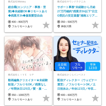
株式会社Widsley
株式会社サウンドテクニカ
総合職(エンジニア・事務・営
サポート事務*未経験から月給
業)◆未経験OK◆リモートあり
27万円確約*残業月5h以下*日立
◆残業月3h◆服装髪型自由
G受託の安定基盤*湘南エリア勤
務
400～800万円
350～500万円
フルリモートあり
神奈川県
株式会社ＬＩＶＥ ＵＰ
株式会社さくらインベスト
動画編集クリエイター★未経験
配信ディレクター（ウェビナー
歓迎／フルリモOK／残業なし
運営）／フルリモートOK／土
／年間休日125日／髪・服・ネ
日祝休み／年休123日／年収
イル自由／研修充実で安心
600万円可
350～1000万円
400～600万円
フルリモートあり
フルリモートあり