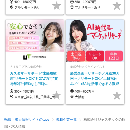
400～1500万円
350～1000万円
フルリモートあり
フルリモートあり
ＦＪＵＴプラス株式会社
株式会社さくらインベスト
カスタマーサポート*未経験歓
経営企画・リサーチ／月給30万
迎*リモートOK*月27.7万可*賞
円～／リモートOK／土日祝休
与年2回*転勤なし*連休
み／生成AIを活用できる方歓迎
OK/ZE010232
300～450万円
400～600万円
東京都_神奈川県_千葉県_大阪府_愛知県…
大阪府
転職・求人情報サイトのtype
掲載企業一覧
株式会社ジャステックの転
職・求人情報