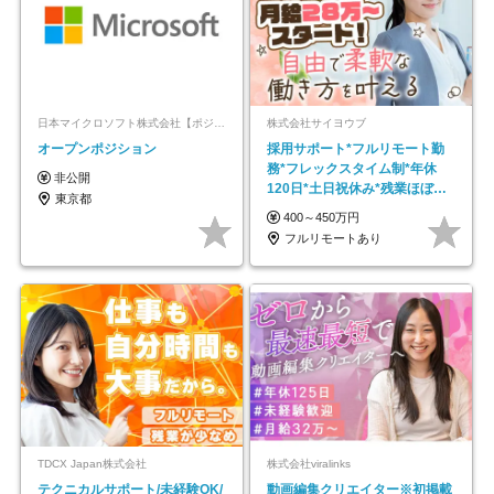
日本マイクロソフト株式会社【ポジションマッチ登録】
株式会社サイヨウブ
オープンポジション
採用サポート*フルリモート勤
務*フレックスタイム制*年休
非公開
120日*土日祝休み*残業ほぼな
東京都
し*育児中社員8割以上
400～450万円
フルリモートあり
TDCX Japan株式会社
株式会社viralinks
テクニカルサポート/未経験OK/
動画編集クリエイター※初掲載