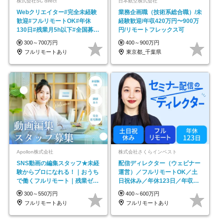
株式会社SC direct
日本航空株式会社
Webクリエイター#完全未経験
業務企画職（技術系総合職）/未
歓迎#フルリモートOK#年休
経験歓迎/年収420万円〜900万
130日#残業月5h以下#全国募集
円/リモートフレックス可
#最大1年の研修
300～700万円
400～900万円
フルリモートあり
東京都_千葉県
Apollon株式会社
株式会社さくらインベスト
SNS動画の編集スタッフ★未経
配信ディレクター（ウェビナー
験からプロになれる！｜おうち
運営）／フルリモートOK／土
で働くフルリモート｜残業ゼロ
日祝休み／年休123日／年収
で18時退勤◎
600万円可
300～550万円
400～600万円
フルリモートあり
フルリモートあり