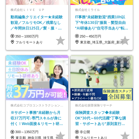
株式会社ＬＩＶＥ ＵＰ
株式会社ミライル
動画編集クリエイター★未経験
IT事務*未経験歓迎*残業10h以
歓迎／フルリモOK／残業なし
下*年休130日*服装・髪型自由
／年間休日125日／髪・服・ネ
*AI研修あり*住宅手当あり*転勤
イル自由／研修充実で安心
なし
350～1000万円
250～450万円
フルリモートあり
東京都_埼玉県_大阪府_新潟県_福岡県
株式会社コプロコンストラクション【東証プライム上場コプロ・ホールディングス子会社】
株式会社損害保険リサーチ
※サポート事務*未経験から月
保険調査スタッフ◆未経験
収37万円可♪専門スキルが身に
OK*30代～60代活躍*丁寧な講
付く！Web面接＆リモート研修
習・サポートあり*原則直行直
も充実♪/a
帰／全国募集・業務委託
300～1350万円
非公開
東京都_神奈川県_埼玉県_大阪府_愛知県…
フルリモートあり