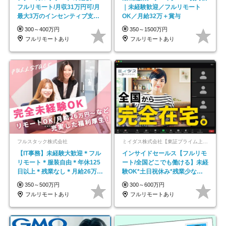
フルリモート/月収31万円可/月
｜未経験歓迎／フルリモート
最大3万のインセンティブ支給/
OK／月給32万＋賞与
平均年齢33歳
300～400万円
350～1500万円
フルリモートあり
フルリモートあり
フルスタック株式会社
ミイダス株式会社【東証プライム上場パーソルグループ】
【IT事務】未経験大歓迎＊フル
インサイドセールス【フルリモ
リモート＊服装自由＊年休125
ート/全国どこでも働ける】未経
日以上＊残業なし＊月給26万円
験OK*土日祝休み*残業少なめ*
以上
在宅勤務手当あり
350～500万円
300～600万円
フルリモートあり
フルリモートあり