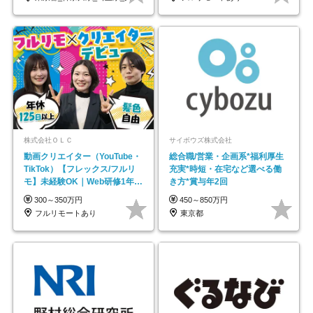
株式会社ＯＬＣ
サイボウズ株式会社
動画クリエイター（YouTube・
総合職/営業・企画系*福利厚生
TikTok）【フレックス/フルリ
充実*時短・在宅など選べる働
モ】未経験OK｜Web研修1年間
き方*賞与年2回
｜副業OK
300～350万円
450～850万円
フルリモートあり
東京都