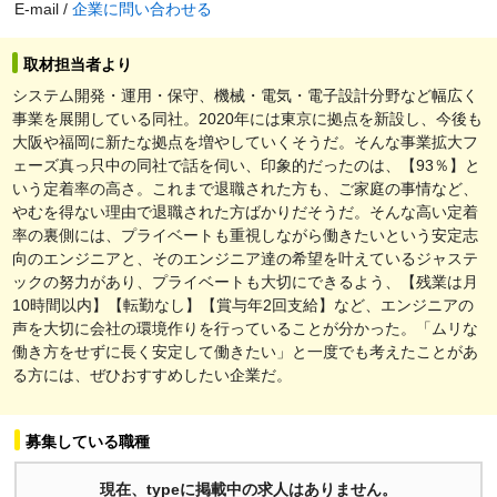
E-mail /
企業に問い合わせる
取材担当者より
システム開発・運用・保守、機械・電気・電子設計分野など幅広く
事業を展開している同社。2020年には東京に拠点を新設し、今後も
大阪や福岡に新たな拠点を増やしていくそうだ。そんな事業拡大フ
ェーズ真っ只中の同社で話を伺い、印象的だったのは、【93％】と
いう定着率の高さ。これまで退職された方も、ご家庭の事情など、
やむを得ない理由で退職された方ばかりだそうだ。そんな高い定着
率の裏側には、プライベートも重視しながら働きたいという安定志
向のエンジニアと、そのエンジニア達の希望を叶えているジャステ
ックの努力があり、プライベートも大切にできるよう、【残業は月
10時間以内】【転勤なし】【賞与年2回支給】など、エンジニアの
声を大切に会社の環境作りを行っていることが分かった。「ムリな
働き方をせずに長く安定して働きたい」と一度でも考えたことがあ
る方には、ぜひおすすめしたい企業だ。
募集している職種
現在、typeに掲載中の求人はありません。