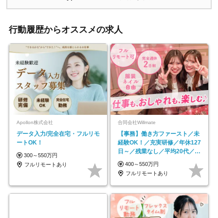
行動履歴からオススメの求人
Apollon株式会社
合同会社Willmate
データ入力/完全在宅・フルリモ
【事務】働き方ファースト／未
ートOK！
経験OK！／充実研修／年休127
日～／残業なし／平均20代／リ
300～550万円
モートOK
400～550万円
フルリモートあり
フルリモートあり