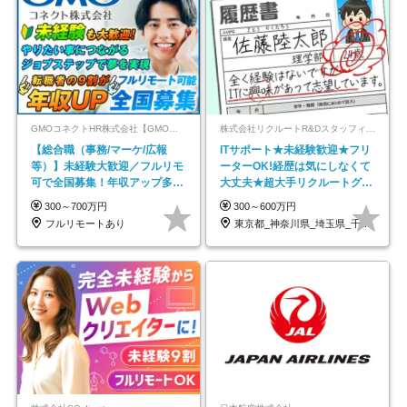
GMOコネクトHR株式会社【GMOインターネットグループ】
株式会社リクルートR&Dスタッフィング【リクルートグループ】
【総合職（事務/マーケ/広報
ITサポート★未経験歓迎★フリ
等）】未経験大歓迎／フルリモ
ーターOK!経歴は気にしなくて
可で全国募集！年収アップ多数
大丈夫★超大手リクルートグル
★年休最大130日★
ープの正社員/sg
300～700万円
300～600万円
フルリモートあり
東京都_神奈川県_埼玉県_千葉県_大阪府…