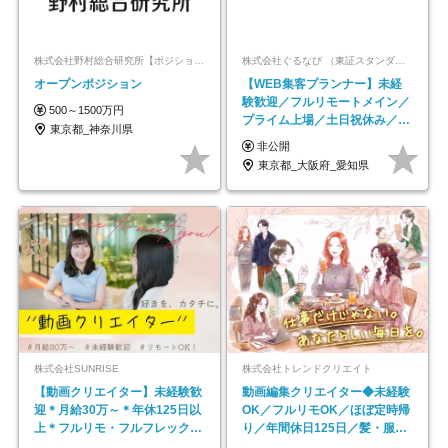
株式会社野村総合研究所【ポジションマッチ登録】
株式会社ぐるなび （東証スタンダード上場）
オープンポジション
【WEB集客プランナー】未経
験歓迎／フルリモートメイン／
500～1500万円
プライム上場／土日祝休み／東
東京都_神奈川県
京・大阪・名古屋
非公開
東京都_大阪府_愛知県
株式会社SUNRISE
株式会社トレンドクリエイト
【動画クリエイター】未経験歓
動画編集クリエイター◆未経験
迎＊月給30万～＊年休125日以
OK／フルリモOK／ほぼ定時帰
上＊フルリモ・フルフレックス
り／年間休日125日／髪・服・
◆10名の採用が決定◆
ネイル自由／副業OK