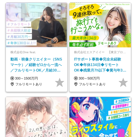
株式会社One feat.
株式会社エスアイイー 【東京プロマーケット上場】
動画・映像クリエイター（SNS
ITサポート事務◆完全未経験
マーケ）／経験ゼロから一流へ
OK◆年休134日◆リモート
／フルリモートOK／月給30万
OK◆残業月7h以下◆賞与年3回
円～／年休130日以上
◆5年目まで必ず昇給
300～1500万円
300～500万円
フルリモートあり
フルリモートあり