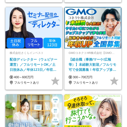
株式会社さくらインベスト
GMOコネクトHR株式会社【GMOインターネットグループ】
配信ディレクター（ウェビナー
【総合職（事務/マーケ/広報
運営）／フルリモートOK／土
等）】未経験大歓迎／フルリモ
日祝休み／年休123日／年収
可で全国募集！年収アップ多数
600万円可
★年休最大130日★
400～600万円
300～700万円
フルリモートあり
フルリモートあり