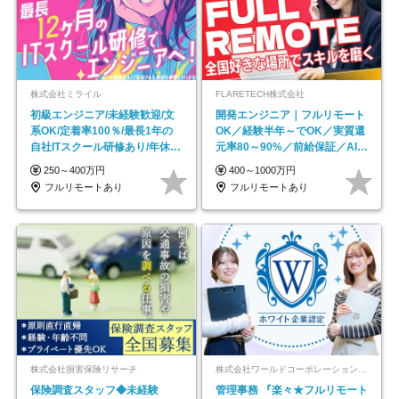
株式会社ミライル
FLARETECH株式会社
初級エンジニア/未経験歓迎/文
開発エンジニア｜フルリモート
系OK/定着率100％/最長1年の
OK／経験半年～でOK／実質還
自社ITスクール研修あり/年休
元率80～90%／前給保証／AI系
130日
など最先端案件多数
250～400万円
400～1000万円
フルリモートあり
フルリモートあり
株式会社損害保険リサーチ
株式会社ワールドコーポレーション 採用事業部【上場グループ】
保険調査スタッフ◆未経験
管理事務 『楽々★フルリモート