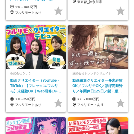
東京都_神奈川県
イル自由／研修充実で安心
350～1000万円
フルリモートあり
株式会社ＯＬＣ
株式会社トレンドクリエイト
動画クリエイター（YouTube・
動画編集クリエイター◆未経験
TikTok）【フレックス/フルリ
OK／フルリモOK／ほぼ定時帰
モ】未経験OK｜Web研修1年間
り／年間休日125日／髪・服・
｜副業OK
ネイル自由／副業OK
300～350万円
350～1000万円
フルリモートあり
フルリモートあり