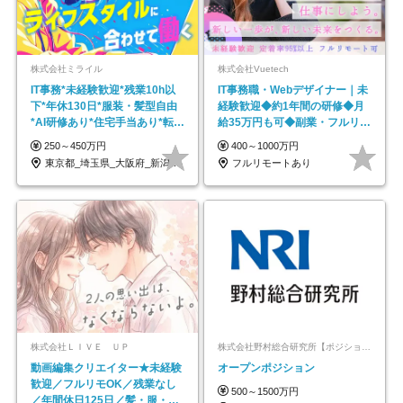
株式会社ミライル
株式会社Vuetech
IT事務*未経験歓迎*残業10h以
IT事務職・Webデザイナー｜未
下*年休130日*服装・髪型自由
経験歓迎◆約1年間の研修◆月
*AI研修あり*住宅手当あり*転勤
給35万円も可◆副業・フルリモ
なし
ート可◆年休126日
250～450万円
400～1000万円
東京都_埼玉県_大阪府_新潟県_福岡県
フルリモートあり
株式会社ＬＩＶＥ ＵＰ
株式会社野村総合研究所【ポジションマッチ登録】
動画編集クリエイター★未経験
オープンポジション
歓迎／フルリモOK／残業なし
500～1500万円
／年間休日125日／髪・服・ネ