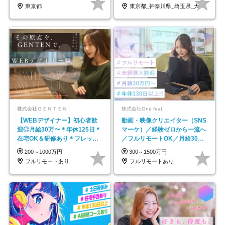
東京都
東京都_神奈川県_埼玉県_大阪府_愛知県…
株式会社ＧＥＮＴＥＮ
株式会社One feat.
【WEBデザイナー】初⼼者歓
動画・映像クリエイター（SNS
迎◎⽉給30万〜＊年休125⽇＊
マーケ）／経験ゼロから一流へ
在宅OK＆研修あり＊フレック
／フルリモートOK／月給30万
ス
円～／年休130日以上
200～1000万円
300～1500万円
フルリモートあり
フルリモートあり