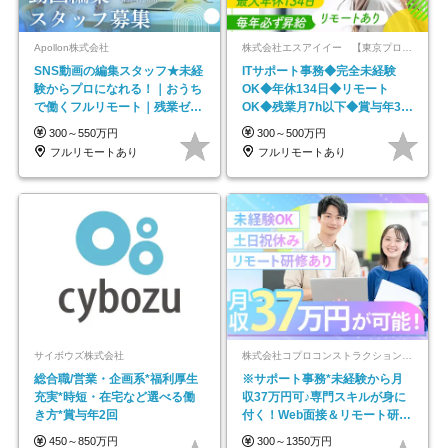
Apollon株式会社
株式会社エスアイイー 【東京プロマーケット上場】
SNS動画の編集スタッフ★未経
ITサポート事務◆完全未経験
験からプロになれる！｜おうち
OK◆年休134日◆リモート
で働くフルリモート｜残業ゼロ
OK◆残業月7h以下◆賞与年3回
で18時退勤◎
◆5年目まで必ず昇給
300～550万円
300～500万円
フルリモートあり
フルリモートあり
サイボウズ株式会社
株式会社コプロコンストラクション【東証プライム上場コプロ・ホールディングス子会社】
総合職/営業・企画系*福利厚生
※サポート事務*未経験から月
充実*時短・在宅など選べる働
収37万円可♪専門スキルが身に
き方*賞与年2回
付く！Web面接＆リモート研修
も充実♪/a
450～850万円
300～1350万円