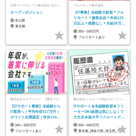
日本マイクロソフト株式会社【ポジションマッチ登録】
フルスタック株式会社
オープンポジション
【IT事務】未経験大歓迎＊フル
リモート＊服装自由＊年休125
非公開
日以上＊残業なし＊月給26万円
東京都
以上
350～500万円
フルリモートあり
株式会社エスアイイー 【東京プロマーケット上場】
株式会社リクルートR&Dスタッフィング【リクルートグループ】
【ITサポート事務】未経験から
ITサポート★未経験歓迎★フリ
IT業界へ｜平均年収517万円｜
ーターOK!経歴は気にしなくて
ホワイト企業認定｜年休134日
大丈夫★超大手リクルートグル
｜リモートOK
ープの正社員/sg
300～500万円
300～600万円
フルリモートあり
東京都_神奈川県_埼玉県_千葉県_大阪府…