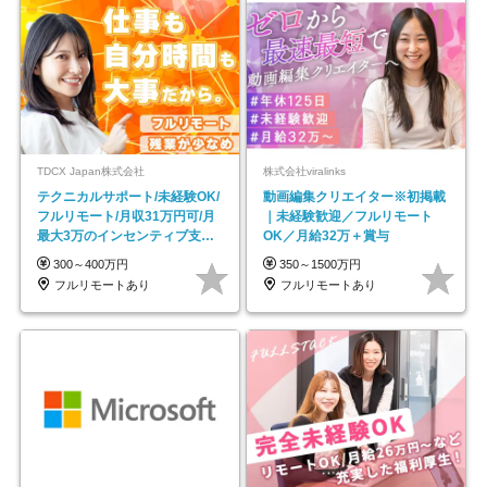
TDCX Japan株式会社
株式会社viralinks
テクニカルサポート/未経験OK/
動画編集クリエイター※初掲載
フルリモート/月収31万円可/月
｜未経験歓迎／フルリモート
最大3万のインセンティブ支給/
OK／月給32万＋賞与
平均年齢33歳
300～400万円
350～1500万円
フルリモートあり
フルリモートあり