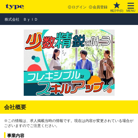
ログイン
会員登録
検討中(
0
)
MENU
株式会社 ＢｙＩＤ
会社概要
※この情報は、求人掲載当時の情報です。現在は内容が変更されている場合が
ございますのでご注意ください。
事業内容