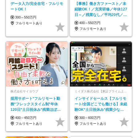
データ入力/完全在宅・フルリモ
【事務】働き方ファースト／未
ートOK！
経験OK！／充実研修／年休127
日～／残業なし／平均20代／リ
300～550万円
モートOK
400～550万円
フルリモートあり
フルリモートあり
株式会社サイヨウブ
ミイダス株式会社【東証プライム上場パーソルグループ】
採用サポート*フルリモート勤
インサイドセールス【フルリモ
務*フレックスタイム制*年休
ート/全国どこでも働ける】未経
120日*土日祝休み*残業ほぼな
験OK*土日祝休み*残業少なめ*
し*育児中社員8割以上
在宅勤務手当あり
400～450万円
300～600万円
フルリモートあり
フルリモートあり