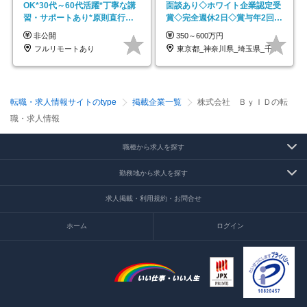
OK*30代～60代活躍*丁寧な講
面談あり◇ホワイト企業認定受
習・サポートあり*原則直行直
賞◇完全週休2日◇賞与年2回
帰／全国募集・業務委託
/p13
非公開
350～600万円
フルリモートあり
東京都_神奈川県_埼玉県_千葉県_大阪府…
転職・求人情報サイトのtype
掲載企業一覧
株式会社 ＢｙＩＤの転
職・求人情報
職種から求人を探す
勤務地から求人を探す
求人掲載・利用規約・お問合せ
ホーム
ログイン