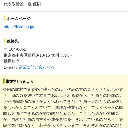
代表取締役 森 優樹
ホームページ
https://byid.co.jp/
連絡先
〒 104-0061
東京都中央区銀座8-18-15 大川ビル3F
採用担当
E-mail /
企業に問い合わせる
取材担当者より
今回の取材でまず心に残ったのは、代表の方の気さくさと話しやす
さ。肩の力を抜いて本音でお話しされる姿から、社員との距離の近
さや信頼関係の深さがよく伝わってきた。社員一人ひとりの頑張り
をしっかり見てくれていて、無理な残業もなく、プライベートの時
間も大切にできるのが魅力的だと感じた。こうした温かい雰囲気
が、自然と社員の自主性や成長意欲を引き出しているのだろう。経
験年数に関係なく、若手からベテランまで、それぞれがのびのびと