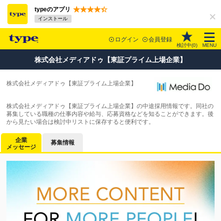
typeのアプリ
インストール
ログイン
会員登録
検討中(
0
)
MENU
株式会社メディアドゥ【東証プライム上場企業】
株式会社メディアドゥ【東証プライム上場企業】
株式会社メディアドゥ【東証プライム上場企業】の中途採用情報です。同社の
募集している職種の仕事内容や給与、応募資格などを知ることができます。後
から見たい場合は検討中リストに保存すると便利です。
企業
募集情報
メッセージ