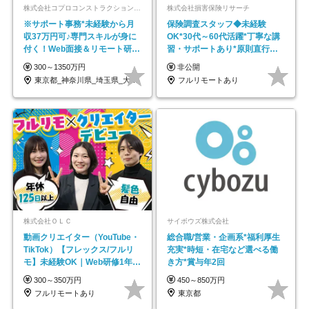
株式会社コプロコンストラクション【東証プライム上場コプロ・ホールディングス子会社】
株式会社損害保険リサーチ
※サポート事務*未経験から月
保険調査スタッフ◆未経験
収37万円可♪専門スキルが身に
OK*30代～60代活躍*丁寧な講
付く！Web面接＆リモート研修
習・サポートあり*原則直行直
も充実♪/a
帰／全国募集・業務委託
300～1350万円
非公開
東京都_神奈川県_埼玉県_大阪府_愛知県…
フルリモートあり
株式会社ＯＬＣ
サイボウズ株式会社
動画クリエイター（YouTube・
総合職/営業・企画系*福利厚生
TikTok）【フレックス/フルリ
充実*時短・在宅など選べる働
モ】未経験OK｜Web研修1年間
き方*賞与年2回
｜副業OK
300～350万円
450～850万円
フルリモートあり
東京都