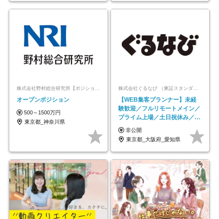
株式会社野村総合研究所【ポジションマッチ登録】
株式会社ぐるなび （東証スタンダード上場）
オープンポジション
【WEB集客プランナー】未経
験歓迎／フルリモートメイン／
500～1500万円
プライム上場／土日祝休み／東
東京都_神奈川県
京・大阪・名古屋
非公開
東京都_大阪府_愛知県