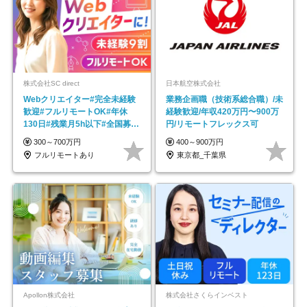
株式会社SC direct
日本航空株式会社
Webクリエイター#完全未経験
業務企画職（技術系総合職）/未
歓迎#フルリモートOK#年休
経験歓迎/年収420万円〜900万
130日#残業月5h以下#全国募集
円/リモートフレックス可
#最大1年の研修
300～700万円
400～900万円
フルリモートあり
東京都_千葉県
Apollon株式会社
株式会社さくらインベスト