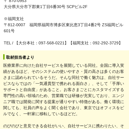
〒 870-0953
大分県大分市下郡東1丁目6番30号 SCPビル2F
※福岡支社
〒812-0007 福岡県福岡市博多区東比恵3丁目4番2号 ZS福岡ビル
601号
TEL / 【大分本社：097-568-0221】【福岡支社：092-292-3729】
取材担当者より
医療業界に向けた自社サービスを展開している同社。全国に導入実
績があるほど、そのシステムの使いやすさ・質の高さは多くのお客
さまに認められているそうだ。そんな同社で働く魅力は、自社サー
ビスならではの「一気通貫型で携われる面白さ」、そして「手厚い
サポートと自由度」があること。お客さまごとにカスタマイズする
専門性の高い領域のため、営業職では研修が充実しており、エンジ
ニア職では開発に関する提案が通りやすい特徴がある。働く環境に
関しても、社員の声をよく聞く会社であり、東京ではオフィスをビ
ルでなく、一軒家に移転しているほどだ。
のびのびと意見できる会社がいい、自社サービスに携わりたい、そ