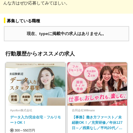
んな方はぜひ応募してみてほしい。
募集している職種
現在、typeに掲載中の求人はありません。
行動履歴からオススメの求人
Apollon株式会社
合同会社Willmate
データ入力/完全在宅・フルリモ
【事務】働き方ファースト／未
ートOK！
経験OK！／充実研修／年休127
日～／残業なし／平均20代／リ
300～550万円