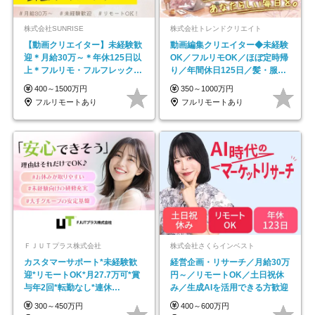
株式会社SUNRISE
株式会社トレンドクリエイト
【動画クリエイター】未経験歓
動画編集クリエイター◆未経験
迎＊月給30万～＊年休125日以
OK／フルリモOK／ほぼ定時帰
上＊フルリモ・フルフレックス
り／年間休日125日／髪・服・
◆10名の採用が決定◆
ネイル自由／副業OK
400～1500万円
350～1000万円
フルリモートあり
フルリモートあり
ＦＪＵＴプラス株式会社
株式会社さくらインベスト
カスタマーサポート*未経験歓
経営企画・リサーチ／月給30万
迎*リモートOK*月27.7万可*賞
円～／リモートOK／土日祝休
与年2回*転勤なし*連休
み／生成AIを活用できる方歓迎
OK/ZE010232
300～450万円
400～600万円