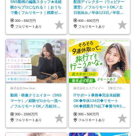
SNS動画の編集スタッフ★未経
配信ディレクター（ウェビナー
験からプロになれる！｜おうち
運営）／フルリモートOK／土
で働くフルリモート｜残業ゼロ
日祝休み／年休123日／年収
で18時退勤◎
600万円可
300～550万円
400～600万円
フルリモートあり
フルリモートあり
株式会社One feat.
株式会社エスアイイー 【東京プロマーケット上場】
動画・映像クリエイター（SNS
ITサポート事務◆完全未経験
マーケ）／経験ゼロから一流へ
OK◆年休134日◆リモート
／フルリモートOK／月給30万
OK◆残業月7h以下◆賞与年3回
円～／年休130日以上
◆5年目まで必ず昇給
300～1500万円
300～500万円
フルリモートあり
フルリモートあり