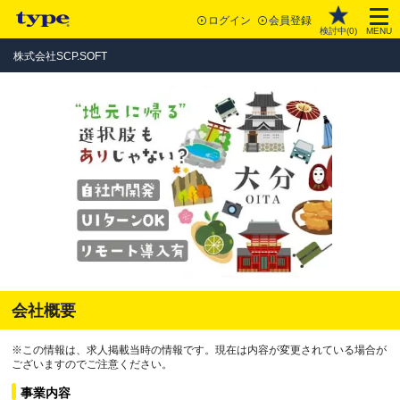
ログイン
会員登録
検討中(
0
)
MENU
株式会社SCP.SOFT
会社概要
※この情報は、求人掲載当時の情報です。現在は内容が変更されている場合が
ございますのでご注意ください。
事業内容