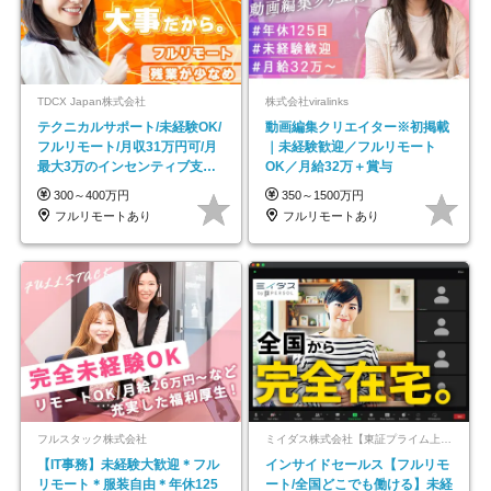
TDCX Japan株式会社
株式会社viralinks
テクニカルサポート/未経験OK/
動画編集クリエイター※初掲載
フルリモート/月収31万円可/月
｜未経験歓迎／フルリモート
最大3万のインセンティブ支給/
OK／月給32万＋賞与
平均年齢33歳
300～400万円
350～1500万円
フルリモートあり
フルリモートあり
フルスタック株式会社
ミイダス株式会社【東証プライム上場パーソルグループ】
【IT事務】未経験大歓迎＊フル
インサイドセールス【フルリモ
リモート＊服装自由＊年休125
ート/全国どこでも働ける】未経