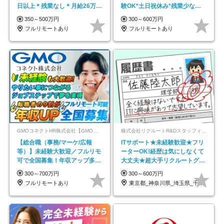
日以上＊残業なし＊月給26万円
験OK*土日祝休み*残業少なめ*
以上
在宅勤務手当あり
350～500万円
300～600万円
フルリモートあり
フルリモートあり
GMOコネクトHR株式会社【GMOインターネットグループ】
株式会社リクルートR&Dスタッフィング【リクルートグループ】
【総合職（事務/マーケ/広報
ITサポート★未経験歓迎★フリ
等）】未経験大歓迎／フルリモ
ーターOK!経歴は気にしなくて
可で全国募集！年収アップ多数
大丈夫★超大手リクルートグル
★年休最大130日★
ープの正社員/sg
300～700万円
300～600万円
フルリモートあり
東京都_神奈川県_埼玉県_千葉県_大阪府…