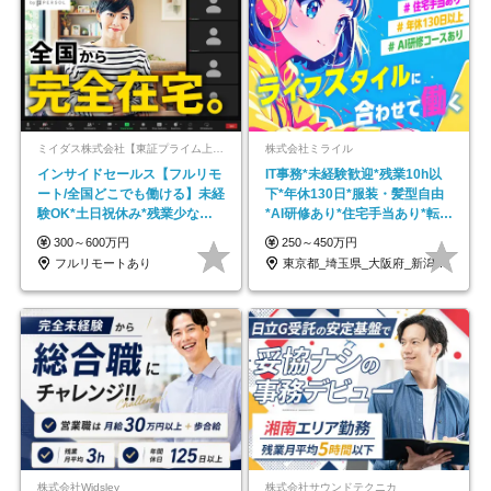
ミイダス株式会社【東証プライム上場パーソルグループ】
株式会社ミライル
インサイドセールス【フルリモ
IT事務*未経験歓迎*残業10h以
ート/全国どこでも働ける】未経
下*年休130日*服装・髪型自由
験OK*土日祝休み*残業少なめ*
*AI研修あり*住宅手当あり*転勤
在宅勤務手当あり
なし
300～600万円
250～450万円
フルリモートあり
東京都_埼玉県_大阪府_新潟県_福岡県
株式会社Widsley
株式会社サウンドテクニカ