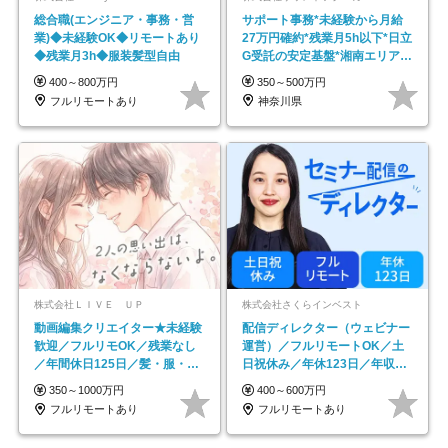
総合職(エンジニア・事務・営
サポート事務*未経験から月給
業)◆未経験OK◆リモートあり
27万円確約*残業月5h以下*日立
◆残業月3h◆服装髪型自由
G受託の安定基盤*湘南エリア勤
務
400～800万円
350～500万円
フルリモートあり
神奈川県
株式会社ＬＩＶＥ ＵＰ
株式会社さくらインベスト
動画編集クリエイター★未経験
配信ディレクター（ウェビナー
歓迎／フルリモOK／残業なし
運営）／フルリモートOK／土
／年間休日125日／髪・服・ネ
日祝休み／年休123日／年収
イル自由／研修充実で安心
600万円可
350～1000万円
400～600万円
フルリモートあり
フルリモートあり