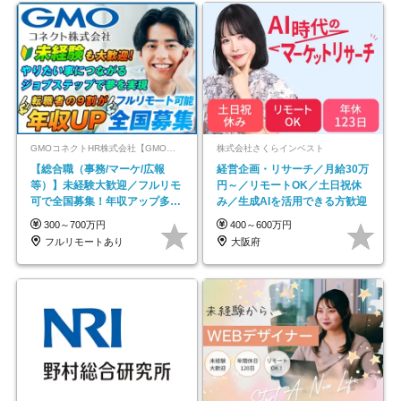
GMOコネクトHR株式会社【GMOインターネットグループ】
株式会社さくらインベスト
【総合職（事務/マーケ/広報
経営企画・リサーチ／月給30万
等）】未経験大歓迎／フルリモ
円～／リモートOK／土日祝休
可で全国募集！年収アップ多数
み／生成AIを活用できる方歓迎
★年休最大130日★
300～700万円
400～600万円
フルリモートあり
大阪府