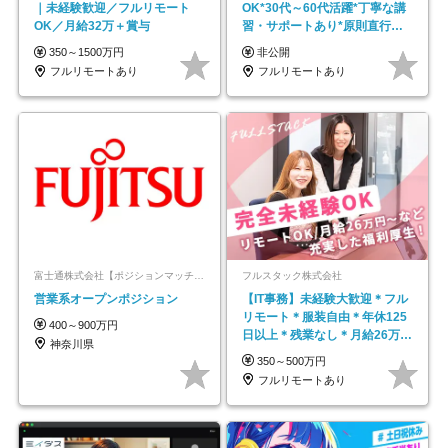
｜未経験歓迎／フルリモート
OK*30代～60代活躍*丁寧な講
OK／月給32万＋賞与
習・サポートあり*原則直行直
帰／全国募集・業務委託
350～1500万円
非公開
フルリモートあり
フルリモートあり
富士通株式会社【ポジションマッチ登録】
フルスタック株式会社
営業系オープンポジション
【IT事務】未経験大歓迎＊フル
リモート＊服装自由＊年休125
400～900万円
日以上＊残業なし＊月給26万円
神奈川県
以上
350～500万円
フルリモートあり