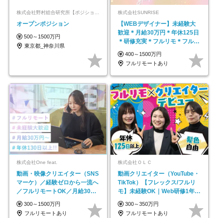
株式会社野村総合研究所【ポジションマッチ登録】
株式会社SUNRISE
オープンポジション
【WEBデザイナー】未経験大
歓迎＊月給30万円＊年休125日
500～1500万円
＊研修充実＊フルリモ＊フルフ
東京都_神奈川県
レックス＊
400～1500万円
フルリモートあり
株式会社One feat.
株式会社ＯＬＣ
動画・映像クリエイター（SNS
動画クリエイター（YouTube・
マーケ）／経験ゼロから一流へ
TikTok）【フレックス/フルリ
／フルリモートOK／月給30万
モ】未経験OK｜Web研修1年間
円～／年休130日以上
｜副業OK
300～1500万円
300～350万円
フルリモートあり
フルリモートあり