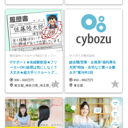
株式会社リクルートR&Dスタッフィング【リクルートグループ】
サイボウズ株式会社
ITサポート★未経験歓迎★フリ
総合職/営業・企画系*福利厚生
ーターOK!経歴は気にしなくて
充実*時短・在宅など選べる働
大丈夫★超大手リクルートグル
き方*賞与年2回
ープの正社員/sg
300～600万円
450～850万円
東京都_神奈川県_埼玉県_千葉県_大阪府…
東京都