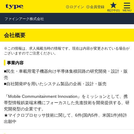
ログイン
会員登録
検討中(
0
)
MENU
ファインアーク株式会社
会社概要
※この情報は、求人掲載当時の情報です。現在は内容が変更されている場合が
ございますのでご注意ください。
事業内容
■民生・車載用電子機器向け半導体集積回路の研究開発・設計・販
売
■自社開発IPを用いたシステム製品の企画・設計・販売
『Mobile Communitainment Innovation』をミッションとして、携
帯型情報娯楽端末機にフォーカスした先進技術を開発提供する、研
究開発型の企業です。
★マイクロプロセッサ技術に関して、6件(国内5件、米国1件)特許
出願中