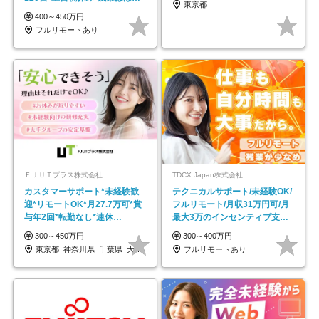
東京都
し*育児中社員8割以上
400～450万円
フルリモートあり
ＦＪＵＴプラス株式会社
TDCX Japan株式会社
カスタマーサポート*未経験歓
テクニカルサポート/未経験OK/
迎*リモートOK*月27.7万可*賞
フルリモート/月収31万円可/月
与年2回*転勤なし*連休
最大3万のインセンティブ支給/
OK/ZE010232
平均年齢33歳
300～450万円
300～400万円
東京都_神奈川県_千葉県_大阪府_愛知県…
フルリモートあり