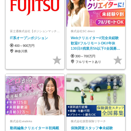
富士通株式会社【ポジションマッチ登録】
株式会社SC direct
IT系オープンポジション
Webクリエイター#完全未経験
歓迎#フルリモートOK#年休
400～900万円
130日#残業月5h以下#全国募集
神奈川県
#最大1年の研修
300～700万円
フルリモートあり
株式会社viralinks
株式会社損害保険リサーチ
動画編集クリエイター※初掲載
保険調査スタッフ◆未経験