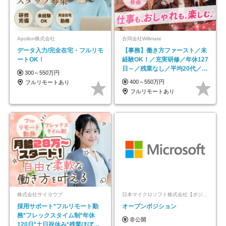
Apollon株式会社
合同会社Willmate
データ入力/完全在宅・フルリモ
【事務】働き方ファースト／未
ートOK！
経験OK！／充実研修／年休127
日～／残業なし／平均20代／リ
300～550万円
モートOK
400～550万円
フルリモートあり
フルリモートあり
株式会社サイヨウブ
日本マイクロソフト株式会社【ポジションマッチ登録】
採用サポート*フルリモート勤
オープンポジション
務*フレックスタイム制*年休
非公開
120日*土日祝休み*残業ほぼな