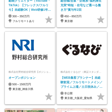
動画クリエイター（YouTube・
総合職/営業・企画系*福利厚生
TikTok）【フレックス/フルリ
充実*時短・在宅など選べる働
モ】未経験OK｜Web研修1年間
き方*賞与年2回
｜副業OK
300～350万円
450～850万円
フルリモートあり
東京都
株式会社野村総合研究所【ポジションマッチ登録】
株式会社ぐるなび （東証スタンダード上場）
オープンポジション
【WEB集客プランナー】未経
験歓迎／フルリモートメイン／
500～1500万円
プライム上場／土日祝休み／東
東京都_神奈川県
京・大阪・名古屋
非公開
東京都_大阪府_愛知県