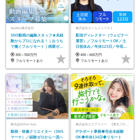
Apollon株式会社
株式会社さくらインベスト
SNS動画の編集スタッフ★未経
配信ディレクター（ウェビナー
験からプロになれる！｜おうち
運営）／フルリモートOK／土
で働くフルリモート｜残業ゼロ
日祝休み／年休123日／年収
で18時退勤◎
600万円可
300～550万円
400～600万円
フルリモートあり
フルリモートあり
株式会社One feat.
株式会社エスアイイー 【東京プロマーケット上場】
動画・映像クリエイター（SNS
ITサポート事務◆完全未経験
マーケ）／経験ゼロから一流へ
OK◆年休134日◆リモート