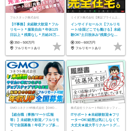
フルスタック株式会社
ミイダス株式会社【東証プライム上場パーソルグループ】
【IT事務】未経験大歓迎＊フル
インサイドセールス【フルリモ
リモート＊服装自由＊年休125
ート/全国どこでも働ける】未経
日以上＊残業なし＊月給26万円
験OK*土日祝休み*残業少なめ*
以上
在宅勤務手当あり
350～500万円
300～600万円
フルリモートあり
フルリモートあり
GMOコネクトHR株式会社【GMOインターネットグループ】
株式会社リクルートR&Dスタッフィング【リクルートグループ】
【総合職（事務/マーケ/広報
ITサポート★未経験歓迎★フリ
等）】未経験大歓迎／フルリモ
ーターOK!経歴は気にしなくて
可で全国募集！年収アップ多数
大丈夫★超大手リクルートグル
★年休最大130日★
ープの正社員/sg