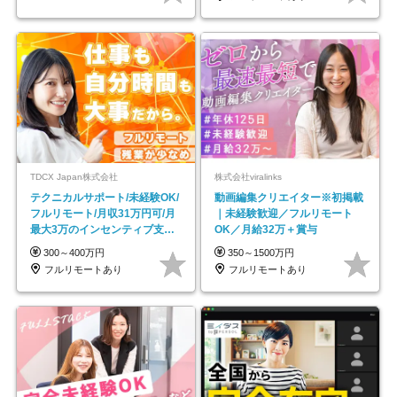
TDCX Japan株式会社
株式会社viralinks
テクニカルサポート/未経験OK/
動画編集クリエイター※初掲載
フルリモート/月収31万円可/月
｜未経験歓迎／フルリモート
最大3万のインセンティブ支給/
OK／月給32万＋賞与
平均年齢33歳
300～400万円
350～1500万円
フルリモートあり
フルリモートあり