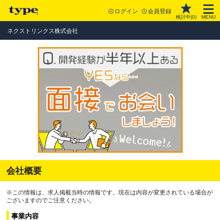
ログイン
会員登録
検討中(
0
)
MENU
ネクストリンクス株式会社
会社概要
※この情報は、求人掲載当時の情報です。現在は内容が変更されている場合が
ございますのでご注意ください。
事業内容