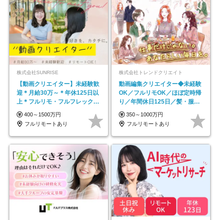
株式会社SUNRISE
株式会社トレンドクリエイト
【動画クリエイター】未経験歓
動画編集クリエイター◆未経験
迎＊月給30万～＊年休125日以
OK／フルリモOK／ほぼ定時帰
上＊フルリモ・フルフレックス
り／年間休日125日／髪・服・
◆10名の採用が決定◆
ネイル自由／副業OK
400～1500万円
350～1000万円
フルリモートあり
フルリモートあり