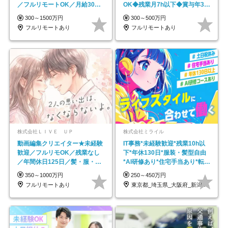
／フルリモートOK／月給30万
OK◆残業月7h以下◆賞与年3回
円～／年休130日以上
◆5年目まで必ず昇給
300～1500万円
300～500万円
フルリモートあり
フルリモートあり
株式会社ＬＩＶＥ ＵＰ
株式会社ミライル
動画編集クリエイター★未経験
IT事務*未経験歓迎*残業10h以
歓迎／フルリモOK／残業なし
下*年休130日*服装・髪型自由
／年間休日125日／髪・服・ネ
*AI研修あり*住宅手当あり*転勤
イル自由／研修充実で安心
なし
350～1000万円
250～450万円
フルリモートあり
東京都_埼玉県_大阪府_新潟県_福岡県