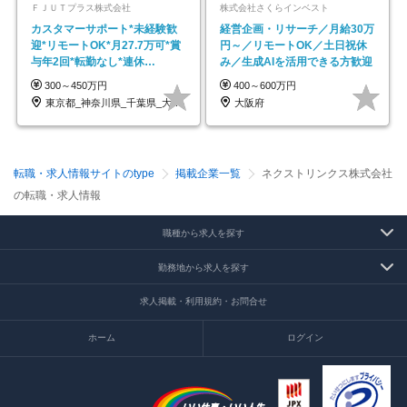
ＦＪＵＴプラス株式会社
株式会社さくらインベスト
カスタマーサポート*未経験歓
経営企画・リサーチ／月給30万
迎*リモートOK*月27.7万可*賞
円～／リモートOK／土日祝休
与年2回*転勤なし*連休
み／生成AIを活用できる方歓迎
OK/ZE010232
300～450万円
400～600万円
東京都_神奈川県_千葉県_大阪府_愛知県…
大阪府
転職・求人情報サイトのtype
掲載企業一覧
ネクストリンクス株式会社
の転職・求人情報
職種から求人を探す
勤務地から求人を探す
求人掲載・利用規約・お問合せ
ホーム
ログイン