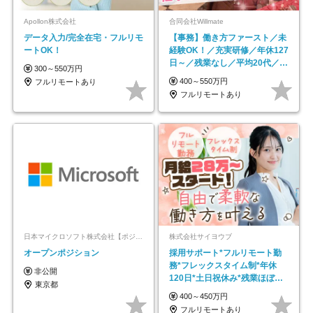
Apollon株式会社
合同会社Willmate
データ入力/完全在宅・フルリモ
【事務】働き方ファースト／未
ートOK！
経験OK！／充実研修／年休127
日～／残業なし／平均20代／リ
300～550万円
モートOK
400～550万円
フルリモートあり
フルリモートあり
日本マイクロソフト株式会社【ポジションマッチ登録】
株式会社サイヨウブ
オープンポジション
採用サポート*フルリモート勤
務*フレックスタイム制*年休
非公開
120日*土日祝休み*残業ほぼな
東京都
し*育児中社員8割以上
400～450万円
フルリモートあり