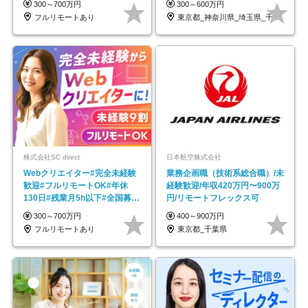
300～700万円
300～600万円
フルリモートあり
東京都_神奈川県_埼玉県_千葉県_大阪府…
株式会社SC direct
日本航空株式会社
Webクリエイター#完全未経験
業務企画職（技術系総合職）/未
歓迎#フルリモートOK#年休
経験歓迎/年収420万円〜900万
130日#残業月5h以下#全国募集
円/リモートフレックス可
#最大1年の研修
300～700万円
400～900万円
フルリモートあり
東京都_千葉県