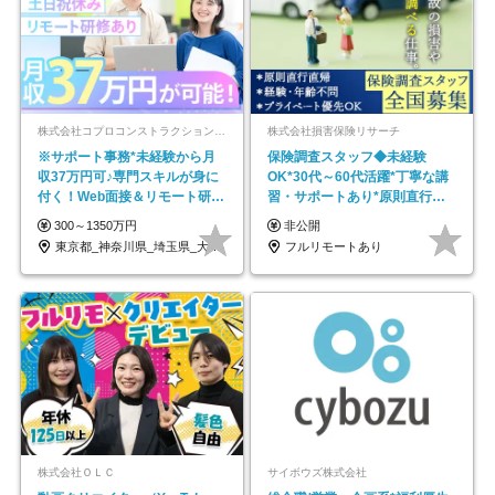
株式会社コプロコンストラクション【東証プライム上場コプロ・ホールディングス子会社】
株式会社損害保険リサーチ
※サポート事務*未経験から月
保険調査スタッフ◆未経験
収37万円可♪専門スキルが身に
OK*30代～60代活躍*丁寧な講
付く！Web面接＆リモート研修
習・サポートあり*原則直行直
も充実♪/a
帰／全国募集・業務委託
300～1350万円
非公開
東京都_神奈川県_埼玉県_大阪府_愛知県…
フルリモートあり
株式会社ＯＬＣ
サイボウズ株式会社