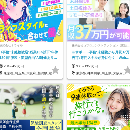
株式会社ミライル
株式会社コプロコンストラクション【東証プ
ライム上場コプロ・ホールディングス子会
IT事務*未経験歓迎*残業10h以下*年休
※サポート事務*未経験から月収37万
社】
130日*服装・髪型自由*AI研修あり*
円可♪専門スキルが身に付く！Web面
住宅手当あり*転勤なし
接＆リモート研修も充実♪/a
250～450万円
300～1350万円
東京都_埼玉県_大阪府_新潟県_福岡
東京都_神奈川県_埼玉県_大阪府_愛
県
知県…