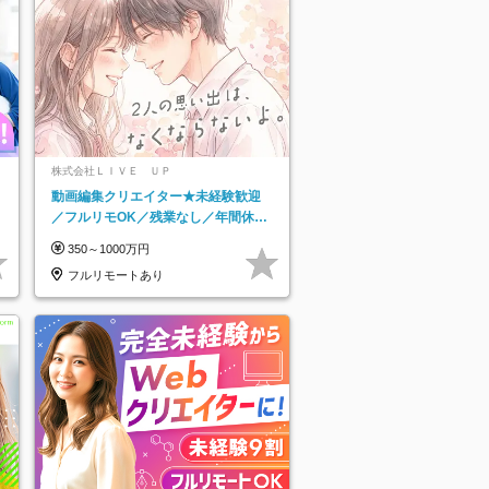
株式会社ＬＩＶＥ ＵＰ
動画編集クリエイター★未経験歓迎
／フルリモOK／残業なし／年間休日
125日／髪・服・ネイル自由／研修充
350～1000万円
実で安心
フルリモートあり