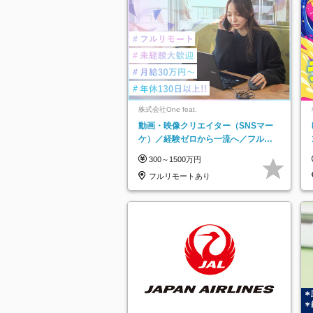
株式会社One feat.
動画・映像クリエイター（SNSマー
ケ）／経験ゼロから一流へ／フルリ
モートOK／月給30万円～／年休130
300～1500万円
日以上
フルリモートあり