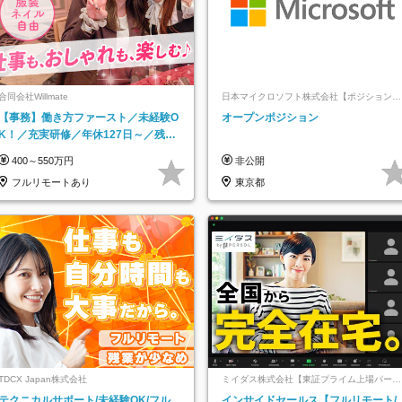
合同会社Willmate
日本マイクロソフト株式会社【ポジションマ
ッチ登録】
【事務】働き方ファースト／未経験O
オープンポジション
K！／充実研修／年休127日～／残業
なし／平均20代／リモートOK
400～550万円
非公開
フルリモートあり
東京都
TDCX Japan株式会社
ミイダス株式会社【東証プライム上場パーソ
ルグループ】
テクニカルサポート/未経験OK/フル
インサイドセールス【フルリモート/