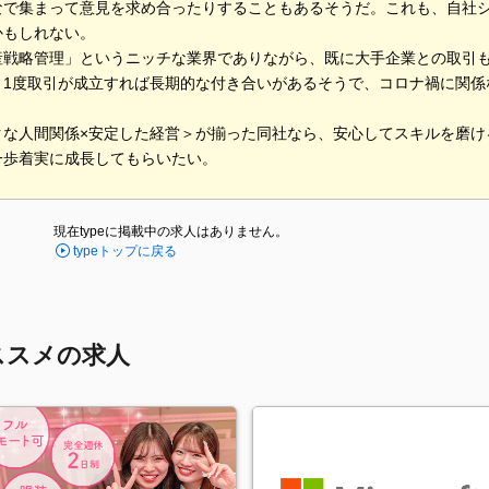
なで集まって意見を求め合ったりすることもあるそうだ。これも、自社
かもしれない。
産戦略管理」というニッチな業界でありながら、既に大手企業との取引
、1度取引が成立すれば長期的な付き合いがあるそうで、コロナ禍に関係
クな人間関係×安定した経営＞が揃った同社なら、安心してスキルを磨け
一歩着実に成長してもらいたい。
現在typeに掲載中の求人はありません。
typeトップに戻る
ススメの求人