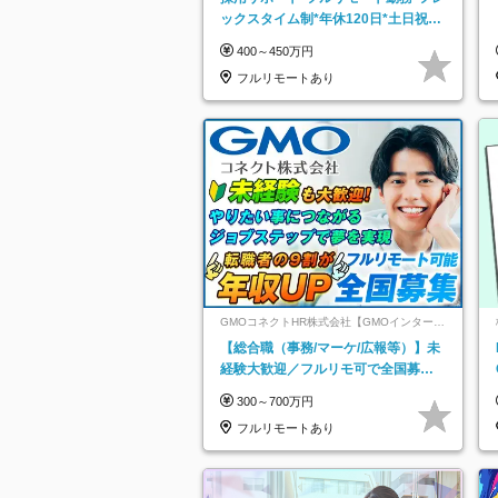
ックスタイム制*年休120日*土日祝休
み*残業ほぼなし*育児中社員8割以上
400～450万円
フルリモートあり
GMOコネクトHR株式会社【GMOインターネ
ットグループ】
【総合職（事務/マーケ/広報等）】未
経験大歓迎／フルリモ可で全国募
集！年収アップ多数★年休最大130日
300～700万円
★
フルリモートあり