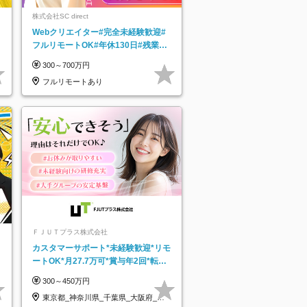
株式会社SC direct
Webクリエイター#完全未経験歓迎#
フルリモートOK#年休130日#残業月
5h以下#全国募集#最大1年の研修
300～700万円
フルリモートあり
ＦＪＵＴプラス株式会社
カスタマーサポート*未経験歓迎*リモ
ートOK*月27.7万可*賞与年2回*転勤
なし*連休OK/ZE010232
300～450万円
東京都_神奈川県_千葉県_大阪府_愛