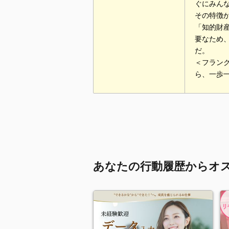
ぐにみん
その特徴
「知的財
要なため
だ。
＜フラン
ら、一歩
あなたの行動履歴からオ