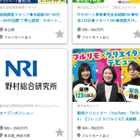
株式会社損害保険リサーチ
株式会社エスアイイー 【東京プロマーケッ
ト上場】
保険調査スタッフ◆未経験OK*30代
ITサポート事務◆完全未経験OK◆年
～60代活躍*丁寧な講習・サポートあ
休134日◆リモートOK◆残業月7h以
り*原則直行直帰／全国募集・業務委
下◆賞与年3回◆5年目まで必ず昇給
非公開
300～500万円
託
フルリモートあり
フルリモートあり
株式会社野村総合研究所【ポジションマッチ
株式会社ＯＬＣ
登録】
オープンポジション
動画クリエイター（YouTube・TikTo
k）【フレックス/フルリモ】未経験O
K｜Web研修1年間｜副業OK
500～1500万円
300～350万円
東京都_神奈川県
フルリモートあり