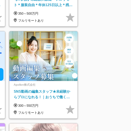
日
ト＊服装自由＊年休125日以上＊残業
り
なし＊月給26万円以上
350～500万円
フルリモートあり
Apollon株式会社
SNS動画の編集スタッフ★未経験か
らプロになれる！｜おうちで働くフ
ルリモート｜残業ゼロで18時退勤◎
300～550万円
フルリモートあり