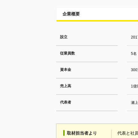
企業概要
設立
20
従業員数
5名
資本金
30
売上高
1億
代表者
瀬上
取材担当者より
代表と社