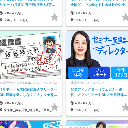
リモート/月収31万円可/月最大3万の
全国どこでも働ける】未経験OK*土
インセンティブ支給/平均年齢33歳
祝休み*残業少なめ*在宅勤務手当あ
300～400万円
300～600万円
フルリモートあり
フルリモートあり
株式会社リクルートR&Dスタッフィング【リ
株式会社さくらインベスト
クルートグループ】
ITサポート★未経験歓迎★フリーター
配信ディレクター（ウェビナー運
OK!経歴は気にしなくて大丈夫★超大
営）／フルリモートOK／土日祝休み
手リクルートグループの正社員/sg
／年休123日／年収600万円可
300～600万円
400～600万円
東京都_神奈川県_埼玉県_千葉県_大
フルリモートあり
阪府…