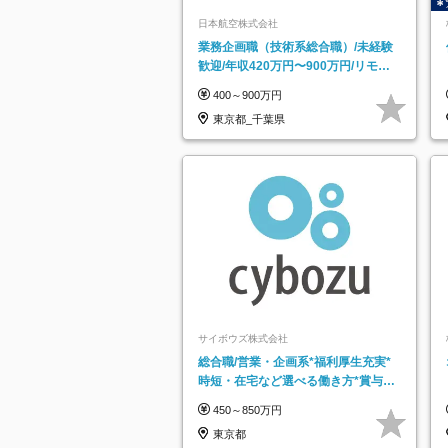
日本航空株式会社
業務企画職（技術系総合職）/未経験
歓迎/年収420万円〜900万円/リモー
トフレックス可
400～900万円
東京都_千葉県
サイボウズ株式会社
総合職/営業・企画系*福利厚生充実*
時短・在宅など選べる働き方*賞与年
2回
450～850万円
東京都