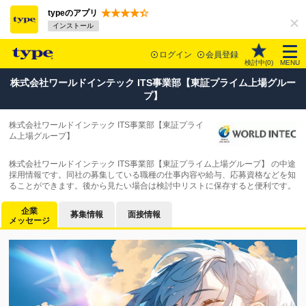
typeのアプリ
インストール
ログイン
会員登録
検討中(
0
)
MENU
株式会社ワールドインテック ITS事業部【東証プライム上場グルー
プ】
株式会社ワールドインテック ITS事業部【東証プライ
ム上場グループ】
株式会社ワールドインテック ITS事業部【東証プライム上場グループ】 の中途
採用情報です。同社の募集している職種の仕事内容や給与、応募資格などを知
ることができます。後から見たい場合は検討中リストに保存すると便利です。
企業
募集情報
面接情報
メッセージ