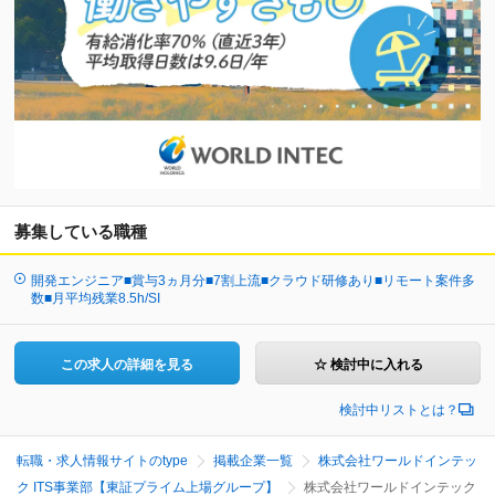
募集している職種
開発エンジニア■賞与3ヵ月分■7割上流■クラウド研修あり■リモート案件多
数■月平均残業8.5h/SI
この求人の詳細を見る
☆ 検討中に入れる
検討中リストとは？
転職・求人情報サイトのtype
掲載企業一覧
株式会社ワールドインテッ
ク ITS事業部【東証プライム上場グループ】
株式会社ワールドインテック