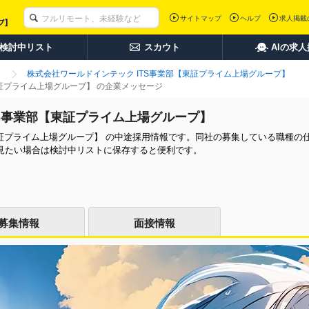
サイトマップ
ヘルプ
求人掲載
検討中リスト
スカウト
AIの求
株式会社ワールドインテック ITS事業部【東証プライム上場グループ】
東証プライム上場グループ】 の企業メッセージ
TS事業部【東証プライム上場グループ】
東証プライム上場グループ】 の中途採用情報です。同社の募集している職種の
見たい場合は検討中リストに保存すると便利です。
募集情報
面接情報