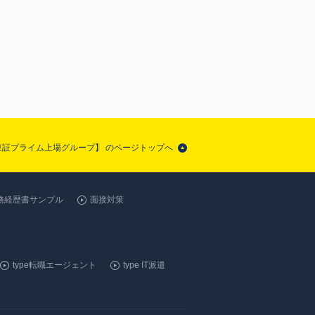
【東証プライム上場グループ】 のページトップへ
務経歴書サンプル
面接対策
type転職エージェント
type IT派遣