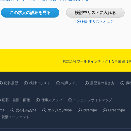
この求人の詳細を見る
検討中リストに入れる
検討中リストとは？
株式会社ワールドインテック ITS事業部
応募履歴
検討中リスト
転職フェア
履歴書の書き方
職
応募・書類・面接
仕事力アップ
コンテンツサイトマップ
pe
女の転職type
エンジニアtype
20's type
Direct type
ype就活エージェント