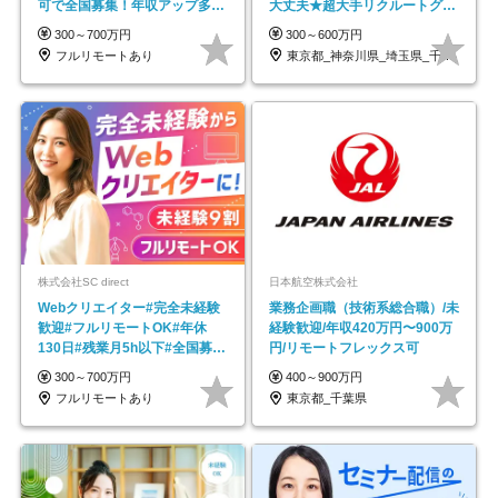
可で全国募集！年収アップ多数
大丈夫★超大手リクルートグル
★年休最大130日★
ープの正社員/sg
300～700万円
300～600万円
フルリモートあり
東京都_神奈川県_埼玉県_千葉県_大阪府…
株式会社SC direct
日本航空株式会社
Webクリエイター#完全未経験
業務企画職（技術系総合職）/未
歓迎#フルリモートOK#年休
経験歓迎/年収420万円〜900万
130日#残業月5h以下#全国募集
円/リモートフレックス可
#最大1年の研修
300～700万円
400～900万円
フルリモートあり
東京都_千葉県