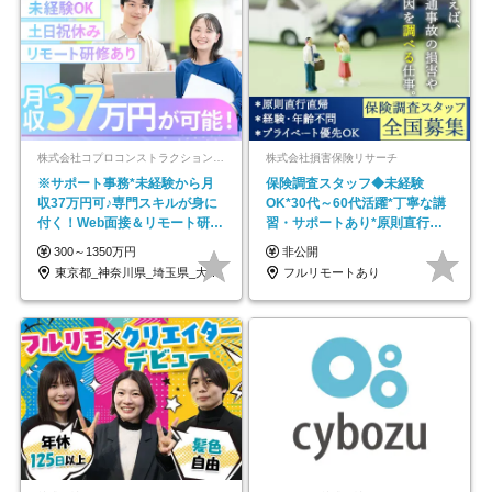
株式会社コプロコンストラクション【東証プライム上場コプロ・ホールディングス子会社】
株式会社損害保険リサーチ
※サポート事務*未経験から月
保険調査スタッフ◆未経験
収37万円可♪専門スキルが身に
OK*30代～60代活躍*丁寧な講
付く！Web面接＆リモート研修
習・サポートあり*原則直行直
も充実♪/a
帰／全国募集・業務委託
300～1350万円
非公開
東京都_神奈川県_埼玉県_大阪府_愛知県…
フルリモートあり