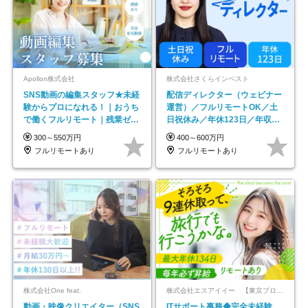
Apollon株式会社
株式会社さくらインベスト
SNS動画の編集スタッフ★未経
配信ディレクター（ウェビナー
験からプロになれる！｜おうち
運営）／フルリモートOK／土
で働くフルリモート｜残業ゼロ
日祝休み／年休123日／年収
で18時退勤◎
600万円可
300～550万円
400～600万円
フルリモートあり
フルリモートあり
株式会社One feat.
株式会社エスアイイー 【東京プロマーケット上場】
動画・映像クリエイター（SNS
ITサポート事務◆完全未経験