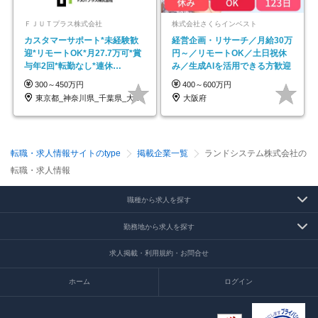
ＦＪＵＴプラス株式会社
株式会社さくらインベスト
カスタマーサポート*未経験歓
経営企画・リサーチ／月給30万
迎*リモートOK*月27.7万可*賞
円～／リモートOK／土日祝休
与年2回*転勤なし*連休
み／生成AIを活用できる方歓迎
OK/ZE010232
300～450万円
400～600万円
東京都_神奈川県_千葉県_大阪府_愛知県…
大阪府
転職・求人情報サイトのtype
掲載企業一覧
ランドシステム株式会社の
転職・求人情報
職種から求人を探す
勤務地から求人を探す
求人掲載・利用規約・お問合せ
ホーム
ログイン