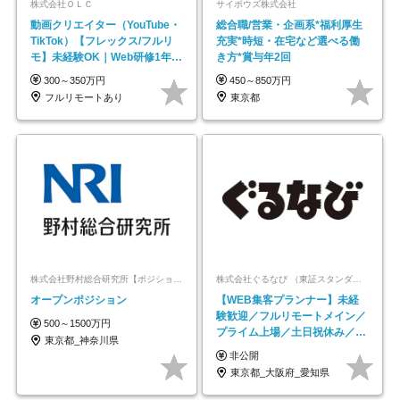
株式会社ＯＬＣ
サイボウズ株式会社
動画クリエイター（YouTube・
総合職/営業・企画系*福利厚生
TikTok）【フレックス/フルリ
充実*時短・在宅など選べる働
モ】未経験OK｜Web研修1年間
き方*賞与年2回
｜副業OK
300～350万円
450～850万円
フルリモートあり
東京都
株式会社野村総合研究所【ポジションマッチ登録】
株式会社ぐるなび （東証スタンダード上場）
オープンポジション
【WEB集客プランナー】未経
験歓迎／フルリモートメイン／
500～1500万円
プライム上場／土日祝休み／東
東京都_神奈川県
京・大阪・名古屋
非公開
東京都_大阪府_愛知県