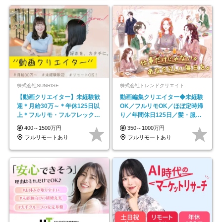
株式会社SUNRISE
株式会社トレンドクリエイト
【動画クリエイター】未経験歓
動画編集クリエイター◆未経験
迎＊月給30万～＊年休125日以
OK／フルリモOK／ほぼ定時帰
上＊フルリモ・フルフレックス
り／年間休日125日／髪・服・
◆10名の採用が決定◆
ネイル自由／副業OK
400～1500万円
350～1000万円
フルリモートあり
フルリモートあり