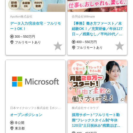
Apollon株式会社
合同会社Willmate
データ入力/完全在宅・フルリモ
【事務】働き方ファースト／未
ートOK！
経験OK！／充実研修／年休127
日～／残業なし／平均20代／リ
300～550万円
モートOK
400～550万円
フルリモートあり
フルリモートあり
日本マイクロソフト株式会社【ポジションマッチ登録】
株式会社サイヨウブ
オープンポジション
採用サポート*フルリモート勤
務*フレックスタイム制*年休
非公開
120日*土日祝休み*残業ほぼな
東京都
し*育児中社員8割以上