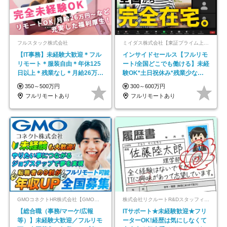
フルスタック株式会社
ミイダス株式会社【東証プライム上場パーソルグループ】
【IT事務】未経験大歓迎＊フル
インサイドセールス【フルリモ
リモート＊服装自由＊年休125
ート/全国どこでも働ける】未経
日以上＊残業なし＊月給26万円
験OK*土日祝休み*残業少なめ*
以上
在宅勤務手当あり
350～500万円
300～600万円
フルリモートあり
フルリモートあり
GMOコネクトHR株式会社【GMOインターネットグループ】
株式会社リクルートR&Dスタッフィング【リクルートグループ】
【総合職（事務/マーケ/広報
ITサポート★未経験歓迎★フリ
等）】未経験大歓迎／フルリモ
ーターOK!経歴は気にしなくて