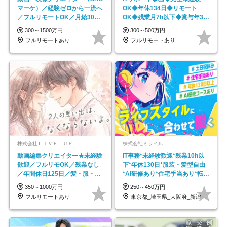
マーケ）／経験ゼロから一流へ
OK◆年休134日◆リモート
／フルリモートOK／月給30万
OK◆残業月7h以下◆賞与年3回
円～／年休130日以上
◆5年目まで必ず昇給
300～1500万円
300～500万円
フルリモートあり
フルリモートあり
株式会社ＬＩＶＥ ＵＰ
株式会社ミライル
動画編集クリエイター★未経験
IT事務*未経験歓迎*残業10h以
歓迎／フルリモOK／残業なし
下*年休130日*服装・髪型自由
／年間休日125日／髪・服・ネ
*AI研修あり*住宅手当あり*転勤
イル自由／研修充実で安心
なし
350～1000万円
250～450万円
フルリモートあり
東京都_埼玉県_大阪府_新潟県_福岡県