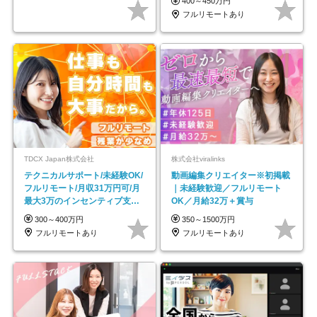
400～450万円
フルリモートあり
TDCX Japan株式会社
株式会社viralinks
テクニカルサポート/未経験OK/
動画編集クリエイター※初掲載
フルリモート/月収31万円可/月
｜未経験歓迎／フルリモート
最大3万のインセンティブ支給/
OK／月給32万＋賞与
平均年齢33歳
300～400万円
350～1500万円
フルリモートあり
フルリモートあり