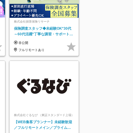
株式会社損害保険リサーチ
保険調査スタッフ◆未経験OK*30代
～60代活躍*丁寧な講習・サポートあ
り*原則直行直帰／全国募集・業務委
非公開
託
フルリモートあり
株式会社ぐるなび （東証スタンダード上場）
【WEB集客プランナー】未経験歓迎
／フルリモートメイン／プライム上