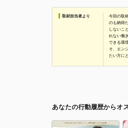
取材担当者より
今回の取
のも納得
しないこ
れない働
できる環
そ、エン
たい方に
あなたの行動履歴からオ