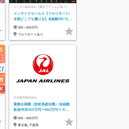
ミイダス株式会社【東証プライム上場パーソ
ルグループ】
ー
インサイドセールス【フルリモート/
全国どこでも働ける】未経験OK*土日
祝休み*残業少なめ*在宅勤務手当あり
300～600万円
フルリモートあり
日本航空株式会社
業務企画職（技術系総合職）/未経験
歓迎/年収420万円〜900万円/リモー
トフレックス可
400～900万円
東京都_千葉県