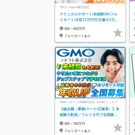
TDCX Japan株式会社
テクニカルサポート/未経験OK/フル
リモート/月収31万円可/月最大3万の
インセンティブ支給/平均年齢33歳
300～400万円
フルリモートあり
GMOコネクトHR株式会社【GMOインターネ
ットグループ】
【総合職（事務/マーケ/広報等）】未
経験大歓迎／フルリモ可で全国募
集！年収アップ多数★年休最大130日
300～700万円
★
フルリモートあり