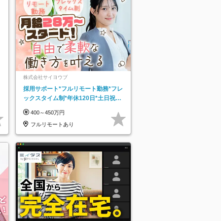
株式会社サイヨウブ
採用サポート*フルリモート勤務*フレ
ックスタイム制*年休120日*土日祝休
み*残業ほぼなし*育児中社員8割以上
400～450万円
フルリモートあり