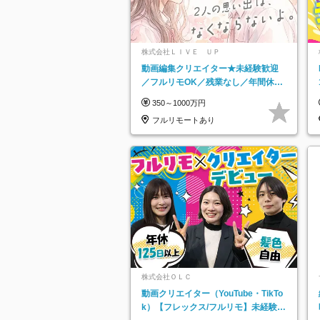
株式会社ＬＩＶＥ ＵＰ
動画編集クリエイター★未経験歓迎
／フルリモOK／残業なし／年間休日
125日／髪・服・ネイル自由／研修充
350～1000万円
実で安心
フルリモートあり
株式会社ＯＬＣ
動画クリエイター（YouTube・TikTo
k）【フレックス/フルリモ】未経験O