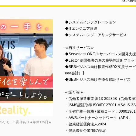
株式会
◆システムインテグレーション
◆ITエンジニア派遣
◆システムエンジニアリングサービス
≪自社サービス≫
◆Serverless ONE ※サーバーレス開発
◆Lector ※開発者の為の脆弱性診断プラ
◆SESビジネス向け帳票作成DX支援サービス【Repo
eee会計）】
◆SESビジネス向け売掛金保証サービス
≪認可等≫
・労働者派遣事業 派13-305358（労働
・ISMS認証取得 ISO/IEC27001 MSA-IS-33
・全省庁統一規格 / 業種コード：000019619
・AWSパートナーネットワーク（APN）
リモート案件あり★年休135日★
・健康経営優良法人2024
・健康優良企業”銀の認定