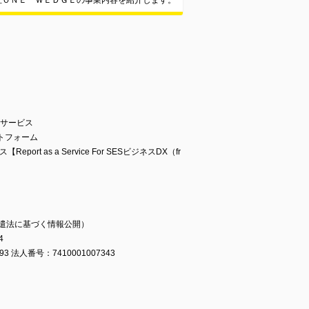
社ＯＮＥ ＷＥＤＧＥの事業内容を紹介します。
支援サービス
ットフォーム
rt as a Service For SESビジネスDX（fr
者派遣法に基づく情報公開）
4
3 法人番号：7410001007343