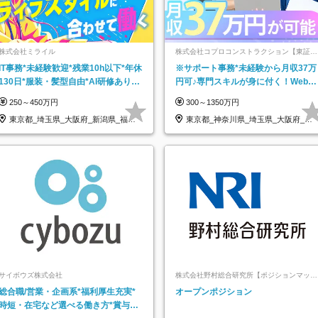
株式会社ミライル
株式会社コプロコンストラクション【東証プ
ライム上場コプロ・ホールディングス子会
IT事務*未経験歓迎*残業10h以下*年休
※サポート事務*未経験から月収37万
社】
130日*服装・髪型自由*AI研修あり*
円可♪専門スキルが身に付く！Web面
住宅手当あり*転勤なし
接＆リモート研修も充実♪/a
250～450万円
300～1350万円
東京都_埼玉県_大阪府_新潟県_福岡
東京都_神奈川県_埼玉県_大阪府_愛
県
知県…
サイボウズ株式会社
株式会社野村総合研究所【ポジションマッチ
登録】
総合職/営業・企画系*福利厚生充実*
オープンポジション
時短・在宅など選べる働き方*賞与年