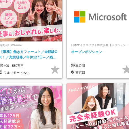
合同会社Willmate
日本マイクロソフト株式会社【ポジションマ
ッチ登録】
【事務】働き方ファースト／未経験O
オープンポジション
K！／充実研修／年休127日～／残業
なし／平均20代／リモートOK
400～550万円
非公開
フルリモートあり
東京都