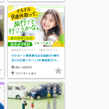
株式会社エスアイイー 【東京プロマーケッ
ト上場】
ITサポート事務◆完全未経験OK◆年
休134日◆リモートOK◆残業月7h以
下◆賞与年3回◆5年目まで必ず昇給
300～500万円
フルリモートあり