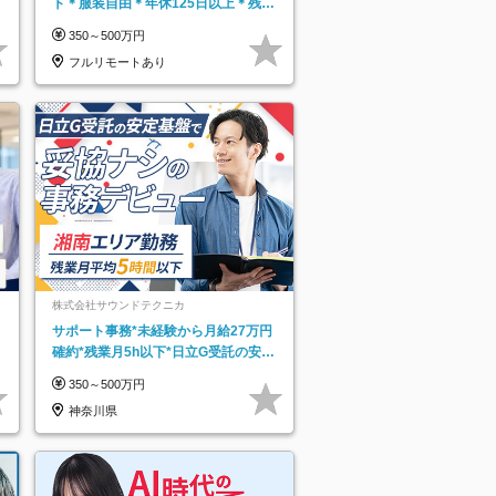
ト＊服装自由＊年休125日以上＊残業
なし＊月給26万円以上
350～500万円
フルリモートあり
株式会社サウンドテクニカ
サポート事務*未経験から月給27万円
確約*残業月5h以下*日立G受託の安定
基盤*湘南エリア勤務
350～500万円
神奈川県