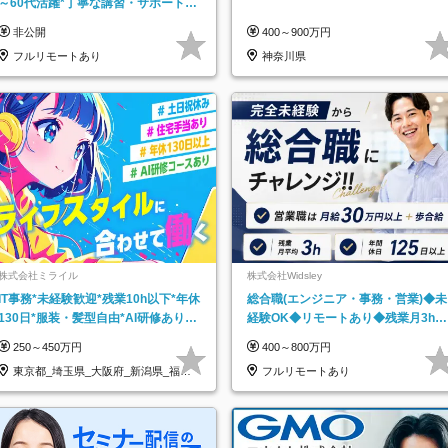
～60代活躍*丁寧な講習・サポートあ
り*原則直行直帰／全国募集・業務委
非公開
400～900万円
託
フルリモートあり
神奈川県
株式会社ミライル
株式会社Widsley
IT事務*未経験歓迎*残業10h以下*年休
総合職(エンジニア・事務・営業)◆未
130日*服装・髪型自由*AI研修あり*
経験OK◆リモートあり◆残業月3h◆
住宅手当あり*転勤なし
服装髪型自由
250～450万円
400～800万円
東京都_埼玉県_大阪府_新潟県_福岡
フルリモートあり
県