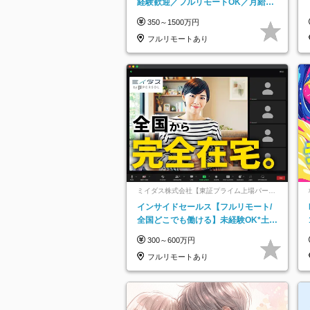
経験歓迎／フルリモートOK／月給32
万＋賞与
350～1500万円
フルリモートあり
ミイダス株式会社【東証プライム上場パーソ
ルグループ】
インサイドセールス【フルリモート/
全国どこでも働ける】未経験OK*土日
祝休み*残業少なめ*在宅勤務手当あり
300～600万円
フルリモートあり