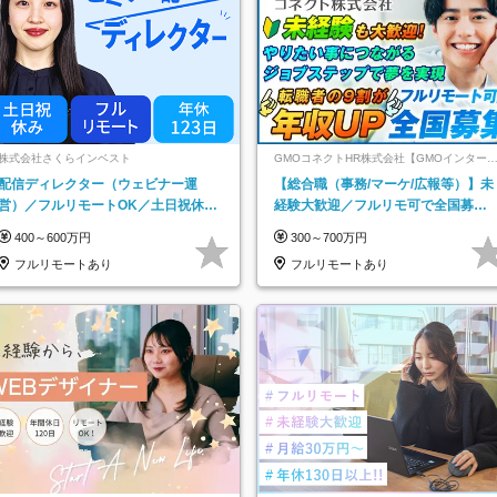
株式会社さくらインベスト
GMOコネクトHR株式会社【GMOインター
ットグループ】
配信ディレクター（ウェビナー運
【総合職（事務/マーケ/広報等）】未
営）／フルリモートOK／土日祝休み
経験大歓迎／フルリモ可で全国募
／年休123日／年収600万円可
集！年収アップ多数★年休最大130日
400～600万円
300～700万円
★
フルリモートあり
フルリモートあり