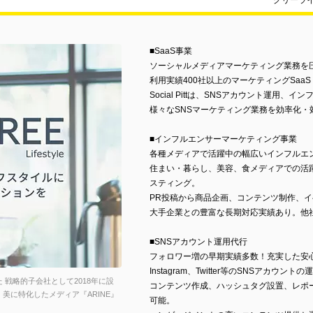
グリーラ
■SaaS事業
ソーシャルメディアマーケティング業務を
利用実績400社以上のマーケティングSaaS「So
Social Pittは、SNSアカウント運用
様々なSNSマーケティング業務を効率化・
■インフルエンサーマーケティング事業
各種メディアで活躍中の幅広いインフルエ
住まい・暮らし、美容、食メディアでの活
スティング。
PR投稿から商品企画、コンテンツ制作、
大手企業との豊富な長期対応実績あり。他
■SNSアカウント運用代行
フォロワー増の早期実績多数！充実した安
Instagram、Twitter等のSNSアカウン
戦略的子会社として2018年に設
コンテンツ作成、ハッシュタグ設置、レポ
、美に特化したメディア『ARINE』
可能。