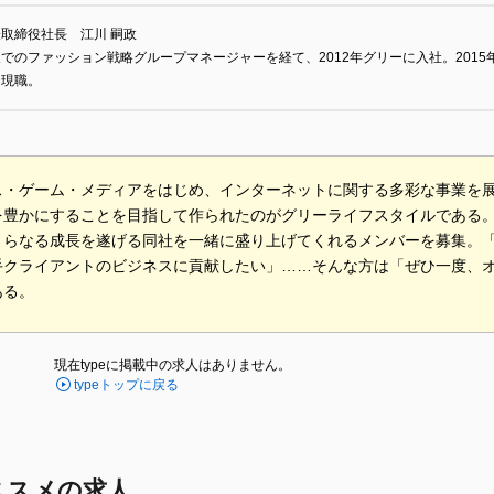
取締役社長 江川 嗣政
でのファッション戦略グループマネージャーを経て、2012年グリーに入社。2015年
、現職。
ス・ゲーム・メディアをはじめ、インターネットに関する多彩な事業を
を豊かにすることを目指して作られたのがグリーライフスタイルである
さらなる成長を遂げる同社を一緒に盛り上げてくれるメンバーを募集。
手クライアントのビジネスに貢献したい」……そんな方は「ぜひ一度、
ある。
現在typeに掲載中の求人はありません。
typeトップに戻る
ススメの求人