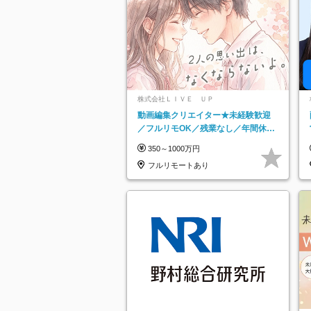
株式会社ＬＩＶＥ ＵＰ
動画編集クリエイター★未経験歓迎
／フルリモOK／残業なし／年間休日
125日／髪・服・ネイル自由／研修充
350～1000万円
実で安心
フルリモートあり