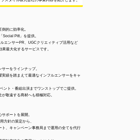
イフスタイル株式会社の事業内容を紹介します。
圧倒的に効率化。
cial Pitt」を提供。
、インフルエンサーPR、UGCクリエィティブ活用など
効果最大化するサービスです。
ンサーをラインナップ。
躍実績を踏まえて最適なインフルエンサーをキャ
イベント・番組出演までワンストップでご提供。
社が敬遠する商材へも積極対応。
心サポートを展開。
トの運用方針の策定から、
ート、キャンペーン事務局まで運用の全てを代行