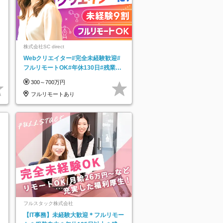
株式会社SC direct
Webクリエイター#完全未経験歓迎#
フルリモートOK#年休130日#残業月
5h以下#全国募集#最大1年の研修
300～700万円
フルリモートあり
フルスタック株式会社
【IT事務】未経験大歓迎＊フルリモー