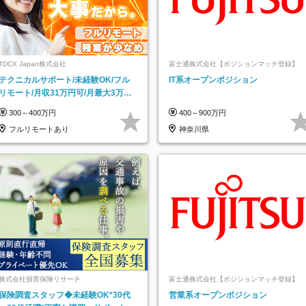
TDCX Japan株式会社
富士通株式会社【ポジションマッチ登録】
テクニカルサポート/未経験OK/フル
IT系オープンポジション
リモート/月収31万円可/月最大3万の
インセンティブ支給/平均年齢33歳
300～400万円
400～900万円
フルリモートあり
神奈川県
株式会社損害保険リサーチ
富士通株式会社【ポジションマッチ登録】
保険調査スタッフ◆未経験OK*30代
営業系オープンポジション