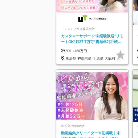
ＦＪＵＴプラス株式会社
カスタマーサポート*未経験歓迎*リモ
ートOK*月27.7万可*賞与年2回*転勤
なし*連休OK/ZE010232
300～450万円
東京都_神奈川県_千葉県_大阪府_愛
知県…
株式会社viralinks
動画編集クリエイター※初掲載｜未