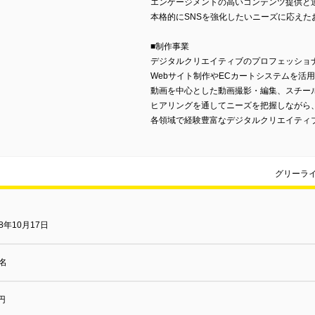
エンゲージメントの高いコンテンツ提供と
本格的にSNSを強化したいニーズに応えた
■制作事業
デジタルクリエイティブのプロフェッショ
Webサイト制作やECカートシステムを活
動画を中心とした動画撮影・編集、スチー
ヒアリングを通してニーズを把握しながら
各領域で経験豊富なデジタルクリエイティ
グリーラ
18年10月17日
0名
円