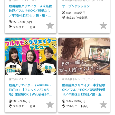
株式会社ＬＩＶＥ ＵＰ
株式会社野村総合研究所【ポジションマッチ登録】
動画編集クリエイター★未経験
オープンポジション
歓迎／フルリモOK／残業なし
500～1500万円
／年間休日125日／髪・服・ネ
東京都_神奈川県
イル自由／研修充実で安心
350～1000万円
フルリモートあり
株式会社ＯＬＣ
株式会社トレンドクリエイト
動画クリエイター（YouTube・
動画編集クリエイター◆未経験
TikTok）【フレックス/フルリ
OK／フルリモOK／ほぼ定時帰
モ】未経験OK｜Web研修1年間
り／年間休日125日／髪・服・
｜副業OK
ネイル自由／副業OK
300～350万円
350～1000万円
フルリモートあり
フルリモートあり