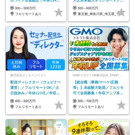
ホワイト企業認定｜年休134日
大丈夫★超大手リクルートグル
｜リモートOK
ープの正社員/sg
300～500万円
300～600万円
フルリモートあり
東京都_神奈川県_埼玉県_千葉県_大阪府…
株式会社さくらインベスト
GMOコネクトHR株式会社【GMOインターネットグループ】
配信ディレクター（ウェビナー
【総合職（事務/マーケ/広報
運営）／フルリモートOK／土
等）】未経験大歓迎／フルリモ
日祝休み／年休123日／年収
可で全国募集！年収アップ多数
600万円可
★年休最大130日★
400～600万円
300～700万円
フルリモートあり
フルリモートあり