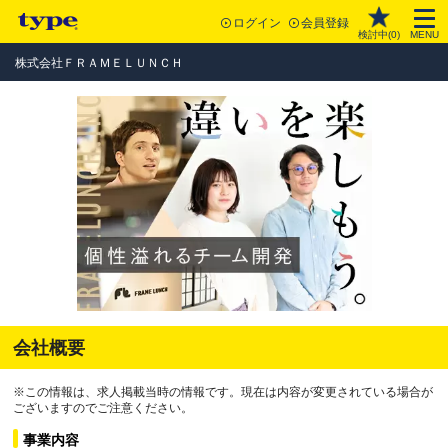
ログイン
会員登録
検討中(
0
)
MENU
株式会社ＦＲＡＭＥＬＵＮＣＨ
会社概要
※この情報は、求人掲載当時の情報です。現在は内容が変更されている場合が
ございますのでご注意ください。
事業内容