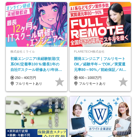
株式会社ミライル
FLARETECH株式会社
初級エンジニア/未経験歓迎/文
開発エンジニア｜フルリモート
系OK/定着率100％/最長1年の
OK／経験半年～でOK／実質還
自社ITスクール研修あり/年休
元率80～90%／前給保証／AI系
130日
など最先端案件多数
250～400万円
400～1000万円
フルリモートあり
フルリモートあり