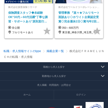
株式会社損害保険リサーチ
株式会社ワールドコーポレーション 採用事業部【上場グループ】
保険調査スタッフ◆未経験
管理事務 『楽々★フルリモート
OK*30代～60代活躍*丁寧な講
面談あり◇ホワイト企業認定受
習・サポートあり*原則直行直
賞◇完全週休2日◇賞与年2回
帰／全国募集・業務委託
/p13
非公開
350～600万円
フルリモートあり
東京都_神奈川県_埼玉県_千葉県_大阪府…
転職・求人情報サイトのtype
掲載企業一覧
株式会社ＦＲＡＭＥＬＵＮ
ＣＨの転職・求人情報
職種から求人を探す
勤務地から求人を探す
求人掲載・利用規約・お問合せ
ホーム
ログイン