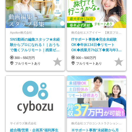
Apollon株式会社
株式会社エスアイイー 【東京プロマーケット上場】
SNS動画の編集スタッフ★未経
ITサポート事務◆完全未経験
験からプロになれる！｜おうち
OK◆年休134日◆リモート
で働くフルリモート｜残業ゼロ
OK◆残業月7h以下◆賞与年3回
で18時退勤◎
◆5年目まで必ず昇給
300～550万円
300～500万円
フルリモートあり
フルリモートあり
サイボウズ株式会社
株式会社コプロコンストラクション【東証プライム上場コプロ・ホールディングス子会社】
総合職/営業・企画系*福利厚生
※サポート事務*未経験から月