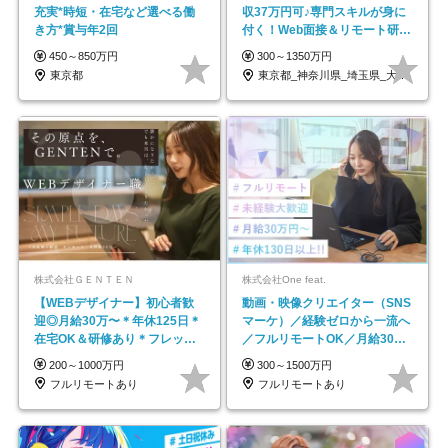
充実*時短・在宅など選べる働
収37万円可♪専門スキルが身に
き方*賞与年2回
付く！Web面接＆リモート研修
も充実♪/a
450～850万円
300～1350万円
東京都
東京都_神奈川県_埼玉県_大阪府_愛知県…
株式会社ＧＥＮＴＥＮ
株式会社One feat.
【WEBデザイナー】初⼼者歓
動画・映像クリエイター（SNS
迎◎⽉給30万〜＊年休125⽇＊
マーケ）／経験ゼロから一流へ
在宅OK＆研修あり＊フレック
／フルリモートOK／月給30万
ス
円～／年休130日以上
200～1000万円
300～1500万円
フルリモートあり
フルリモートあり