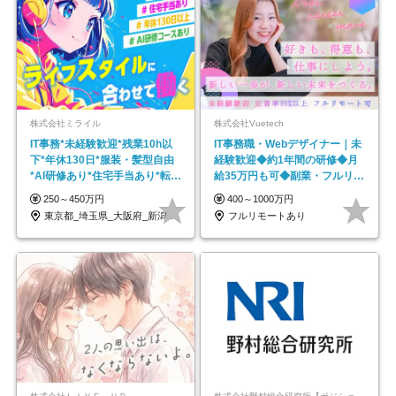
株式会社ミライル
株式会社Vuetech
IT事務*未経験歓迎*残業10h以
IT事務職・Webデザイナー｜未
下*年休130日*服装・髪型自由
経験歓迎◆約1年間の研修◆月
*AI研修あり*住宅手当あり*転勤
給35万円も可◆副業・フルリモ
なし
ート可◆年休126日
250～450万円
400～1000万円
東京都_埼玉県_大阪府_新潟県_福岡県
フルリモートあり