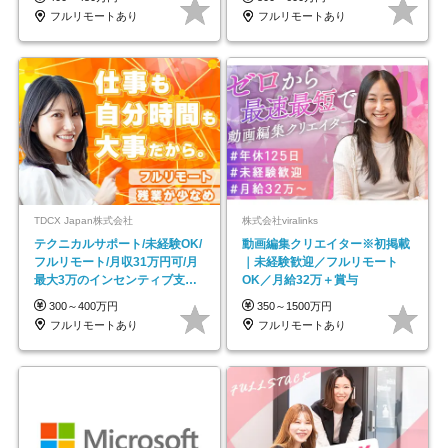
フルリモートあり
フルリモートあり
TDCX Japan株式会社
株式会社viralinks
テクニカルサポート/未経験OK/
動画編集クリエイター※初掲載
フルリモート/月収31万円可/月
｜未経験歓迎／フルリモート
最大3万のインセンティブ支給/
OK／月給32万＋賞与
平均年齢33歳
300～400万円
350～1500万円
フルリモートあり
フルリモートあり