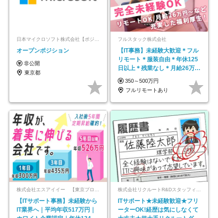
日本マイクロソフト株式会社【ポジションマッチ登録】
フルスタック株式会社
オープンポジション
【IT事務】未経験大歓迎＊フル
リモート＊服装自由＊年休125
非公開
日以上＊残業なし＊月給26万円
東京都
以上
350～500万円
フルリモートあり
株式会社エスアイイー 【東京プロマーケット上場】
株式会社リクルートR&Dスタッフィング【リクルートグループ】
【ITサポート事務】未経験から
ITサポート★未経験歓迎★フリ
IT業界へ｜平均年収517万円｜
ーターOK!経歴は気にしなくて