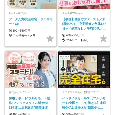
Apollon株式会社
合同会社Willmate
データ入力/完全在宅・フルリモ
【事務】働き方ファースト／未
ートOK！
経験OK！／充実研修／年休127
日～／残業なし／平均20代／リ
300～550万円
モートOK
400～550万円
フルリモートあり
フルリモートあり
株式会社サイヨウブ
ミイダス株式会社【東証プライム上場パーソルグループ】
採用サポート*フルリモート勤
インサイドセールス【フルリモ
務*フレックスタイム制*年休
ート/全国どこでも働ける】未経
120日*土日祝休み*残業ほぼな
験OK*土日祝休み*残業少なめ*
し*育児中社員8割以上
在宅勤務手当あり
400～450万円
300～600万円