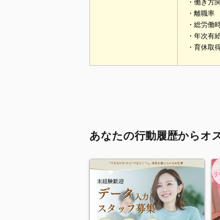
・働き方関
・離職率 
・総労働時
・年次有給
・育休取得
あなたの行動履歴からオ