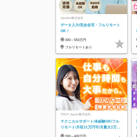
Apollon株式会社
データ入力/完全在宅・フルリモート
OK！
300～550万円
フルリモートあり
TDCX Japan株式会社
テクニカルサポート/未経験OK/フル
リモート/月収31万円可/月最大3万の
インセンティブ支給/平均年齢33歳
300～400万円