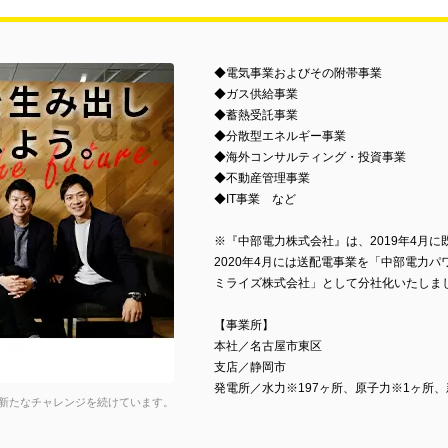
◆電気事業およびその附帯事業
◆ガス供給事業
◆蓄熱受託事業
◆分散型エネルギー事業
◆海外コンサルティング・投資事業
◆不動産管理事業
◆IT事業 など
※『中部電力株式会社』は、2019年4月に
2020年4月には送配電事業を「中部電力
ミライズ株式会社」として分社化いたしま
【事業所】
本社／名古屋市東区
支店／静岡市
発電所／水力※197ヶ所、原子力※1ヶ所
新たなチャレンジを続けています。