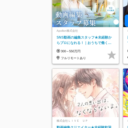
Apollon株式会社
SNS動画の編集スタッフ★未経験か
らプロになれる！｜おうちで働くフ
ルリモート｜残業ゼロで18時退勤◎
300～550万円
フルリモートあり
株式会社ＬＩＶＥ ＵＰ
動画編集クリエイター★未経験歓迎