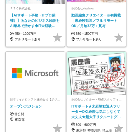
ＦＴＣ株式会社
株式会社viralinks
【AIサポート事務（ITプロ候
動画編集クリエイター※初掲載
補）】あなたのビジネス経験を
｜未経験歓迎／フルリモート
AI業界で活かす◆IT未経験
OK／月給32万＋賞与
OK◆目指せるコンサル
450～1200万円
350～1500万円
フルリモートあり
フルリモートあり
日本マイクロソフト株式会社【ポジションマッチ登録】
株式会社リクルートR&Dスタッフィング【リクルートグループ】
オープンポジション
ITサポート★未経験歓迎★フリ
ーターOK!経歴は気にしなくて
非公開
大丈夫★超大手リクルートグル
東京都
ープの正社員/sg
300～600万円
東京都_神奈川県_埼玉県_千葉県_大阪府…