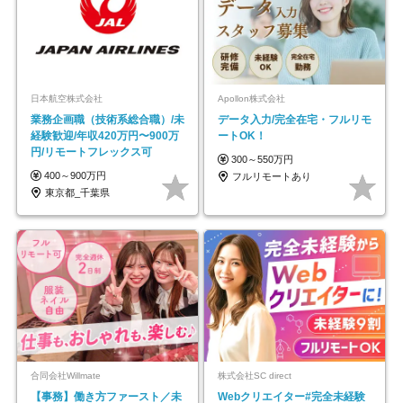
日本航空株式会社
Apollon株式会社
業務企画職（技術系総合職）/未
データ入力/完全在宅・フルリモ
経験歓迎/年収420万円〜900万
ートOK！
円/リモートフレックス可
300～550万円
400～900万円
フルリモートあり
東京都_千葉県
合同会社Willmate
株式会社SC direct
【事務】働き方ファースト／未
Webクリエイター#完全未経験