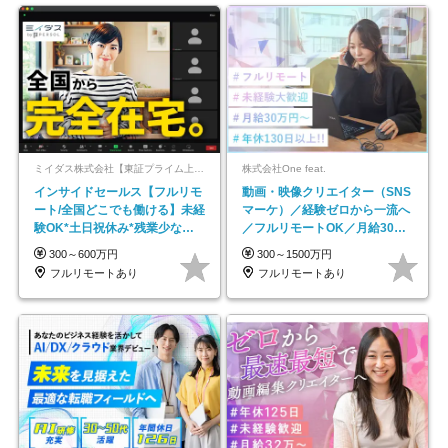
ミイダス株式会社【東証プライム上場パーソルグループ】
株式会社One feat.
インサイドセールス【フルリモ
動画・映像クリエイター（SNS
ート/全国どこでも働ける】未経
マーケ）／経験ゼロから一流へ
験OK*土日祝休み*残業少なめ*
／フルリモートOK／月給30万
在宅勤務手当あり
円～／年休130日以上
300～600万円
300～1500万円
フルリモートあり
フルリモートあり