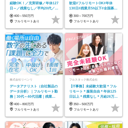
経験OK！／充実研修／年休127
歓迎#フルリモートOK#年休
日～／残業なし／平均20代／リ
130日#残業月5h以下#全国募集
モートOK
#最大1年の研修
400～550万円
300～700万円
フルリモートあり
フルリモートあり
株式会社リベンリ
フルスタック株式会社
データアナリスト（自社製品の
【IT事務】未経験大歓迎＊フル
データ分析）｜フルリモート勤
リモート＊服装自由＊年休125
務｜30代～40代活躍｜残業少
日以上＊残業なし＊月給26万円
なめ｜子育て社員多数活躍
以上
400～800万円
350～500万円
フルリモートあり
フルリモートあり