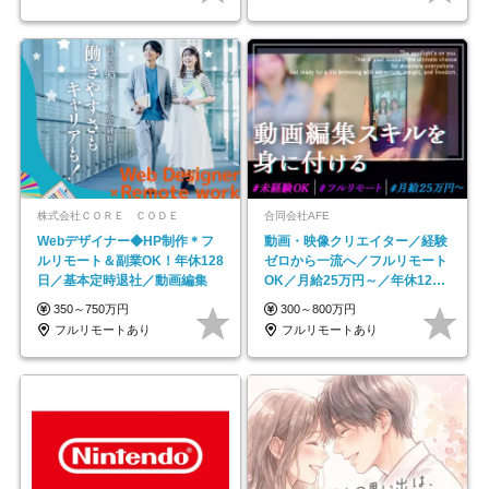
株式会社ＣＯＲＥ ＣＯＤＥ
合同会社AFE
Webデザイナー◆HP制作＊フ
動画・映像クリエイター／経験
ルリモート＆副業OK！年休128
ゼロから一流へ／フルリモート
日／基本定時退社／動画編集
OK／月給25万円～／年休125
日以上
350～750万円
300～800万円
フルリモートあり
フルリモートあり