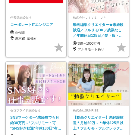
任天堂株式会社
株式会社ＬＩＶＥ ＵＰ
コーポレートITエンジニア
動画編集クリエイター★未経験
歓迎／フルリモOK／残業なし
非公開
／年間休日125日／髪・服・ネ
東京都_京都府
イル自由／研修充実で安心
350～1000万円
フルリモートあり
ゼロプライド株式会社
株式会社SUNRISE
SNSマーケター*未経験でも月
【動画クリエイター】未経験歓
給30万円～*フルリモート可
迎＊月給30万～＊年休125日以
*SNS好き歓迎*年休130日*有休
上＊フルリモ・フルフレックス
取得率100%
◆10名の採用が決定◆