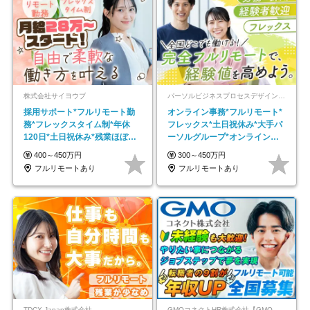
株式会社サイヨウブ
パーソルビジネスプロセスデザイン株式会社 事業開発本部
採用サポート*フルリモート勤
オンライン事務*フルリモート*
務*フレックスタイム制*年休
フレックス*土日祝休み*大手パ
120日*土日祝休み*残業ほぼな
ーソルグループ*オンライン面
し*育児中社員8割以上
接*30～40代活躍中
400～450万円
300～450万円
フルリモートあり
フルリモートあり
TDCX Japan株式会社
GMOコネクトHR株式会社【GMOインターネットグループ】