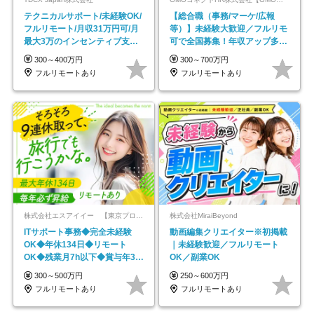
テクニカルサポート/未経験OK/
【総合職（事務/マーケ/広報
フルリモート/月収31万円可/月
等）】未経験大歓迎／フルリモ
最大3万のインセンティブ支給/
可で全国募集！年収アップ多数
平均年齢33歳
★年休最大130日★
300～400万円
300～700万円
フルリモートあり
フルリモートあり
株式会社エスアイイー 【東京プロマーケット上場】
株式会社MiraiBeyond
ITサポート事務◆完全未経験
動画編集クリエイター※初掲載
OK◆年休134日◆リモート
｜未経験歓迎／フルリモート
OK◆残業月7h以下◆賞与年3回
OK／副業OK
◆5年目まで必ず昇給
300～500万円
250～600万円
フルリモートあり
フルリモートあり