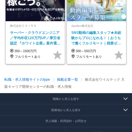
株式会社ＣＡＩＲＮ
Apollon株式会社
サーバー・クラウドエンジニア
SNS動画の編集スタッフ★未経
／平均年収120万円UP／厚労省
験からプロになれる！｜おうち
認定 『ホワイト企業』案件選択
で働くフルリモート｜残業ゼロ
制度／年休129日
で18時退勤◎
350～1500万円
300～550万円
フルリモートあり
フルリモートあり
転職・求人情報サイトのtype
掲載企業一覧
株式会社ウイルテック 大
阪キャリア開発センターの転職・求人情報
職種から求人を探す
勤務地から求人を探す
求人掲載・利用規約・お問合せ