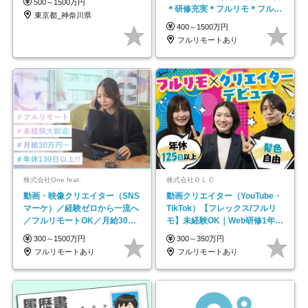
500～1500万円
＊研修充実＊フルリモ＊フルフ
東京都_神奈川県
レックス＊
400～1500万円
フルリモートあり
株式会社One feat.
株式会社ＯＬＣ
動画・映像クリエイター（SNS
動画クリエイター（YouTube・
マーケ）／経験ゼロから一流へ
TikTok）【フレックス/フルリ
／フルリモートOK／月給30万
モ】未経験OK｜Web研修1年間
円～／年休130日以上
｜副業OK
300～1500万円
300～350万円
フルリモートあり
フルリモートあり