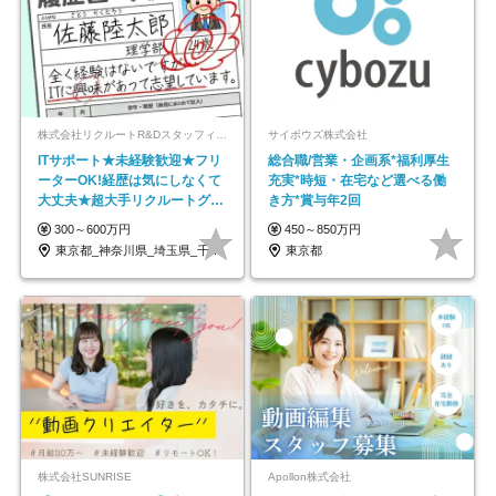
株式会社リクルートR&Dスタッフィング【リクルートグループ】
サイボウズ株式会社
ITサポート★未経験歓迎★フリ
総合職/営業・企画系*福利厚生
ーターOK!経歴は気にしなくて
充実*時短・在宅など選べる働
大丈夫★超大手リクルートグル
き方*賞与年2回
ープの正社員/sg
300～600万円
450～850万円
東京都_神奈川県_埼玉県_千葉県_大阪府…
東京都
株式会社SUNRISE
Apollon株式会社