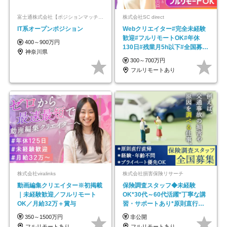
富士通株式会社【ポジションマッチ登録】
株式会社SC direct
IT系オープンポジション
Webクリエイター#完全未経験
歓迎#フルリモートOK#年休
400～900万円
130日#残業月5h以下#全国募集
神奈川県
#最大1年の研修
300～700万円
フルリモートあり
株式会社viralinks
株式会社損害保険リサーチ
動画編集クリエイター※初掲載
保険調査スタッフ◆未経験
｜未経験歓迎／フルリモート
OK*30代～60代活躍*丁寧な講
OK／月給32万＋賞与
習・サポートあり*原則直行直
帰／全国募集・業務委託
350～1500万円
非公開
フルリモートあり
フルリモートあり