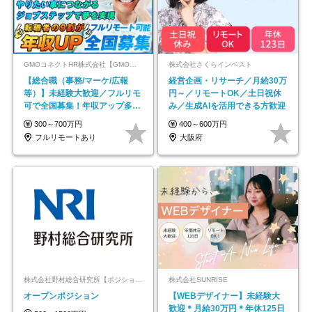
GMOコネクトHR株式会社【GMOインターネットグループ】
株式会社さくらインベスト
【総合職（事務/マーケ/広報
経営企画・リサーチ／月給30万
等）】未経験大歓迎／フルリモ
円～／リモートOK／土日祝休
可で全国募集！年収アップ多数
み／生成AIを活用できる方歓迎
★年休最大130日★
300～700万円
400～600万円
フルリモートあり
大阪府
株式会社野村総合研究所【ポジションマッチ登録】
株式会社SUNRISE
オープンポジション
【WEBデザイナー】未経験大
歓迎＊月給30万円＊年休125日