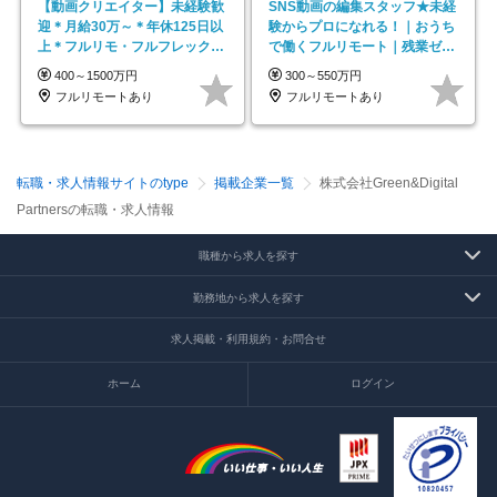
【動画クリエイター】未経験歓
SNS動画の編集スタッフ★未経
迎＊月給30万～＊年休125日以
験からプロになれる！｜おうち
上＊フルリモ・フルフレックス
で働くフルリモート｜残業ゼロ
◆10名の採用が決定◆
で18時退勤◎
400～1500万円
300～550万円
フルリモートあり
フルリモートあり
転職・求人情報サイトのtype
掲載企業一覧
株式会社Green&Digital
Partnersの転職・求人情報
職種から求人を探す
勤務地から求人を探す
求人掲載・利用規約・お問合せ
ホーム
ログイン