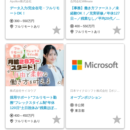
Apollon株式会社
合同会社Willmate
データ入力/完全在宅・フルリモ
【事務】働き方ファースト／未
ートOK！
経験OK！／充実研修／年休127
日～／残業なし／平均20代／リ
300～550万円
モートOK
400～550万円
フルリモートあり
フルリモートあり
株式会社サイヨウブ
日本マイクロソフト株式会社【ポジションマッチ登録】
採用サポート*フルリモート勤
オープンポジション
務*フレックスタイム制*年休
非公開
120日*土日祝休み*残業ほぼな
東京都
し*育児中社員8割以上
400～450万円
フルリモートあり