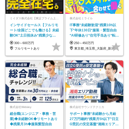
ミイダス株式会社【東証プライム上場パーソルグループ】
株式会社ミライル
インサイドセールス【フルリモ
IT事務*未経験歓迎*残業10h以
ート/全国どこでも働ける】未経
下*年休130日*服装・髪型自由
験OK*土日祝休み*残業少なめ*
*AI研修あり*住宅手当あり*転勤
在宅勤務手当あり
なし
300～600万円
250～450万円
フルリモートあり
東京都_埼玉県_大阪府_新潟県_福岡県
株式会社Widsley
株式会社サウンドテクニカ
総合職(エンジニア・事務・営
サポート事務*未経験から月給
業)◆未経験OK◆リモートあり
27万円確約*残業月5h以下*日立
◆残業月3h◆服装髪型自由
G受託の安定基盤*湘南エリア勤