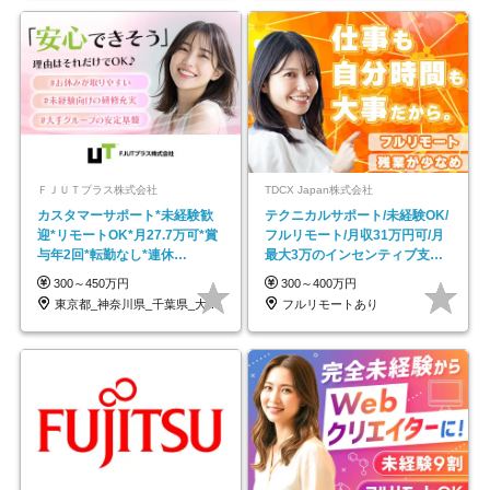
ＦＪＵＴプラス株式会社
TDCX Japan株式会社
カスタマーサポート*未経験歓
テクニカルサポート/未経験OK/
迎*リモートOK*月27.7万可*賞
フルリモート/月収31万円可/月
与年2回*転勤なし*連休
最大3万のインセンティブ支給/
OK/ZE010232
平均年齢33歳
300～450万円
300～400万円
東京都_神奈川県_千葉県_大阪府_愛知県…
フルリモートあり