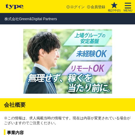
ログイン
会員登録
検討中(
0
)
MENU
株式会社Green&Digital Partners
会社概要
※この情報は、求人掲載当時の情報です。現在は内容が変更されている場合が
ございますのでご注意ください。
事業内容