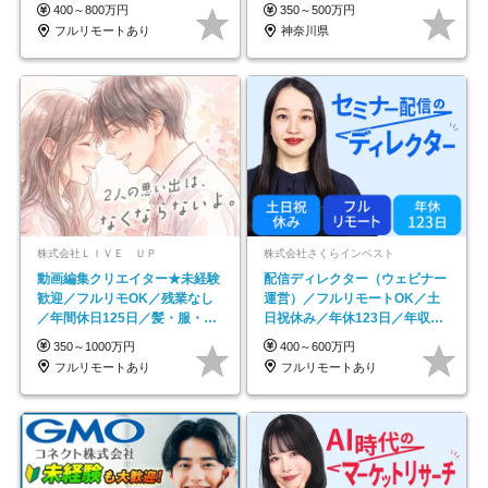
務
400～800万円
350～500万円
フルリモートあり
神奈川県
株式会社ＬＩＶＥ ＵＰ
株式会社さくらインベスト
動画編集クリエイター★未経験
配信ディレクター（ウェビナー
歓迎／フルリモOK／残業なし
運営）／フルリモートOK／土
／年間休日125日／髪・服・ネ
日祝休み／年休123日／年収
イル自由／研修充実で安心
600万円可
350～1000万円
400～600万円
フルリモートあり
フルリモートあり