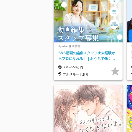
Apollon株式会社
SNS動画の編集スタッフ★未経験か
らプロになれる！｜おうちで働くフ
ルリモート｜残業ゼロで18時退勤◎
300～550万円
フルリモートあり