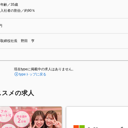
年齢／35歳
入社者の割合／約90％
円
表取締役社長 野田 亨
現在typeに掲載中の求人はありません。
typeトップに戻る
ススメの求人