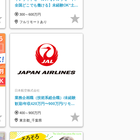
全国どこでも働ける】未経験OK*土日
祝休み*残業少なめ*在宅勤務手当あり
300～600万円
フルリモートあり
日本航空株式会社
業務企画職（技術系総合職）/未経験
歓迎/年収420万円〜900万円/リモー
トフレックス可
400～900万円
東京都_千葉県