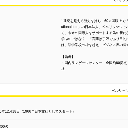
ベルリッ
1世紀を超える歴史を持ち、60ヵ国以上で「言語」
ational,Inc.」の日本法人、ベルリッツジャパ
て、未来の国際人をサポートする為の新た
学ぶのではなく、「言葉は手段であり目的
は、語学学校の枠を超え、ビジネス界の将
【備考】
・国内ランゲージセンター 全国約80拠点 ・
社
ベルリッ
80年12月18日（1966年日本支社としてスタート）
800名