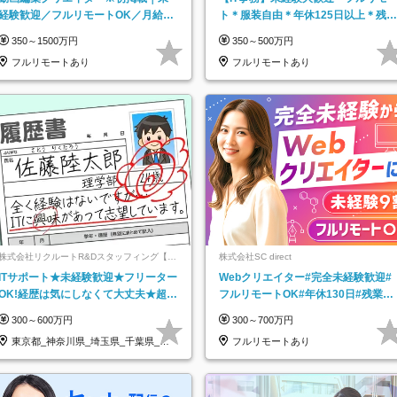
経験歓迎／フルリモートOK／月給32
ト＊服装自由＊年休125日以上＊残業
万＋賞与
なし＊月給26万円以上
350～1500万円
350～500万円
フルリモートあり
フルリモートあり
株式会社リクルートR&Dスタッフィング【リ
株式会社SC direct
クルートグループ】
ITサポート★未経験歓迎★フリーター
Webクリエイター#完全未経験歓迎#
OK!経歴は気にしなくて大丈夫★超大
フルリモートOK#年休130日#残業月
手リクルートグループの正社員/sg
5h以下#全国募集#最大1年の研修
300～600万円
300～700万円
東京都_神奈川県_埼玉県_千葉県_大
フルリモートあり
阪府…