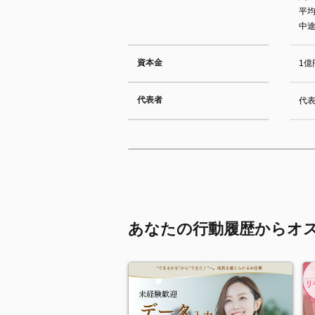
平均
中途
資本金
1億
代表者
代
あなたの行動履歴からオ