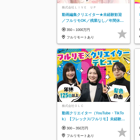
株式会社ＬＩＶＥ ＵＰ
動画編集クリエイター★未経験歓迎
／フルリモOK／残業なし／年間休日
125日／髪・服・ネイル自由／研修充
350～1000万円
実で安心
フルリモートあり
株式会社ＯＬＣ
動画クリエイター（YouTube・TikTo
k）【フレックス/フルリモ】未経験O
K｜Web研修1年間｜副業OK
300～350万円
フルリモートあり