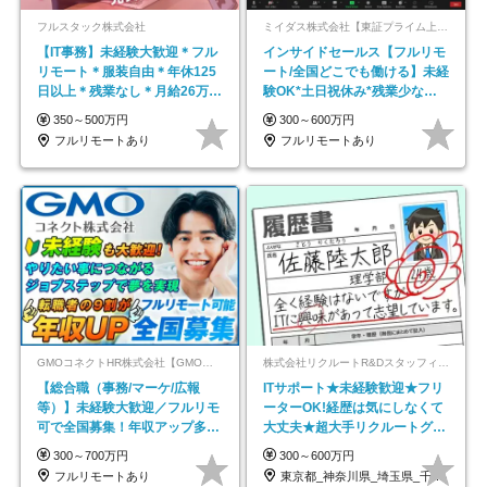
フルスタック株式会社
ミイダス株式会社【東証プライム上場パーソルグループ】
【IT事務】未経験大歓迎＊フル
インサイドセールス【フルリモ
リモート＊服装自由＊年休125
ート/全国どこでも働ける】未経
日以上＊残業なし＊月給26万円
験OK*土日祝休み*残業少なめ*
以上
在宅勤務手当あり
350～500万円
300～600万円
フルリモートあり
フルリモートあり
GMOコネクトHR株式会社【GMOインターネットグループ】
株式会社リクルートR&Dスタッフィング【リクルートグループ】
【総合職（事務/マーケ/広報
ITサポート★未経験歓迎★フリ
等）】未経験大歓迎／フルリモ
ーターOK!経歴は気にしなくて
可で全国募集！年収アップ多数
大丈夫★超大手リクルートグル
★年休最大130日★
ープの正社員/sg
300～700万円
300～600万円
フルリモートあり
東京都_神奈川県_埼玉県_千葉県_大阪府…