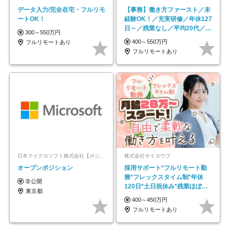
データ入力/完全在宅・フルリモ
【事務】働き方ファースト／未
ートOK！
経験OK！／充実研修／年休127
日～／残業なし／平均20代／リ
300～550万円
モートOK
400～550万円
フルリモートあり
フルリモートあり
日本マイクロソフト株式会社【ポジションマッチ登録】
株式会社サイヨウブ
オープンポジション
採用サポート*フルリモート勤
務*フレックスタイム制*年休
非公開
120日*土日祝休み*残業ほぼな
東京都
し*育児中社員8割以上
400～450万円
フルリモートあり