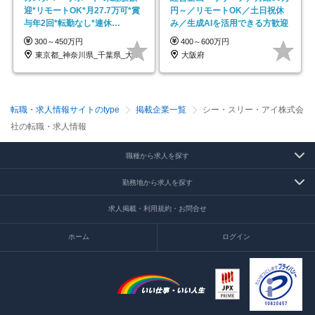
迎*リモートOK*月27.7万可*賞
円～／リモートOK／土日祝休
与年2回*転勤なし*連休
み／生成AIを活用できる方歓迎
OK/ZE010232
300～450万円
400～600万円
東京都_神奈川県_千葉県_大阪府_愛知県…
大阪府
転職・求人情報サイトのtype
掲載企業一覧
シー・スリー・アイ株式会
社の転職・求人情報
職種から求人を探す
勤務地から求人を探す
求人掲載・利用規約・お問合せ
ホーム
ログイン