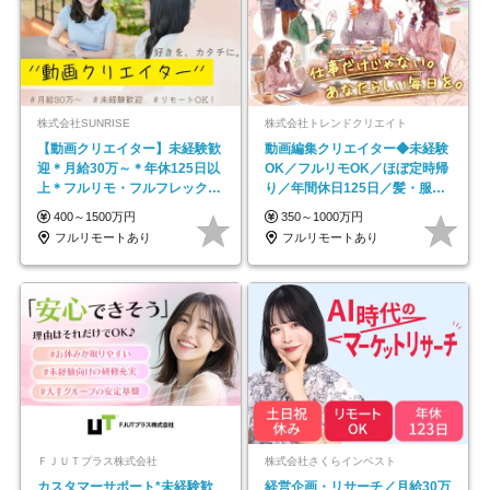
株式会社SUNRISE
株式会社トレンドクリエイト
【動画クリエイター】未経験歓
動画編集クリエイター◆未経験
迎＊月給30万～＊年休125日以
OK／フルリモOK／ほぼ定時帰
上＊フルリモ・フルフレックス
り／年間休日125日／髪・服・
◆10名の採用が決定◆
ネイル自由／副業OK
400～1500万円
350～1000万円
フルリモートあり
フルリモートあり
ＦＪＵＴプラス株式会社
株式会社さくらインベスト
カスタマーサポート*未経験歓
経営企画・リサーチ／月給30万