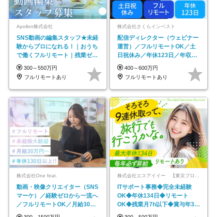
Apollon株式会社
株式会社さくらインベスト
SNS動画の編集スタッフ★未経
配信ディレクター（ウェビナー
験からプロになれる！｜おうち
運営）／フルリモートOK／土
で働くフルリモート｜残業ゼロ
日祝休み／年休123日／年収
で18時退勤◎
600万円可
300～550万円
400～600万円
フルリモートあり
フルリモートあり
株式会社One feat.
株式会社エスアイイー 【東京プロマーケット上場】
動画・映像クリエイター（SNS
ITサポート事務◆完全未経験
マーケ）／経験ゼロから一流へ
OK◆年休134日◆リモート
／フルリモートOK／月給30万
OK◆残業月7h以下◆賞与年3回
円～／年休130日以上
◆5年目まで必ず昇給