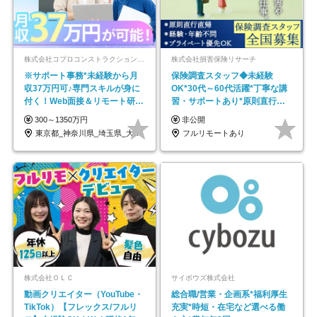
株式会社コプロコンストラクション【東証プライム上場コプロ・ホールディングス子会社】
株式会社損害保険リサーチ
※サポート事務*未経験から月
保険調査スタッフ◆未経験
収37万円可♪専門スキルが身に
OK*30代～60代活躍*丁寧な講
付く！Web面接＆リモート研修
習・サポートあり*原則直行直
も充実♪/a
帰／全国募集・業務委託
300～1350万円
非公開
東京都_神奈川県_埼玉県_大阪府_愛知県…
フルリモートあり
株式会社ＯＬＣ
サイボウズ株式会社
動画クリエイター（YouTube・
総合職/営業・企画系*福利厚生
TikTok）【フレックス/フルリ
充実*時短・在宅など選べる働