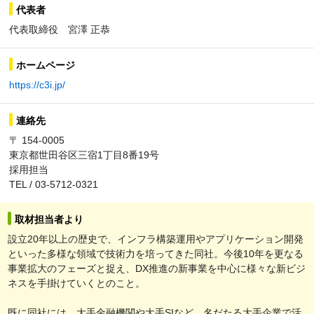
代表者
代表取締役 宮澤 正恭
ホームページ
https://c3i.jp/
連絡先
〒 154-0005
東京都世田谷区三宿1丁目8番19号
採用担当
TEL / 03-5712-0321
取材担当者より
設立20年以上の歴史で、インフラ構築運用やアプリケーション開発
といった多様な領域で技術力を培ってきた同社。今後10年を更なる
事業拡大のフェーズと捉え、DX推進の新事業を中心に様々な新ビジ
ネスを手掛けていくとのこと。
既に同社には、大手金融機関や大手SIなど、名だたる大手企業で活