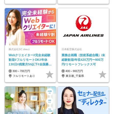
株式会社SC direct
日本航空株式会社
Webクリエイター#完全未経験
業務企画職（技術系総合職）/未
歓迎#フルリモートOK#年休
経験歓迎/年収420万円〜900万
130日#残業月5h以下#全国募集
円/リモートフレックス可
#最大1年の研修
300～700万円
400～900万円
フルリモートあり
東京都_千葉県