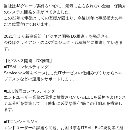
当社はJAグループ案件を中心に、景気に左右されない金融・保険系
のシステム開発を手がけてきました。
この22年で事業としての基礎が固まり、今後10年は事業拡大の年
だと位置付けております。
2021年より新事業部「ビジネス開発 DX推進」を発足させ、
今後はクライアントのDXプロジェクトも積極的に推進していきま
す。
【ビジネス開発 DX推進】
■ITSMコンサルティング
ServiceNow等をベースにしたITサービスの仕組みづくりからヘル
プデスクなどの運用をサポートします。
■EUC管理コンサルティング
エンドユーザー業務の現場に放置されているEUCを業務およびシス
テム分析を実施して、IT統制に必要な保守/保全の仕組みを構築し
ます。
■ITコンシェルジュ
エンドユーザーの課題や問題、お困り事をITSM、EUC統制等の経