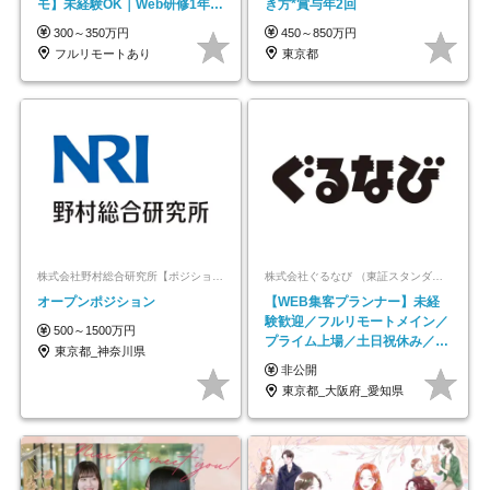
モ】未経験OK｜Web研修1年間
き方*賞与年2回
｜副業OK
300～350万円
450～850万円
フルリモートあり
東京都
株式会社野村総合研究所【ポジションマッチ登録】
株式会社ぐるなび （東証スタンダード上場）
オープンポジション
【WEB集客プランナー】未経
験歓迎／フルリモートメイン／
500～1500万円
プライム上場／土日祝休み／東
東京都_神奈川県
京・大阪・名古屋
非公開
東京都_大阪府_愛知県