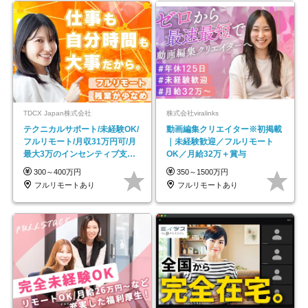
TDCX Japan株式会社
株式会社viralinks
テクニカルサポート/未経験OK/
動画編集クリエイター※初掲載
フルリモート/月収31万円可/月
｜未経験歓迎／フルリモート
最大3万のインセンティブ支給/
OK／月給32万＋賞与
平均年齢33歳
300～400万円
350～1500万円
フルリモートあり
フルリモートあり