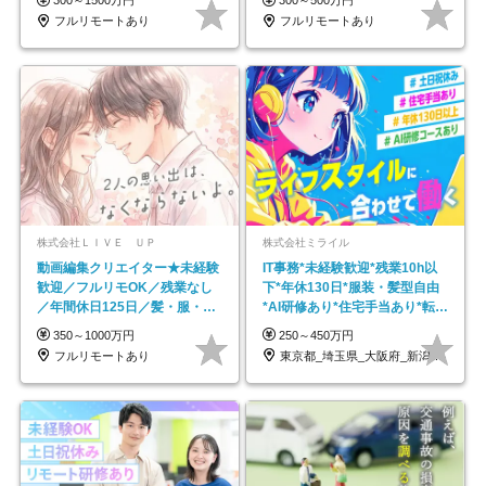
300～1500万円
300～500万円
フルリモートあり
フルリモートあり
株式会社ＬＩＶＥ ＵＰ
株式会社ミライル
動画編集クリエイター★未経験
IT事務*未経験歓迎*残業10h以
歓迎／フルリモOK／残業なし
下*年休130日*服装・髪型自由
／年間休日125日／髪・服・ネ
*AI研修あり*住宅手当あり*転勤
イル自由／研修充実で安心
なし
350～1000万円
250～450万円
フルリモートあり
東京都_埼玉県_大阪府_新潟県_福岡県