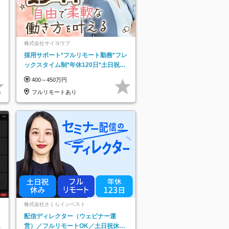
株式会社サイヨウブ
採用サポート*フルリモート勤務*フレ
ックスタイム制*年休120日*土日祝休
み*残業ほぼなし*育児中社員8割以上
400～450万円
フルリモートあり
株式会社さくらインベスト
配信ディレクター（ウェビナー運
日
営）／フルリモートOK／土日祝休み