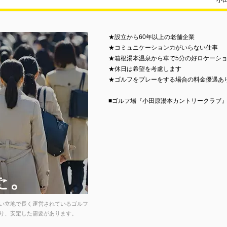
小
★設立から60年以上の老舗企業
★コミュニケーション力がいらない仕事
★箱根湯本温泉から車で5分の好ロケーシ
★休日は希望を考慮します
★ゴルフをプレーをする場合の料金優遇あ
■ゴルフ場『小田原湯本カントリークラブ
い立地で長く運営されているゴルフ
り、安定した需要があります。