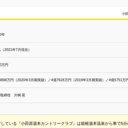
小
60年
名（2021年7月現在）
00万円
3898万円（2020年3月期実績）／4億7626万円（2019年3月期実績）／4億5751万
取締役 片桐 晃
営している『小田原湯本カントリークラブ』は箱根湯本温泉から車で5分