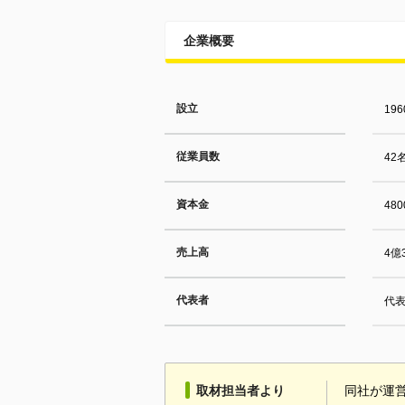
企業概要
設立
19
従業員数
42
資本金
48
売上高
4億
代表者
代表
取材担当者より
同社が運