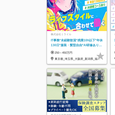
株式会社ミライル
IT事務*未経験歓迎*残業10h以下*年休
130日*服装・髪型自由*AI研修あり*
住宅手当あり*転勤なし
250～450万円
東京都_埼玉県_大阪府_新潟県_福岡
県