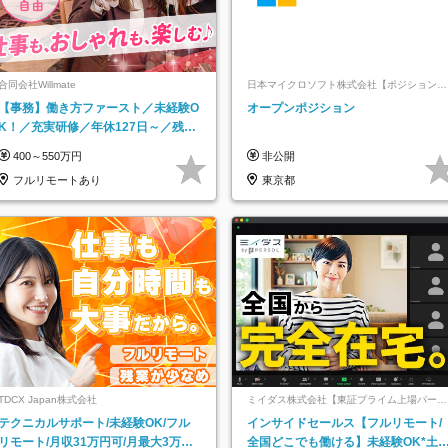
合同会社Willmate
日本マイクロソフト株式会社【ポジションマ
ッチ登録】
【事務】働き方ファースト／未経験O
オープンポジション
K！／充実研修／年休127日～／残業
なし／平均20代／リモートOK
400～550万円
非公開
フルリモートあり
東京都
TDCX Japan株式会社
ミイダス株式会社【東証プライム上場パーソ
ルグループ】
テクニカルサポート/未経験OK/フル
インサイドセールス【フルリモート/
リモート/月収31万円可/月最大3万の
全国どこでも働ける】未経験OK*土