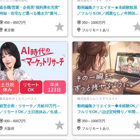
サイボウズ株式会社
株式会社ＬＩＶＥ ＵＰ
総合職/営業・企画系*福利厚生充実*
動画編集クリエイター★未経験歓迎
時短・在宅など選べる働き方*賞与年
／フルリモOK／残業なし／年間休日
2回
125日／髪・服・ネイル自由／研修充
450～850万円
350～1000万円
実で安心
東京都
フルリモートあり
株式会社さくらインベスト
株式会社トレンドクリエイト
経営企画・リサーチ／月給30万円～
動画編集クリエイター◆未経験OK／
／リモートOK／土日祝休み／生成AI
フルリモOK／ほぼ定時帰り／年間休
を活用できる方歓迎
日125日／髪・服・ネイル自由／副業
400～600万円
350～1000万円
OK
大阪府
フルリモートあり