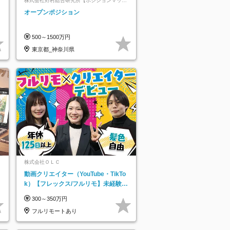
株式会社野村総合研究所【ポジションマッチ
登録】
オープンポジション
500～1500万円
東京都_神奈川県
株式会社ＯＬＣ
動画クリエイター（YouTube・TikTo
k）【フレックス/フルリモ】未経験O
K｜Web研修1年間｜副業OK
300～350万円
フルリモートあり