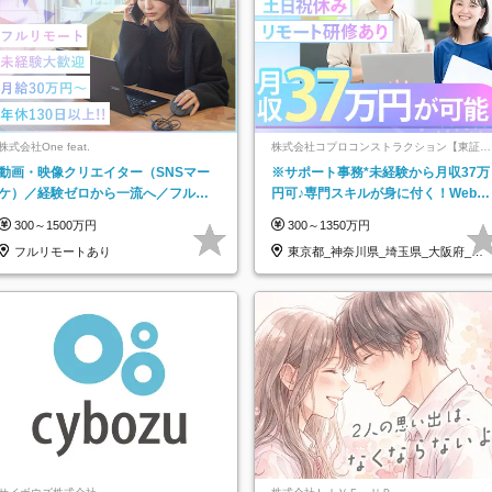
株式会社One feat.
株式会社コプロコンストラクション【東証プ
ライム上場コプロ・ホールディングス子会
動画・映像クリエイター（SNSマー
※サポート事務*未経験から月収37万
社】
ケ）／経験ゼロから一流へ／フルリ
円可♪専門スキルが身に付く！Web面
モートOK／月給30万円～／年休130
接＆リモート研修も充実♪/a
300～1500万円
300～1350万円
日以上
フルリモートあり
東京都_神奈川県_埼玉県_大阪府_愛
知県…