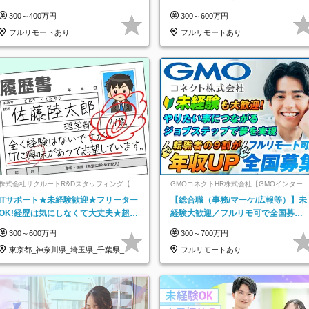
インセンティブ支給/平均年齢33歳
祝休み*残業少なめ*在宅勤務手当あ
300～400万円
300～600万円
フルリモートあり
フルリモートあり
株式会社リクルートR&Dスタッフィング【リ
GMOコネクトHR株式会社【GMOインター
クルートグループ】
ットグループ】
ITサポート★未経験歓迎★フリーター
【総合職（事務/マーケ/広報等）】未
OK!経歴は気にしなくて大丈夫★超大
経験大歓迎／フルリモ可で全国募
手リクルートグループの正社員/sg
集！年収アップ多数★年休最大130日
300～600万円
300～700万円
★
東京都_神奈川県_埼玉県_千葉県_大
フルリモートあり
阪府…