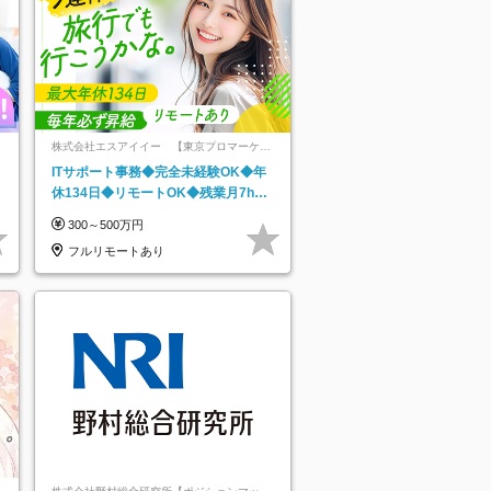
株式会社エスアイイー 【東京プロマーケッ
ト上場】
ITサポート事務◆完全未経験OK◆年
休134日◆リモートOK◆残業月7h以
下◆賞与年3回◆5年目まで必ず昇給
300～500万円
フルリモートあり