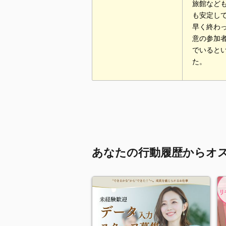
旅館など
も安定し
早く終わ
意の参加
でいると
た。
あなたの行動履歴からオ