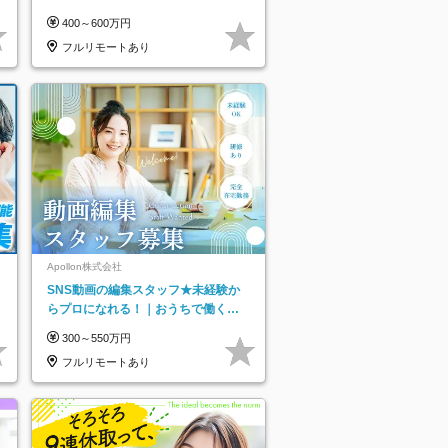
り
／年休123日／年収600万円可
400～600万円
フルリモートあり
ネ
Apollon株式会社
SNS動画の編集スタッフ★未経験か
らプロになれる！｜おうちで働くフ
ルリモート｜残業ゼロで18時退勤◎
300～550万円
フルリモートあり