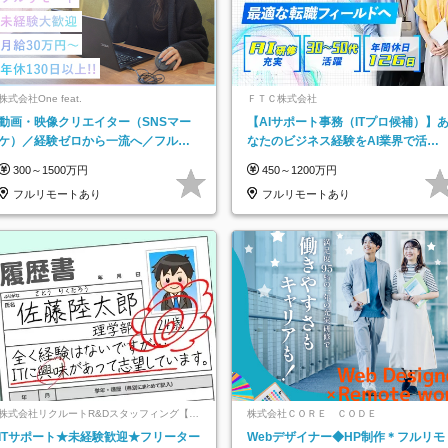
株式会社One feat.
ＦＴＣ株式会社
動画・映像クリエイター（SNSマー
【AIサポート事務（ITプロ候補）】
ケ）／経験ゼロから一流へ／フルリ
なたのビジネス経験をAI業界で活か
モートOK／月給30万円～／年休130
す◆IT未経験OK◆目指せるコンサル
300～1500万円
450～1200万円
日以上
フルリモートあり
フルリモートあり
株式会社リクルートR&Dスタッフィング【リ
株式会社ＣＯＲＥ ＣＯＤＥ
クルートグループ】
ITサポート★未経験歓迎★フリーター
Webデザイナー◆HP制作＊フルリモ