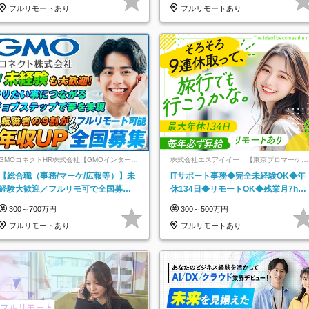
フルリモートあり
フルリモートあり
GMOコネクトHR株式会社【GMOインターネ
株式会社エスアイイー 【東京プロマーケッ
ットグループ】
ト上場】
【総合職（事務/マーケ/広報等）】未
ITサポート事務◆完全未経験OK◆年
経験大歓迎／フルリモ可で全国募
休134日◆リモートOK◆残業月7h以
集！年収アップ多数★年休最大130日
下◆賞与年3回◆5年目まで必ず昇給
300～700万円
300～500万円
★
フルリモートあり
フルリモートあり