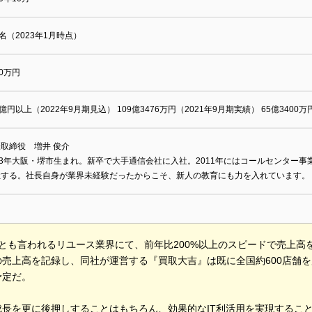
3名（2023年1月時点）
00万円
3億円以上（2022年9月期見込） 109億3476万円（2021年9月期実績） 65億3400
取締役 増井 俊介
73年大阪・堺市生まれ。新卒で大手通信会社に入社。2011年にはコールセンター事
社する。社長自身が業界未経験だったからこそ、新人の教育にも力を入れています。
とも言われるリユース業界にて、前年比200%以上のスピードで売上高を伸
の売上高を記録し、同社が運営する『買取大吉』は既に全国約600店舗
予定だ。
成長を更に後押しすることはもちろん、効果的なIT利活用を実現するこ