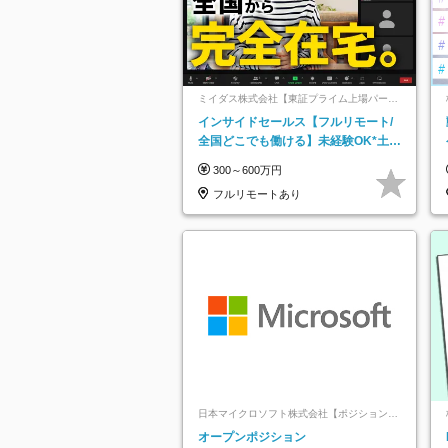
ミイダス株式会社【東証プライム上場パーソ
ルグループ】
インサイドセールス【フルリモート/
全国どこでも働ける】未経験OK*土日
祝休み*残業少なめ*在宅勤務手当あり
300～600万円
フルリモートあり
日本マイクロソフト株式会社【ポジションマ
ッチ登録】
オープンポジション