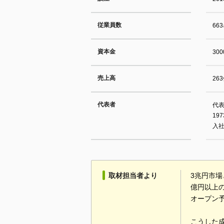
従業員数
66
資本金
30
売上高
26
代表者
代表
19
入
取材担当者より
3兆円市場
億円以上
オープン
こうした