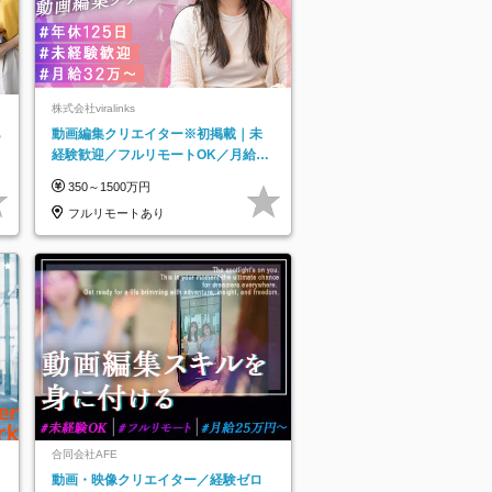
株式会社viralinks
あ
動画編集クリエイター※初掲載｜未
経験歓迎／フルリモートOK／月給32
万＋賞与
350～1500万円
フルリモートあり
合同会社AFE
動画・映像クリエイター／経験ゼロ