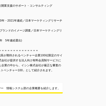
立開業支援のサポート・コンサルティング
020年・2021年連続／日本マーケティングリサーチ
月期ブランドのイメージ調査／日本マーケティングリ
2年 5年連続選出)
＝＝＝＝＝＝＝＝＝＝＝＝＝＝
成長が期待されるベンチャー企業100社限定のサイ
式会社が提供する法人向け有料会員制サービスに
た企業の中から、イシン株式会社が厳正な審査の
ストベンチャー100」として紹介されます。
ワー 情報システム部の企業概要を紹介します。