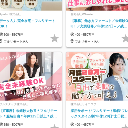
Apollon株式会社
合同会社Willmate
データ入力/完全在宅・フルリモート
【事務】働き方ファースト／未経験O
OK！
K！／充実研修／年休127日～／残業
なし／平均20代／リモートOK
300～550万円
400～550万円
フルリモートあり
フルリモートあり
フルスタック株式会社
株式会社サイヨウブ
【IT事務】未経験大歓迎＊フルリモー
採用サポート*フルリモート勤務*フ
ト＊服装自由＊年休125日以上＊残業
ックスタイム制*年休120日*土日祝休
なし＊月給26万円以上
み*残業ほぼなし*育児中社員8割以上
350～500万円
400～450万円