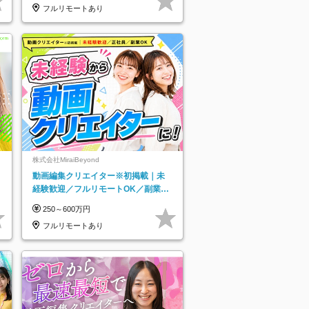
フルリモートあり
株式会社MiraiBeyond
動画編集クリエイター※初掲載｜未
経験歓迎／フルリモートOK／副業O
K
250～600万円
フルリモートあり