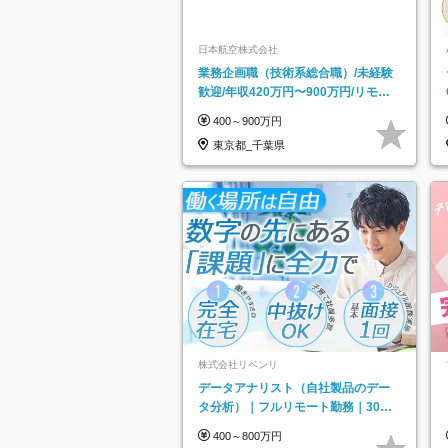
日本航空株式会社
業務企画職（技術系総合職）/未経験
歓迎/年収420万円〜900万円/リモー
トフレックス可
400～900万円
東京都_千葉県
株式会社リベンリ
データアナリスト（自社製品のデー
タ分析）｜フルリモート勤務｜30代
～40代活躍｜残業少なめ｜子育て社
400～800万円
員多数活躍