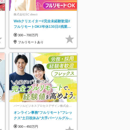
株式会社SC direct
Webクリエイター#完全未経験歓迎#
フルリモートOK#年休130日#残業月
5h以下#全国募集#最大1年の研修
300～700万円
フルリモートあり
パーソルビジネスプロセスデザイン株式会
社 事業開発本部
レ
オンライン事務*フルリモート*フレッ
クス*土日祝休み*大手パーソルグルー
プ*オンライン面接*30～40代活躍中
300～450万円