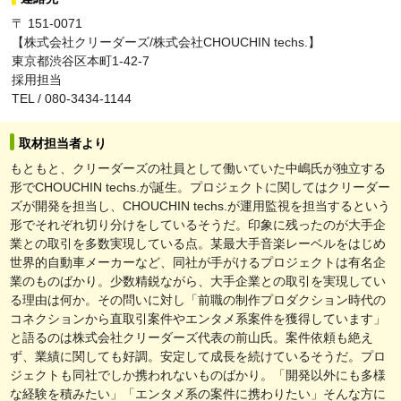
〒 151-0071
【株式会社クリーダーズ/株式会社CHOUCHIN techs.】
東京都渋谷区本町1-42-7
採用担当
TEL / 080-3434-1144
取材担当者より
もともと、クリーダーズの社員として働いていた中嶋氏が独立する
形でCHOUCHIN techs.が誕生。プロジェクトに関してはクリーダー
ズが開発を担当し、CHOUCHIN techs.が運用監視を担当するという
形でそれぞれ切り分けをしているそうだ。印象に残ったのが大手企
業との取引を多数実現している点。某最大手音楽レーベルをはじめ
世界的自動車メーカーなど、同社が手がけるプロジェクトは有名企
業のものばかり。少数精鋭ながら、大手企業との取引を実現してい
る理由は何か。その問いに対し「前職の制作プロダクション時代の
コネクションから直取引案件やエンタメ系案件を獲得しています」
と語るのは株式会社クリーダーズ代表の前山氏。案件依頼も絶え
ず、業績に関しても好調。安定して成長を続けているそうだ。プロ
ジェクトも同社でしか携われないものばかり。「開発以外にも多様
な経験を積みたい」「エンタメ系の案件に携わりたい」そんな方に