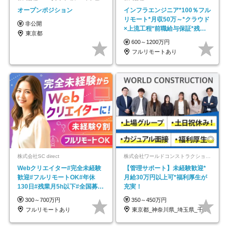
オープンポジション
インフラエンジニア*100％フル
リモート*月収50万～*クラウド
非公開
×上流工程*前職給与保証*残業
東京都
月9.8h
600～1200万円
フルリモートあり
株式会社SC direct
株式会社ワールドコンストラクション 【東証一部】 (ワールドホールディングス・グループ)
Webクリエイター#完全未経験
【管理サポート】未経験歓迎*
歓迎#フルリモートOK#年休
月給30万円以上可*福利厚生が
130日#残業月5h以下#全国募集
充実！
#最大1年の研修
300～700万円
350～450万円
フルリモートあり
東京都_神奈川県_埼玉県_千葉県_大阪府…