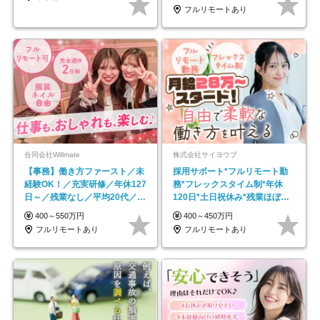
フルリモートあり
合同会社Willmate
株式会社サイヨウブ
【事務】働き方ファースト／未
採用サポート*フルリモート勤
経験OK！／充実研修／年休127
務*フレックスタイム制*年休
日～／残業なし／平均20代／リ
120日*土日祝休み*残業ほぼな
モートOK
し*育児中社員8割以上
400～550万円
400～450万円
フルリモートあり
フルリモートあり