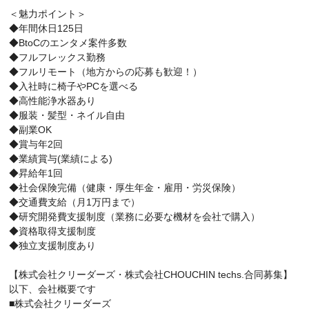
＜魅力ポイント＞
◆年間休日125日
◆BtoCのエンタメ案件多数
◆フルフレックス勤務
◆フルリモート（地方からの応募も歓迎！）
◆入社時に椅子やPCを選べる
◆高性能浄水器あり
◆服装・髪型・ネイル自由
◆副業OK
◆賞与年2回
◆業績賞与(業績による)
◆昇給年1回
◆社会保険完備（健康・厚生年金・雇用・労災保険）
◆交通費支給（月1万円まで）
◆研究開発費支援制度（業務に必要な機材を会社で購入）
◆資格取得支援制度
◆独立支援制度あり
【株式会社クリーダーズ・株式会社CHOUCHIN techs.合同募集】
以下、会社概要です
■株式会社クリーダーズ