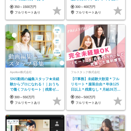
平均年齢33歳
350～1500万円
300～400万円
フルリモートあり
フルリモートあり
Apollon株式会社
フルスタック株式会社
SNS動画の編集スタッフ★未経
【IT事務】未経験大歓迎＊フル
験からプロになれる！｜おうち
リモート＊服装自由＊年休125
で働くフルリモート｜残業ゼロ
日以上＊残業なし＊月給26万円
で18時退勤◎
以上
300～550万円
350～500万円
フルリモートあり
フルリモートあり