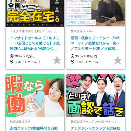
ミイダス株式会社【東証プライム上場パーソルグループ】
株式会社One feat.
インサイドセールス【フルリモ
動画・映像クリエイター（SNS
ート/全国どこでも働ける】未経
マーケ）／経験ゼロから一流へ
験OK*土日祝休み*残業少なめ*
／フルリモートOK／月給30万
在宅勤務手当あり
円～／年休130日以上
300～600万円
300～1500万円
フルリモートあり
フルリモートあり
株式会社ＳＧＭ
株式会社ワールドコーポレーション 採用事業部【上場グループ】
点検スタッフ#勤務時間＆日数
アシスタントスタッフ★志望動