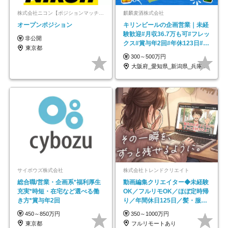
株式会社ニコン【ポジションマッチ登録】
麒麟麦酒株式会社
オープンポジション
キリンビールの企画営業｜未経
験歓迎#月収36.7万も可#フレッ
非公開
クス#賞与年2回#年休123日#完
東京都
全週休2日制
300～500万円
大阪府_愛知県_新潟県_兵庫県_福岡県
サイボウズ株式会社
株式会社トレンドクリエイト
総合職/営業・企画系*福利厚生
動画編集クリエイター◆未経験
充実*時短・在宅など選べる働
OK／フルリモOK／ほぼ定時帰
き方*賞与年2回
り／年間休日125日／髪・服・
ネイル自由／副業OK
450～850万円
350～1000万円
東京都
フルリモートあり