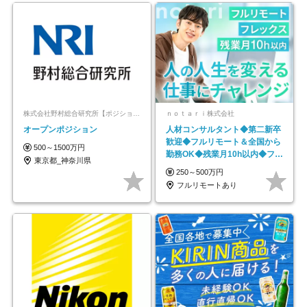
株式会社野村総合研究所【ポジションマッチ登録】
ｎｏｔａｒｉ株式会社
オープンポジション
人材コンサルタント◆第二新卒
歓迎◆フルリモート＆全国から
500～1500万円
勤務OK◆残業月10h以内◆フレ
東京都_神奈川県
ックス制
250～500万円
フルリモートあり