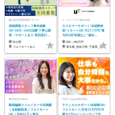
株式会社損害保険リサーチ
ＦＪＵＴプラス株式会社
保険調査スタッフ◆未経験
カスタマーサポート*未経験歓
OK*30代～60代活躍*丁寧な講
迎*リモートOK*月27.7万可*賞
習・サポートあり*原則直行直
与年2回*転勤なし*連休
帰／全国募集・業務委託
OK/ZE010232
非公開
300～450万円
フルリモートあり
東京都_神奈川県_千葉県_大阪府_愛知県…
株式会社viralinks
TDCX Japan株式会社
動画編集クリエイター※初掲載
テクニカルサポート/未経験OK/
｜未経験歓迎／フルリモート
フルリモート/月収31万円可/月
OK／月給32万＋賞与
最大3万のインセンティブ支給/