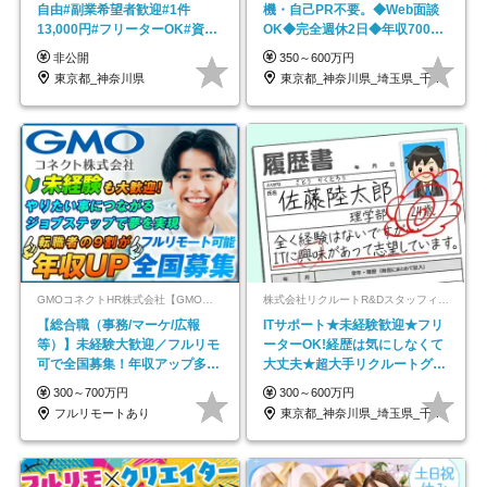
自由#副業希望者歓迎#1件
機・自己PR不要。◆Web面談
13,000円#フリーターOK#資格
OK◆完全週休2日◆年収700万
スキル不要
円可/p13
非公開
350～600万円
東京都_神奈川県
東京都_神奈川県_埼玉県_千葉県_大阪府…
GMOコネクトHR株式会社【GMOインターネットグループ】
株式会社リクルートR&Dスタッフィング【リクルートグループ】
【総合職（事務/マーケ/広報
ITサポート★未経験歓迎★フリ
等）】未経験大歓迎／フルリモ
ーターOK!経歴は気にしなくて
可で全国募集！年収アップ多数
大丈夫★超大手リクルートグル
★年休最大130日★
ープの正社員/sg
300～700万円
300～600万円
フルリモートあり
東京都_神奈川県_埼玉県_千葉県_大阪府…