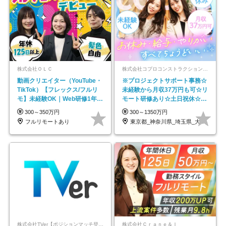
株式会社ＯＬＣ
株式会社コプロコンストラクション【東証プライム上場コプロ・ホールディングス子会社】
動画クリエイター（YouTube・
※プロジェクトサポート事務☆
TikTok）【フレックス/フルリ
未経験から月収37万円も可☆リ
モ】未経験OK｜Web研修1年間
モート研修あり☆土日祝休☆20
｜副業OK
代～30代活躍/b
300～350万円
300～1350万円
フルリモートあり
東京都_神奈川県_埼玉県_大阪府_愛知県…
株式会社TVer【ポジションマッチ登録】
株式会社Ｃｒａｎｅ＆Ｉ