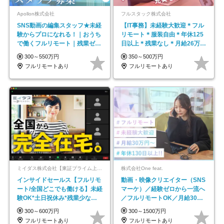
Apollon株式会社
フルスタック株式会社
SNS動画の編集スタッフ★未経
【IT事務】未経験大歓迎＊フル
験からプロになれる！｜おうち
リモート＊服装自由＊年休125
で働くフルリモート｜残業ゼロ
日以上＊残業なし＊月給26万円
で18時退勤◎
以上
300～550万円
350～500万円
フルリモートあり
フルリモートあり
ミイダス株式会社【東証プライム上場パーソルグループ】
株式会社One feat.
インサイドセールス【フルリモ
動画・映像クリエイター（SNS
ート/全国どこでも働ける】未経
マーケ）／経験ゼロから一流へ
験OK*土日祝休み*残業少なめ*
／フルリモートOK／月給30万
在宅勤務手当あり
円～／年休130日以上
300～600万円
300～1500万円
フルリモートあり
フルリモートあり