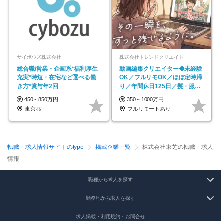
サイボウズ株式会社
株式会社トレンドクリエイト
総合職/営業・企画系*福利厚生
動画編集クリエイター◆未経験
充実*時短・在宅など選べる働
OK／フルリモOK／ほぼ定時帰
き方*賞与年2回
り／年間休日125日／髪・服・
ネイル自由／副業OK
450～850万円
350～1000万円
東京都
フルリモートあり
転職・求人情報サイトのtype
掲載企業一覧
株式会社東芝の転職・求人
情報
職種から求人を探す
勤務地から求人を探す
求人掲載・利用規約・お問合せ