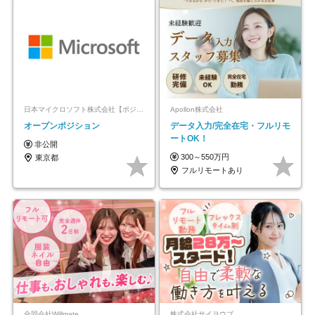
日本マイクロソフト株式会社【ポジションマッチ登録】
Apollon株式会社
オープンポジション
データ入力/完全在宅・フルリモ
ートOK！
非公開
300～550万円
東京都
フルリモートあり
合同会社Willmate
株式会社サイヨウブ