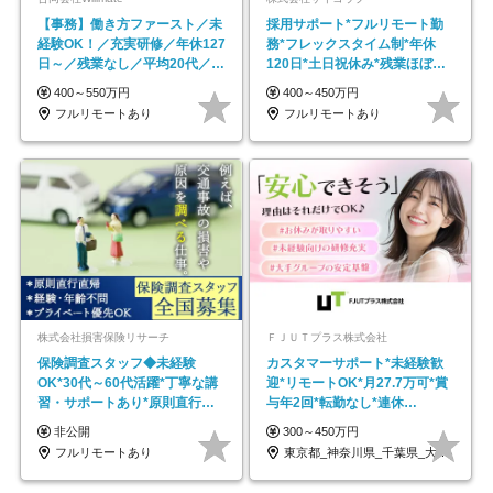
【事務】働き方ファースト／未
採用サポート*フルリモート勤
経験OK！／充実研修／年休127
務*フレックスタイム制*年休
日～／残業なし／平均20代／リ
120日*土日祝休み*残業ほぼな
モートOK
し*育児中社員8割以上
400～550万円
400～450万円
フルリモートあり
フルリモートあり
株式会社損害保険リサーチ
ＦＪＵＴプラス株式会社
保険調査スタッフ◆未経験
カスタマーサポート*未経験歓
OK*30代～60代活躍*丁寧な講
迎*リモートOK*月27.7万可*賞
習・サポートあり*原則直行直
与年2回*転勤なし*連休
帰／全国募集・業務委託
OK/ZE010232
非公開
300～450万円
フルリモートあり
東京都_神奈川県_千葉県_大阪府_愛知県…