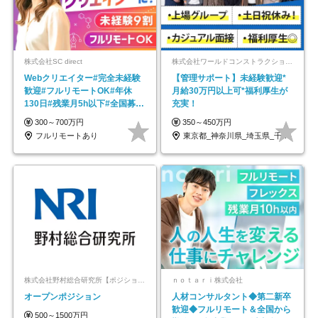
株式会社SC direct
株式会社ワールドコンストラクション 【東証一部】 (ワールドホールディングス・グループ)
Webクリエイター#完全未経験
【管理サポート】未経験歓迎*
歓迎#フルリモートOK#年休
月給30万円以上可*福利厚生が
130日#残業月5h以下#全国募集
充実！
#最大1年の研修
300～700万円
350～450万円
フルリモートあり
東京都_神奈川県_埼玉県_千葉県_大阪府…
株式会社野村総合研究所【ポジションマッチ登録】
ｎｏｔａｒｉ株式会社
オープンポジション
人材コンサルタント◆第二新卒
歓迎◆フルリモート＆全国から
500～1500万円