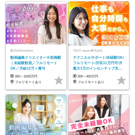
株式会社viralinks
TDCX Japan株式会社
動画編集クリエイター※初掲載
テクニカルサポート/未経験OK/
｜未経験歓迎／フルリモート
フルリモート/月収31万円可/月
OK／月給32万＋賞与
最大3万のインセンティブ支給/
平均年齢33歳
350～1500万円
300～400万円
フルリモートあり
フルリモートあり