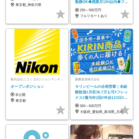
勤務OK◆残業月10h以内◆フレ
東京都_神奈川県
ックス制
250～500万円
フルリモートあり
株式会社ニコン【ポジションマッチ登録】
麒麟麦酒株式会社
オープンポジション
キリンビールの企画営業｜未経
験歓迎#月収36.7万も可#フレッ
非公開
クス#賞与年2回#年休123日#完
東京都
全週休2日制
300～500万円
大阪府_愛知県_新潟県_兵庫県_福岡県