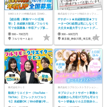
GMOコネクトHR株式会社【GMOインターネットグループ】
株式会社リクルートR&Dスタッフィング【リクルートグループ】
【総合職（事務/マーケ/広報
ITサポート★未経験歓迎★フリ
等）】未経験大歓迎／フルリモ
ーターOK!経歴は気にしなくて
可で全国募集！年収アップ多数
大丈夫★超大手リクルートグル
★年休最大130日★
ープの正社員/sg
300～700万円
300～600万円
フルリモートあり
東京都_神奈川県_埼玉県_千葉県_大阪府…
株式会社ＯＬＣ
株式会社コプロコンストラクション【東証プライム上場コプロ・ホールディングス子会社】
動画クリエイター（YouTube・
※プロジェクトサポート事務☆
TikTok）【フレックス/フルリ
未経験から月収37万円も可☆リ
モ】未経験OK｜Web研修1年間
モート研修あり☆土日祝休☆20
｜副業OK
代～30代活躍/b