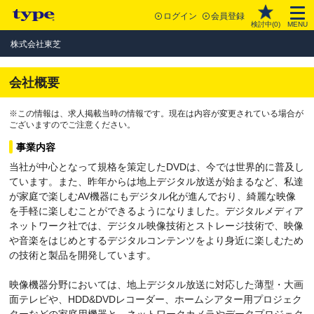
ログイン
会員登録
検討中(
0
)
MENU
株式会社東芝
会社概要
※この情報は、求人掲載当時の情報です。現在は内容が変更されている場合が
ございますのでご注意ください。
事業内容
当社が中心となって規格を策定したDVDは、今では世界的に普及し
ています。また、昨年からは地上デジタル放送が始まるなど、私達
が家庭で楽しむAV機器にもデジタル化が進んでおり、綺麗な映像
を手軽に楽しむことができるようになりました。デジタルメディア
ネットワーク社では、デジタル映像技術とストレージ技術で、映像
や音楽をはじめとするデジタルコンテンツをより身近に楽しむため
の技術と製品を開発しています。
映像機器分野においては、地上デジタル放送に対応した薄型・大画
面テレビや、HDD&DVDレコーダー、ホームシアター用プロジェク