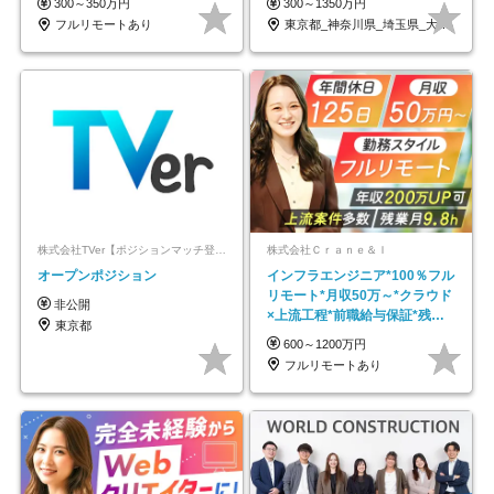
300～350万円
300～1350万円
フルリモートあり
東京都_神奈川県_埼玉県_大阪府_愛知県…
株式会社TVer【ポジションマッチ登録】
株式会社Ｃｒａｎｅ＆Ｉ
オープンポジション
インフラエンジニア*100％フル
リモート*月収50万～*クラウド
非公開
×上流工程*前職給与保証*残業
東京都
月9.8h
600～1200万円
フルリモートあり