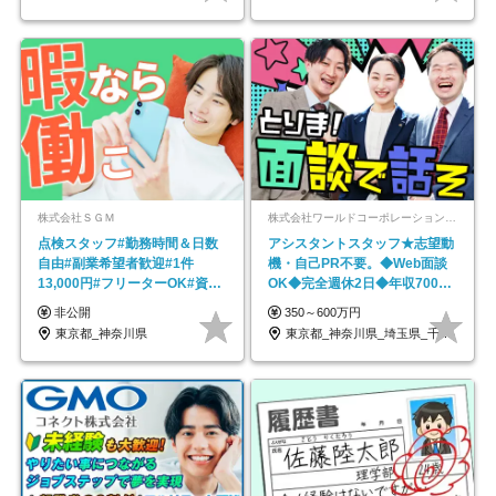
株式会社ＳＧＭ
株式会社ワールドコーポレーション 採用事業部【上場グループ】
点検スタッフ#勤務時間＆日数
アシスタントスタッフ★志望動
自由#副業希望者歓迎#1件
機・自己PR不要。◆Web面談
13,000円#フリーターOK#資格
OK◆完全週休2日◆年収700万
スキル不要
円可/p13
非公開
350～600万円
東京都_神奈川県
東京都_神奈川県_埼玉県_千葉県_大阪府…