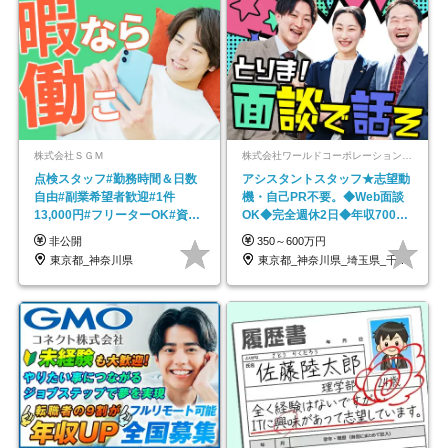
株式会社ＳＧＭ
株式会社ワールドコーポレーション 採用事業部【上場グループ】
点検スタッフ#勤務時間＆日数
アシスタントスタッフ★志望動
自由#副業希望者歓迎#1件
機・自己PR不要。◆Web面談
13,000円#フリーターOK#資格
OK◆完全週休2日◆年収700万
スキル不要
円可/p13
非公開
350～600万円
東京都_神奈川県
東京都_神奈川県_埼玉県_千葉県_大阪府…