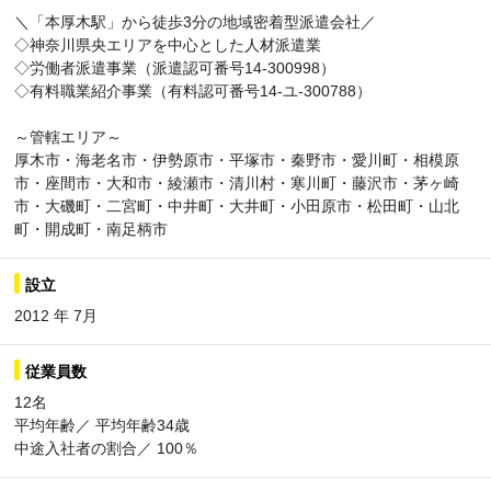
＼「本厚木駅」から徒歩3分の地域密着型派遣会社／
◇神奈川県央エリアを中心とした人材派遣業
◇労働者派遣事業（派遣認可番号14-300998）
◇有料職業紹介事業（有料認可番号14-ユ-300788）
～管轄エリア～
厚木市・海老名市・伊勢原市・平塚市・秦野市・愛川町・相模原
市・座間市・大和市・綾瀬市・清川村・寒川町・藤沢市・茅ヶ崎
市・大磯町・二宮町・中井町・大井町・小田原市・松田町・山北
町・開成町・南足柄市
設立
2012 年 7月
従業員数
12名
平均年齢／ 平均年齢34歳
中途入社者の割合／ 100％