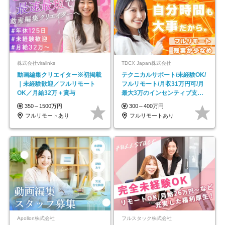
株式会社viralinks
TDCX Japan株式会社
動画編集クリエイター※初掲載
テクニカルサポート/未経験OK/
｜未経験歓迎／フルリモート
フルリモート/月収31万円可/月
OK／月給32万＋賞与
最大3万のインセンティブ支給/
平均年齢33歳
350～1500万円
300～400万円
フルリモートあり
フルリモートあり
Apollon株式会社
フルスタック株式会社