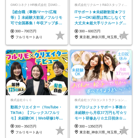
GMOコネクトHR株式会社【GMOインターネットグループ】
株式会社リクルートR&Dスタッフィング【リクルートグループ】
【総合職（事務/マーケ/広報
ITサポート★未経験歓迎★フリ
等）】未経験大歓迎／フルリモ
ーターOK!経歴は気にしなくて
可で全国募集！年収アップ多数
大丈夫★超大手リクルートグル
★年休最大130日★
ープの正社員/sg
300～700万円
300～600万円
フルリモートあり
東京都_神奈川県_埼玉県_千葉県_大阪府…
株式会社ＯＬＣ
株式会社コプロコンストラクション【東証プライム上場コプロ・ホールディングス子会社】
動画クリエイター（YouTube・
※プロジェクトサポート事務☆
TikTok）【フレックス/フルリ
未経験から月収37万円も可☆リ
モ】未経験OK｜Web研修1年間
モート研修あり☆土日祝休☆20
｜副業OK
代～30代活躍/b
300～350万円
300～1350万円
フルリモートあり
東京都_神奈川県_埼玉県_大阪府_愛知県…