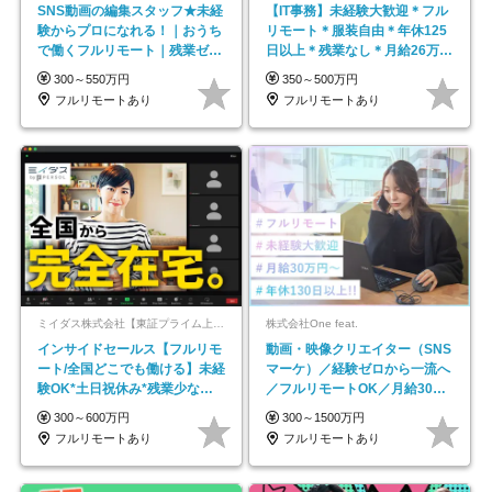
SNS動画の編集スタッフ★未経
【IT事務】未経験大歓迎＊フル
験からプロになれる！｜おうち
リモート＊服装自由＊年休125
で働くフルリモート｜残業ゼロ
日以上＊残業なし＊月給26万円
で18時退勤◎
以上
300～550万円
350～500万円
フルリモートあり
フルリモートあり
ミイダス株式会社【東証プライム上場パーソルグループ】
株式会社One feat.
インサイドセールス【フルリモ
動画・映像クリエイター（SNS
ート/全国どこでも働ける】未経
マーケ）／経験ゼロから一流へ
験OK*土日祝休み*残業少なめ*
／フルリモートOK／月給30万
在宅勤務手当あり
円～／年休130日以上
300～600万円
300～1500万円
フルリモートあり
フルリモートあり