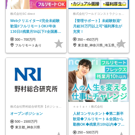
株式会社SC direct
株式会社ワールドコンストラクション 【東証一部】 (ワールドホールディングス・グループ)
Webクリエイター#完全未経験
【管理サポート】未経験歓迎*
歓迎#フルリモートOK#年休
月給30万円以上可*福利厚生が
130日#残業月5h以下#全国募集
充実！
#最大1年の研修
300～700万円
350～450万円
フルリモートあり
東京都_神奈川県_埼玉県_千葉県_大阪府…
株式会社野村総合研究所【ポジションマッチ登録】
ｎｏｔａｒｉ株式会社
オープンポジション
人材コンサルタント◆第二新卒
歓迎◆フルリモート＆全国から
500～1500万円
勤務OK◆残業月10h以内◆フレ
東京都_神奈川県
ックス制
250～500万円