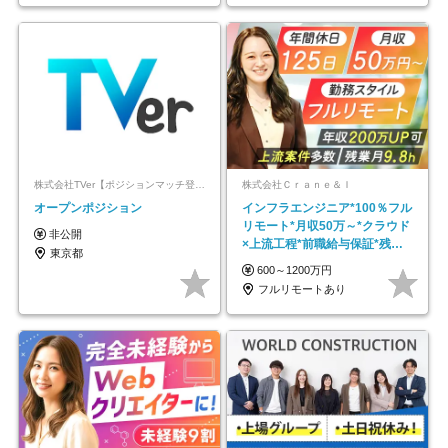
株式会社TVer【ポジションマッチ登録】
株式会社Ｃｒａｎｅ＆Ｉ
オープンポジション
インフラエンジニア*100％フル
リモート*月収50万～*クラウド
非公開
×上流工程*前職給与保証*残業
東京都
月9.8h
600～1200万円
フルリモートあり