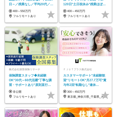
日～／残業なし／平均20代／リ
120日*土日祝休み*残業ほぼな
モートOK
し*育児中社員8割以上
400～550万円
400～450万円
フルリモートあり
フルリモートあり
株式会社損害保険リサーチ
ＦＪＵＴプラス株式会社
保険調査スタッフ◆未経験
カスタマーサポート*未経験歓
OK*30代～60代活躍*丁寧な講
迎*リモートOK*月27.7万可*賞
習・サポートあり*原則直行直
与年2回*転勤なし*連休
帰／全国募集・業務委託
OK/ZE010232
非公開
300～450万円
フルリモートあり
東京都_神奈川県_千葉県_大阪府_愛知県…