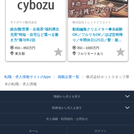
サイボウズ株式会社
株式会社トレンドクリエイト
総合職/営業・企画系*福利厚生
動画編集クリエイター◆未経験
充実*時短・在宅など選べる働
OK／フルリモOK／ほぼ定時帰
き方*賞与年2回
り／年間休日125日／髪・服・
ネイル自由／副業OK
450～850万円
350～1000万円
東京都
フルリモートあり
転職・求人情報サイトのtype
掲載企業一覧
株式会社ホットスタッフ厚
木の転職・求人情報
職種から求人を探す
勤務地から求人を探す
求人掲載・利用規約・お問合せ
ホーム
ログイン