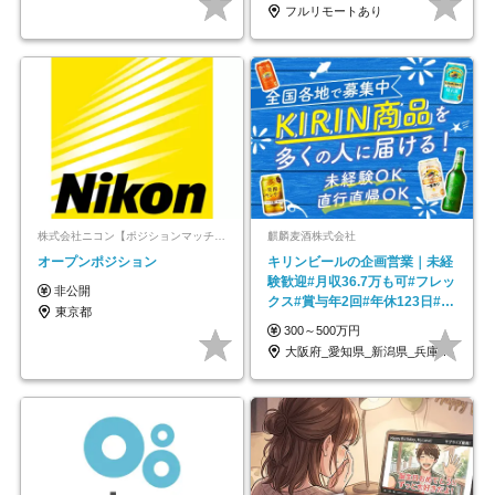
フルリモートあり
株式会社ニコン【ポジションマッチ登録】
麒麟麦酒株式会社
オープンポジション
キリンビールの企画営業｜未経
験歓迎#月収36.7万も可#フレッ
非公開
クス#賞与年2回#年休123日#完
東京都
全週休2日制
300～500万円
大阪府_愛知県_新潟県_兵庫県_福岡県