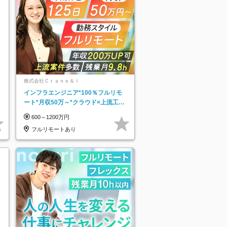
株式会社Ｃｒａｎｅ＆Ｉ
インフラエンジニア*100％フルリモ
ート*月収50万～*クラウド×上流工程
*前職給与保証*残業月9.8h
600～1200万円
フルリモートあり