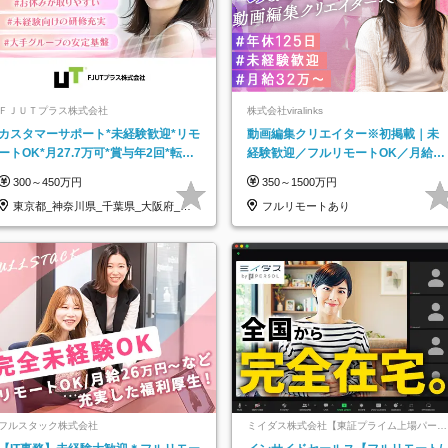
ＦＪＵＴプラス株式会社
株式会社viralinks
カスタマーサポート*未経験歓迎*リモ
動画編集クリエイター※初掲載｜未
ートOK*月27.7万可*賞与年2回*転勤
経験歓迎／フルリモートOK／月給32
なし*連休OK/ZE010232
万＋賞与
300～450万円
350～1500万円
東京都_神奈川県_千葉県_大阪府_愛
フルリモートあり
知県…
フルスタック株式会社
ミイダス株式会社【東証プライム上場パーソ
ルグループ】