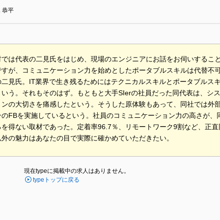
 恭平
材では代表の二見氏をはじめ、現場のエンジニアにお話をお伺いするこ
ですが、コミュニケーション力を始めとしたポータブルスキルは代替不
の二見氏。IT業界で生き残るためにはテクニカルスキルとポータブルス
という。それもそのはず。もともと大手SIerの社員だった同代表は、シ
ョンの大切さを痛感したという。そうした原体験もあって、同社では外部
ンのFBを実施しているという。社員のコミュニケーション力の高さが、
を得ない取材であった。定着率96.7％、リモートワーク9割など、正
以外の魅力はあなたの目で実際に確かめていただきたい。
現在typeに掲載中の求人はありません。
typeトップに戻る