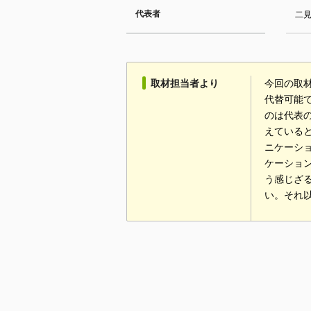
代表者
二見
取材担当者より
今回の取
代替可能
のは代表
えている
ニケーシ
ケーショ
う感じざる
い。それ