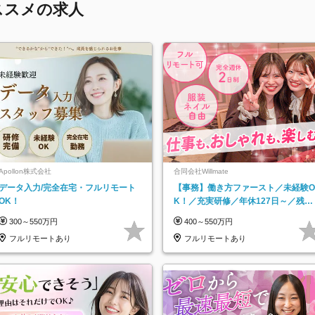
ススメの求人
Apollon株式会社
合同会社Willmate
データ入力/完全在宅・フルリモート
【事務】働き方ファースト／未経験O
OK！
K！／充実研修／年休127日～／残業
なし／平均20代／リモートOK
300～550万円
400～550万円
フルリモートあり
フルリモートあり