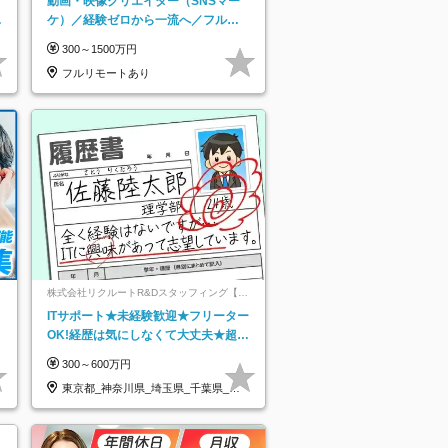
動画・映像クリエイター（SNSマー
日
ケ）／経験ゼロから一流へ／フルリ
り
モートOK／月給30万円～／年休130
300～1500万円
日以上
フルリモートあり
ネ
株式会社リクルートR&Dスタッフィング【リ
クルートグループ】
ITサポート★未経験歓迎★フリーター
OK!経歴は気にしなくて大丈夫★超大
手リクルートグループの正社員/sg
300～600万円
東京都_神奈川県_埼玉県_千葉県_大
阪府…