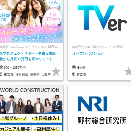
株式会社コプロコンストラクション【東証プ
株式会社TVer【ポジションマッチ登録】
ライム上場コプロ・ホールディングス子会
※プロジェクトサポート事務☆未経
オープンポジション
社】
験から月収37万円も可☆リモート研
修あり☆土日祝休☆20代～30代活躍/
300～1350万円
非公開
b
東京都_神奈川県_埼玉県_大阪府_愛
東京都
知県…