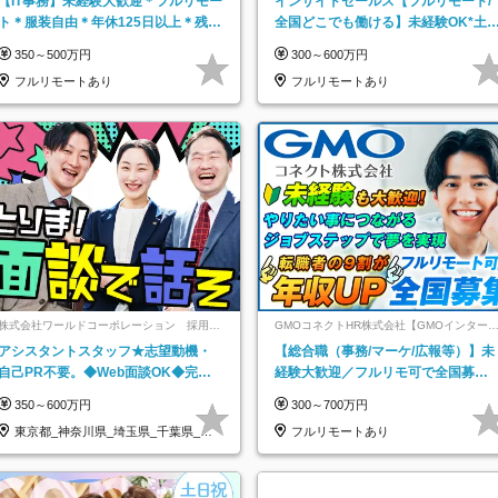
【IT事務】未経験大歓迎＊フルリモー
インサイドセールス【フルリモート/
ト＊服装自由＊年休125日以上＊残業
全国どこでも働ける】未経験OK*土
なし＊月給26万円以上
祝休み*残業少なめ*在宅勤務手当あ
350～500万円
300～600万円
フルリモートあり
フルリモートあり
株式会社ワールドコーポレーション 採用事
GMOコネクトHR株式会社【GMOインター
業部【上場グループ】
ットグループ】
アシスタントスタッフ★志望動機・
【総合職（事務/マーケ/広報等）】未
自己PR不要。◆Web面談OK◆完全
経験大歓迎／フルリモ可で全国募
週休2日◆年収700万円可/p13
集！年収アップ多数★年休最大130日
350～600万円
300～700万円
★
東京都_神奈川県_埼玉県_千葉県_大
フルリモートあり
阪府…