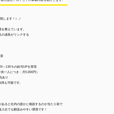
株式会社アルテニアの事業内容を紹介します。
目指します！）／
境を整えています。
社の成長がリンクする
充実
0～130％の給与UPを実現
子供一人につき：月5,000円）
当あり
取得も可能です。
があると社内の誰かに相談するのが当たり前で
途入社でも馴染みやすい環境です！