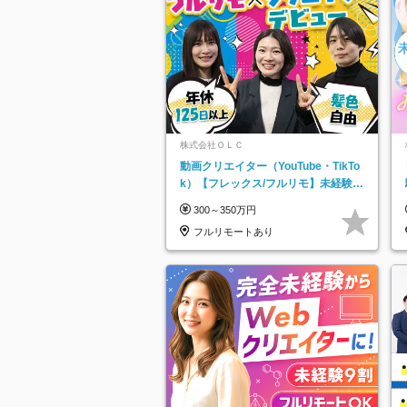
株式会社ＯＬＣ
動画クリエイター（YouTube・TikTo
k）【フレックス/フルリモ】未経験O
K｜Web研修1年間｜副業OK
300～350万円
フルリモートあり