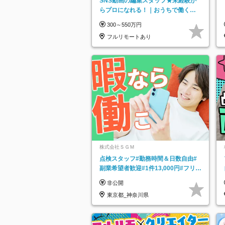
SNS動画の編集スタッフ★未経験か
らプロになれる！｜おうちで働くフ
ルリモート｜残業ゼロで18時退勤◎
300～550万円
フルリモートあり
株式会社ＳＧＭ
点検スタッフ#勤務時間＆日数自由#
副業希望者歓迎#1件13,000円#フリー
ターOK#資格スキル不要
非公開
東京都_神奈川県