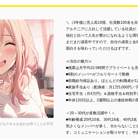
＼（3年後に売上高10憶、社員数100名を
アルテ二アに入社して活躍している社員が
他社と比べて人生が豊かになれるような環
まだまだ成長中ですので、自分の成長と会
面白さを味わっていただけるはずです。
≪当社の魅力≫
■残業は月平均10.5時間でプライベートも
■9割のメンバーがフルリモートで勤務
■前職給与保証あり。ほとんどの転職者が12
■家族手当あり（配偶者：月1万5,000円／
■住宅手当（月4万円）＆資格手当＆特別手
■年休120日以上。2週間以上の連続休暇の
＜20～30代が多数活躍中！＞
■年齢構成:20代10名、30代18名、40代3名
タブルスキルを合わせ持つことが不可
気さくなメンバーが多く、分からないこと
す。コミュニケーションが取りやすく、中