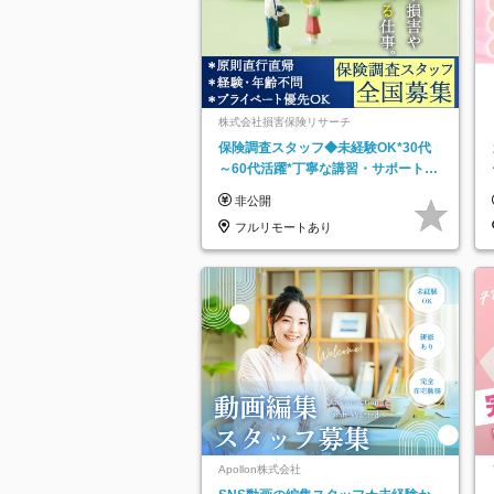
株式会社損害保険リサーチ
保険調査スタッフ◆未経験OK*30代
～60代活躍*丁寧な講習・サポートあ
り*原則直行直帰／全国募集・業務委
非公開
託
フルリモートあり
Apollon株式会社