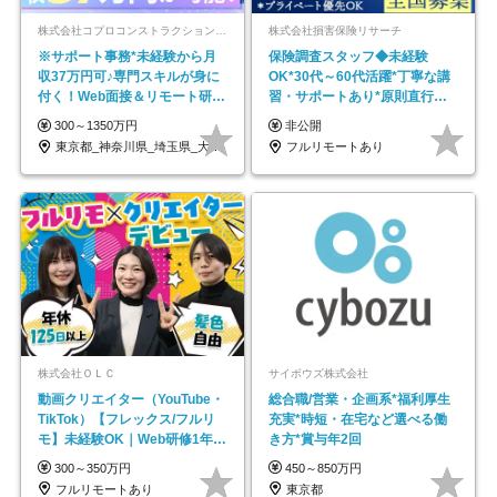
株式会社コプロコンストラクション【東証プライム上場コプロ・ホールディングス子会社】
株式会社損害保険リサーチ
※サポート事務*未経験から月
保険調査スタッフ◆未経験
収37万円可♪専門スキルが身に
OK*30代～60代活躍*丁寧な講
付く！Web面接＆リモート研修
習・サポートあり*原則直行直
も充実♪/a
帰／全国募集・業務委託
300～1350万円
非公開
東京都_神奈川県_埼玉県_大阪府_愛知県…
フルリモートあり
株式会社ＯＬＣ
サイボウズ株式会社
動画クリエイター（YouTube・
総合職/営業・企画系*福利厚生
TikTok）【フレックス/フルリ
充実*時短・在宅など選べる働
モ】未経験OK｜Web研修1年間
き方*賞与年2回
｜副業OK
300～350万円
450～850万円
フルリモートあり
東京都