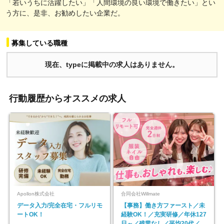
「若いうちに活躍したい」「人間環境の良い環境で働きたい」とい
う方に、是非、お勧めしたい企業だ。
募集している職種
現在、typeに掲載中の求人はありません。
行動履歴からオススメの求人
Apollon株式会社
合同会社Willmate
データ入力/完全在宅・フルリモ
【事務】働き方ファースト／未
ートOK！
経験OK！／充実研修／年休127
日～／残業なし／平均20代／リ