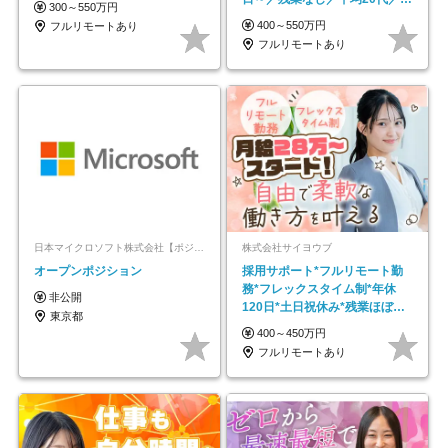
300～550万円
モートOK
400～550万円
フルリモートあり
フルリモートあり
日本マイクロソフト株式会社【ポジションマッチ登録】
株式会社サイヨウブ
オープンポジション
採用サポート*フルリモート勤
務*フレックスタイム制*年休
非公開
120日*土日祝休み*残業ほぼな
東京都
し*育児中社員8割以上
400～450万円
フルリモートあり