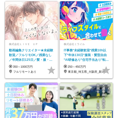
株式会社ＬＩＶＥ ＵＰ
株式会社ミライル
動画編集クリエイター★未経験
IT事務*未経験歓迎*残業10h以
歓迎／フルリモOK／残業なし
下*年休130日*服装・髪型自由
／年間休日125日／髪・服・ネ
*AI研修あり*住宅手当あり*転勤
イル自由／研修充実で安心
なし
350～1000万円
250～450万円
フルリモートあり
東京都_埼玉県_大阪府_新潟県_福岡県