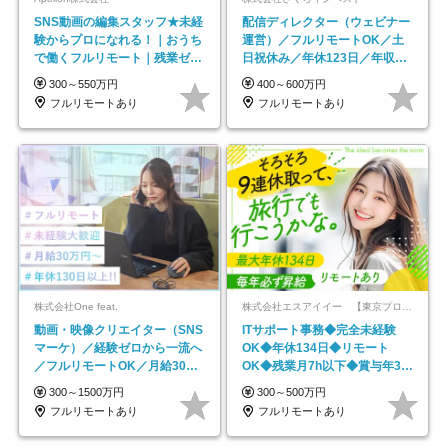
SNS動画の編集スタッフ★未経
配信ディレクター（ウェビナー
験からプロになれる！｜おうち
運営）／フルリモートOK／土
で働くフルリモート｜残業ゼロ
日祝休み／年休123日／年収
で18時退勤◎
600万円可
300～550万円
400～600万円
フルリモートあり
フルリモートあり
株式会社One feat.
株式会社エスアイイー 【東京プロマーケット上場】
動画・映像クリエイター（SNS
ITサポート事務◆完全未経験
マーケ）／経験ゼロから一流へ
OK◆年休134日◆リモート
／フルリモートOK／月給30万
OK◆残業月7h以下◆賞与年3回
円～／年休130日以上
◆5年目まで必ず昇給
300～1500万円
300～500万円
フルリモートあり
フルリモートあり