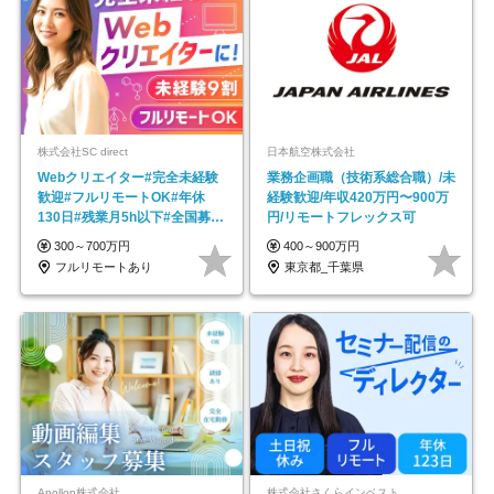
株式会社SC direct
日本航空株式会社
Webクリエイター#完全未経験
業務企画職（技術系総合職）/未
歓迎#フルリモートOK#年休
経験歓迎/年収420万円〜900万
130日#残業月5h以下#全国募集
円/リモートフレックス可
#最大1年の研修
300～700万円
400～900万円
フルリモートあり
東京都_千葉県
Apollon株式会社
株式会社さくらインベスト