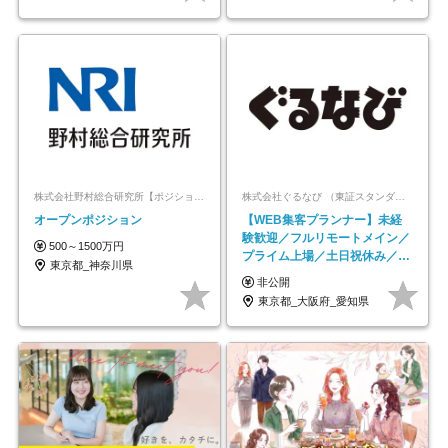
株式会社野村総合研究所【ポジションマッチ登録】
株式会社ぐるなび （東証スタンダード上場）
オープンポジション
【WEB集客プランナー】未経
験歓迎／フルリモートメイン／
500～1500万円
プライム上場／土日祝休み／東
東京都_神奈川県
京・大阪・名古屋
非公開
東京都_大阪府_愛知県