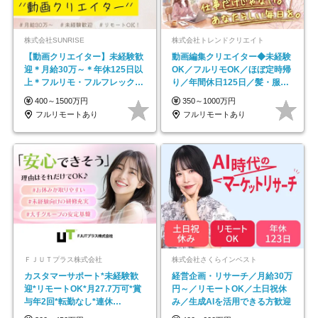
株式会社SUNRISE
株式会社トレンドクリエイト
【動画クリエイター】未経験歓
動画編集クリエイター◆未経験
迎＊月給30万～＊年休125日以
OK／フルリモOK／ほぼ定時帰
上＊フルリモ・フルフレックス
り／年間休日125日／髪・服・
◆10名の採用が決定◆
ネイル自由／副業OK
400～1500万円
350～1000万円
フルリモートあり
フルリモートあり
ＦＪＵＴプラス株式会社
株式会社さくらインベスト
カスタマーサポート*未経験歓
経営企画・リサーチ／月給30万
迎*リモートOK*月27.7万可*賞
円～／リモートOK／土日祝休
与年2回*転勤なし*連休
み／生成AIを活用できる方歓迎
OK/ZE010232