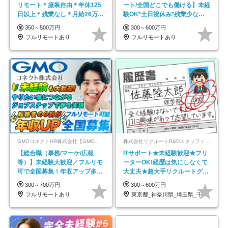
リモート＊服装自由＊年休125
ート/全国どこでも働ける】未経
日以上＊残業なし＊月給26万円
験OK*土日祝休み*残業少なめ*
以上
在宅勤務手当あり
350～500万円
300～600万円
フルリモートあり
フルリモートあり
GMOコネクトHR株式会社【GMOインターネットグループ】
株式会社リクルートR&Dスタッフィング【リクルートグループ】
【総合職（事務/マーケ/広報
ITサポート★未経験歓迎★フリ
等）】未経験大歓迎／フルリモ
ーターOK!経歴は気にしなくて
可で全国募集！年収アップ多数
大丈夫★超大手リクルートグル
★年休最大130日★
ープの正社員/sg
300～700万円
300～600万円
フルリモートあり
東京都_神奈川県_埼玉県_千葉県_大阪府…