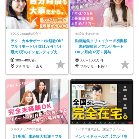
TDCX Japan株式会社
株式会社viralinks
テクニカルサポート/未経験OK/
動画編集クリエイター※初掲載
フルリモート/月収31万円可/月
｜未経験歓迎／フルリモート
最大3万のインセンティブ支給/
OK／月給32万＋賞与
平均年齢33歳
300～400万円
350～1500万円
フルリモートあり
フルリモートあり
フルスタック株式会社
ミイダス株式会社【東証プライム上場パーソルグループ】
【IT事務】未経験大歓迎＊フル
インサイドセールス【フルリモ