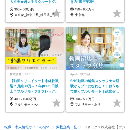
大丈夫★超大手リクルートグル
き方*賞与年2回
ープの正社員/sg
300～600万円
450～850万円
東京都_神奈川県_埼玉県_千葉県_大阪府…
東京都
株式会社SUNRISE
Apollon株式会社
【動画クリエイター】未経験歓
SNS動画の編集スタッフ★未経
迎＊月給30万～＊年休125日以
験からプロになれる！｜おうち
上＊フルリモ・フルフレックス
で働くフルリモート｜残業ゼロ
◆10名の採用が決定◆
で18時退勤◎
400～1500万円
300～550万円
フルリモートあり
フルリモートあり
転職・求人情報サイトのtype
掲載企業一覧
ヨネックス株式会社【ポジ