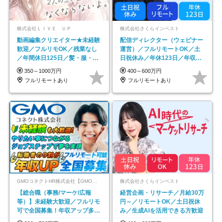
株式会社ＬＩＶＥ ＵＰ
株式会社さくらインベスト
動画編集クリエイター★未経験
配信ディレクター（ウェビナー
歓迎／フルリモOK／残業なし
運営）／フルリモートOK／土
／年間休日125日／髪・服・ネ
日祝休み／年休123日／年収
イル自由／研修充実で安心
600万円可
350～1000万円
400～600万円
フルリモートあり
フルリモートあり
GMOコネクトHR株式会社【GMOインターネットグループ】
株式会社さくらインベスト
【総合職（事務/マーケ/広報
経営企画・リサーチ／月給30万
等）】未経験大歓迎／フルリモ
円～／リモートOK／土日祝休
可で全国募集！年収アップ多数
み／生成AIを活用できる方歓迎
★年休最大130日★