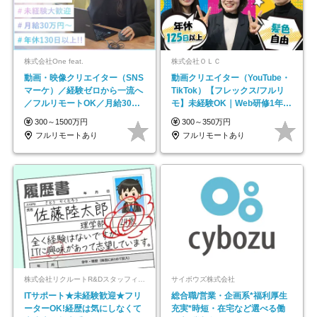
株式会社One feat.
株式会社ＯＬＣ
動画・映像クリエイター（SNS
動画クリエイター（YouTube・
マーケ）／経験ゼロから一流へ
TikTok）【フレックス/フルリ
／フルリモートOK／月給30万
モ】未経験OK｜Web研修1年間
円～／年休130日以上
｜副業OK
300～1500万円
300～350万円
フルリモートあり
フルリモートあり
株式会社リクルートR&Dスタッフィング【リクルートグループ】
サイボウズ株式会社
ITサポート★未経験歓迎★フリ
総合職/営業・企画系*福利厚生
ーターOK!経歴は気にしなくて
充実*時短・在宅など選べる働