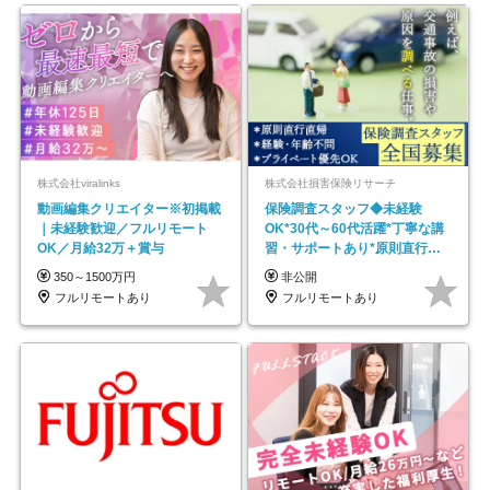
株式会社viralinks
株式会社損害保険リサーチ
動画編集クリエイター※初掲載
保険調査スタッフ◆未経験
｜未経験歓迎／フルリモート
OK*30代～60代活躍*丁寧な講
OK／月給32万＋賞与
習・サポートあり*原則直行直
帰／全国募集・業務委託
350～1500万円
非公開
フルリモートあり
フルリモートあり