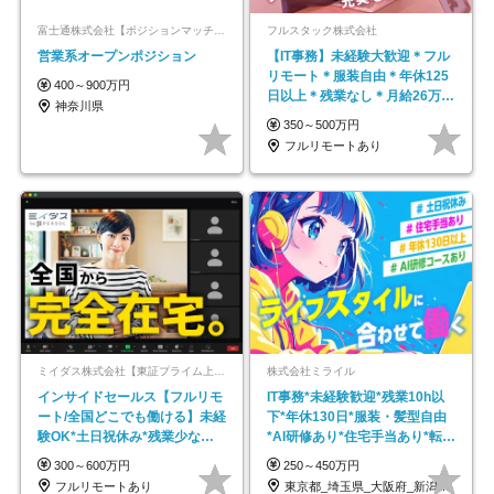
富士通株式会社【ポジションマッチ登録】
フルスタック株式会社
営業系オープンポジション
【IT事務】未経験大歓迎＊フル
リモート＊服装自由＊年休125
400～900万円
日以上＊残業なし＊月給26万円
神奈川県
以上
350～500万円
フルリモートあり
ミイダス株式会社【東証プライム上場パーソルグループ】
株式会社ミライル
インサイドセールス【フルリモ
IT事務*未経験歓迎*残業10h以
ート/全国どこでも働ける】未経
下*年休130日*服装・髪型自由
験OK*土日祝休み*残業少なめ*
*AI研修あり*住宅手当あり*転勤
在宅勤務手当あり
なし
300～600万円
250～450万円
フルリモートあり
東京都_埼玉県_大阪府_新潟県_福岡県