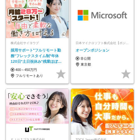
株式会社サイヨウブ
日本マイクロソフト株式会社【ポジションマッチ登録】
採用サポート*フルリモート勤
オープンポジション
務*フレックスタイム制*年休
非公開
120日*土日祝休み*残業ほぼな
東京都
し*育児中社員8割以上
400～450万円
フルリモートあり
ＦＪＵＴプラス株式会社
TDCX Japan株式会社