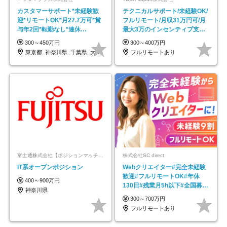
カスタマーサポート*未経験歓
テクニカルサポート/未経験OK/
迎*リモートOK*月27.7万可*賞
フルリモート/月収31万円可/月
与年2回*転勤なし*連休
最大3万のインセンティブ支給/
OK/ZE010232
平均年齢33歳
300～450万円
300～400万円
東京都_神奈川県_千葉県_大阪府_愛知県…
フルリモートあり
富士通株式会社【ポジションマッチ登録】
株式会社SC direct
IT系オープンポジション
Webクリエイター#完全未経験
歓迎#フルリモートOK#年休
400～900万円
130日#残業月5h以下#全国募集
神奈川県
#最大1年の研修
300～700万円
フルリモートあり