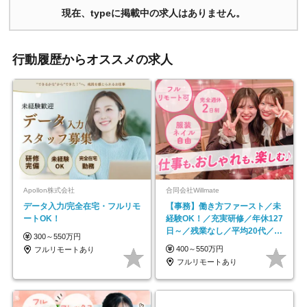
現在、typeに掲載中の求人はありません。
行動履歴からオススメの求人
Apollon株式会社
合同会社Willmate
データ入力/完全在宅・フルリモ
【事務】働き方ファースト／未
ートOK！
経験OK！／充実研修／年休127
日～／残業なし／平均20代／リ
300～550万円
モートOK
400～550万円
フルリモートあり
フルリモートあり