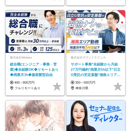
株式会社Widsley
株式会社サウンドテクニカ
総合職(エンジニア・事務・営
サポート事務*未経験から月給
業)◆未経験OK◆リモートあり
27万円確約*残業月5h以下*日立
◆残業月3h◆服装髪型自由
G受託の安定基盤*湘南エリア勤
務
400～800万円
350～500万円
フルリモートあり
神奈川県