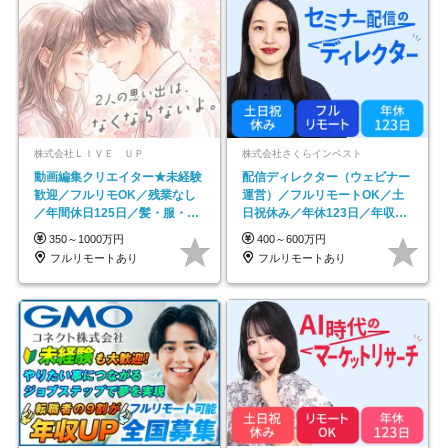
株式会社ＬＩＶＥ ＵＰ
株式会社さくらインベスト
動画編集クリエイター★未経験
配信ディレクター（ウェビナー
歓迎／フルリモOK／残業なし
運営）／フルリモートOK／土
／年間休日125日／髪・服・ネ
日祝休み／年休123日／年収
イル自由／研修充実で安心
600万円可
350～1000万円
400～600万円
フルリモートあり
フルリモートあり