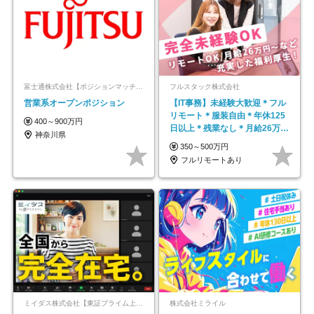
富士通株式会社【ポジションマッチ登録】
フルスタック株式会社
営業系オープンポジション
【IT事務】未経験大歓迎＊フル
リモート＊服装自由＊年休125
400～900万円
日以上＊残業なし＊月給26万円
神奈川県
以上
350～500万円
フルリモートあり
ミイダス株式会社【東証プライム上場パーソルグループ】
株式会社ミライル