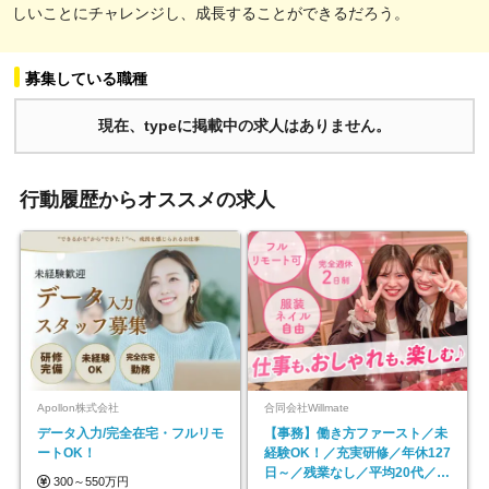
しいことにチャレンジし、成長することができるだろう。
募集している職種
現在、typeに掲載中の求人はありません。
行動履歴からオススメの求人
Apollon株式会社
合同会社Willmate
データ入力/完全在宅・フルリモ
【事務】働き方ファースト／未
ートOK！
経験OK！／充実研修／年休127
日～／残業なし／平均20代／リ
300～550万円