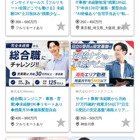
インサイドセールス【フルリモ
IT事務*未経験歓迎*残業10h以
ート/全国どこでも働ける】未経
下*年休130日*服装・髪型自由
験OK*土日祝休み*残業少なめ*
*AI研修あり*住宅手当あり*転勤
在宅勤務手当あり
なし
300～600万円
250～450万円
フルリモートあり
東京都_埼玉県_大阪府_新潟県_福岡県
株式会社Widsley
株式会社サウンドテクニカ
総合職(エンジニア・事務・営
サポート事務*未経験から月給
業)◆未経験OK◆リモートあり
27万円確約*残業月5h以下*日立
◆残業月3h◆服装髪型自由
G受託の安定基盤*湘南エリア勤
務
400～800万円
350～500万円
フルリモートあり
神奈川県