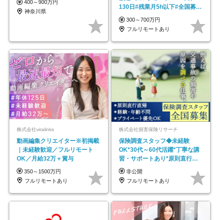
400～900万円
130日#残業月5h以下#全国募集
神奈川県
#最大1年の研修
300～700万円
フルリモートあり
株式会社viralinks
株式会社損害保険リサーチ
動画編集クリエイター※初掲載
保険調査スタッフ◆未経験
｜未経験歓迎／フルリモート
OK*30代～60代活躍*丁寧な講
OK／月給32万＋賞与
習・サポートあり*原則直行直
帰／全国募集・業務委託
350～1500万円
非公開
フルリモートあり
フルリモートあり