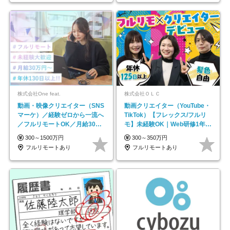
株式会社One feat.
株式会社ＯＬＣ
動画・映像クリエイター（SNS
動画クリエイター（YouTube・
マーケ）／経験ゼロから一流へ
TikTok）【フレックス/フルリ
／フルリモートOK／月給30万
モ】未経験OK｜Web研修1年間
円～／年休130日以上
｜副業OK
300～1500万円
300～350万円
フルリモートあり
フルリモートあり