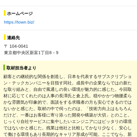
ホームページ
https://town.biz/
連絡先
〒 104-0041
東京都中央区新富1丁目8－9
取材担当者より
顧客との継続的な関係を創造し、日本を代表するサブスクリプショ
ン・テックカンパニーを目指す同社。成長中の企業ならではの新た
な取り組みと、自由で風通しの良い環境が魅力的に感じた。今回取
材に応じてくれたのは人事の長澤氏と倉上氏。穏やかかつ物腰柔ら
かな雰囲気が印象的で、面談をする求職者の方も安心できるのでは
ないかと感じた。取材の中で伺ったのは、「技術力向上はもちろん
だけど、一番はお客様に寄り添った開発や構築が大切」とのこと。
じっくり自社サービスに集中したいエンジニアにはピッタリの環境
ではないかと感じた。残業は他社と比較してかなり少なく、安心し
て働ける環境もあり長期的なキャリア形成が可能。ここでなら、新