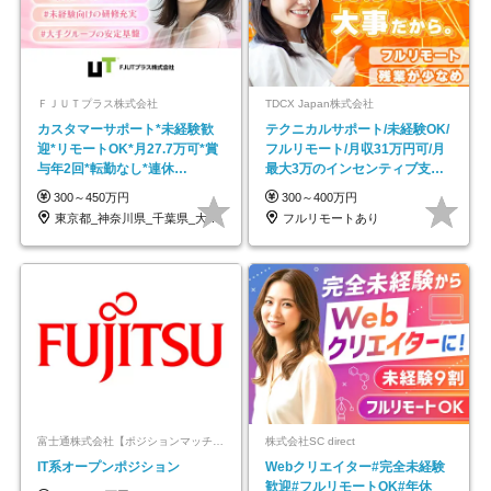
ＦＪＵＴプラス株式会社
TDCX Japan株式会社
カスタマーサポート*未経験歓
テクニカルサポート/未経験OK/
迎*リモートOK*月27.7万可*賞
フルリモート/月収31万円可/月
与年2回*転勤なし*連休
最大3万のインセンティブ支給/
OK/ZE010232
平均年齢33歳
300～450万円
300～400万円
東京都_神奈川県_千葉県_大阪府_愛知県…
フルリモートあり
富士通株式会社【ポジションマッチ登録】
株式会社SC direct
IT系オープンポジション
Webクリエイター#完全未経験
歓迎#フルリモートOK#年休