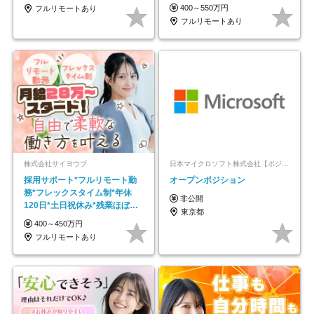
モートOK
400～550万円
フルリモートあり
フルリモートあり
株式会社サイヨウブ
日本マイクロソフト株式会社【ポジションマッチ登録】
採用サポート*フルリモート勤
オープンポジション
務*フレックスタイム制*年休
非公開
120日*土日祝休み*残業ほぼな
東京都
し*育児中社員8割以上
400～450万円
フルリモートあり