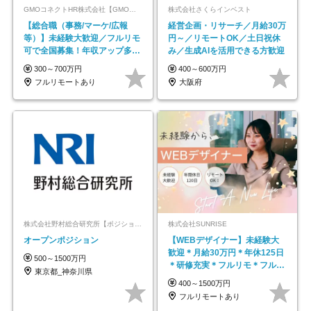
GMOコネクトHR株式会社【GMOインターネットグループ】
株式会社さくらインベスト
【総合職（事務/マーケ/広報
経営企画・リサーチ／月給30万
等）】未経験大歓迎／フルリモ
円～／リモートOK／土日祝休
可で全国募集！年収アップ多数
み／生成AIを活用できる方歓迎
★年休最大130日★
300～700万円
400～600万円
フルリモートあり
大阪府
株式会社野村総合研究所【ポジションマッチ登録】
株式会社SUNRISE
オープンポジション
【WEBデザイナー】未経験大
歓迎＊月給30万円＊年休125日
500～1500万円
＊研修充実＊フルリモ＊フルフ
東京都_神奈川県
レックス＊
400～1500万円
フルリモートあり