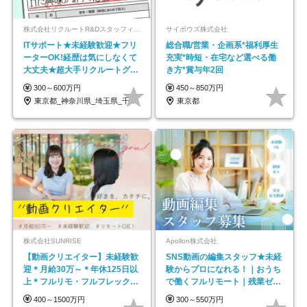
株式会社リクルートR&Dスタッフィング【リクルートグループ】
サイボウズ株式会社
ITサポート★未経験歓迎★フリ
総合職/営業・企画系*福利厚生
ーターOK!経歴は気にしなくて
充実*時短・在宅など選べる働
大丈夫★超大手リクルートグル
き方*賞与年2回
ープの正社員/sg
300～600万円
450～850万円
東京都_神奈川県_埼玉県_千葉県_大阪府…
東京都
株式会社SUNRISE
Apollon株式会社
【動画クリエイター】未経験歓
SNS動画の編集スタッフ★未経
迎＊月給30万～＊年休125日以
験からプロになれる！｜おうち
上＊フルリモ・フルフレックス
で働くフルリモート｜残業ゼロ
◆10名の採用が決定◆
で18時退勤◎
400～1500万円
300～550万円