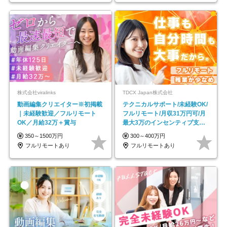
株式会社viralinks
TDCX Japan株式会社
動画編集クリエイター※初掲載
テクニカルサポート/未経験OK/
｜未経験歓迎／フルリモート
フルリモート/月収31万円可/月
OK／月給32万＋賞与
最大3万のインセンティブ支給/
平均年齢33歳
350～1500万円
300～400万円
フルリモートあり
フルリモートあり