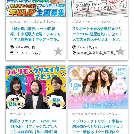
GMOコネクトHR株式会社【GMOインターネットグループ】
株式会社リクルートR&Dスタッフィング【リクルートグループ】
【総合職（事務/マーケ/広報
ITサポート★未経験歓迎★フリ
等）】未経験大歓迎／フルリモ
ーターOK!経歴は気にしなくて
可で全国募集！年収アップ多数
大丈夫★超大手リクルートグル
★年休最大130日★
ープの正社員/sg
300～700万円
300～600万円
フルリモートあり
東京都_神奈川県_埼玉県_千葉県_大阪府…
株式会社ＯＬＣ
株式会社コプロコンストラクション【東証プライム上場コプロ・ホールディングス子会社】
動画クリエイター（YouTube・
※プロジェクトサポート事務☆
TikTok）【フレックス/フルリ
未経験から月収37万円も可☆リ
モ】未経験OK｜Web研修1年間
モート研修あり☆土日祝休☆20