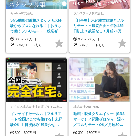
Apollon株式会社
フルスタック株式会社
SNS動画の編集スタッフ★未経
【IT事務】未経験大歓迎＊フル
験からプロになれる！｜おうち
リモート＊服装自由＊年休125
で働くフルリモート｜残業ゼロ
日以上＊残業なし＊月給26万円
で18時退勤◎
以上
300～550万円
350～500万円
フルリモートあり
フルリモートあり
ミイダス株式会社【東証プライム上場パーソルグループ】
株式会社One feat.
インサイドセールス【フルリモ
動画・映像クリエイター（SNS
ート/全国どこでも働ける】未経
マーケ）／経験ゼロから一流へ
験OK*土日祝休み*残業少なめ*
／フルリモートOK／月給30万
在宅勤務手当あり
円～／年休130日以上
300～600万円
300～1500万円