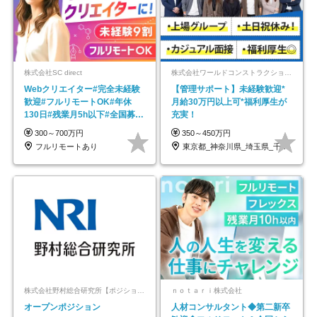
株式会社SC direct
株式会社ワールドコンストラクション 【東証一部】 (ワールドホールディングス・グループ)
Webクリエイター#完全未経験
【管理サポート】未経験歓迎*
歓迎#フルリモートOK#年休
月給30万円以上可*福利厚生が
130日#残業月5h以下#全国募集
充実！
#最大1年の研修
300～700万円
350～450万円
フルリモートあり
東京都_神奈川県_埼玉県_千葉県_大阪府…
株式会社野村総合研究所【ポジションマッチ登録】
ｎｏｔａｒｉ株式会社
オープンポジション
人材コンサルタント◆第二新卒