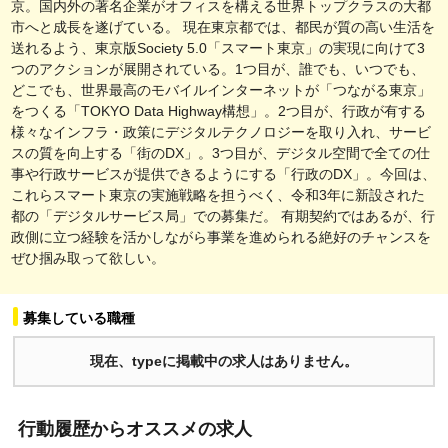
京。国内外の著名企業がオフィスを構える世界トップクラスの大都
市へと成長を遂げている。 現在東京都では、都民が質の高い生活を
送れるよう、東京版Society 5.0「スマート東京」の実現に向けて3
つのアクションが展開されている。1つ目が、誰でも、いつでも、
どこでも、世界最高のモバイルインターネットが「つながる東京」
をつくる「TOKYO Data Highway構想」。2つ目が、行政が有する
様々なインフラ・政策にデジタルテクノロジーを取り入れ、サービ
スの質を向上する「街のDX」。3つ目が、デジタル空間で全ての仕
事や行政サービスが提供できるようにする「行政のDX」。今回は、
これらスマート東京の実施戦略を担うべく、令和3年に新設された
都の「デジタルサービス局」での募集だ。 有期契約ではあるが、行
政側に立つ経験を活かしながら事業を進められる絶好のチャンスを
ぜひ掴み取って欲しい。
募集している職種
現在、typeに掲載中の求人はありません。
行動履歴からオススメの求人