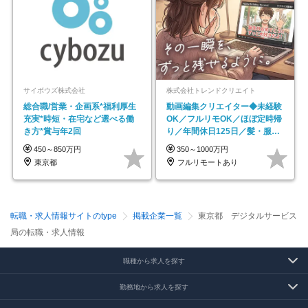
サイボウズ株式会社
株式会社トレンドクリエイト
総合職/営業・企画系*福利厚生
動画編集クリエイター◆未経験
充実*時短・在宅など選べる働
OK／フルリモOK／ほぼ定時帰
き方*賞与年2回
り／年間休日125日／髪・服・
ネイル自由／副業OK
450～850万円
350～1000万円
東京都
フルリモートあり
転職・求人情報サイトのtype
掲載企業一覧
東京都 デジタルサービス
局の転職・求人情報
職種から求人を探す
勤務地から求人を探す