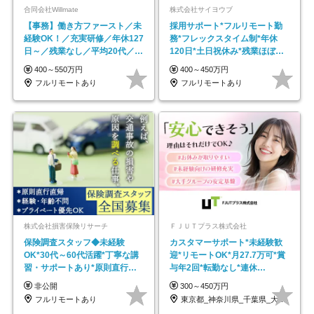
合同会社Willmate
株式会社サイヨウブ
【事務】働き方ファースト／未
採用サポート*フルリモート勤
経験OK！／充実研修／年休127
務*フレックスタイム制*年休
日～／残業なし／平均20代／リ
120日*土日祝休み*残業ほぼな
モートOK
し*育児中社員8割以上
400～550万円
400～450万円
フルリモートあり
フルリモートあり
株式会社損害保険リサーチ
ＦＪＵＴプラス株式会社
保険調査スタッフ◆未経験
カスタマーサポート*未経験歓
OK*30代～60代活躍*丁寧な講
迎*リモートOK*月27.7万可*賞
習・サポートあり*原則直行直
与年2回*転勤なし*連休
帰／全国募集・業務委託
OK/ZE010232
非公開
300～450万円
フルリモートあり
東京都_神奈川県_千葉県_大阪府_愛知県…