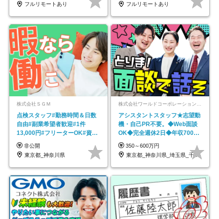
フルリモートあり
フルリモートあり
株式会社ＳＧＭ
株式会社ワールドコーポレーション 採用事業部【上場グループ】
点検スタッフ#勤務時間＆日数
アシスタントスタッフ★志望動
自由#副業希望者歓迎#1件
機・自己PR不要。◆Web面談
13,000円#フリーターOK#資格
OK◆完全週休2日◆年収700万
スキル不要
円可/p13
非公開
350～600万円
東京都_神奈川県
東京都_神奈川県_埼玉県_千葉県_大阪府…