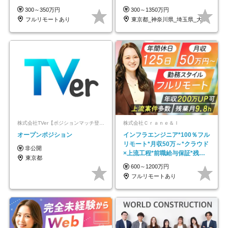
｜副業OK
代～30代活躍/b
300～350万円
300～1350万円
フルリモートあり
東京都_神奈川県_埼玉県_大阪府_愛知県…
株式会社TVer【ポジションマッチ登録】
株式会社Ｃｒａｎｅ＆Ｉ
オープンポジション
インフラエンジニア*100％フル
リモート*月収50万～*クラウド
非公開
×上流工程*前職給与保証*残業
東京都
月9.8h
600～1200万円
フルリモートあり