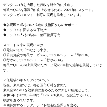
デジタルの力を活用した行政を総合的に推進し、
都政のQOSを飛躍的に向上させるために2021年にスタート。
デジタルガバメント・都庁の実現を推進しています。
◆各局区市町村のDX推進の技術面からのサポート
◆デジタルに関する全庁統括
◆デジタル人材の結集・都庁職員育成
スマート東京の実現に向け、
◎電波の道で「つながる東京」
◎公共施設や都民サービスのデジタルシフト＝「街のDX」
◎行政のデジタルシフト＝「行政のDX」
都民のQOLの向上実現のため、上記の3本柱で施策を展開していま
す。
＜任期後のキャリアについて＞
現在、東京都では、都と区市町村を含めた
東京全体のDXを効果的に進めるための新しい組織として、
令和5年（2023）年中に「GovTech東京」を設立するべく、
検討を進めています。
今回募集するデジタルシフト推進担当課長を含め、