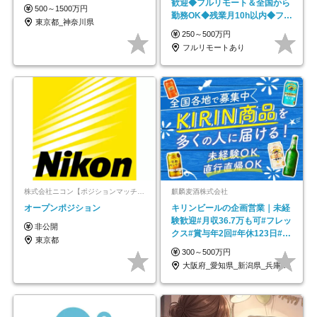
歓迎◆フルリモート＆全国から
500～1500万円
勤務OK◆残業月10h以内◆フレ
東京都_神奈川県
ックス制
250～500万円
フルリモートあり
株式会社ニコン【ポジションマッチ登録】
麒麟麦酒株式会社
オープンポジション
キリンビールの企画営業｜未経
験歓迎#月収36.7万も可#フレッ
非公開
クス#賞与年2回#年休123日#完
東京都
全週休2日制
300～500万円
大阪府_愛知県_新潟県_兵庫県_福岡県