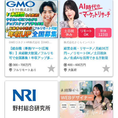
GMOコネクトHR株式会社【GMOインターネットグループ】
株式会社さくらインベスト
【総合職（事務/マーケ/広報
経営企画・リサーチ／月給30万
等）】未経験大歓迎／フルリモ
円～／リモートOK／土日祝休
可で全国募集！年収アップ多数
み／生成AIを活用できる方歓迎
★年休最大130日★
300～700万円
400～600万円
フルリモートあり
大阪府