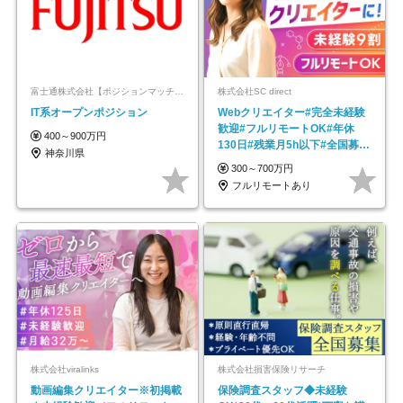
富士通株式会社【ポジションマッチ登録】
株式会社SC direct
IT系オープンポジション
Webクリエイター#完全未経験
歓迎#フルリモートOK#年休
400～900万円
130日#残業月5h以下#全国募集
神奈川県
#最大1年の研修
300～700万円
フルリモートあり
株式会社viralinks
株式会社損害保険リサーチ
動画編集クリエイター※初掲載
保険調査スタッフ◆未経験