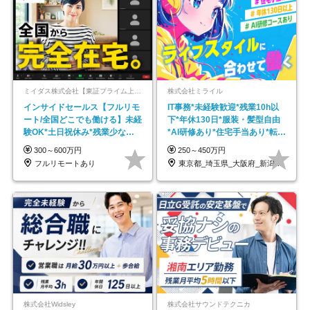
ミイダス株式会社【東証プライム上場パーソルグループ】
株式会社ミライル
インサイドセールス【フルリモ
IT事務*未経験歓迎*残業10h以
ート/全国どこでも働ける】未経
下*年休130日*服装・髪型自由
験OK*土日祝休み*残業少なめ*
*AI研修あり*住宅手当あり*転勤
在宅勤務手当あり
なし
300～600万円
250～450万円
フルリモートあり
東京都_埼玉県_大阪府_新潟県_福岡県
株式会社Widsley
株式会社サウンドテクニカ