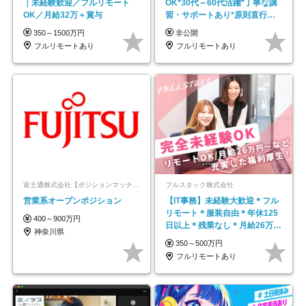
｜未経験歓迎／フルリモート
OK*30代～60代活躍*丁寧な講
OK／月給32万＋賞与
習・サポートあり*原則直行直
帰／全国募集・業務委託
350～1500万円
非公開
フルリモートあり
フルリモートあり
富士通株式会社【ポジションマッチ登録】
フルスタック株式会社
営業系オープンポジション
【IT事務】未経験大歓迎＊フル
リモート＊服装自由＊年休125
400～900万円
日以上＊残業なし＊月給26万円
神奈川県
以上
350～500万円
フルリモートあり