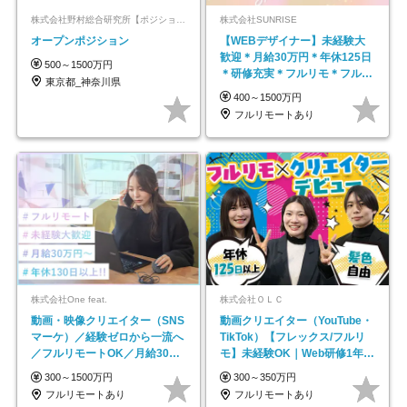
株式会社野村総合研究所【ポジションマッチ登録】
株式会社SUNRISE
オープンポジション
【WEBデザイナー】未経験大
歓迎＊月給30万円＊年休125日
500～1500万円
＊研修充実＊フルリモ＊フルフ
東京都_神奈川県
レックス＊
400～1500万円
フルリモートあり
株式会社One feat.
株式会社ＯＬＣ
動画・映像クリエイター（SNS
動画クリエイター（YouTube・
マーケ）／経験ゼロから一流へ
TikTok）【フレックス/フルリ
／フルリモートOK／月給30万
モ】未経験OK｜Web研修1年間
円～／年休130日以上
｜副業OK
300～1500万円
300～350万円
フルリモートあり
フルリモートあり