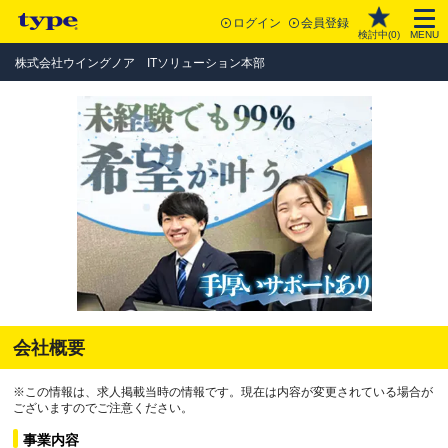
ログイン
会員登録
検討中(
0
)
MENU
株式会社ウイングノア ITソリューション本部
会社概要
※この情報は、求人掲載当時の情報です。現在は内容が変更されている場合が
ございますのでご注意ください。
事業内容