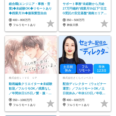
総合職(エンジニア・事務・営
サポート事務*未経験から月給
業)◆未経験OK◆リモートあり
27万円確約*残業月5h以下*日立
◆残業月3h◆服装髪型自由
G受託の安定基盤*湘南エリア勤
務
400～800万円
350～500万円
フルリモートあり
神奈川県
株式会社ＬＩＶＥ ＵＰ
株式会社さくらインベスト
動画編集クリエイター★未経験
配信ディレクター（ウェビナー
歓迎／フルリモOK／残業なし
運営）／フルリモートOK／土
／年間休日125日／髪・服・ネ
日祝休み／年休123日／年収
イル自由／研修充実で安心
600万円可
350～1000万円
400～600万円
フルリモートあり
フルリモートあり