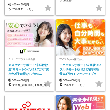
東京都
し*育児中社員8割以上
400～450万円
フルリモートあり
ＦＪＵＴプラス株式会社
TDCX Japan株式会社
カスタマーサポート*未経験歓
テクニカルサポート/未経験OK/
迎*リモートOK*月27.7万可*賞
フルリモート/月収31万円可/月
与年2回*転勤なし*連休
最大3万のインセンティブ支給/
OK/ZE010232
平均年齢33歳
300～450万円
300～400万円
東京都_神奈川県_千葉県_大阪府_愛知県…
フルリモートあり