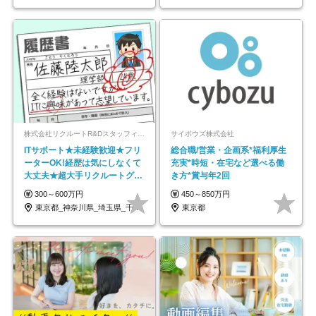
株式会社リクルートR&Dスタッフィング【リクルートグループ】
サイボウズ株式会社
ITサポート★未経験歓迎★フリ
総合職/営業・企画系*福利厚生
ーターOK!経歴は気にしなくて
充実*時短・在宅など選べる働
大丈夫★超大手リクルートグル
き方*賞与年2回
ープの正社員/sg
300～600万円
450～850万円
東京都_神奈川県_埼玉県_千葉県_大阪府…
東京都