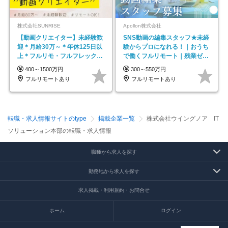
株式会社SUNRISE
Apollon株式会社
【動画クリエイター】未経験歓
SNS動画の編集スタッフ★未経
迎＊月給30万～＊年休125日以
験からプロになれる！｜おうち
上＊フルリモ・フルフレックス
で働くフルリモート｜残業ゼロ
◆10名の採用が決定◆
で18時退勤◎
400～1500万円
300～550万円
フルリモートあり
フルリモートあり
転職・求人情報サイトのtype
掲載企業一覧
株式会社ウイングノア IT
ソリューション本部の転職・求人情報
職種から求人を探す
勤務地から求人を探す
求人掲載・利用規約・お問合せ
ホーム
ログイン