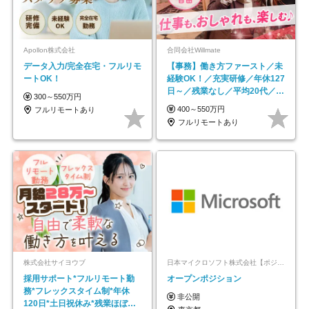
Apollon株式会社
合同会社Willmate
データ入力/完全在宅・フルリモ
【事務】働き方ファースト／未
ートOK！
経験OK！／充実研修／年休127
日～／残業なし／平均20代／リ
300～550万円
モートOK
400～550万円
フルリモートあり
フルリモートあり
株式会社サイヨウブ
日本マイクロソフト株式会社【ポジションマッチ登録】
採用サポート*フルリモート勤
オープンポジション
務*フレックスタイム制*年休
非公開
120日*土日祝休み*残業ほぼな