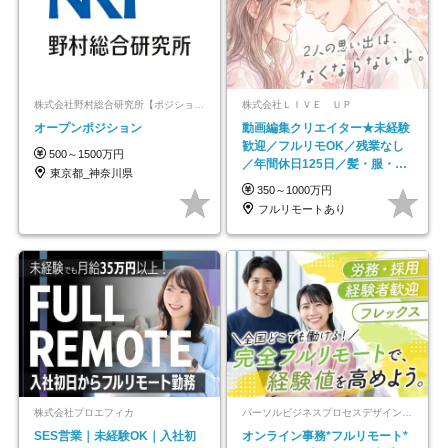
株式会社野村総合研究所【ポジションマッチ登録】
株式会社ＬＩＶＥ ＵＰ
オープンポジション
動画編集クリエイター★未経験
歓迎／フルリモOK／残業なし
500～1500万円
／年間休日125日／髪・服・ネ
東京都_神奈川県
イル自由／研修充実で安心
350～1000万円
フルリモートあり
株式会社プロエフィカ
パーソルビジネスプロセスデザイン株式会社 事業開発本部
SES営業｜未経験OK｜入社初
オンライン事務*フルリモート*