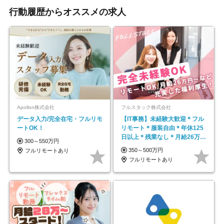
行動履歴からオススメの求人
Apollon株式会社
フルスタック株式会社
データ入力/完全在宅・フルリモ
【IT事務】未経験大歓迎＊フル
ートOK！
リモート＊服装自由＊年休125
日以上＊残業なし＊月給26万円
300～550万円
以上
350～500万円
フルリモートあり
フルリモートあり