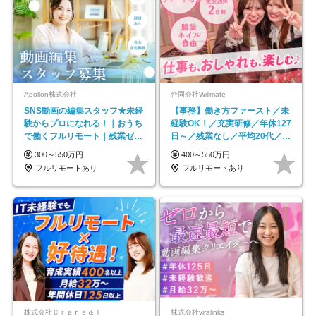
Apollon株式会社
合同会社Willmate
SNS動画の編集スタッフ★未経
【事務】働き方ファースト／未
験からプロになれる！｜おうち
経験OK！／充実研修／年休127
で働くフルリモート｜残業ゼロ
日～／残業なし／平均20代／リ
で18時退勤◎
モートOK
300～550万円
400～550万円
フルリモートあり
フルリモートあり
株式会社Ｃｒａｎｅ＆Ｉ
株式会社viralinks