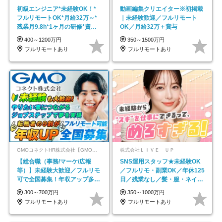
初級エンジニア*未経験OK！*
動画編集クリエイター※初掲載
フルリモートOK*月給32万～*
｜未経験歓迎／フルリモート
残業月9.8h*1ヶ月の研修*資格
OK／月給32万＋賞与
取得率100％
400～1200万円
350～1500万円
フルリモートあり
フルリモートあり
GMOコネクトHR株式会社【GMOインターネットグループ】
株式会社ＬＩＶＥ ＵＰ
【総合職（事務/マーケ/広報
SNS運用スタッフ★未経験OK
等）】未経験大歓迎／フルリモ
／フルリモ・副業OK／年休125
可で全国募集！年収アップ多数
日／残業なし／髪・服・ネイ
★年休最大130日★
ル・ピアス自由
300～700万円
350～1000万円
フルリモートあり
フルリモートあり