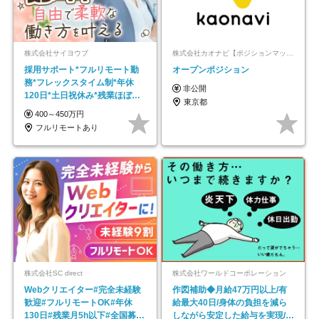
株式会社サイヨウブ
株式会社カオナビ【ポジションマッチ登録】
採用サポート*フルリモート勤
オープンポジション
務*フレックスタイム制*年休
非公開
120日*土日祝休み*残業ほぼな
東京都
し*育児中社員8割以上
400～450万円
フルリモートあり
株式会社SC direct
株式会社ワールドコーポレーション
Webクリエイター#完全未経験
作図補助◆月給47万円以上/有
歓迎#フルリモートOK#年休
給最大40日/身体の負担を減ら
130日#残業月5h以下#全国募集
しながら安定した給与を実現/転