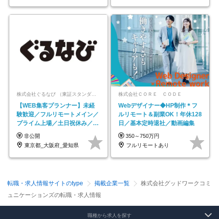
株式会社ぐるなび （東証スタンダード上場）
株式会社ＣＯＲＥ ＣＯＤＥ
【WEB集客プランナー】未経
Webデザイナー◆HP制作＊フ
験歓迎／フルリモートメイン／
ルリモート＆副業OK！年休128
プライム上場／土日祝休み／東
日／基本定時退社／動画編集
京・大阪・名古屋
非公開
350～750万円
東京都_大阪府_愛知県
フルリモートあり
転職・求人情報サイトのtype
掲載企業一覧
株式会社グッドワークコミ
ュニケーションズの転職・求人情報
職種から求人を探す