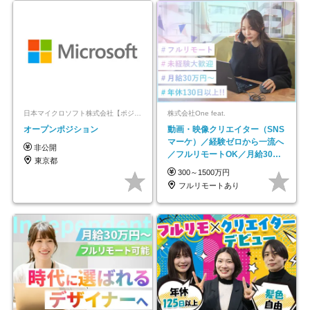
日本マイクロソフト株式会社【ポジションマッチ登録】
株式会社One feat.
オープンポジション
動画・映像クリエイター（SNS
マーケ）／経験ゼロから一流へ
非公開
／フルリモートOK／月給30万
東京都
円～／年休130日以上
300～1500万円
フルリモートあり