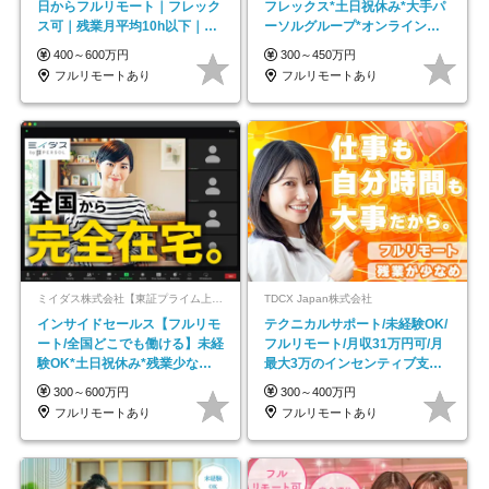
日からフルリモート｜フレック
フレックス*土日祝休み*大手パ
ス可｜残業月平均10h以下｜事
ーソルグループ*オンライン面
業立ち上げメンバー
接*30～40代活躍中
400～600万円
300～450万円
フルリモートあり
フルリモートあり
ミイダス株式会社【東証プライム上場パーソルグループ】
TDCX Japan株式会社
インサイドセールス【フルリモ
テクニカルサポート/未経験OK/
ート/全国どこでも働ける】未経
フルリモート/月収31万円可/月
験OK*土日祝休み*残業少なめ*
最大3万のインセンティブ支給/
在宅勤務手当あり
平均年齢33歳
300～600万円
300～400万円
フルリモートあり
フルリモートあり