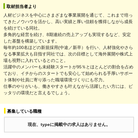
取材担当者より
人材ビジネスを中心にさまざまな事業展開を通じて、これまで培っ
てきたノウハウを活かし、高い実績と厚い信頼を獲得しながら成長
を続けている同社。
多角的な経営を続け、8期連続の売上アップも実現するなど、安定
した基盤を構築しています。
毎年約100名ほどの新規採用(中途／新卒）を行い、人材強化やさら
なる事業拡大も目指す同社では、次の目標として海外展開や株式上
場も視野に入れているとのこと。
活躍中のメンバーも未経験スタートが95％とほとんどの割合を占め
ており、イチからのスタートでも安心して始められる手厚いサポー
ト体制や社員に寄り添った職場環境づくりにも尽力。
仕事のやりがいも、働きやすさも叶えながら活躍したい方には、ピ
ッタリの環境だと言えるでしょう。
募集している職種
現在、typeに掲載中の求人はありません。