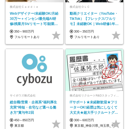
株式会社Ｃａｄｄｉｅ
株式会社ＯＬＣ
Webデザイナー/未経験OK/月給
動画クリエイター（YouTube・
30万〜＋インセン/最先端AI研
TikTok）【フレックス/フルリ
修/残業月5h/リモート可/副業
モ】未経験OK｜Web研修1年間
OK
｜副業OK
350～900万円
300～350万円
フルリモートあり
フルリモートあり
サイボウズ株式会社
株式会社リクルートR&Dスタッフィング【リクルートグループ】
総合職/営業・企画系*福利厚生
ITサポート★未経験歓迎★フリ
充実*時短・在宅など選べる働
ーターOK!経歴は気にしなくて
き方*賞与年2回
大丈夫★超大手リクルートグル
ープの正社員/sg
450～850万円
300～600万円
東京都
東京都_神奈川県_埼玉県_千葉県_大阪府…