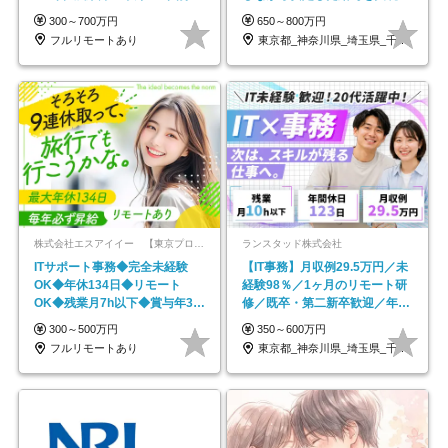
#最大1年の研修
勤なし/p10
300～700万円
650～800万円
フルリモートあり
東京都_神奈川県_埼玉県_千葉県_大阪府…
株式会社エスアイイー 【東京プロマーケット上場】
ランスタッド株式会社
ITサポート事務◆完全未経験
【IT事務】月収例29.5万円／未
OK◆年休134日◆リモート
経験98％／1ヶ月のリモート研
OK◆残業月7h以下◆賞与年3回
修／既卒・第二新卒歓迎／年間
◆5年目まで必ず昇給
休日123日/OW
300～500万円
350～600万円
フルリモートあり
東京都_神奈川県_埼玉県_千葉県_大阪府…