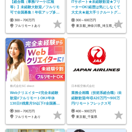
【総合職（事務/マーケ/広報
ITサポート★未経験歓迎★フリ
等）】未経験大歓迎／フルリモ
ーターOK!経歴は気にしなくて
可で全国募集！年収アップ多数
大丈夫★超大手リクルートグル
★年休最大130日★
ープの正社員/sg
300～700万円
300～600万円
フルリモートあり
東京都_神奈川県_埼玉県_千葉県_大阪府…
株式会社SC direct
日本航空株式会社
Webクリエイター#完全未経験
業務企画職（技術系総合職）/未
歓迎#フルリモートOK#年休
経験歓迎/年収420万円〜900万
130日#残業月5h以下#全国募集
円/リモートフレックス可
#最大1年の研修
300～700万円
400～900万円
フルリモートあり
東京都_千葉県