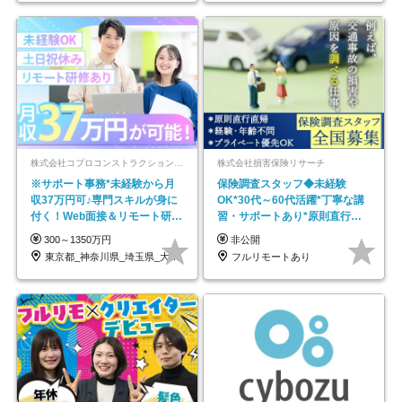
株式会社コプロコンストラクション【東証プライム上場コプロ・ホールディングス子会社】
株式会社損害保険リサーチ
※サポート事務*未経験から月
保険調査スタッフ◆未経験
収37万円可♪専門スキルが身に
OK*30代～60代活躍*丁寧な講
付く！Web面接＆リモート研修
習・サポートあり*原則直行直
も充実♪/a
帰／全国募集・業務委託
300～1350万円
非公開
東京都_神奈川県_埼玉県_大阪府_愛知県…
フルリモートあり