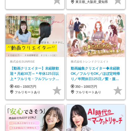
東京都_大阪府_愛知県
株式会社SUNRISE
株式会社トレンドクリエイト
【動画クリエイター】未経験歓
動画編集クリエイター◆未経験
迎＊月給30万～＊年休125日以
OK／フルリモOK／ほぼ定時帰
上＊フルリモ・フルフレックス
り／年間休日125日／髪・服・
◆10名の採用が決定◆
ネイル自由／副業OK
400～1500万円
350～1000万円
フルリモートあり
フルリモートあり