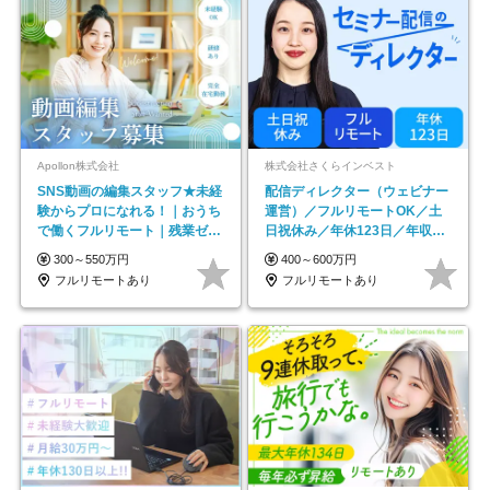
Apollon株式会社
株式会社さくらインベスト
SNS動画の編集スタッフ★未経
配信ディレクター（ウェビナー
験からプロになれる！｜おうち
運営）／フルリモートOK／土
で働くフルリモート｜残業ゼロ
日祝休み／年休123日／年収
で18時退勤◎
600万円可
300～550万円
400～600万円
フルリモートあり
フルリモートあり