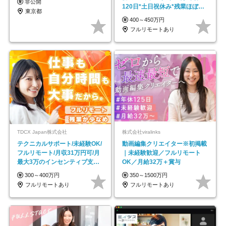
非公開
120日*土日祝休み*残業ほぼな
東京都
し*育児中社員8割以上
400～450万円
フルリモートあり
TDCX Japan株式会社
株式会社viralinks
テクニカルサポート/未経験OK/
動画編集クリエイター※初掲載
フルリモート/月収31万円可/月
｜未経験歓迎／フルリモート
最大3万のインセンティブ支給/
OK／月給32万＋賞与
平均年齢33歳
300～400万円
350～1500万円
フルリモートあり
フルリモートあり