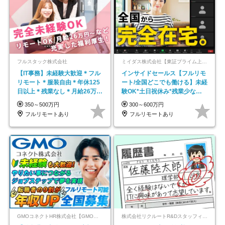
フルスタック株式会社
ミイダス株式会社【東証プライム上場パーソルグループ】
【IT事務】未経験大歓迎＊フル
インサイドセールス【フルリモ
リモート＊服装自由＊年休125
ート/全国どこでも働ける】未経
日以上＊残業なし＊月給26万円
験OK*土日祝休み*残業少なめ*
以上
在宅勤務手当あり
350～500万円
300～600万円
フルリモートあり
フルリモートあり
GMOコネクトHR株式会社【GMOインターネットグループ】
株式会社リクルートR&Dスタッフィング【リクルートグループ】