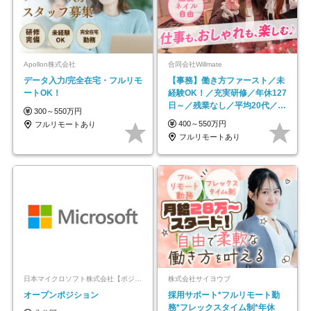
Apollon株式会社
合同会社Willmate
データ入力/完全在宅・フルリモ
【事務】働き方ファースト／未
ートOK！
経験OK！／充実研修／年休127
日～／残業なし／平均20代／リ
300～550万円
モートOK
400～550万円
フルリモートあり
フルリモートあり
日本マイクロソフト株式会社【ポジションマッチ登録】
株式会社サイヨウブ
オープンポジション
採用サポート*フルリモート勤
務*フレックスタイム制*年休