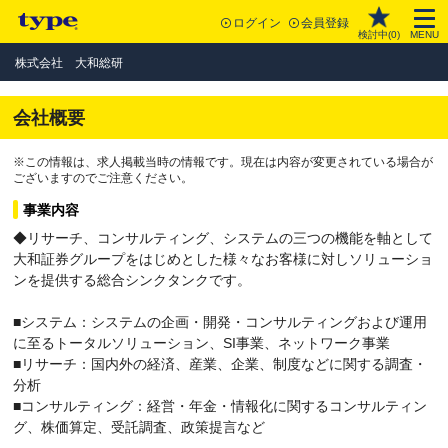
ログイン
会員登録
検討中(
0
)
MENU
株式会社 大和総研
会社概要
※この情報は、求人掲載当時の情報です。現在は内容が変更されている場合が
ございますのでご注意ください。
事業内容
◆リサーチ、コンサルティング、システムの三つの機能を軸として
大和証券グループをはじめとした様々なお客様に対しソリューショ
ンを提供する総合シンクタンクです。
■システム：システムの企画・開発・コンサルティングおよび運用
に至るトータルソリューション、SI事業、ネットワーク事業
■リサーチ：国内外の経済、産業、企業、制度などに関する調査・
分析
■コンサルティング：経営・年金・情報化に関するコンサルティン
グ、株価算定、受託調査、政策提言など