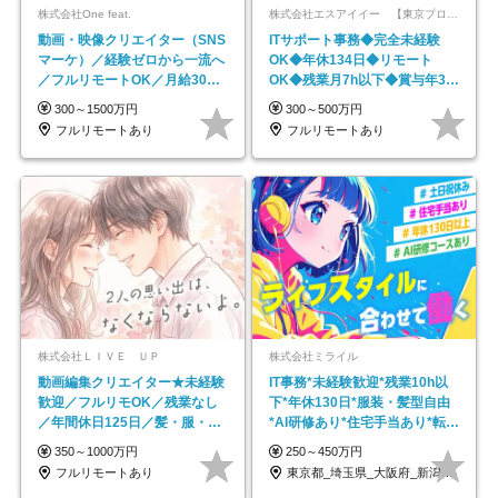
株式会社One feat.
株式会社エスアイイー 【東京プロマーケット上場】
動画・映像クリエイター（SNS
ITサポート事務◆完全未経験
マーケ）／経験ゼロから一流へ
OK◆年休134日◆リモート
／フルリモートOK／月給30万
OK◆残業月7h以下◆賞与年3回
円～／年休130日以上
◆5年目まで必ず昇給
300～1500万円
300～500万円
フルリモートあり
フルリモートあり
株式会社ＬＩＶＥ ＵＰ
株式会社ミライル
動画編集クリエイター★未経験
IT事務*未経験歓迎*残業10h以
歓迎／フルリモOK／残業なし
下*年休130日*服装・髪型自由
／年間休日125日／髪・服・ネ
*AI研修あり*住宅手当あり*転勤
イル自由／研修充実で安心
なし
350～1000万円
250～450万円
フルリモートあり
東京都_埼玉県_大阪府_新潟県_福岡県