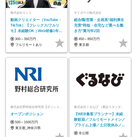
株式会社ＯＬＣ
サイボウズ株式会社
動画クリエイター（YouTube・
総合職/営業・企画系*福利厚生
TikTok）【フレックス/フルリ
充実*時短・在宅など選べる働
モ】未経験OK｜Web研修1年間
き方*賞与年2回
｜副業OK
300～350万円
450～850万円
フルリモートあり
東京都
株式会社野村総合研究所【ポジションマッチ登録】
株式会社ぐるなび （東証スタンダード上場）
オープンポジション
【WEB集客プランナー】未経
験歓迎／フルリモートメイン／
500～1500万円
プライム上場／土日祝休み／東
東京都_神奈川県
京・大阪・名古屋
非公開