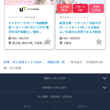
ＦＪＵＴプラス株式会社
株式会社さくらインベスト
カスタマーサポート*未経験歓
経営企画・リサーチ／月給30万
迎*リモートOK*月27.7万可*賞
円～／リモートOK／土日祝休
与年2回*転勤なし*連休
み／生成AIを活用できる方歓迎
OK/ZE010232
300～450万円
400～600万円
東京都_神奈川県_千葉県_大阪府_愛知県…
大阪府
転職・求人情報サイトのtype
掲載企業一覧
株式会社 大和総研の転
職・求人情報
職種から求人を探す
勤務地から求人を探す
求人掲載・利用規約・お問合せ
ホーム
ログイン