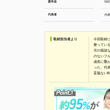
資本金
50
代表者
代表
取材担当者より
今回取材
整ってい
月の面談
のないフ
成長に繋
った。代
妥協ない