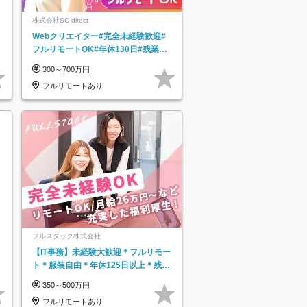
株式会社SC direct
Webクリエイター#完全未経験歓迎#
フルリモートOK#年休130日#残業月
5h以下#全国募集#最大1年の研修
300～700万円
フルリモートあり
フルスタック株式会社
【IT事務】未経験大歓迎＊フルリモー
ト＊服装自由＊年休125日以上＊残業
なし＊月給26万円以上
350～500万円
フルリモートあり