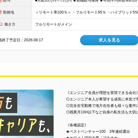
給与
勤務地
働き方
フルリモートがメイン
求人を見る
終了予定日：2026.08.17
《エンジニア全員が理想を実現できる会社
◎エンジニア本人が希望する成長に本気で
◎完全在宅勤務で地方在住者も様々な案件
◎残業月10H以下など自身の私生活も大切
《各種認定》
★ベストベンチャー100 3年連続選出