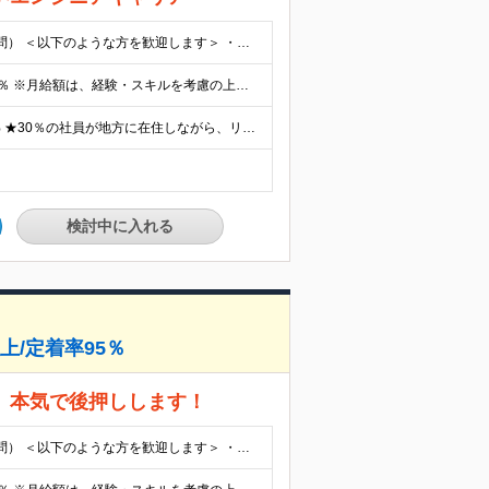
■学歴不問 ■開発エンジニアとしての実務経験（言語・年数不問） ＜以下のような方を歓迎します＞ ・モダンな技術にチャレンジしたい方 ・新しい領域にチャレンジしたい方
■月給35万円～75万円 ★前職給与保障 ★年間平均昇給率約10％ ※月給額は、経験・スキルを考慮の上、決定いたします ※上記月給額には、みなし残業代3万円～7万円（月20時間分）が含まれています 月20時間を超える残業が発生した場合は別途時間外手当を全額支給いたします ※試用期間はありません 【年間平均昇給率約10％】 「業界最高水準の報酬を実現する」ことも当社の目標の1つ。 スキルを磨き、成果を上げた分はしっかり還元します！
＜リモート率100％＞ ・フルリモート95％ ・ハイブリッド5% ★30％の社員が地方に在住しながら、リモート環境でプロジェクトに参画しています。全国どこにお住まいでも働ける環境が整っています。まずはお気軽にご応募ください！ ■本社：東京都港区南青山3-8-40 青山センタービル2F ※屋内全面禁煙 (変更の範囲)上記を除く当社関連勤務地
検討中に入れる
上/定着率95％
、本気で後押しします！
■学歴不問 ■開発エンジニアとしての実務経験（言語・年数不問） ＜以下のような方を歓迎します＞ ・モダンな技術にチャレンジしたい方 ・新しい領域にチャレンジしたい方