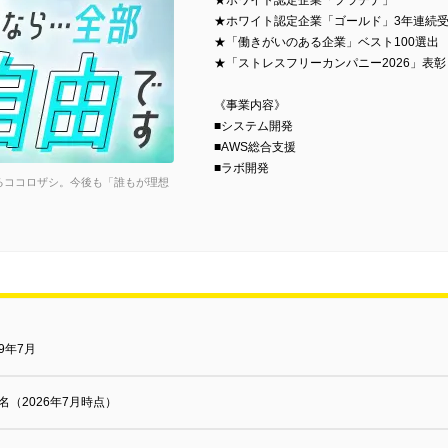
★ホワイト認定企業「プラチナ」
★ホワイト認定企業「ゴールド」3年連続
★「働きがいのある企業」ベスト100選出
★「ストレスフリーカンパニー2026」表彰
《事業内容》
■システム開発
■AWS総合支援
■ラボ開発
るココロザシ。今後も「誰もが理想
19年7月
4名（2026年7月時点）