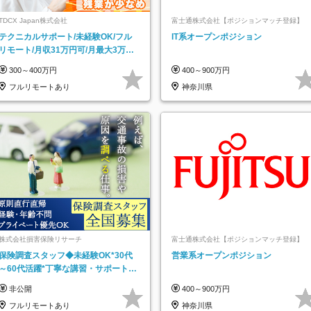
TDCX Japan株式会社
富士通株式会社【ポジションマッチ登録】
テクニカルサポート/未経験OK/フル
IT系オープンポジション
リモート/月収31万円可/月最大3万の
インセンティブ支給/平均年齢33歳
300～400万円
400～900万円
フルリモートあり
神奈川県
株式会社損害保険リサーチ
富士通株式会社【ポジションマッチ登録】
保険調査スタッフ◆未経験OK*30代
営業系オープンポジション
～60代活躍*丁寧な講習・サポートあ
り*原則直行直帰／全国募集・業務委
非公開
400～900万円
託
フルリモートあり
神奈川県