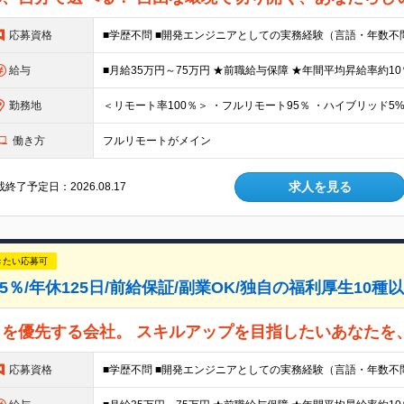
応募資格
給与
勤務地
働き方
フルリモートがメイン
求人を見る
終了予定日：2026.08.17
きたい応募可
％/年休125日/前給保証/副業OK/独自の福利厚生10種以
を優先する会社。 スキルアップを目指したいあなたを
応募資格