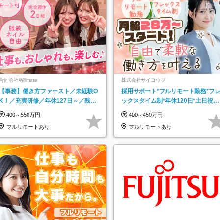
合同会社Willmate
株式会社サイヨウブ
【事務】働き方ファースト／未経験O
採用サポート*フルリモート勤務*フ
K！／充実研修／年休127日～／残業
ックスタイム制*年休120日*土日祝休
なし／平均20代／リモートOK
み*残業ほぼなし*育児中社員8割以上
400～550万円
400～450万円
フルリモートあり
フルリモートあり