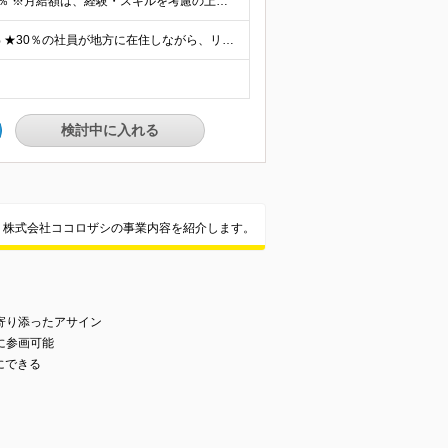
■月給35万円～75万円 ★前職給与保障 ★年間平均昇給率約10％ ※月給額は、経験・スキルを考慮の上、決定いたします ※上記月給額には、みなし残業代3万円～7万円（月20時間分）が含まれています 月20時間を超える残業が発生した場合は別途時間外手当を全額支給いたします ※試用期間はありません 【年間平均昇給率約10％】 「業界最高水準の報酬を実現する」ことも当社の目標の1つ。 スキルを磨き、成果を上げた分はしっかり還元します！
＜リモート率100％＞ ・フルリモート95％ ・ハイブリッド5% ★30％の社員が地方に在住しながら、リモート環境でプロジェクトに参画しています。全国どこにお住まいでも働ける環境が整っています。まずはお気軽にご応募ください！ ■本社：東京都港区南青山3-8-40 青山センタービル2F ※屋内全面禁煙 (変更の範囲)上記を除く当社関連勤務地
検討中に入れる
株式会社ココロザシの事業内容を紹介します。
》
寄り添ったアサイン
に参画可能
にできる