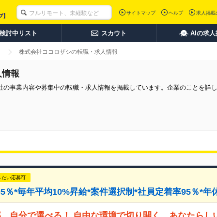
サイトマップ
ヘルプ
求人掲載
検討中リスト
スカウト
AIの求
株式会社ココロザシの転職・求人情報
人情報
社の事業内容や募集中の転職・求人情報を掲載しています。企業のことを詳
きたい応募可
5％*毎年平均10%昇給*案件選択制*社員定着率95％*年休
、自分で選べる！ 自由な環境で切り開く、あなたらし