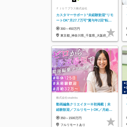
ＦＪＵＴプラス株式会社
カスタマーサポート*未経験歓迎*リモ
ートOK*月27.7万可*賞与年2回*転勤
なし*連休OK/ZE010232
300～450万円
東京都_神奈川県_千葉県_大阪府_愛
知県…
株式会社viralinks
動画編集クリエイター※初掲載｜未
経験歓迎／フルリモートOK／月給32
万＋賞与
350～1500万円
フルリモートあり