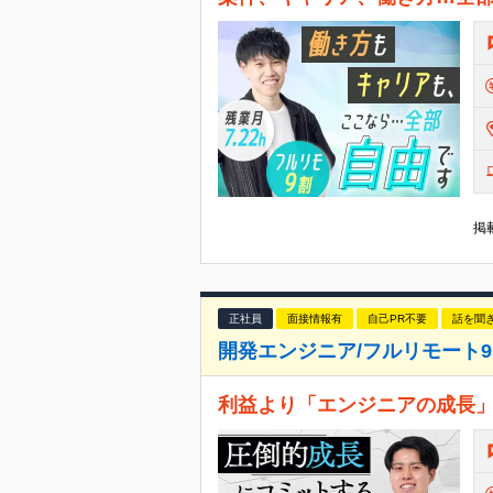
掲載
正社員
面接情報有
自己PR不要
話を聞
開発エンジニア/フルリモート95
利益より「エンジニアの成長」