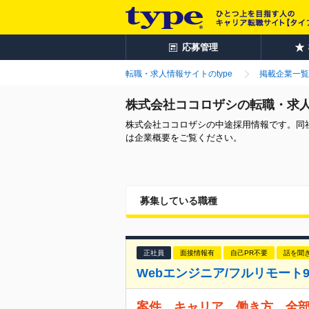
応募管理
転職・求人情報サイトのtype
掲載企業一覧
株式会社ココロザシの転職・求
株式会社ココロザシの中途採用情報です。同
は企業概要をご覧ください。
募集している職種
正社員
面接情報有
自己PR不要
話を聞
Webエンジニア/フルリモート9
案件、キャリア、働き方…全部