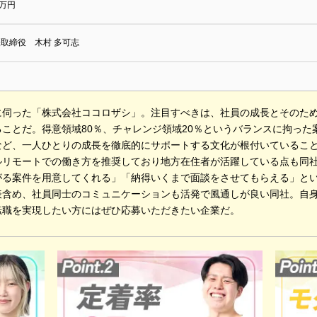
0万円
取締役 木村 多可志
に伺った「株式会社ココロザシ」。注目すべきは、社員の成長とそのた
ることだ。得意領域80％、チャレンジ領域20％というバランスに拘っ
など、一人ひとりの成長を徹底的にサポートする文化が根付いているこ
ルリモートでの働き方を推奨しており地方在住者が活躍している点も同
がる案件を用意してくれる」「納得いくまで面談をさせてもらえる」と
表含め、社員同士のコミュニケーションも活発で風通しが良い同社。自
転職を実現したい方にはぜひ応募いただきたい企業だ。