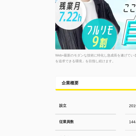
Web+最新のモダンな技術に特化し急成長を遂げてい
を追求できる環境」を目指し続けます。
企業概要
設立
20
従業員数
14