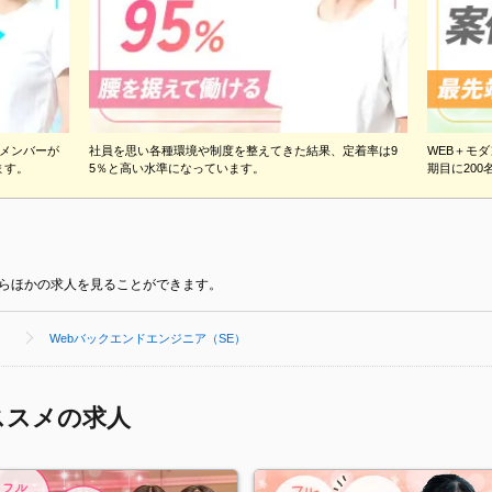
メンバーが
社員を思い各種環境や制度を整えてきた結果、定着率は9
WEB＋モ
ます。
5％と高い水準になっています。
期目に20
らほかの求人を見ることができます。
）
Webバックエンドエンジニア（SE）
ススメの求人