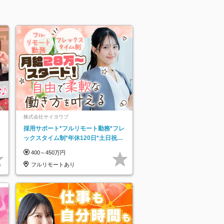
株式会社サイヨウブ
採用サポート*フルリモート勤務*フレ
ックスタイム制*年休120日*土日祝休
み*残業ほぼなし*育児中社員8割以上
400～450万円
フルリモートあり