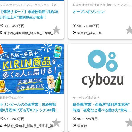
株式会社ワールドコンストラクション 【東証
株式会社野村総合研究所【ポジションマッチ
一部】 (ワールドホールディングス・グルー
登録】
【管理サポート】未経験歓迎*月給30
オープンポジション
プ)
万円以上可*福利厚生が充実！
350～450万円
500～1500万円
東京都_神奈川県_埼玉県_千葉県_大
東京都_神奈川県
阪府…
麒麟麦酒株式会社
サイボウズ株式会社
キリンビールの企画営業｜未経験歓
総合職/営業・企画系*福利厚生充実*
迎#月収36.7万も可#フレックス#賞与
時短・在宅など選べる働き方*賞与年
年2回#年休123日#完全週休2日制
2回
300～500万円
450～850万円
大阪府_愛知県_新潟県_兵庫県_福岡
東京都
県