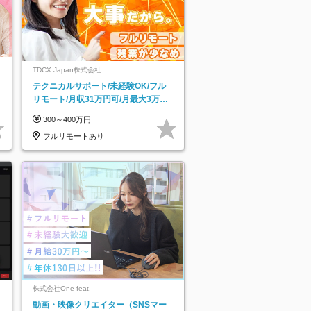
TDCX Japan株式会社
テクニカルサポート/未経験OK/フル
リモート/月収31万円可/月最大3万の
インセンティブ支給/平均年齢33歳
300～400万円
フルリモートあり
株式会社One feat.
動画・映像クリエイター（SNSマー