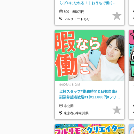
らプロになれる！｜おうちで働くフ
ルリモート｜残業ゼロで18時退勤◎
300～550万円
フルリモートあり
株式会社ＳＧＭ
点検スタッフ#勤務時間＆日数自由#
副業希望者歓迎#1件13,000円#フリー
ターOK#資格スキル不要
非公開
東京都_神奈川県