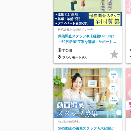
株式会社損害保険リサーチ
保険調査スタッフ◆未経験OK*30代
～60代活躍*丁寧な講習・サポートあ
り*原則直行直帰／全国募集・業務委
非公開
託
フルリモートあり
Apollon株式会社
SNS動画の編集スタッフ★未経験か