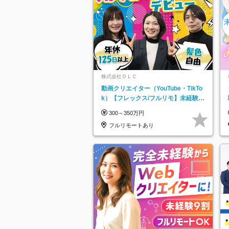
株式会社ＯＬＣ
動画クリエイター（YouTube・TikTo
k）【フレックス/フルリモ】未経験O
K｜Web研修1年間｜副業OK
300～350万円
フルリモートあり