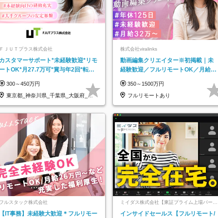
ＦＪＵＴプラス株式会社
株式会社viralinks
カスタマーサポート*未経験歓迎*リモ
動画編集クリエイター※初掲載｜未
ートOK*月27.7万可*賞与年2回*転勤
経験歓迎／フルリモートOK／月給32
なし*連休OK/ZE010232
万＋賞与
300～450万円
350～1500万円
東京都_神奈川県_千葉県_大阪府_愛
フルリモートあり
知県…
フルスタック株式会社
ミイダス株式会社【東証プライム上場パーソ
ルグループ】
【IT事務】未経験大歓迎＊フルリモー
インサイドセールス【フルリモート/