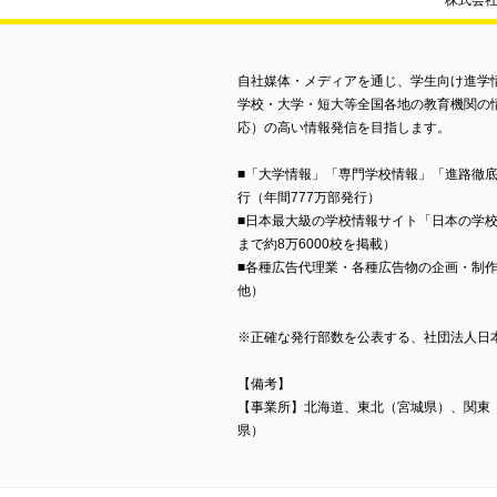
株式会社
自社媒体・メディアを通じ、学生向け進学
学校・大学・短大等全国各地の教育機関の
応）の高い情報発信を目指します。
■「大学情報」「専門学校情報」「進路徹
行（年間777万部発行）
■日本最大級の学校情報サイト「日本の学
まで約8万6000校を掲載）
■各種広告代理業・各種広告物の企画・制
他）
※正確な発行部数を公表する、社団法人日
【備考】
【事業所】北海道、東北（宮城県）、関東
県）