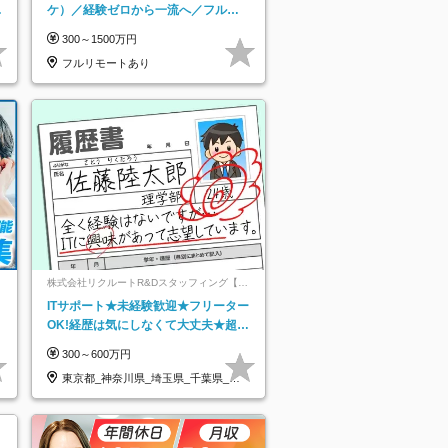
日
ケ）／経験ゼロから一流へ／フルリ
り
モートOK／月給30万円～／年休130
300～1500万円
日以上
フルリモートあり
ネ
株式会社リクルートR&Dスタッフィング【リ
クルートグループ】
ITサポート★未経験歓迎★フリーター
OK!経歴は気にしなくて大丈夫★超大
手リクルートグループの正社員/sg
300～600万円
東京都_神奈川県_埼玉県_千葉県_大
阪府…