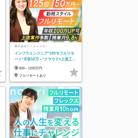
株式会社Ｃｒａｎｅ＆Ｉ
インフラエンジニア*100％フルリモ
ート*月収50万～*クラウド×上流工程
*前職給与保証*残業月9.8h
600～1200万円
フルリモートあり