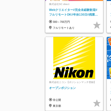
株式会社SC direct
Webクリエイター#完全未経験歓迎#
フルリモートOK#年休130日#残業月
5h以下#全国募集#最大1年の研修
300～700万円
フルリモートあり
株式会社ニコン【ポジションマッチ登録】
オープンポジション
非公開
東京都