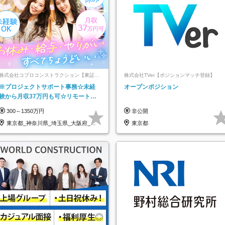
株式会社コプロコンストラクション【東証プ
株式会社TVer【ポジションマッチ登録】
ライム上場コプロ・ホールディングス子会
※プロジェクトサポート事務☆未経
オープンポジション
社】
験から月収37万円も可☆リモート研
修あり☆土日祝休☆20代～30代活躍/
300～1350万円
非公開
b
東京都_神奈川県_埼玉県_大阪府_愛
東京都
知県…