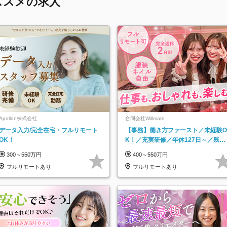
ススメの求人
Apollon株式会社
合同会社Willmate
データ入力/完全在宅・フルリモート
【事務】働き方ファースト／未経験O
OK！
K！／充実研修／年休127日～／残業
なし／平均20代／リモートOK
300～550万円
400～550万円
フルリモートあり
フルリモートあり