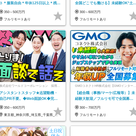
ト＊服装自由＊年休125日以上＊残業
全国どこでも働ける】未経験OK*土
なし＊月給26万円以上
祝休み*残業少なめ*在宅勤務手当あ
350～500万円
300～600万円
フルリモートあり
フルリモートあり
株式会社ワールドコーポレーション 採用事
GMOコネクトHR株式会社【GMOインター
業部【上場グループ】
ットグループ】
アシスタントスタッフ★志望動機・
【総合職（事務/マーケ/広報等）】未
自己PR不要。◆Web面談OK◆完全
経験大歓迎／フルリモ可で全国募
週休2日◆年収700万円可/p13
集！年収アップ多数★年休最大130日
350～600万円
300～700万円
★
東京都_神奈川県_埼玉県_千葉県_大
フルリモートあり
阪府…