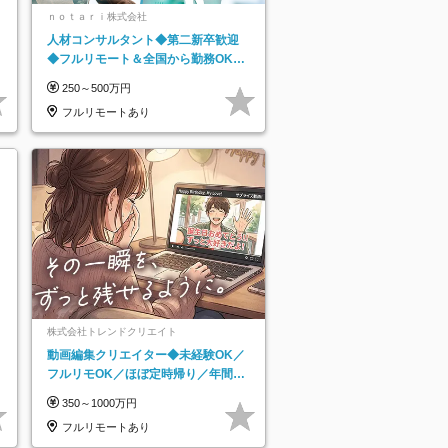
ｎｏｔａｒｉ株式会社
人材コンサルタント◆第二新卒歓迎
◆フルリモート＆全国から勤務OK◆
残業月10h以内◆フレックス制
250～500万円
フルリモートあり
株式会社トレンドクリエイト
動画編集クリエイター◆未経験OK／
フルリモOK／ほぼ定時帰り／年間休
日125日／髪・服・ネイル自由／副業
350～1000万円
OK
フルリモートあり