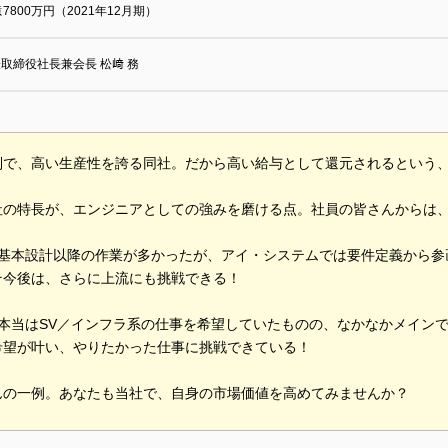
億7800万円（2021年12月期）
取締役社長兼会長 松﨑 務
制で、高い生産性を誇る同社。だから高い給与として還元されるという
社の特長が、エンジニアとしての強みを磨ける点。社員の皆さんからは
は基本設計以降の作業が多かったが、アイ・システムでは要件定義から参
そ今後は、さらに上流にも挑戦できる！
、本当はSV／インフラ系の仕事を希望していたものの、なかなかメイン
希望が叶い、やりたかった仕事に挑戦できている！
んの一例。あなたも当社で、自身の市場価値を高めてみませんか？