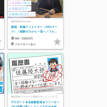
株式会社One feat.
動画・映像クリエイター（SNSマー
日
ケ）／経験ゼロから一流へ／フルリ
り
モートOK／月給30万円～／年休130
300～1500万円
日以上
フルリモートあり
ネ
株式会社リクルートR&Dスタッフィング【リ
クルートグループ】
ITサポート★未経験歓迎★フリーター
OK!経歴は気にしなくて大丈夫★超大