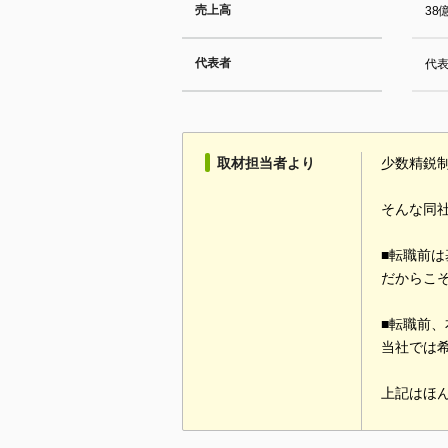
売上高
38
代表者
代表
取材担当者より
少数精鋭
そんな同
■転職前
だからこ
■転職前
当社では
上記はほ