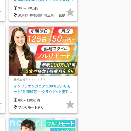
手リクルートグループの正社員/sg
300～600万円
東京都_神奈川県_埼玉県_千葉県_大
阪府…
株式会社Ｃｒａｎｅ＆Ｉ
インフラエンジニア*100％フルリモ
ート*月収50万～*クラウド×上流工程
*前職給与保証*残業月9.8h
600～1200万円
フルリモートあり