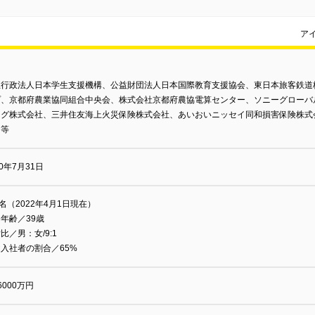
ア
立行政法人日本学生支援機構、公益財団法人日本国際教育支援協会、東日本旅客鉄道
プ、京都府農業協同組合中央会、株式会社京都府農協電算センター、ソニーグローバ
ング株式会社、三井住友海上火災保険株式会社、あいおいニッセイ同和損害保険株式
 等
80年7月31日
9名（2022年4月1日現在）
年齢／39歳
比／男：女/9:1
入社者の割合／65%
6000万円