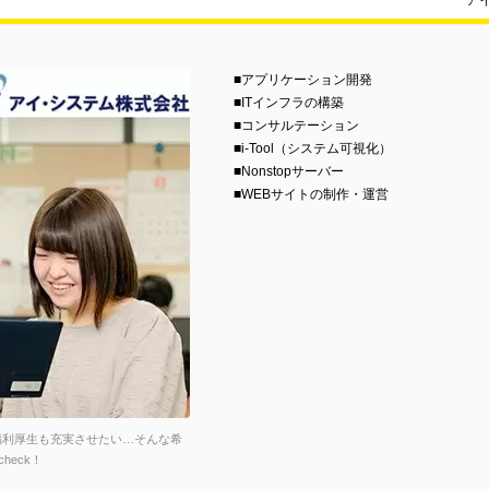
ア
■アプリケーション開発
■ITインフラの構築
■コンサルテーション
■i-Tool（システム可視化）
■Nonstopサーバー
■WEBサイトの制作・運営
福利厚生も充実させたい…そんな希
eck！