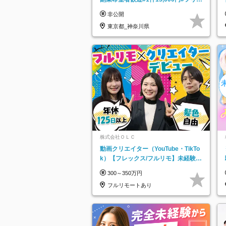
ターOK#資格スキル不要
非公開
東京都_神奈川県
株式会社ＯＬＣ
動画クリエイター（YouTube・TikTo
k）【フレックス/フルリモ】未経験O
K｜Web研修1年間｜副業OK
300～350万円
フルリモートあり