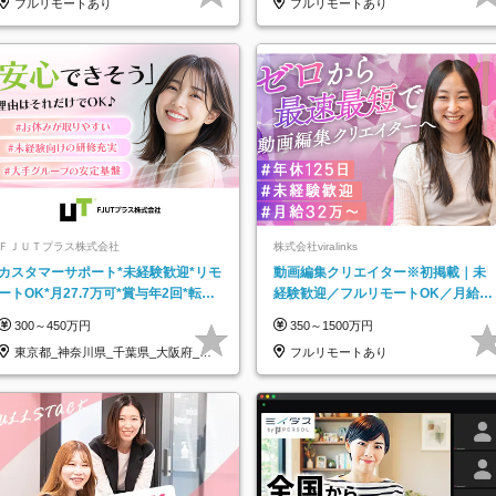
フルリモートあり
フルリモートあり
ＦＪＵＴプラス株式会社
株式会社viralinks
カスタマーサポート*未経験歓迎*リモ
動画編集クリエイター※初掲載｜未
ートOK*月27.7万可*賞与年2回*転勤
経験歓迎／フルリモートOK／月給32
なし*連休OK/ZE010232
万＋賞与
300～450万円
350～1500万円
東京都_神奈川県_千葉県_大阪府_愛
フルリモートあり
知県…