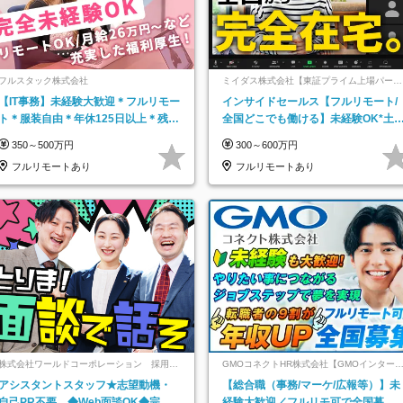
フルスタック株式会社
ミイダス株式会社【東証プライム上場パーソ
ルグループ】
【IT事務】未経験大歓迎＊フルリモー
インサイドセールス【フルリモート/
ト＊服装自由＊年休125日以上＊残業
全国どこでも働ける】未経験OK*土
なし＊月給26万円以上
祝休み*残業少なめ*在宅勤務手当あ
350～500万円
300～600万円
フルリモートあり
フルリモートあり
株式会社ワールドコーポレーション 採用事
GMOコネクトHR株式会社【GMOインター
業部【上場グループ】
ットグループ】
アシスタントスタッフ★志望動機・
【総合職（事務/マーケ/広報等）】未
自己PR不要。◆Web面談OK◆完全
経験大歓迎／フルリモ可で全国募