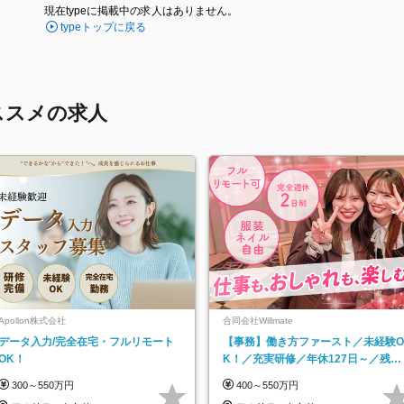
現在typeに掲載中の求人はありません。
typeトップに戻る
ススメの求人
Apollon株式会社
合同会社Willmate
データ入力/完全在宅・フルリモート
【事務】働き方ファースト／未経験O
OK！
K！／充実研修／年休127日～／残業
なし／平均20代／リモートOK
300～550万円
400～550万円