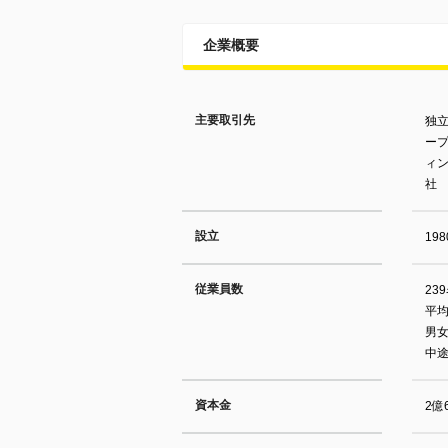
企業概要
主要取引先
独
ー
ィ
社
設立
19
従業員数
23
平均
男女
中途
資本金
2億