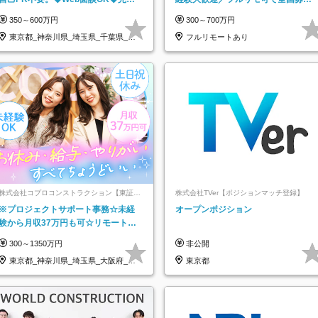
週休2日◆年収700万円可/p13
集！年収アップ多数★年休最大130日
350～600万円
300～700万円
★
東京都_神奈川県_埼玉県_千葉県_大
フルリモートあり
阪府…
株式会社コプロコンストラクション【東証プ
株式会社TVer【ポジションマッチ登録】
ライム上場コプロ・ホールディングス子会
※プロジェクトサポート事務☆未経
オープンポジション
社】
験から月収37万円も可☆リモート研
修あり☆土日祝休☆20代～30代活躍/
300～1350万円
非公開
b
東京都_神奈川県_埼玉県_大阪府_愛
東京都
知県…