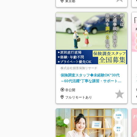
東京都
株式会社損害保険リサーチ
保険調査スタッフ◆未経験OK*30代
～60代活躍*丁寧な講習・サポートあ
り*原則直行直帰／全国募集・業務委
非公開
託
フルリモートあり