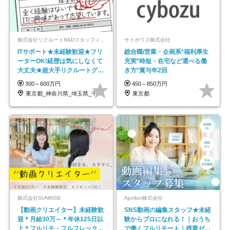
株式会社リクルートR&Dスタッフィング【リクルートグループ】
サイボウズ株式会社
ITサポート★未経験歓迎★フリ
総合職/営業・企画系*福利厚生
ーターOK!経歴は気にしなくて
充実*時短・在宅など選べる働
大丈夫★超大手リクルートグル
き方*賞与年2回
ープの正社員/sg
300～600万円
450～850万円
東京都_神奈川県_埼玉県_千葉県_大阪府…
東京都
株式会社SUNRISE
Apollon株式会社
【動画クリエイター】未経験歓
SNS動画の編集スタッフ★未経
迎＊月給30万～＊年休125日以
験からプロになれる！｜おうち
上＊フルリモ・フルフレックス
で働くフルリモート｜残業ゼロ