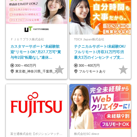
ＦＪＵＴプラス株式会社
TDCX Japan株式会社
カスタマーサポート*未経験歓
テクニカルサポート/未経験OK/
迎*リモートOK*月27.7万可*賞
フルリモート/月収31万円可/月
与年2回*転勤なし*連休
最大3万のインセンティブ支給/
OK/ZE010232
平均年齢33歳
300～450万円
300～400万円
東京都_神奈川県_千葉県_大阪府_愛知県…
フルリモートあり
富士通株式会社【ポジションマッチ登録】
株式会社SC direct