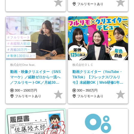
フルリモートあり
株式会社One feat.
株式会社ＯＬＣ
動画・映像クリエイター（SNS
動画クリエイター（YouTube・
マーケ）／経験ゼロから一流へ
TikTok）【フレックス/フルリ
／フルリモートOK／月給30万
モ】未経験OK｜Web研修1年間
円～／年休130日以上
｜副業OK
300～1500万円
300～350万円
フルリモートあり
フルリモートあり