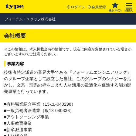
ログイン
会員登録
検討中(
0
)
MENU
フォーラム・スタッフ株式会社
会社概要
※この情報は、求人掲載当時の情報です。現在は内容が変更されている場合が
ございますのでご注意ください。
事業内容
技術者特定派遣の業界大手である『フォーラムエンジニアリング』
のグループ企業として設立した当社。このグループのシナジーを活
かし、文系・理系の枠をこえた人材活用の最適化を促進する能力開
発事業も行っています。
■有料職業紹介事業（13-ユ-040298）
■一般労働者派遣業（般13-040336）
■アウトソーシング事業
■人事教育事業
■新卒派遣事業