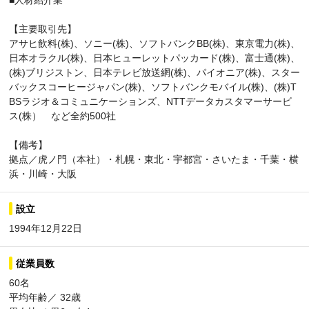
■人材紹介業
【主要取引先】
アサヒ飲料(株)、ソニー(株)、ソフトバンクBB(株)、東京電力(株)、
日本オラクル(株)、日本ヒューレットパッカード(株)、富士通(株)、
(株)ブリジストン、日本テレビ放送網(株)、パイオニア(株)、スター
バックスコーヒージャパン(株)、ソフトバンクモバイル(株)、(株)T
BSラジオ＆コミュニケーションズ、NTTデータカスタマーサービ
ス(株） など全約500社
【備考】
拠点／虎ノ門（本社）・札幌・東北・宇都宮・さいたま・千葉・横
浜・川崎・大阪
設立
1994年12月22日
従業員数
60名
平均年齢／ 32歳