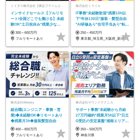
ミイダス株式会社【東証プライム上場パーソルグループ】
株式会社ミライル
インサイドセールス【フルリモ
IT事務*未経験歓迎*残業10h以
ート/全国どこでも働ける】未経
下*年休130日*服装・髪型自由
験OK*土日祝休み*残業少なめ*
*AI研修あり*住宅手当あり*転勤
在宅勤務手当あり
なし
300～600万円
250～450万円
フルリモートあり
東京都_埼玉県_大阪府_新潟県_福岡県
株式会社Widsley
株式会社サウンドテクニカ
総合職(エンジニア・事務・営
サポート事務*未経験から月給
業)◆未経験OK◆リモートあり
27万円確約*残業月5h以下*日立
◆残業月3h◆服装髪型自由
G受託の安定基盤*湘南エリア勤
務
400～800万円
350～500万円
フルリモートあり
神奈川県