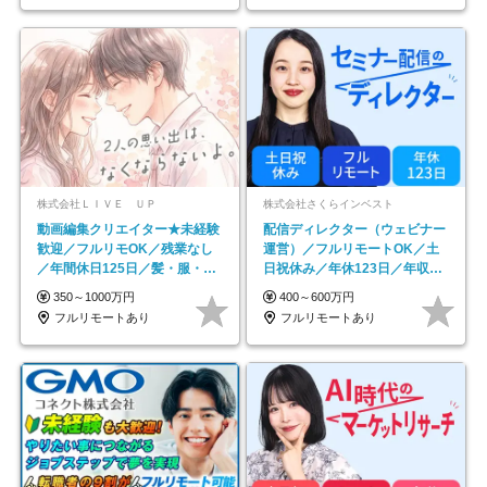
株式会社ＬＩＶＥ ＵＰ
株式会社さくらインベスト
動画編集クリエイター★未経験
配信ディレクター（ウェビナー
歓迎／フルリモOK／残業なし
運営）／フルリモートOK／土
／年間休日125日／髪・服・ネ
日祝休み／年休123日／年収
イル自由／研修充実で安心
600万円可
350～1000万円
400～600万円
フルリモートあり
フルリモートあり