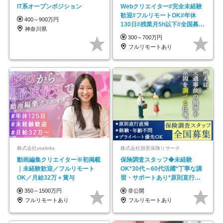
IT系オープンポジション
Webクリエイター#完全未経験
歓迎#フルリモートOK#年休
400～900万円
130日#残業月5h以下#全国募集
神奈川県
#最大1年の研修
300～700万円
フルリモートあり
株式会社viralinks
株式会社損害保険リサーチ
動画編集クリエイター※初掲載
保険調査スタッフ◆未経験
｜未経験歓迎／フルリモート
OK*30代～60代活躍*丁寧な講
OK／月給32万＋賞与
習・サポートあり*原則直行直
帰／全国募集・業務委託
350～1500万円
非公開
フルリモートあり
フルリモートあり