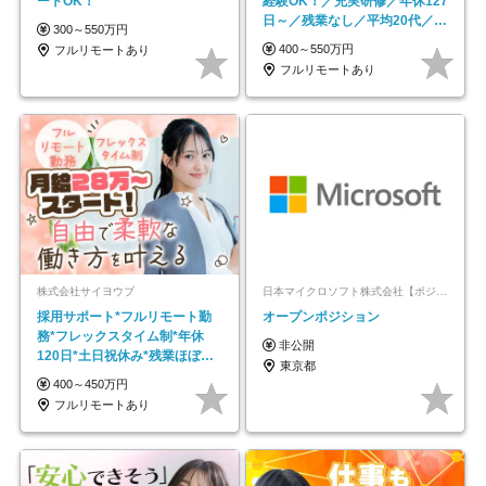
ートOK！
経験OK！／充実研修／年休127
日～／残業なし／平均20代／リ
300～550万円
モートOK
400～550万円
フルリモートあり
フルリモートあり
株式会社サイヨウブ
日本マイクロソフト株式会社【ポジションマッチ登録】
採用サポート*フルリモート勤
オープンポジション
務*フレックスタイム制*年休
非公開
120日*土日祝休み*残業ほぼな
東京都
し*育児中社員8割以上
400～450万円
フルリモートあり