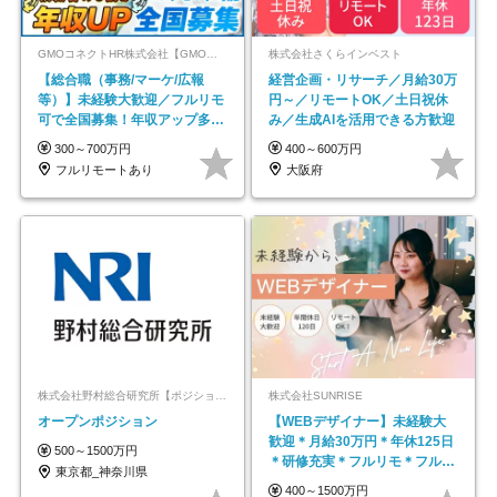
GMOコネクトHR株式会社【GMOインターネットグループ】
株式会社さくらインベスト
【総合職（事務/マーケ/広報
経営企画・リサーチ／月給30万
等）】未経験大歓迎／フルリモ
円～／リモートOK／土日祝休
可で全国募集！年収アップ多数
み／生成AIを活用できる方歓迎
★年休最大130日★
300～700万円
400～600万円
フルリモートあり
大阪府
株式会社野村総合研究所【ポジションマッチ登録】
株式会社SUNRISE
オープンポジション
【WEBデザイナー】未経験大
歓迎＊月給30万円＊年休125日
500～1500万円
＊研修充実＊フルリモ＊フルフ
東京都_神奈川県
レックス＊
400～1500万円