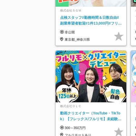
株式会社ＳＧＭ
点検スタッフ#勤務時間＆日数自由#
副業希望者歓迎#1件13,000円#フリー
ターOK#資格スキル不要
非公開
東京都_神奈川県
株式会社ＯＬＣ
動画クリエイター（YouTube・TikTo
k）【フレックス/フルリモ】未経験O
K｜Web研修1年間｜副業OK
300～350万円
フルリモートあり