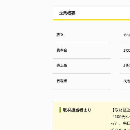
企業概要
設立
19
資本金
1,
売上高
4.
代表者
代
取材担当者より
【取材担当
『100
った。先