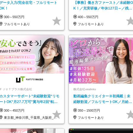
データ入力/完全在宅・フルリモート
【事務】働き方ファースト／未経験O
OK！
K！／充実研修／年休127日～／残業
なし／平均20代／リモートOK
300～550万円
400～550万円
フルリモートあり
フルリモートあり
ＦＪＵＴプラス株式会社
株式会社viralinks
カスタマーサポート*未経験歓迎*リモ
動画編集クリエイター※初掲載｜未
ートOK*月27.7万可*賞与年2回*転勤
経験歓迎／フルリモートOK／月給32
なし*連休OK/ZE010232
万＋賞与
300～450万円
350～1500万円
東京都_神奈川県_千葉県_大阪府_愛
フルリモートあり
知県…