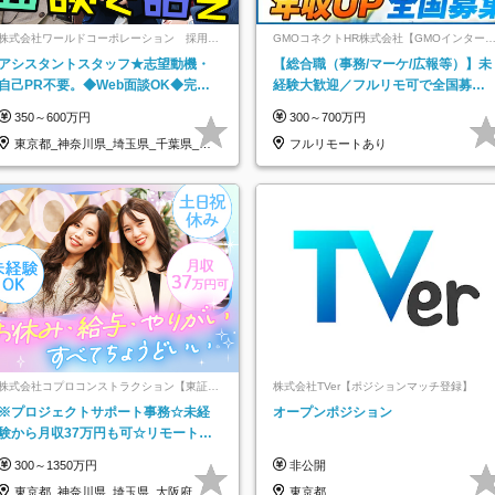
株式会社ワールドコーポレーション 採用事
GMOコネクトHR株式会社【GMOインター
業部【上場グループ】
ットグループ】
アシスタントスタッフ★志望動機・
【総合職（事務/マーケ/広報等）】未
自己PR不要。◆Web面談OK◆完全
経験大歓迎／フルリモ可で全国募
週休2日◆年収700万円可/p13
集！年収アップ多数★年休最大130日
350～600万円
300～700万円
★
東京都_神奈川県_埼玉県_千葉県_大
フルリモートあり
阪府…
株式会社コプロコンストラクション【東証プ
株式会社TVer【ポジションマッチ登録】
ライム上場コプロ・ホールディングス子会
※プロジェクトサポート事務☆未経
オープンポジション
社】
験から月収37万円も可☆リモート研
修あり☆土日祝休☆20代～30代活躍/
300～1350万円
非公開
b
東京都_神奈川県_埼玉県_大阪府_愛
東京都