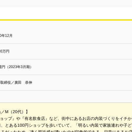
90年12月
000万円
5億円（2023年3月期）
表取締役／廣田 恭伸
／M（20代）】
円ショップ』や『有名飲食店』など、街中にあるお店の内装づくりをイチ
日、とある100円ショップを歩いていて、「明るい内装で家族連れや子