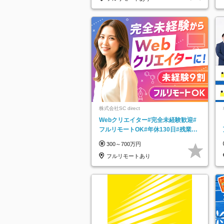
株式会社SC direct
Webクリエイター#完全未経験歓迎#
フルリモートOK#年休130日#残業月
5h以下#全国募集#最大1年の研修
300～700万円
フルリモートあり