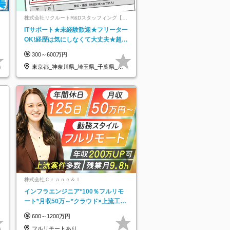
ネ
株式会社リクルートR&Dスタッフィング【リ
クルートグループ】
ITサポート★未経験歓迎★フリーター
OK!経歴は気にしなくて大丈夫★超大
手リクルートグループの正社員/sg
300～600万円
東京都_神奈川県_埼玉県_千葉県_大
阪府…
株式会社Ｃｒａｎｅ＆Ｉ
インフラエンジニア*100％フルリモ
ート*月収50万～*クラウド×上流工程
*前職給与保証*残業月9.8h
600～1200万円
フルリモートあり