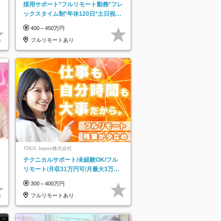
採用サポート*フルリモート勤務*フレ
ックスタイム制*年休120日*土日祝休
み*残業ほぼなし*育児中社員8割以上
400～450万円
フルリモートあり
TDCX Japan株式会社
テクニカルサポート/未経験OK/フル
リモート/月収31万円可/月最大3万の
インセンティブ支給/平均年齢33歳
300～400万円
フルリモートあり