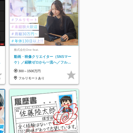
株式会社One feat.
動画・映像クリエイター（SNSマー
日
ケ）／経験ゼロから一流へ／フルリ
り
モートOK／月給30万円～／年休130
300～1500万円
日以上
フルリモートあり