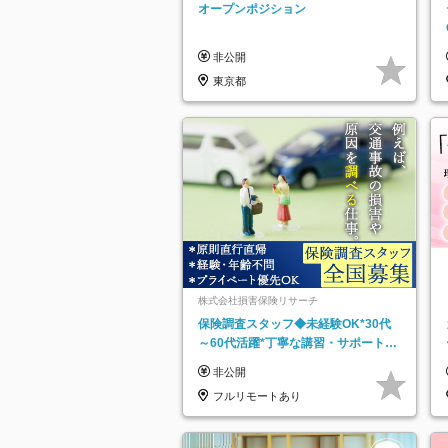
ッチ登録】
オープンポジション
非公開
東京都
株式会社損害保険リサーチ
保険調査スタッフ◆未経験OK*30代
～60代活躍*丁寧な講習・サポートあ
り*原則直行直帰／全国募集・業務委
非公開
託
フルリモートあり