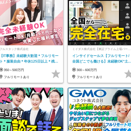
フルスタック株式会社
ミイダス株式会社【東証プライム上場パーソ
ルグループ】
【IT事務】未経験大歓迎＊フルリモー
インサイドセールス【フルリモート/
ト＊服装自由＊年休125日以上＊残業
全国どこでも働ける】未経験OK*土
なし＊月給26万円以上
祝休み*残業少なめ*在宅勤務手当あ
350～500万円
300～600万円
フルリモートあり
フルリモートあり