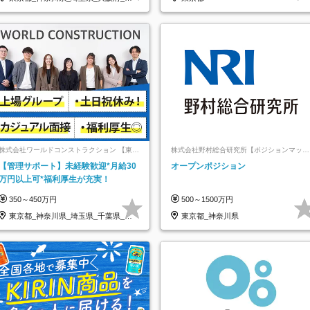
知県…
株式会社ワールドコンストラクション 【東証
株式会社野村総合研究所【ポジションマッチ
一部】 (ワールドホールディングス・グルー
登録】
【管理サポート】未経験歓迎*月給30
オープンポジション
プ)
万円以上可*福利厚生が充実！
350～450万円
500～1500万円
東京都_神奈川県_埼玉県_千葉県_大
東京都_神奈川県
阪府…